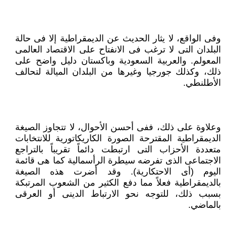
وفى الواقع، لا يثار الحديث عن الديمقراطية إلا فى حالة
البلدان التى لا ترغب فى الانفتاح على الاقتصاد العالمى
المعولم. والعربية السعودية وباكستان دليل واضح على
ذلك، وكذلك جورجيا وغيرها من البلدان الميالة لتحالف
الأطلنطي.
وعلاوة على ذلك، ففى أحسن الأحوال، لا تتجاوز الصيغة
الديمقراطية المقترحة الصورة الكاريكاتورية للانتخابات
متعددة الأحزاب التى ارتبطت دائماً تقريباً بالتراجع
الاجتماعى الذى تفرضه سيطرة الرأسمالية كما هى قائمة
اليوم (أى الاحتكارية). وقد أضرت هذه الصيغة
بالديمقراطية فعلاً مما دفع الكثير من الشعوب المرتبكة
بسبب ذلك، للتوجه نحو الارتباط الدينى أو العرقى
بالماضي.