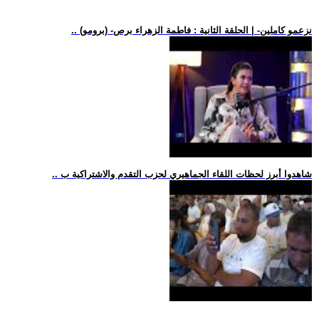
.. (برومو) -نزعمو كاملين- | الحلقة الثانية : فاطمة الزهراء برص
.. شاهدوا أبرز لحظات اللقاء الجماهيري لحزب التقدم والاشتراكية ب