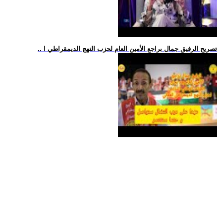
.. تصريح الرفيق جمال براجع الأمين العام لحزب النهج الديمقراطي ا