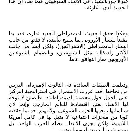
خبرة جورباتشيف فى الاتحاد السوفييتى فيما بعد، أن هذا
الحديث أدى للكارثة.
وهكذا حقق الحديث الديمقراطى الجديد ثماره، فقد بدا
مقنعاً لليسار الأوروبى بما سمح بتأييده، لا فقط من جانب
اليسار الديمقراطى (الاشتراكيين)، ولكن أيضاً من جانب
الأكثر راديكالية مثل الشيوعيين، وبانضمام الشيوعيين
الأوروبيين صار التوافق عاماً.
وتعلمت الطبقات السائدة فى الثالوث الإمبريالى الدرس
من نجاحها، فقد قررت الاستمرار فى استراتيجية التركيز
على الجدل حول «قضية الديمقراطية». فالصين لا يوجه
لها الانتقاد لفتح اقتصادها للعالم الخارجى وإنما لأن
سياساتها يوجهها الحزب الشيوعي. ولا يهتم أحد بما حققته
كوبا من منجزات اجتماعية لا مثيل لها فى كامل أمريكا
اللاتينية، ولكن يجرى الانتقاد لنظام الحزب الواحد، بل
يوجه نفس الحديث لروسيا بوتين.