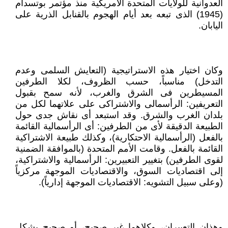
العدوانية للولايات المتحدة الأمريكية منذ مؤتمر بوتسدام
(1945) الذى تبعه بعد أيام الهجوم بالقنابل الذرية على
اليابان.
وكان اختيار هذه الاستراتيجية (التعايش السلمى وعدم
التدخل) مناسباً، حسب الظروف، لكلا الطرفين
المسيطرين فى الشرق والغرب، لأنه سمح بقبول
التعريفين: الرأسمالى والاشتراكى على علاتهما لكل من
بلدان الغرب والشرق. وقد استبعد أى نقاش جدى حول
الطبيعة الدقيقة لأى من الطرفين: أى الرأسمالية القائمة
بالفعل (الرأسمالية الاحتكارية)، وكذلك طبيعة الاشتراكية
القائمة بالفعل. وقامت الأمم المتحدة (بالموافقة الضمنية
لقوى الطرفين) بتغيير التعبيرين: الرأسمالية والاشتراكية،
إلى اقتصاديات السوق، والاقتصاديات الموجهة مركزياً
(وعلى سبيل التشويه: الاقتصاديات الموجهة إدارياً).
وهذان التعبيران، وكلاهما غير صحيح، أو صحيح بشكل