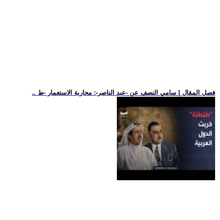
.. فصل المقال | سامي النصف عن -عبد الناصر-: محاربة الاستعمار -ط