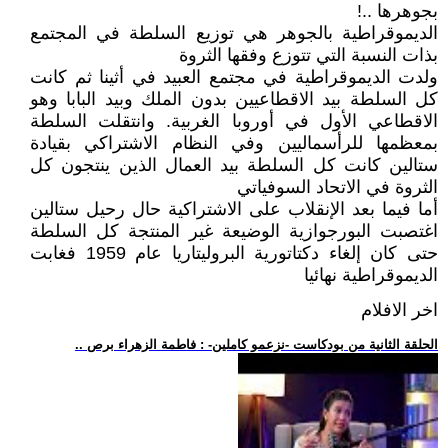
بجوهرها ..!
الديموقراطية بالجوهر هي توزيع السلطة في المجتمع
بذات النسبة التي تتوزع وفقها الثروة
ولدت الديموقراطية في مجتمع العبيد في أثينا ثم كانت
كل السلطة بيد الاقطاعيين بدون الملك وبيد البابا وهو
الاقطاعي الأول في أوروبا الغربية. وانتقلت السلطة
بمعظمها للرأسماليين وفي النظام الاشتراكي بقيادة
ستالين كانت كل السلطة بيد العمال الذين ينتجون كل
الثروة في الاتحاد السوفياتي
أما فيما بعد الإنقلاب على الاشتراكية حال رحيل ستالين
اغتصبت البورجوازية الوضيعة غير المنتجة كل السلطة
حتى كان إلغاء دكتاتورية البروليتاريا عام 1959 فغابت
الديموقراطية نهائيا
اخر الافلام
.. الحلقة الثانية من بودكاست -نزعمو كاملين- : فاطمة الزهراء برص