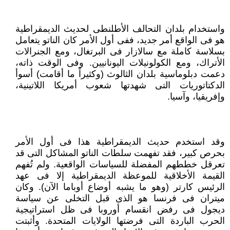
واستخدام بلدان التحالف الأطلنطى لحديث الديمقراطية
هو فى الواقع أمر جديد، ففى أول الأمر كان الناتو يتعامل
بسلاسة كاملة مع سالازار فى البرتغال، ومع الجنرالات
الأتراك، ومع الكولونيلات اليونانيين. وفى الوقت ذاته،
دعمت دبلوماسية بلدان الثالوث (وكثيراً ما أقامت) أسوأ
الدكتاتوريات التى شهدتها شعوب أمريكا اللاتينية،
وإفريقيا، وآسيا.
وقد استخدم حديث الديمقراطية هذا فى أول الأمر
بحرص كبير، فقد تفهمت سلطات الناتو المشاكل التى قد
تعرقل خططهم المفضلة للسياسات الواقعية. ولم تُفهم
القيمة الأخلاقية للموعظة الديمقراطية إلا فى عهد
الرئيس كارتر (وهو ما يشبه أوضاع أوباما الآن). وكان
ميتران فى فرنسا هو الذى قبل التخلى عن سياسة
ديجول فى رفض انقسام أوروبا فى ظل استراتيجية
الحرب الباردة التى فرضتها الولايات المتحدة. وأثبتت