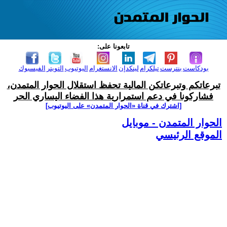
تابعونا على:
بودكاست
بنترست
تيلكرام
لينكدإن
الانستغرام
اليوتيوب
التويتر
الفيسبوك
تبرعاتكم وتبرعاتكن المالية تحفظ استقلال الحوار المتمدن،
فشاركونا في دعم استمرارية هذا الفضاء اليساري الحر
[اشترك في قناة ‫«الحوار المتمدن» على اليوتيوب]
الحوار المتمدن - موبايل
الموقع الرئيسي