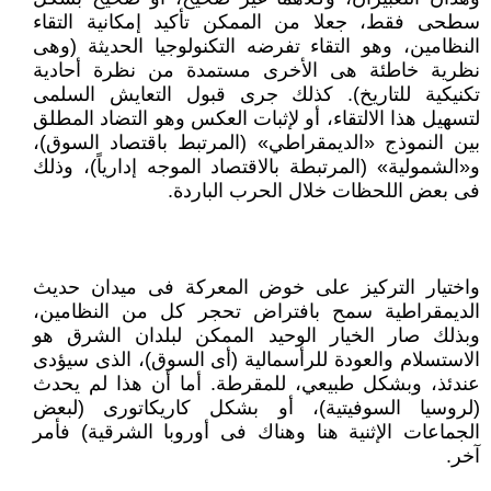
سطحى فقط، جعلا من الممكن تأكيد إمكانية التقاء
النظامين، وهو التقاء تفرضه التكنولوجيا الحديثة (وهى
نظرية خاطئة هى الأخرى مستمدة من نظرة أحادية
تكنيكية للتاريخ). كذلك جرى قبول التعايش السلمى
لتسهيل هذا الالتقاء، أو لإثبات العكس وهو التضاد المطلق
بين النموذج «الديمقراطي» (المرتبط باقتصاد السوق)،
و«الشمولية» (المرتبطة بالاقتصاد الموجه إدارياً)، وذلك
فى بعض اللحظات خلال الحرب الباردة.
واختيار التركيز على خوض المعركة فى ميدان حديث
الديمقراطية سمح بافتراض تحجر كل من النظامين،
وبذلك صار الخيار الوحيد الممكن لبلدان الشرق هو
الاستسلام والعودة للرأسمالية (أى السوق)، الذى سيؤدى
عندئذ، وبشكل طبيعي، للمقرطة. أما أن هذا لم يحدث
(لروسيا السوفيتية)، أو بشكل كاريكاتورى (لبعض
الجماعات الإثنية هنا وهناك فى أوروبا الشرقية) فأمر
آخر.