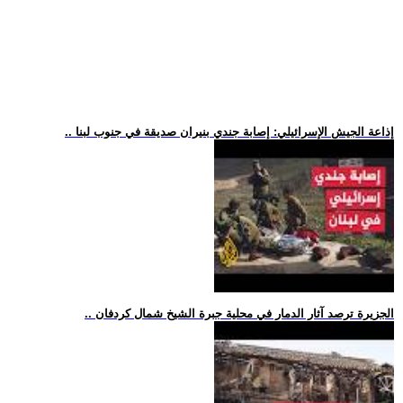
.. إذاعة الجيش الإسرائيلي: إصابة جندي بنيران صديقة في جنوب لبنا
.. الجزيرة ترصد آثار الدمار في محلية جبرة الشيخ شمال كردفان