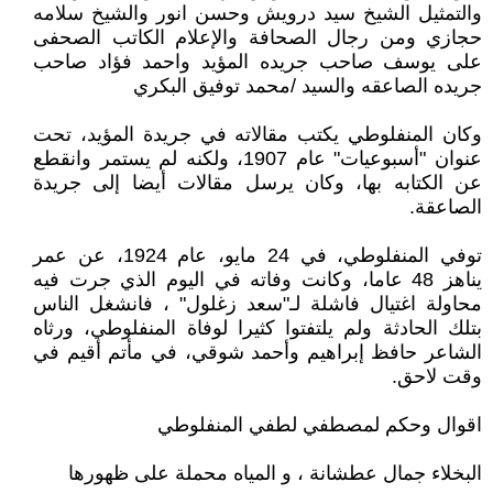
والتمثيل الشيخ سيد درويش وحسن انور والشيخ سلامه
حجازي ومن رجال الصحافة والإعلام الكاتب الصحفى
على يوسف صاحب جريده المؤيد واحمد فؤاد صاحب
جريده الصاعقه والسيد /محمد توفيق البكري
وكان المنفلوطي يكتب مقالاته في جريدة المؤيد، تحت
عنوان "أسبوعيات" عام 1907، ولكنه لم يستمر وانقطع
عن الكتابه بها، وكان يرسل مقالات أيضا إلى جريدة
الصاعقة.
توفي المنفلوطي، في 24 مايو، عام 1924، عن عمر
يناهز 48 عاما، وكانت وفاته في اليوم الذي جرت فيه
محاولة اغتيال فاشلة لـ"سعد زغلول" ، فانشغل الناس
بتلك الحادثة ولم يلتفتوا كثيرا لوفاة المنفلوطي، ورثاه
الشاعر حافظ إبراهيم وأحمد شوقي، في مأتم أقيم في
وقت لاحق.
اقوال وحكم لمصطفي لطفي المنفلوطي
البخلاء جمال عطشانة ، و المياه محملة على ظهورها