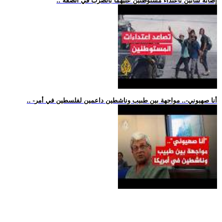
.. إصابة شابين باعتداء مستوطنين عليهما بالضرب في الضفة
.. -أنا صهيوني-.. مواجهة بين طبيب وناشطين داعمين لفلسطين في أمر