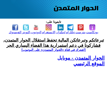
تابعونا على:
بودكاست
بنترست
تيلكرام
لينكدإن
الانستغرام
اليوتيوب
التويتر
الفيسبوك
تبرعاتكم وتبرعاتكن المالية تحفظ استقلال الحوار المتمدن،
فشاركونا في دعم استمرارية هذا الفضاء اليساري الحر
[اشترك في قناة ‫«الحوار المتمدن» على اليوتيوب]
الحوار المتمدن - موبايل
الموقع الرئيسي