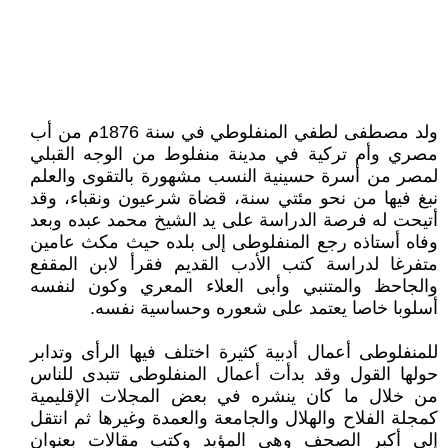
ولد مصطفى لطفي المنفلوطي في سنة 1876م من أب
مصري وأم تركية في مدينة منفلوط من الوجه القبلي
لمصر من أسرة حسينية النسب مشهورة بالتقوى والعلم
نبغ فيها من نحو مئتي سنة، قضاة شرعيون ونقباء، وقد
أتيحت له فرصة الدراسة على يد الشيخ محمد عبده وبعد
وفاه أستاذه رجع المنفلوطى إلى بلده حيث مكث عامين
متفرغا لدراسة كتب الأدب القديم فقرأ لابن المقفع
والجاحظ والمتنبي وأبى العلاء المعري وكون لنفسه
أسلوبا خاصا يعتمد على شعوره وحساسية نفسه.
للمنفلوطى أعمال أدبية كثيرة اختلف فيها الرأى وتدابر
حولها القول وقد بدأت أعمال المنفلوطى تتبدى للناس
من خلال ما كان ينشره في بعض المجلات الإقليمية
كمجلة الفلاح والهلال والجامعة والعمدة وغيرها ثم انتقل
إلى أكبر الصحف وهي المؤيد وكتب مقالات بعنوان