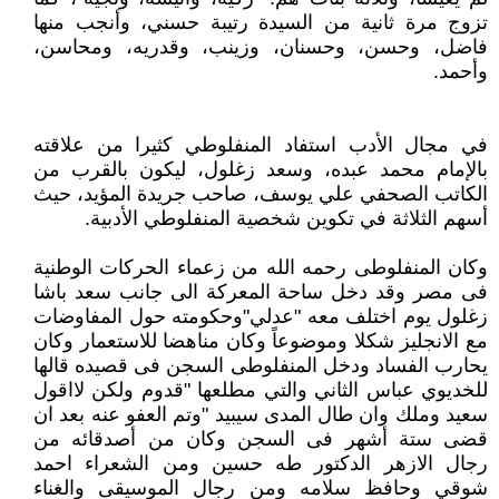
تزوج مرة ثانية من السيدة رتيبة حسني، وأنجب منها
فاضل، وحسن، وحسنان، وزينب، وقدريه، ومحاسن،
وأحمد.
في مجال الأدب استفاد المنفلوطي كثيرا من علاقته
بالإمام محمد عبده، وسعد زغلول، ليكون بالقرب من
الكاتب الصحفي علي يوسف، صاحب جريدة المؤيد، حيث
أسهم الثلاثة في تكوين شخصية المنفلوطي الأدبية.
وكان المنفلوطى رحمه الله من زعماء الحركات الوطنية
فى مصر وقد دخل ساحة المعركة الى جانب سعد باشا
زغلول يوم اختلف معه "عدلي"وحكومته حول المفاوضات
مع الانجليز شكلا وموضوعاً وكان مناهضا للاستعمار وكان
يحارب الفساد ودخل المنفلوطى السجن فى قصيده قالها
للخديوي عباس الثاني والتي مطلعها "قدوم ولكن لااقول
سعيد وملك وان طال المدى سيبيد "وتم العفو عنه بعد ان
قضى ستة أشهر فى السجن وكان من أصدقائه من
رجال الازهر الدكتور طه حسين ومن الشعراء احمد
شوقي وحافظ سلامه ومن رجال الموسيقى والغناء