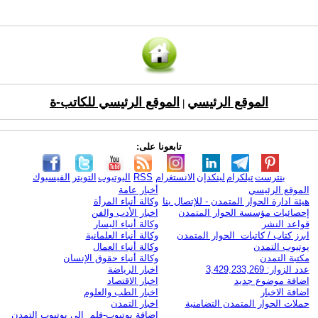
الموقع الرئيسي
الموقع الرئيسي للكاتب-ة
|
تابعونا على:
بنترست
تيلكرام
لينكدإن
الانستغرام
RSS
اليوتيوب
التويتر
الفيسبوك
الموقع الرئيسي
أخبار عامة
هيئة ادارة الحوار المتمدن - للإتصال بنا
وكالة أنباء المرأة
إحصائيات مؤسسة الحوار المتمدن
اخبار الأدب والفن
قواعد النشر
وكالة أنباء اليسار
ابرز كتاب / كاتبات الحوار المتمدن
وكالة أنباء العلمانية
يوتيوب التمدن
وكالة أنباء العمال
مكتبة التمدن
وكالة أنباء حقوق الإنسان
عدد الزوار: 3,429,233,269
اخبار الرياضة
اضافة موضوع جديد
اخبار الاقتصاد
اضافة الاخبار
اخبار الطب والعلوم
حملات الحوار المتمدن التضامنية
اخبار التمدن
إضافة يوتيوب-فلم إلى يوتيوب التمدن