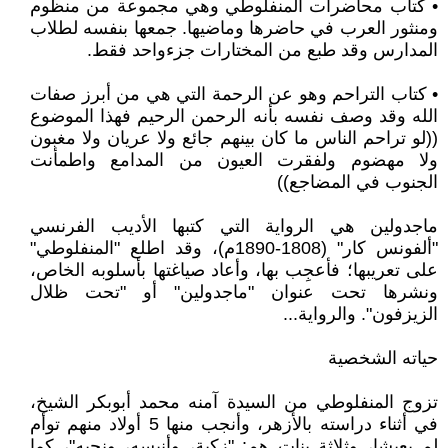
• كتاب محاضرات المنفلوطي وهي مجموعة من منظوم
ومنثور العرب في حاضرها وماضيها. جمعها بنفسه لطلاب
المدارس وقد طبع من المختارات جزءواحد فقط.
• كتاب التراحم وهو عن الرحمة التي هي من أبرز صفات
الله وقد وصف نفسه بأنه الرحمن الرحيم فهذا الموضوع
((لو تراحم الناس ما كان بينهم جائع ولا عريان ولا مغبون
ولا مهضوم ولفقرت العيون من المدامع واطمأنت
الجنوب في المضاجع))
ماجدولين هي الرواية التي كتبها الأديب الفرنسي
"ألفونس كار" (1808-1890م)، وقد اطلع "المنفلوطي"
على تعريبها؛ فأعجِب بها، وأعاد صياغتها بأسلوبه الخاص،
ونشرها تحت عنوان "ماجدولين" أو "تحت ظلال
الزيزفون". والرواية...
حياته الشخصية
تزوج المنفلوطي من السيدة آمنه محمد أبوبكر الشيخ،
في أثناء دراسته بالأزهر، وأنجب منها 5 أولاد منهم توأم
لم يعيشا، وثلاثة بنات هم: "زكية، وأنيسه، ونجيه"، كما