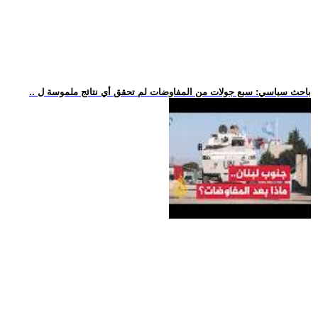
.. باحث سياسي: سبع جولات من المفاوضات لم تحقق أي نتائج ملموسة ل