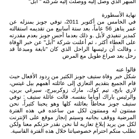
المبهر الذي وصل إليه ووصلت إليه شركته " أبل"
نهاية الأسطورة
في الخامس من أكتوبر 2011، توفي جوبز بمنزله عن
عمر يناهز 56 عاماً، بعد ستة أسابيع من تقديمه استقالته
كمدير تنفيذي لأبل .و ذلك بعدما أحس جوبز بعدم مقدرته
على العطاء أكثر ، ثم أعلنت شركة "آبل" عن خبر الوفاة
، وقالت أن رئيسها الراحل الذي كان "نابغة ومبدعاً قد
رحل بعد صراع طويل مع المرض
قالوا عنه
شكل خبر وفاة ستيف جوبز الكثير من ردود الأفعال حيث
قام الجميع بتقديم التعازي إلى عائلته أهمهم بيل غيتس،
لاري بايج، تيم كوك، مارك زوكربيرج، سيرغي برين،
والرئيس باراك أوباما بنفسه. قالت عائلة ستيف : توفي
ستيف جوبز محاطاً بعائلته كلها وهو يحبنا كثيراً، نحن
ممتنون له وممتنون لكل من ساعده في هذه الفترة
المرضية ووقف بجانبه وسيتم إنجاز موقع على الإنترنت
لكل من يريد إبلاغ تعازيه لنا نحن نقدر حزنكم معنا ولكن
نطلب منكم احترام خصوصياتنا خلال هذه الفترة القاسية.