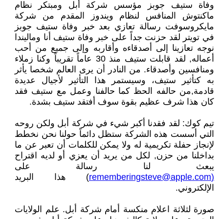
وفاة ستيف جوبز مؤسس شركة أبل ومبتكر نظام
ماكنتوش المنافس لنظام ويندوز المقدم من شركة
مايكروسوفت رسالة تعازي بعد خبر وفاة ستيف جوبز
في تويتر لقد حزنت جداً على خبر وفاة ستيف أنا وماليندا
نوجه تعازينا إلى أصدقاءه وأقاربه وإلى جميع من أحب
أعماله, لقد قابلت ستيف منذ 30 عاماً تقريباً وكنا زملاء
ومنافسين وأصدقاء. من النادر أن يرى العالم شخصا يأثر
به كتأثير ستيف، وسيستمر هذا التأثير لأجيال عديدة
قادمة,من حالفه الحظ كما حالفنا وعمل مع ستيف فقد
كان هذا شرف عظيم بقوة سوف أفتقد ستيف بشدة.
تيم كوك: لقد فقدنا أكبر شيء في شركة أبل ولكن روحه
التي أسست هذه الشركة ستظل دائماً حولنا نحن نخطط
لإنجاز حفلة تكريمية له ولا يمكن للكلمات أن تعبر عن ما
بداخلنا من حزن, لكل من يريد أن يعزي أو لديه اقتراح
يبعث لنا رسالة على
(
rememberingsteve@apple.com
) هذا البريد
الإلكتروني.
صورة لثلاثة اعلام منكسة أمام شركة أبل. علم الولايات