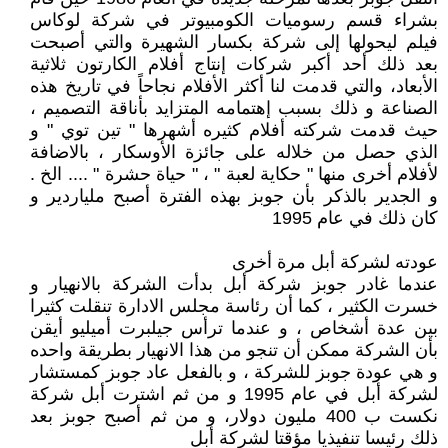
بشراء قسم رسوميات الكومبيوتر في شركة لوكاس
فيلم ليحولها إلى شركة بكسار الشهيرة والتي أصبحت
بعد ذلك أحد أكبر شركات إنتاج أفلام الكارتون ثلاثية
الأبعاد، والتي قدمت لنا أكثر الأفلام نجاحاً في تاريخ هذه
الصناعة و ذلك بسبب إهتمامه المتزايد بأناقة التصميم ،
حيث قدمت شركته أفلام كثيره أشهرها " تين توي " و
الذي حصل من خلاله على جائزة الأوسكار ، بالاضافة
لأفلام أخرى منها " حكاية لعبة " ، " حياة حشرة " .... الخ .
و الجدير بالذكر بأن جوبز بهذه الفترة أصبح ملياردير و
كان ذلك في عام 1995
عودته لشركة أبل مرة أخرى
عندما غادر جوبز شركة أبل بدأت الشركة بالانهيار و
خسرت الكثير ، كما أن رئاسة مجلس الادارة تنقلت كثيرا
بين عدة أشخاص ، و عندما ترأس جيلبرت أميليو أيقن
بأن الشركة ممكن أن تنجو من هذا الانهيار بطريقة واحده
و هي عودة جوبز للشركة ، و بالفعل عاد جوبز كمستشار
لشركة أبل في عام 1995 و من ثم اشترت أبل شركة
نكست ب 400 مليون دولار، و من ثم أصبح جوبز بعد
ذلك رئيسا تنفيذيا مؤقتا لشركة أبل