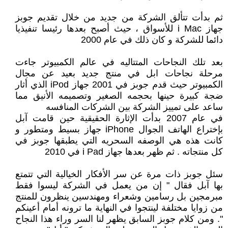
ثم بدأت تتألق الشركة من جديد من خلال تقديم جوبز
جهاز i Mac للأسواق ، حيث أصبح بعدها رئيسا تنفيذيا
دائما للشركة و كان ذلك في عام 2000
بعد تلك النجاحات المتتاليه في عالم الكمبيوتر جاءت
مرحلة نجاحات ابل في منتج جديد بعيد عن مجال
الكمبيوتر حيث قدم جوبز في 2001 جهاز iPod الذي أثار
ضجة كبيرة حينها بحجمه الصغير وتصميمه الأنيق مما
ساعد على تمييز الشركة بين الشركات المنافسه
في عام 2007 بدأت الإثارة الحقيقية حين قامت آبل
بإختراع الهاتف الجوال iPhone جهاز بسيط ومتطور و
كانت هذه هي الوصفه السحريه التي يطبقها جوبز في
كل منتجاته . ثم ظهر بعدها جهاز i Pad في 2010
سئل جوبز ذات مرة عن سر الأفكار الخيالية التي تتمتع
بها آبل فقال " إن من يعمل في الشركة ليسوا فقط
مبرمجين بل رسامين وشعراء ومهندسين ينظرون للمنتج
من زوايا مختلفة لينتجوا في النهاية ما ترونه أمام أعينكم
". ومن كلام جوبز السابق يظهر لنا السر وراء هذا النجاح