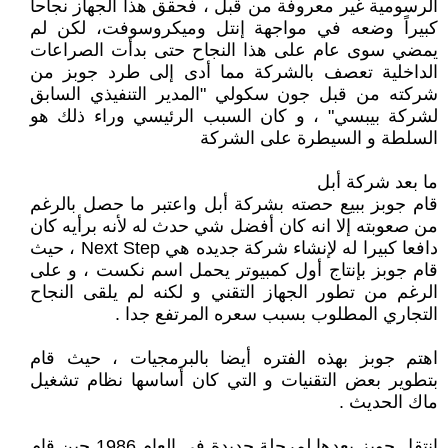
الرسومية غير معروفة من قبل ، فحقق هذا الجهاز نجاحاً
كبيراً وضعه في مواجهة إنتل وميكروسوفت، لكن لم
يمضي سوى عام على هذا النجاح حتى بدأت الصراعات
الداخلية تعصف بالشركة مما أدى إلى طرد جوبز من
شركته من قبل جون سكولي "المدير التنفيذي السابق
لشركة بيبسي" ، و كان السبب الرئيسي وراء ذلك هو
السلطة و السيطرة على الشركة
ما بعد شركة أبل
قام جوبز ببيع حصته بشركة أبل واعتبر ما حصل بالرغم
من صعوبته إلا انه كان أفضل شي حدث له لأنه برأيه كان
دافعا كبيرا له لإنشاء شركة جديده هي Next Step ، حيث
قام جوبز بإنتاج أول كمبيوتر يحمل اسم نكست ، و على
الرغم من تطور الجهاز التقني و لكنه لم يلقى النجاح
التجاري المطلوب بسبب سعره المرتفع جدا .
اهتم جوبز بهذه الفتره أيضا بالبرمجيات ، حيث قام
بتطوير بعض التقنيات و التي كان أساسها نظام تشغيل
ماك الحديث .
انتقل جوبز بعدها لمرحلة جديدة في العام 1986 حين قام