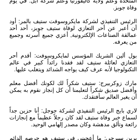
المتحدة وعلم ولاية كاليفورنيا وعلم شركة أبل. في يوم
وفاة جوبز.
الرئيس التنفيذي لشركة مايكروسوفت ستيف بالمر: أود
أن أعبر عن أحر التعازي لوفاة ستيف جوبز، أحد أحد
عمالقة الصناعات الإلكترونية, أعزي جميع أسرته وجميع
من يعرفه.
بول ألين الشريك المؤسس لمايكروسوفت: أقدم أحر
التعازي لعائلة ستيف لقد فقدنا رائداً كبير في عالم
التكنولوجيا لأنه عرف كيف يواجه الشدائد ويتغلب عليها.
مارك زوكربيرج: ستيف شكراً لك لكونك أفضل معلم
وأفضل صديق شكراً لتعليمنا أن كل إنجاز نقوم به يمكن
أن يغير العالم سأفتقدك.
لاري بايج الرئيس التنفيذي لشركة جوجل: أنا حزين جداً
لسماع خبر وفاة ستيف لقد كان رجلاً عظيماً مع إنجازات
رائعة وتألق مدهشة وكان مصدر إلهامي الوحيد.
برين سيرجي: ما أعجبني في ستيف هو حرصه الدائم