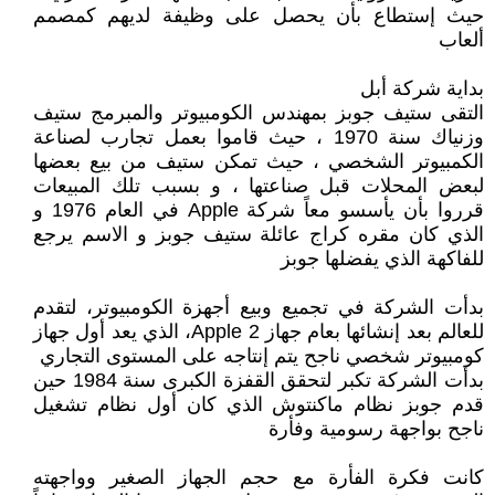
حيث إستطاع بأن يحصل على وظيفة لديهم كمصمم
ألعاب
بداية شركة أبل
التقى ستيف جوبز بمهندس الكومبيوتر والمبرمج ستيف
وزنياك سنة 1970 ، حيث قاموا بعمل تجارب لصناعة
الكمبيوتر الشخصي ، حيث تمكن ستيف من بيع بعضها
لبعض المحلات قبل صناعتها ، و بسبب تلك المبيعات
قرروا بأن يأسسو معاً شركة Apple في العام 1976 و
الذي كان مقره كراج عائلة ستيف جوبز و الاسم يرجع
للفاكهة الذي يفضلها جوبز
بدأت الشركة في تجميع وبيع أجهزة الكومبيوتر، لتقدم
للعالم بعد إنشائها بعام جهاز Apple 2، الذي يعد أول جهاز
كومبيوتر شخصي ناجح يتم إنتاجه على المستوى التجاري
بدأت الشركة تكبر لتحقق القفزة الكبرى سنة 1984 حين
قدم جوبز نظام ماكنتوش الذي كان أول نظام تشغيل
ناجح بواجهة رسومية وفأرة
كانت فكرة الفأرة مع حجم الجهاز الصغير وواجهته