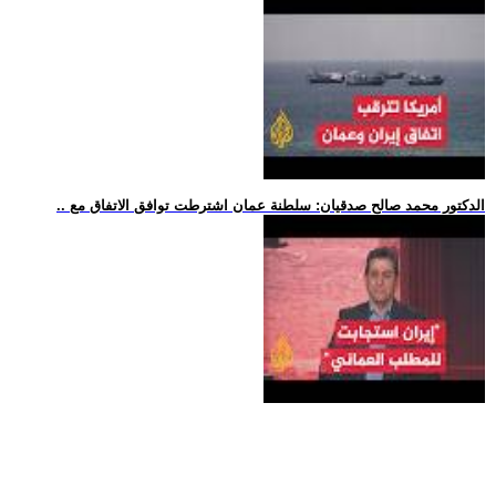
.. الدكتور محمد صالح صدقيان: سلطنة عمان اشترطت توافق الاتفاق مع