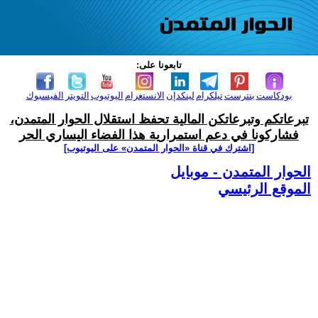
تابعونا على:
بودكاست
بنترست
تيلكرام
لينكدإن
الانستغرام
اليوتيوب
التويتر
الفيسبوك
تبرعاتكم وتبرعاتكن المالية تحفظ استقلال الحوار المتمدن،
فشاركونا في دعم استمرارية هذا الفضاء اليساري الحر
[اشترك في قناة ‫«الحوار المتمدن» على اليوتيوب]
الحوار المتمدن - موبايل
الموقع الرئيسي