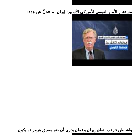
.. مستشار الأمن القومي الأمريكي الأسبق: إيران لم تتخلَّ عن هدفه
.. واشنطن تترقب اتفاق إيران وعمان وترى أن فتح مضيق هرمز قد يكون