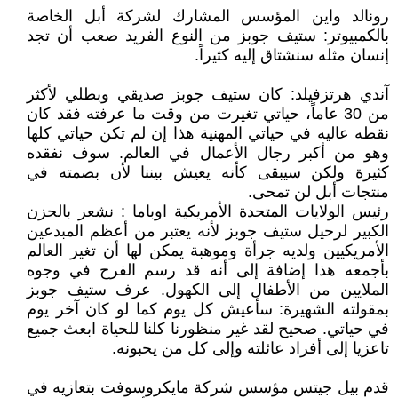
رونالد واين المؤسس المشارك لشركة أبل الخاصة
بالكمبيوتر: ستيف جوبز من النوع الفريد صعب أن تجد
إنسان مثله سنشتاق إليه كثيراً.
آندي هرتزفيلد: كان ستيف جوبز صديقي وبطلي لأكثر
من 30 عاماً، حياتي تغيرت من وقت ما عرفته فقد كان
نقطه عاليه في حياتي المهنية هذا إن لم تكن حياتي كلها
وهو من أكبر رجال الأعمال في العالم. سوف نفقده
كثيرة ولكن سيبقى كأنه يعيش بيننا لأن بصمته في
منتجات أبل لن تمحى.
رئيس الولايات المتحدة الأمريكية اوباما : نشعر بالحزن
الكبير لرحيل ستيف جوبز لأنه يعتبر من أعظم المبدعين
الأمريكيين ولديه جرأة وموهبة يمكن لها أن تغير العالم
بأجمعه هذا إضافة إلى أنه قد رسم الفرح في وجوه
الملايين من الأطفال إلى الكهول. عرف ستيف جوبز
بمقولته الشهيرة: سأعيش كل يوم كما لو كان آخر يوم
في حياتي. صحيح لقد غير منظورنا كلنا للحياة ابعث جميع
تاعزيا إلى أفراد عائلته وإلى كل من يحبونه.
قدم بيل جيتس مؤسس شركة مايكروسوفت بتعازيه في