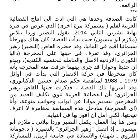
الرائعة.
***
كانت الصدفة وحدها هي التي ادت الى انتاج الفضائية
العربية لفلم ( بيشمركة مرة اخرى) الذي عرض في فترة
نهاية تشرين الثاني 2014. يقول النصير وردا بيلاتي
(ملازم ابو ميسون) حيث بدأت القصة: كان هناك مهرجاناً
سينمائيا اقيم في المانيا، وقد حضره القاص (النصير) زهير
الجزائري، وقد تعرف في حينها على المخرجة (داليا
الكوري ـ الاردنية الاصل والحاملة للجنسية الكندية)، ويبدو
ان حديثا وحوارا قد جرى بينهما عرفت منه المخرجة بأنه
كان منخرطاً في حركة الانصار التي بدأت في اوائل
1979 ـ 1988 لمناهضة حكم صدام حسين الدكتاتوري،
وقد أسرتها تلك القصة ، فذكرت حينها للقاص زهير
الجزائري: بأن الفضائية العربية تنوي تكليف العديد من
المخرجين بتقديم موادا عن ابواب وجوانب منوعة، وأنا
(اي المخرجة) سأدخل هذه المسابقة بمغامرة لا اعرف
نتيجتها، لكني آمل ان افوز بها في النهاية.
ومن هنا بدأ العمل، يكمل النصير وردا بيلاتي ـ ملازم أبو
ميسون ـ إذ اتصل "زهير الجزائري" بالنصيرة ( د.جومانة
القروي ـ شهلة) والاستاذة في جامعة أربيل، للمشاركة