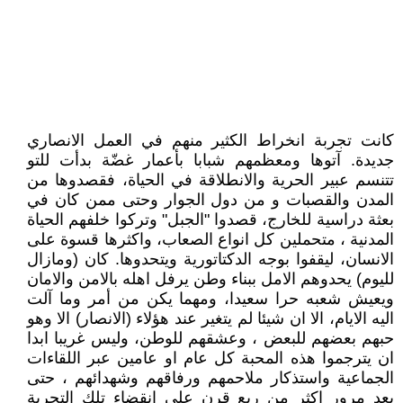
كانت تجربة انخراط الكثير منهم في العمل الانصاري
جديدة. آتوها ومعظمهم شبابا بأعمار غضّة بدأت للتو
تتنسم عبير الحرية والانطلاقة في الحياة، فقصدوها من
المدن والقصبات و من دول الجوار وحتى ممن كان في
بعثة دراسية للخارج، قصدوا "الجبل" وتركوا خلفهم الحياة
المدنية ، متحملين كل انواع الصعاب، واكثرها قسوة على
الانسان، ليقفوا بوجه الدكتاتورية ويتحدوها. كان (ومازال
لليوم) يحدوهم الامل ببناء وطن يرفل اهله بالامن والامان
ويعيش شعبه حرا سعيدا، ومهما يكن من أمر وما آلت
اليه الايام، الا ان شيئا لم يتغير عند هؤلاء (الانصار) الا وهو
حبهم بعضهم للبعض ، وعشقهم للوطن، وليس غريبا ابدا
ان يترجموا هذه المحبة كل عام او عامين عبر اللقاءات
الجماعية واستذكار ملاحمهم ورفاقهم وشهدائهم ، حتى
بعد مرور اكثر من ربع قرن على انقضاء تلك التجربة