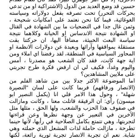
حسين قد وضع العديد من الدول (الاشتراكية او من تدعي
بحركات التحرر) تحت تصرفه بفعل دولاراته وسياسته
الغوغائية، فيما كنا نحن نعتمد على امكانيات شحيحة ،
وثمن غال جدا في التضحيات ما بين الشهادة في القتال
او الشهادة نتيجة الاندساس او الخيانة وكلاهما نتيجة
سياسة البعث الخبيثة، مضافاً اليها، ان حركتنا بقت
مستقلة بمواقفها وآرائها وبعيدة عن دولارات الانظمة او
المحاور السياسية في المنطقة، لقد رفضنا اي املاء ومن
اية جهة كانت، فقد كان الشعب هو مصدرنا ، أمس
واليوم وغداً، فكيف لي ان ارفض فكرة طرح تجربتي
على ملايين المشاهدين؟
اما الموضوعة الاكثر جدلا بين من شاهد الفلم من
(الانصار ورفاقهم) فربما كانت على لسان "النصيرة
شهلة" ، وحول هذا الامر فلي انا (يكمل النصير ابو
ميسون) رأي: ان الرفيقة قاتلت معنا ، وكانت ومازالت
في صفوف هذا الحزب والشعب، ولها الحق ، مثلها مثل
الآخرين في التعبير عن وجهة نظرها وعن قراءتها
لتجربتها، وهي تتمتع بكامل الصلاحية في رأيها، لأنها حينما
تطرحة ، مازالت حاملة لذات المشعل الذي حملته وهي
شابة. نعم ان تجربة الانصار تجربة ثورية رائعة، لكنها