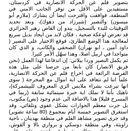
بتصوير فلم عن الحركة الانصارية في كردستان،
مستفيدين على الأقل من توفر الجانب الامني في
المنطقة، فوافقت واقترحت ايضا أن يشارك (ملازم أبو
ميسون) والنصير (شيرزاد من دهوك)، وبعد تحديد
التوقيتات للبدء بالتسجيل، يبدو إن القاص زهير الجزائري
قد تعرض لوعكة صحية ، فكان لابد من ايجاد بديل سريع
لمعالجة هذا الوضع الطارئ، فوقع الاختيار على النصير (
داود أمين ـ ابو نهران) الصحفي والكاتب، و الذي كان
متواجدا في اربيل اصلا، وهذا سهّل الأمر كثيرا.
ثم يكمل النصير وردا بيلاتي: إن اندفاعنا لهذا العمل (نحن
فريق الانصار) كان نابعا من حرصنا على مثل هذه
الفرصة الرائعة في اخراج فلم عن الحركة الانصارية،
علماً اننا لم نتعاقد على اية اموال مع المخرجة ( سوى
انها تبرعت بشراء ملابس الزي المعروف للبيشمركة)،
ناهيك بأننا لا نملك اية خبرة سينمائية سابقة (ربما في
المسرح قليلا) هذا بالاضافة الى عدم وجود (نص) مكتوب،
بل جرت معظم الحوارات بشكل عفوي وتلقائي، وقد
استغرق التصوير خمسة أيام بمجموع (80 ساعة تصوير)
وقد جرى تصوير مشاهد الفلم في منطقة بهدينان ـ ناحية
زاويتة، وفي منطقة دوسكي و برواري بالا و ألقوش،