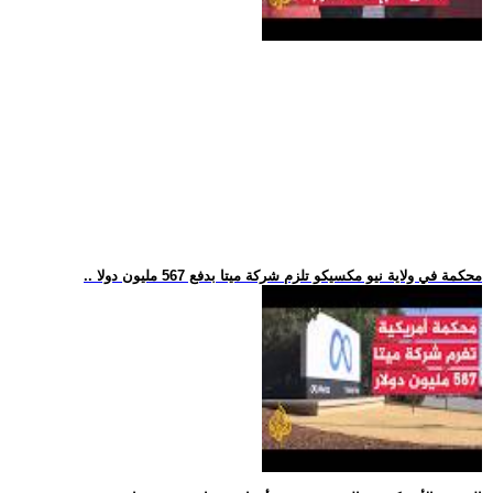
.. محكمة في ولاية نيو مكسيكو تلزم شركة ميتا بدفع 567 مليون دولا