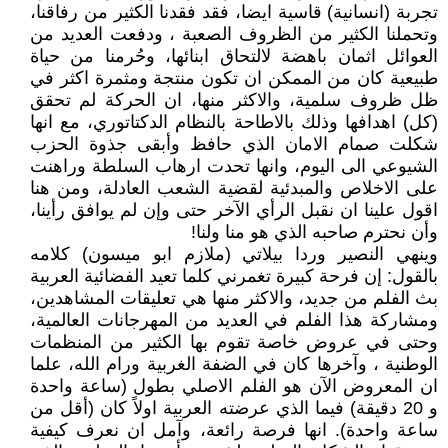
تجربة (انسانية) قاسية ايضا، فقد فقدنا الكثير من رفاقنا،
وتحملنا الكثير من الظروف الصعبة ، ودفعت العديد من
العوائل اثمان باهضة لالتحاق ابنائها، وحُرمنا من حياة
طبيعية كان من الممكن ان تكون منتجة ومثمرة اكثر في
ظل ظروف سلمية، والاكثر منها، ان الحركة لم تحقق
(كل) اهدافها وذلك بالاطاحة بالنظام الدكتاتوري، مع انها
شكلت صمام الامان الذي حافظ وأبقى جذوة الحزب
الشيوعي الى اليوم، وانها تحدت ارهاب السلطة وراهنت
على الاخلاص والمبدئية لقضية الشعب العادلة، ومن هنا
اقول علينا ان نقبل الرأي الآخر حتى وإن لم يوافق رأينا،
وأن نحترم صاحبه الذي هو منا ولنا!
وينهي النصير وردا بيلاتي (ملازم ابو ميسون) كلامه
بالقول: إن فرحة كبيرة تغمرني كلما تعيد الفضائية العربية
بث الفلم من جديد، والاكثر منها هي تعليقات المشاهدين،
ومشاركة هذا الفلم في العديد من المهرجانات العالمية،
وحتى في عروض خاصة تقوم بها الكثير من المنظمات
الوطنية ، وآخرها كان في الضفة الغربية ورام الله، علما
ان المعروض الآن هو الفلم الاصلي بطول (ساعة واحدة
و 20 دقيقة) فيما الذي عرضته العربية اولاً كان (أقل من
ساعة واحدة). انها فرصة رائعة، وآمل ان نعرف كيفية