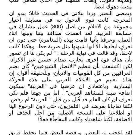
ومدينة دهوك، وهناك مشهدا في احدى مقاهي قلب
مدينة دهوك ايضاً.
ويمضي النصير وردا بيلاتي في الحديث قائلا: يبدو ان
المخرجة كانت تنوي الدخول به في مسابقة اختيار
مجموعة من الافلام من اصل (800) عمل مشارك في
مسابقة العربية. لقد انعقدت صداقة بيننا وبينها اثناء
العمل، وعرفنا بأنها قامت بهذه (المغامرة) حتى دون ان
تعرف ابعادها، الا انها شبهتها مثل ضربة حظ، وهكذا كانت
لاحقاً، وقد قالت في نهاية الرحلة : " لم يكن لنا اي تصور
بأن هناك قوة اخرى تحارب صدام حسين غير الاكراد،
لكن اكتشفت بأن تنظيم "الانصار الشيوعيين" كان يضم
العراقيين من كل القوميات والاديان، وللحقيقة أقول، إن
هناك تعتيم في الاعلام العربي على هذه الحركة
اليسارية، وباعتقادي ان عرضها في "العربية" سيكون
اضافة طيبة للمشاهد العربي" . اما من جهتنا فلم نكن
نعرف ان كان الفلم قد قُبل من قبل " العربية" ام رفض،
لكننا تفاجأنا بعرضه في التلفزيون، حتى دون الرجوع الينا
او اطلاعنا على النسخة الاصلية من اجل الحذف او
الاضافة، لكننا شاهدناه وكانت المفاجأة فعلاً!
لقد اعجب به البعض، ورفضه البعض فيما تحفظ فريق