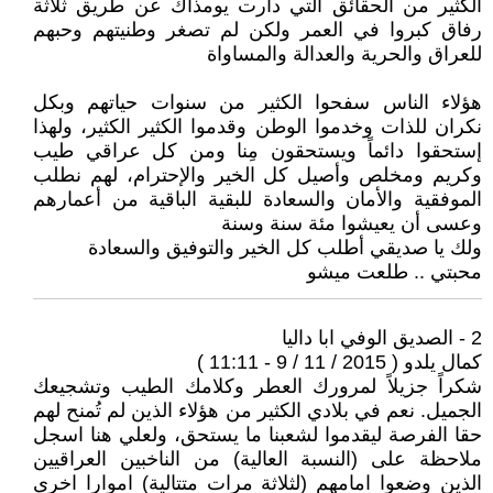
الكثير من الحقائق التي دارت يومذاك عن طريق ثلاثة
رفاق كبروا في العمر ولكن لم تصغر وطنيتهم وحبهم
للعراق والحرية والعدالة والمساواة
هؤلاء الناس سفحوا الكثير من سنوات حياتهم وبكل
نكران للذات وخدموا الوطن وقدموا الكثير الكثير، ولهذا
إستحقوا دائماً ويستحقون مِنا ومن كل عراقي طيب
وكريم ومخلص وأصيل كل الخير والإحترام، لهم نطلب
الموفقية والأمان والسعادة للبقية الباقية من أعمارهم
وعسى أن يعيشوا مئة سنة وسنة
ولك يا صديقي أطلب كل الخير والتوفيق والسعادة
محبتي .. طلعت ميشو
2 - الصديق الوفي ابا داليا
كمال يلدو ( 2015 / 11 / 9 - 11:11 )
شكراً جزيلاً لمرورك العطر وكلامك الطيب وتشجيعك
الجميل. نعم في بلادي الكثير من هؤلاء الذين لم تُمنح لهم
حقا الفرصة ليقدموا لشعبنا ما يستحق، ولعلي هنا اسجل
ملاحظة على (النسبة العالية) من الناخبين العراقيين
الذين وضعوا امامهم (لثلاثة مرات متتالية) اموارا اخرى