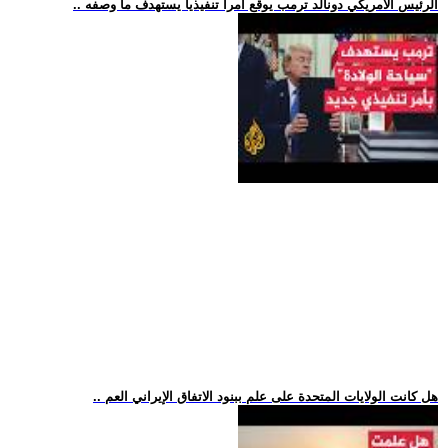
.. الرئيس الأمريكي دونالد ترمب يوقع أمرا تنفيذيا يستهدف ما وصفه
.. هل كانت الولايات المتحدة على علم ببنود الاتفاق الإيراني العم