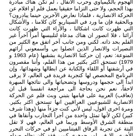
الهجوم بالكيمياوي وحرب الانفال ، لم تكن هناك مبادرة
بهذا الحجم، ولا حتى التزاما حقيقيا بعمل فلم او افلام عن
الحركة الانصارية ، فلماذا نعارض الآخرين حينما يبادرون؟
وبالحقية فإن ما ورد في السيناريو كان كلامنا ، والأشكال
التي ظهرت كانت اشكالنا ، والآراء التي ظهرت كانت
آرائنا ، فلا اتصور ان هناك مدعاة لتلبيسها أمراً آخراً غير
الفلم بحد ذاته. لكني ومن جانب آخر اتفق مع الكثير من
النصيرات والانصار الذين اتصلوا بي وأسمعوني آرائهم
المنوعة: نعم، إن حركتنا الانصارية بشقيها (عام 1963 و
1979) تستحق اكثر بكثير من هذا الفلم، وأننا مقصرون
في أرشفتها أو اللقاء والكتابة عن ابطالها وشهدائها، وإن
البرنامج المخصص لها كتجربة فريدة في العالم، لا يرقى
ابداً الى حجمها ودروسها وتضحياتها والى نتائجها المبهرة
لاحقاً، نعم نحن بحاجة الى مراجعة انفسنا قبل ان
(نعاقب) العربية على قيامها بتبني وبث فلم عن الحركة
الانصارية للشيوعيين العراقيين انها تستحق اكثر بكثير.
ومرة اخرى اقول، ليس لأني كنت جزءاً منها (وهذا شرف
كبير) لكن لأنها تمثل واحدة من أجرأ التجارب وأنقاها في
منطقة الشرق الأوسط وربما في العالم، فهي لا تقل
البتة عن تجربة الرفاق الفيتناميين او في حركات التحرر
الأخرى، إلا في امر جوهري كبير، فقد كان نظام صدام