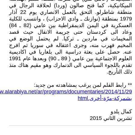
الميكانيكية، كما فتح صالون (وردا) لحلاقة الرجال في
منطقة شاطرلو. التحق بالعمل الانصاري يوم 22 آذار
1979 بمنطقة (نوازنك ـ وادي الاحزاب) ، وانتسب للكلية
العسكرية في اليمن الديمقراطية بين عامي (82 ـ 84)
وعاد الى كردستان حتى جريمة الانفال حيث قصد
المخيمات في ماردين ـ تركيا. لم يحتمل الوضع في
المخيم فهرب منه، وجرى اعتقاله في سوريا ثم افرج
عنه. حصل على بعثة دراسية الى بلغاريا في اكاديمية
العلوم الاجتماعية بين عامي ( 89 ـ 90) وبعدها عام 1991
تقدم باللجوء السياسي الى الدنمارك وهو مقيم هناك منذ
ذلك التأريخ.
** رابط الفلم لمن يرغب بمشاهدته من جديد:
بشمركة-مرّة-أخرى.html
كمال يلدو
تشرين الثاني 2015