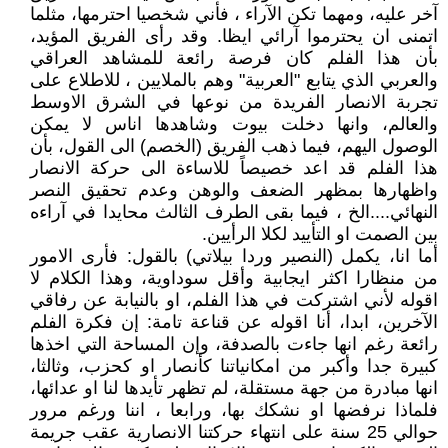
آخر عليه، ومهما تكن الآراء ، فأني شخصيا احترمها، مثلما
اتمنى ان يحترموا آرائي ايظا. وقد رأى الفريق المؤيد،
بأن هذا الفلم كان فرصة رائعة للمشاهد العراقي
والعربي الذي يتابع "العربية" وهم بالملايين ، للاطلاع على
تجربة الانصار الفريدة من نوعها في الشرق الاوسط
والعالم، وانها دخلت بيوت وشاهدها اناس لا يمكن
الوصول اليهم، فيما ذهب الفريق (الخصم) الى القول، بأن
هذا الفلم قد اعد خصيصاً للاساءة الى حركة الانصار
واظهارها بمظهر الضعف والوهن وعدم تحقيق النصر
النهائي....الخ ، فيما بقى الطرف الثالث محايدا في آراءه
بين الصمت او التأييد لكلا الرأيين.
أما انا، يكمل (النصير وردا بيلاتي) بالقول: فأرى الامور
من منظارا اكثر ايجابية وأقل سوداوية، وهذا الكلام لا
اقوله لأني اشتركت في هذا الفلم، او بالنيابة عن رفاقي
الآخرين، ابدا، أنا اقوله عن قناعة تامة: إن فكرة الفلم
رائعة رغم انها جاءت بالصدفة، وإن المساحة التي اخذها
كبيرة جدا وأكبر من امكانياتنا كأنصار او كحزب، وثالثا،
انها مبادرة من جهة مستقلة، لم تظهر تأيدها لنا او عدائها،
فلماذا نرفضها او نشكك بها، ورابعا ، اننا ورغم مرور
حوالي 25 سنة على انتهاء حركتنا الانصارية عقب جريمة