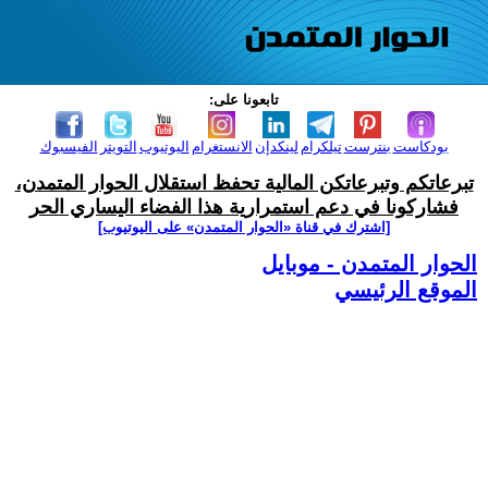
تابعونا على:
بودكاست
بنترست
تيلكرام
لينكدإن
الانستغرام
اليوتيوب
التويتر
الفيسبوك
تبرعاتكم وتبرعاتكن المالية تحفظ استقلال الحوار المتمدن،
فشاركونا في دعم استمرارية هذا الفضاء اليساري الحر
[اشترك في قناة ‫«الحوار المتمدن» على اليوتيوب]
الحوار المتمدن - موبايل
الموقع الرئيسي