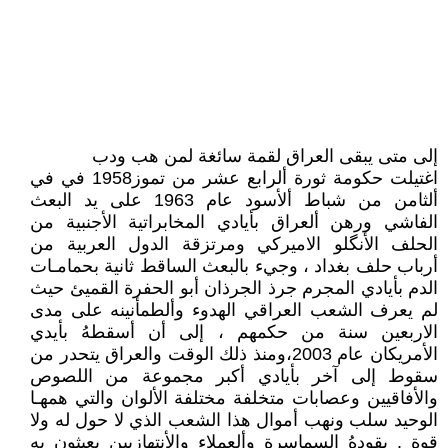
إلى متى يبقى العراق لقمة سائغة لمن هب ودب
اغتيلت حكومة ثورة ألرابع عشر من تموز1958 في في
ألثامن من شباط ألأسود عام 1963 على يد البعث
الفاشي ورهن ألعراق بأيادي المخابراتية الأجنبية من
الحلف الأنگلو الاميركي ومرتزقة الدول العربية من
أرباب حلف بغداد ، وجيء بالبعث الساقط ثانية بحمامـات
الدم بأيادي المجرم جرذ الجرذان أبو الحفرة القميئ حيث
لم يعرف الشعب العراقي الهدوء وألطمأنينه على مدى
الاربعين سنة من حكمهم ، إلى أن أسقطهُ بأيدي
الأمريكان عام 2003،ومنذ ذلك الوقت والعراق يتحدر من
سقوط إلى آخر بأيادي أكبر مجموعة من اللصوص
والأفاقيين وعصابات متخلفة مختلفة الألوان والتي همهـا
الوحيد سلب ونهب أموال هذا الشعب الذي لا حول له ولا
قوة . يقودهُ السماسرة وألعملاء والأنتهازيين يعبثون به