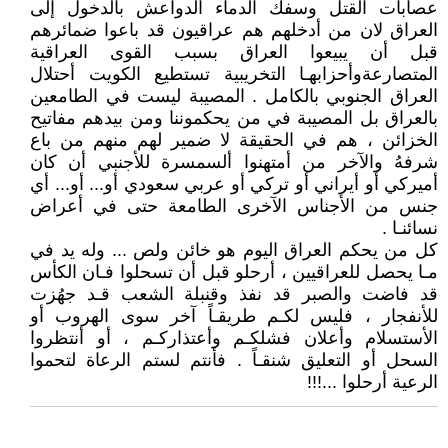
عصابات القتل وسفك الدماء الدواعش بالدخول إلى
العراق لان من أدخلهم هم عراقيون قد باعوا ضمائرهم
قبل أن يبيعوا العراق بسبب القوى العراقية
المتصارعةوأحزابهـا التخريبية تستطيع الكويت أحتلال
العراق الجنوبي بالكامل . المصيبة ليست في الطامعين
بالعراق بل المصيبة في من يحكموننا ومن بيدهم مفاتيح
الخزائن ، هم في الحقيقة لا ضمير لهم منهم من باع
شرفهُ والآخر من أمتهنوا ألسمسرة للأجنبي أن كان
أميركي أو أيراني أو تركي أو عربي سعودي أو... أو... أي
جنس من الأجناس الآخرى الطامعة حتى في أعراض
نسائنـا .
كل من يحكم العراق اليوم هو خائن ولص ... وله يد في
مـا يحصل للعراقيين ، أرحلو قبل أن تسحلوا فـان الكأس
قد فاضت والصبر قد نفذ وقنبلة الشعب قـد جهُزت
للأنفجار ، فليس لكـم طريقـاً آخر سوى الهروب أو
الأستسلام وأعلان فشلكـم وأعتذاركـم ، أو أنتظروا
السحل أو التعليق شنقـاً . فأنتم لستم الرعاة لتحموا
الرعية أرحلوا ...!!!