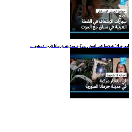
.. إصابة 14 شخصا في انفجار مركبة بمدينة جرمانا قرب دمشق