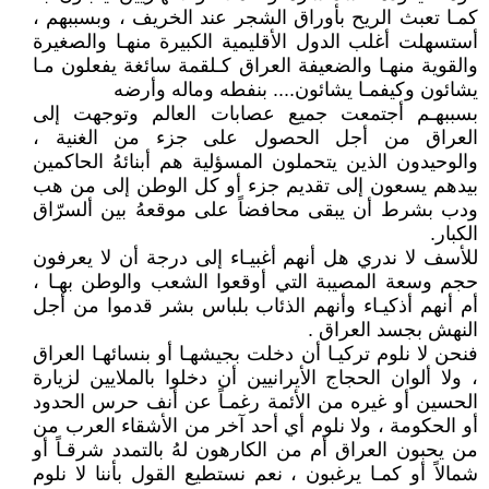
كمـا تعبث الريح بأوراق الشجر عند الخريف ، وبسببهم ،
أستسهلت أغلب الدول الأقليمية الكبيرة منهـا والصغيرة
والقوية منهـا والضعيفة العراق كـلقمة سائغة يفعلون مـا
يشائون وكيفمـا يشائون.... بنفطه وماله وأرضه
بسببهـم أجتمعت جميع عصابات العالم وتوجهت إلى
العراق من أجل الحصول على جزء من الغنية ،
والوحيدون الذين يتحملون المسؤلية هم أبنائهُ الحاكمين
بيدهم يسعون إلى تقديم جزء أو كل الوطن إلى من هب
ودب بشرط أن يبقى محافضاً على موقعهُ بين ألسرّاق
الكبار.
للأسف لا ندري هل أنهم أغبيـاء إلى درجة أن لا يعرفون
حجم وسعة المصيبة التي أوقعوا الشعب والوطن بهـا ،
أم أنهم أذكيـاء وأنهم الذئاب بلباس بشر قدموا من أجل
النهش بجسد العراق .
فنحن لا نلوم تركيـا أن دخلت بجيشهـا أو بنسائهـا العراق
، ولا ألوان الحجاج الأيرانيين أن دخلوا بالملايين لزيارة
الحسين أو غيره من الأئمة رغمـاً عن أنف حرس الحدود
أو الحكومة ، ولا نلوم أي أحد آخر من الأشقاء العرب من
من يحبون العراق أم من الكارهون لهُ بالتمدد شرقـاً أو
شمالاً أو كمـا يرغبون ، نعم نستطيع القول بأننا لا نلوم