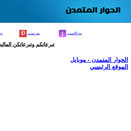
بودكاست
بنترست
تي
تبرعاتكم وتبرعاتكن المال
الحوار المتمدن - موبايل
الموقع الرئيسي