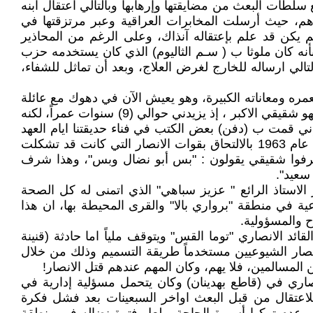
 سلطات البعث من مضايقتها وإرهابها وبالتالي اعتقال ابنه
رهم، حيث أرسلت المخابرات العراقية وعبر مرتزقتها في
يكن قد علم بإعتقاله آنذاك، وعلى الرغم من المحاذير
أنه كان ملوثا ب ( سـم الثاليوم) الذي كان يستخدمه حزب
لي ارساله للخارج لغرض العلاج، وبعد أن تماثل للشفاء،
بأس بها قياسا لعمره ومعاناته الكبيرة، وهو يعيش الآن في دهوك مع عائلة
شقيقتي "نضال" حيث تقوم هي وزوجها بتدبير اموره والعناية به، أما بالنسبة لي ، يكمل شقيقه: فأن أبو نضال يعني الكثير ، فهو شقيقي الاكبر ، إذ يزيدني حوالي (9) سنوات عمراً، لكنه
 إني قمت ب (دفن) بعض الكتب في فناء حديقتنا ايام العهد
الملكي وانتشار التفتيشات عليها، وكنت اقوم بين فترة وأخرى بأستخراج أحدها وقرأتها، لا بل اني قمت وبعد انقلاب البعث عام 1963 بالالتحاق بقوات الانصار التي كانت قد تشكلت
و عرفوا شقيقي يقولون : "بس أبو نضال وبس"، وهذا شرف
سعيد".
 الاستاذ الرائع " عزيز سباهي" الذي اتمنى له كل الصحة
هم بعدها في تشكيل اولى الخلايا الشيوعية في منطقة "برواري بالا" والقرى المحيطة بها، ان هذا
 والمسؤولية.
د الانصاري "توما القس" ويتوقف ملياً اما حادثة (قنينة
نصار الشيوعيين مستخدماً طريقة التسميم وذلك من خلال
المسالمين، فلا يهم، وكان المهم عندهم قتل الانصار!
انصاري في (قاطع بهدينان) وكان يتحمل مسؤلية إدارية في
للاعتقال من قبل البعث اواخر السبعينات بعد فشل فكرة