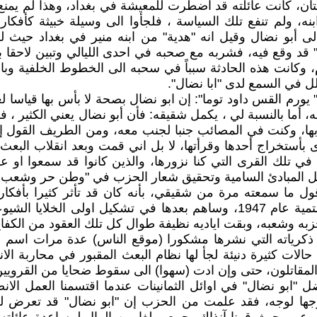
دستان، كانت عائلته قد اضطرت للمعيشة في بغداد، وهذا لم يمنع
ه، ولم تنفع تلك السياسة ، فلجأوا الى وسيلة خبيثة كأفكا
بو نضال وقيل انه "هدية" من ابنه منير في بغداد حيث لم 
" قد وقع فيه، فشربه مع صحبه في احدى الليالي وتبين لاحقا ب
انت هذه الحادثة سبباً في سحبه الى الخطوط الخلفية وبالتا
ل في السمع لدى "ابا نضال".
اخر 2015) يقول شقيقه الاستاذ " يورم القس داود توما": إن ابو نضال بصحة لا 
أعتز بها، وكنت في المصائب جنبا لجنب معه، ومن الطريف القول
 في تلك القرى التي كنا نزورها، والذين كانوا قد سمعوا ا
أجل المبادئ السامية وتحقيق شعار الحزب في "وطن حر وشعب 
قول ما سمعته مرة من شقيقي، بأنه كان قد تأثر كثيرا بأفكار
والعافية، حينما كان أخي في (مدرسة اعداد المعلمين) بالرستمية عام 1947، وسا
به وشعبه، وبقت اياديه نظيفة طوال كل تلك العقود من الكفاح
ذكرياته التي نشرها مشكورا (موقع الناس) عدة مرات اسم القائ
ات كثيرة دنيئة لجأ لها نظام البعث المقبور في محاربة الا
 المقاتلون، حتى وإن ادت (سهوا) الى سقوط ضحايا من القرويين 
اضل "ابو نضال" في اوائل الثمانينات عندما اقتسمنا العمل ال
ه وجها لوجه، فقد علمت من الحزب إن "ابو نضال" قد تعرض 