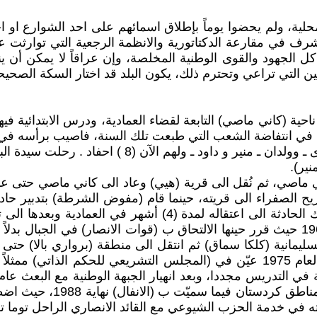
لمحلية، ولم يحضوا يوماً بإطلاق اسمائهم على احد الشوارع او
شرف في مقارعة الدكتاتورية والانظمة الرجعية التي توارثت 
كل الجهود والقوى الوطنية المخلصة، وإن عراقاً لا يمكن أن ي
وانين التي تراعي وتحترم ذلك، يكون البلد قد اختار السكة الص
ائد الأنصاري توما القس داود (أبونضال) عام 1930 في ناحية (كاني ماصي) التابعة لقضاء الع
قبيل تخرجه عام 1948 ، كان قد اشترك في انتفاضة الشعب التي طبعت تلك السنة، ف
إقترن بالسيدة (شاميران بنيامين) وأنجبت له بنتان ـ ن
نير).
ريح الصفراء الى قريته، حينما قام (مفوض الشرطة) بتدبير حا
(30) من المعلمين والطلاب بحجج واهية ومبيتة. وقد أدت تلك الحاد
الى مدينة السماوة بين الاعوام 1961 ـ حتى انقلاب شباط 1963 حيث قرر حينها الالتحاق ب 
الكردي، إذ عاد الى سلك التدريس في السماوة ايضاً. وفي العام 1975 عيّن في (ال
زيوا ـ كاني هيسة) حتى هجو