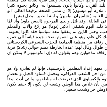
 وعدم تركها أسيرة الحاجة. ولعل فترة نضاله في منطقة
 القرى، وكانوا يأتون ليسمعوا له، وكانوا يحبوه كثيرا
 ملازم أبو ميسون) إلا ان نتمنى الصحة لرفيقنا الغالي "ابو
غالية ( شاميران بنيامين) و ابنه النصير البطل (منير) .
 العائلة، وقد قُتل والدي المرحوم (القس داود) وأنا لمّا
ذ ذلك اليوم شقيقي الاكبر (توما) هو الاخ والاب والمعلم
وحتى الذين لم يتفقوا معه سياسياً فقد كانوا يحبونه،
دهوك كل عام، وهو على العموم بصحة جيدة قياساً الى عمره
 من رفاقه من منظمة العمادية للحزب الشيوعي الكردستاني
لغرض الاطمئنان عليه، وكان قد أنجز للتو خارطة للمنطقة ضمنها القرى والجبال مع اسمائها التي كانت مسرحاً لنضاله لسنين طوال وقال لهم: "هذه الخارطة تضم حوالي (250) قرية
طة رفاقه مذهولين وهم يقولون له (إن الكومبيوتر لا يمكن ان
عهد إعداد المعلمين بالرستمية، فإنها لم تغادره ولا هو
سيمة من اجل الشعب العراقي، وتحمل قساوة الجبل والحصار
م بالكيمياوي الذي تعرضت له مناطقهم، والتي أدت ايضاً
يقين بأن خلاص هذا الوطن وشعبه لن يكون إلا حينما يكون
يد (وطن حر وشعب سعيد).