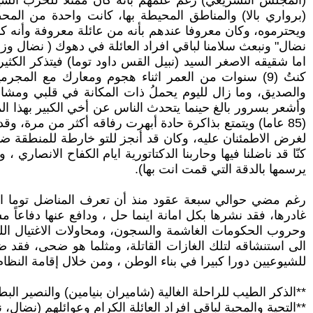
(المجلس التشريعي) رغم علمهم بأنه كان ممثلا للحزب الشي
(برواري بالا) والمناطق المحيطة بها، كانت واحدة من المحط
ويحترموه، وكان معروفا عندهم بأنه من عائلة معروفة وأنه كان مع
نضال" ونبعث سلامنا لباقي افراد العائلة في دهوك ( نضال وزوجه
اما شقيقه الاصغر السيد (نبيل القس داود توما) فيتذكر الكثير
كنتُ (9) سنوات من العمر اثناء هجوم ومعارك مع المج
والصديق، وما زال لليوم يحملُ ذات المكانة في قلبي ومشا
وأشعر بسرور بالغ حينما يتحدث الناس عن أخي الكبير بهذا ال
(85 عاما) ويتمتع بذاكرة حادة أبهرت رفاقه أكثر من مرة
كنّا قد ناضلنا فيها وحاربنا الدكتاتورية ايام الكفاح الانصاري
يرسمها بالدقة التي قمت انت بها).
رغم مضي حوالي سبعة عقود منذ أن تعرف المناضل توما القس (
غادرها، فقد نشرها بكل امانة اينما حل ، ودافع عنها دفاعا
وحروب الحكومات الغاشمة والسجون، ومحاولات الاغتيال اللئي
الى استنشاقه لتلك الغازات القاتلة، ومثلما هو ضحى، فقد ضح
للشيوعيين دورا كبيرا في بناء الوطن ، ومن خلال إقامة النظ
**الذكر الطيب للراحلة الغالية (شاميران بنيامين) والنصير الب
**التحية والمحبة لباقي افراد العائلة الكرام وعوائلهم (نضال، ن