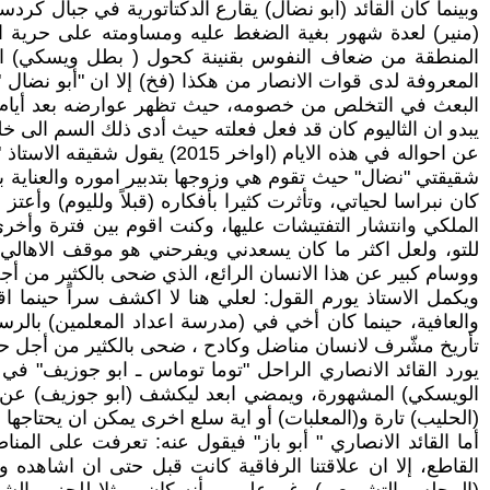
وبينما كان القائد (أبو نضال) يقارع الدكتاتورية في جبال كر
(منير) لعدة شهور بغية الضغط عليه ومساومته على حرية ابن
المنطقة من ضعاف النفوس بقنينة كحول ( بطل ويسكي) الى أ
المعروفة لدى قوات الانصار من هكذا (فخ) إلا ان "أبو نضال 
البعث في التخلص من خصومه، حيث تظهر عوارضه بعد أيام، وك
يبدو ان الثاليوم كان قد فعل فعلته حيث أدى ذلك السم الى خل
عن احواله في هذه الايام (او
كان نبراسا لحياتي، وتأثرت كثيرا بأفكاره (قبلاً ولليوم) و
للتو، ولعل اكثر ما كان يسعدني ويفرحني هو موقف الاهالي
ووسام كبير عن هذا الانسان الرائع، الذي ضحى بالكثير من 
ويكمل الاستاذ يورم القول: لعلي هنا لا اكشف سراً حينما ا
تأريخ مشّرف لانسان مناضل وكادح ، ضحى بالكثير من أجل حز
يورد القائد الانصاري الراحل "توما توماس ـ ابو جوزيف" في 
الويسكي) المشهورة، ويمضي ابعد ليكشف (ابو جوزيف) عن حال
(الحليب) تارة و(المعلبات) أو اية سلع اخرى يمكن ان يحتاجها
أما القائد الانصاري " أبو باز" فيقول عنه: تعرفت على المن
القاطع، إلا ان علاقتنا الرفاقية كانت قبل حتى ان اشاهد