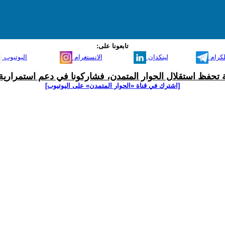
تابعونا على:
لكرام
لينكدإن
الانستغرام
اليوتيوب
ية تحفظ استقلال الحوار المتمدن، فشاركونا في دعم استمرارية 
[اشترك في قناة ‫«الحوار المتمدن» على اليوتيوب]