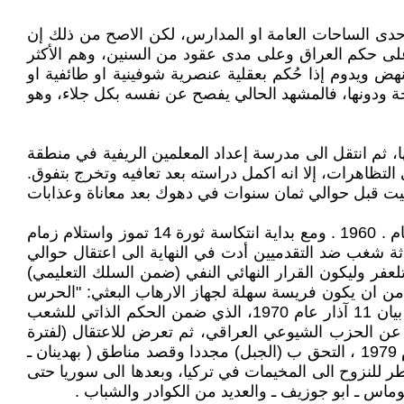
 احدى الساحات العامة او المدارس، لكن الاصح من ذلك إن
على حكم العراق وعلى مدى عقود من السنين، وهم الأكثر
نهض ويدوم إذا حُكم بعقلية عنصرية شوفينية او طائفية او
حيحة ودونها، فالمشهد الحالي يفصح عن نفسه بكل جلاء، وهو
مادية، ودرس الابتدائية فيها، ثم انتقل الى مدرسة إعداد المعلمين الريفية في منطقة
اصيب برأسه في التظاهرات، إلا انه اكمل دراسته بعد تعافيه وتخرج بتفوق.
ضال وندى ـ وولدان ـ منير و داود ـ ولهم الآن (8 ) احفاد . رحلت سيدة البيت قبل حوالي ثمان سنوات في دهوك بعد معاناة وعذابات
كان تعينه الأول عام 1950 في مدرسة بقرية (بيدو) قرب كاني ماصي، ثم نُقل الى قرية (هيي) وعاد الى كاني ماصي حتى عام . 1960 . ومع بداية انتكاسة ثورة 14 تموز واستلام زمام
دثة شغب ضد التقدميين أدت في النهاية الى اعتقال حوالي
ثة الى اعتقاله لمدة (4) أشهر في العمادية وبعدها الى تلعفر وليكون القرار النهائي النفي (ضمن السلك التعليمي)
(قوات الانصار) في الجبال بدلاً من ان يكون فريسة سهلة لجهاز الارهاب البعثي: "الحرس
القومي". ساهم في تأسيس اولى القواعد الانصارية بمدينة السليمانية (كلكا سماق) ثم انتقل الى منطقة (برواري بالا) حتى بيان 11 آذار عام 1970، الذي ضمن الحكم الذاتي للشعب
مجلس التشريعي للحكم الذاتي) ممثلاً عن الحزب الشيوعي العراقي، ثم تعرض للاعتقال (لفترة
قصيرة) عقب حل هذا المجلس، ثم توجه بعدها لمهنته المحببة في التدريس مجددا، وبعد انهيار الجبهة الوطنية مع البعث عام 1979 ، التحق ب (الجبل) مجددا وقصد مناطق ( بهدينان ـ
م صدام بالاسلحة الكيمياية على مناطق كردستان فيما سميّت ب (الانفال) نهاية 1988، حيث اضطر للنزوح الى المخيمات في تركيا، وبعدها الى سوريا حتى