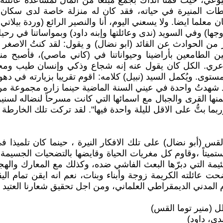
وعي، حيث قمنا آنذاك بجمع مبلغا من المال لمساعدة عائلته
ات المنيرة في حياته، فقد كان له منزلة خاصة لدى سكان تلك
لما ايضا. ولا يسعني اليوم، أنا والنصير الرائع (وردة بيلاتي ـ
ا) وفي السويد (ندى وعائلتها وإبنه داود) وبمواساتنا في رحيل ال
 من الحوادث عن القائد (ابو نضال) و يقول: لقد كنتُ الاصغر في
رمين الطامعين بأراضينا وحيواناتنا في (كاني ماصي)، فأصبح من
عري. الكل كان يقول عنه إنه شجاع وذكي وإنسان طيب ومحب، 
مستوى. ويُكمل السيد (نبيل) كلامه: اقوم تقريبا بزيارته في 
، وقد شهدتُ واحدة في عيني السنة الماضية حينما زاره مجموعة
 ، وربما بتُّ على الاقل لليلة واحدة فيها". لقد تركت تلك الخار
أبو نضال) على تلك الافكار النيرة ، حينما كان تلميذا في م
ً مستميتاً ،وقاوم كل مغريات الحياة وقايضها بالتضحيات الج
مة التي دبرّها البعث الفاشي ضده، وكذلك مع المعارك والهجو
ت عائلته الكريمة زوجة وأبناء وبنات، نعم انه ايقن تمام ال
ام المدني الديمقراطي العلماني، ومن اجل تحقيق شعارنا العت
طل (منير توما القس)
دى، داود)