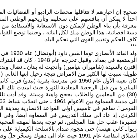
صحيح إن اخبارهم لا تتناقلها محطات الراديو أو الفضائيات ا
احداً لا يمكن أن ينافسهم على سجلهم وتأريخهم الوطني الم
معرفة بأن بناء الوطن لايمكن دون الاستعانة والاستفادة من 
دينية اقصائية، هذا الوطن ملك لكل ابنائه ، وحينما توضع الق
كاف للحكم وتقييم القوى التي تحكم البلد.
***
ولد الق
الرستمية في بغداد، و
طويلة سببت لها الكثير من الامراض نتيجة رحيل ابنها الغالي (م
المبادرة من قبل الرجعية المعادية للثورة حيث امتدت تلك ال
انطلاق انتفاضة عام 1991 حيث عاد الى دهوك وسخّر جلّ وقته في خدمة الحزب الشيوعي مع القائد الانصاري الراحل توما توماس ـ ابو جوزيف ـ والعديد من الكوادر والشباب .