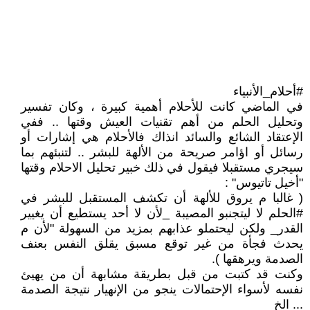
#أحلام_الأنبياء
في الماضي كانت للأحلام أهمية كبيرة ، وكان تفسير
وتحليل الحلم من أهم تقنيات العيش وقتها .. ففي
الإعتقاد الشائع والسائد انذاك فالأحلام هي إشارات أو
رسائل أو اؤامر صريحة من الألهة للبشر .. لتنبئهم بما
سيجري مستقبلا فيقول في ذلك خبير تحليل الاحلام وقتها
"أخيل تاتيوس" :
( غالبا م يروق للألهة أن تكشف المستقبل للبشر في
#الحلم لا ليتجنبو المصيبة _لأن لا أحد يستطيع أن يغيير
القدر_ ولكن ليحتملو عذابهم بمزيد من السهولة "لأن م
يحدث فجأة من غير توقع مسبق يقلق النفس بعنف
الصدمة ويرهقها ).
وكنت قد كتبت من قبل بطريقة مشابهة أن من يهيئ
نفسه لأسواء الإحتمالات ينجو من الإنهيار نتيجة الصدمة
... الخ