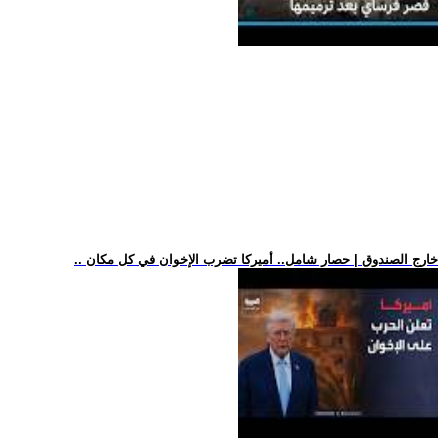
.. خارج الصندوق | حصار شامل.. أميركا تضرب الإخوان في كل مكان