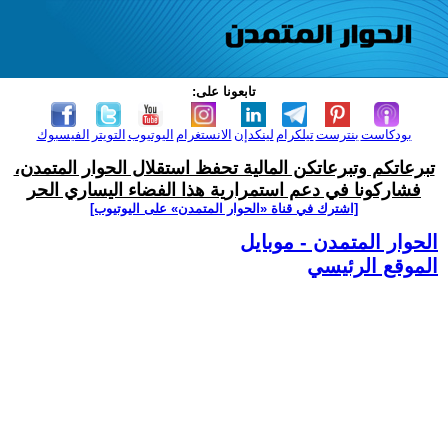
تابعونا على:
بودكاست
بنترست
تيلكرام
لينكدإن
الانستغرام
اليوتيوب
التويتر
الفيسبوك
تبرعاتكم وتبرعاتكن المالية تحفظ استقلال الحوار المتمدن،
فشاركونا في دعم استمرارية هذا الفضاء اليساري الحر
[اشترك في قناة ‫«الحوار المتمدن» على اليوتيوب]
الحوار المتمدن - موبايل
الموقع الرئيسي