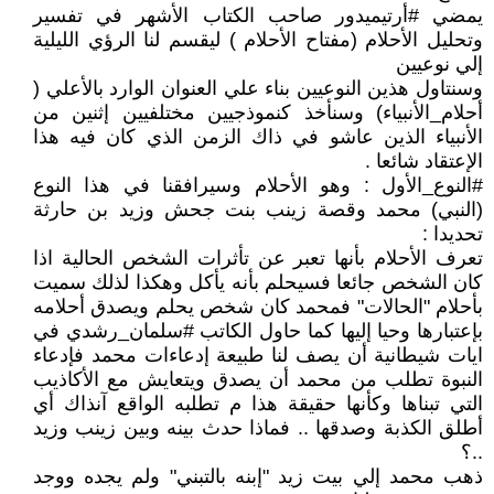
يمضي #أرتيميدور صاحب الكتاب الأشهر في تفسير
وتحليل الأحلام (مفتاح الأحلام ) ليقسم لنا الرؤي الليلية
إلي نوعيين
وسنتاول هذين النوعيين بناء علي العنوان الوارد بالأعلي (
أحلام_الأنبياء) وسنأخذ كنموذجيين مختلفيين إثنين من
الأنبياء الذين عاشو في ذاك الزمن الذي كان فيه هذا
الإعتقاد شائعا .
#النوع_الأول : وهو الأحلام وسيرافقنا في هذا النوع
(النبي) محمد وقصة زينب بنت جحش وزيد بن حارثة
تحديدا :
تعرف الأحلام بأنها تعبر عن تأثرات الشخص الحالية اذا
كان الشخص جائعا فسيحلم بأنه يأكل وهكذا لذلك سميت
بأحلام "الحالات" فمحمد كان شخص يحلم ويصدق أحلامه
بإعتبارها وحيا إليها كما حاول الكاتب #سلمان_رشدي في
ايات شيطانية أن يصف لنا طبيعة إدعاءات محمد فإدعاء
النبوة تطلب من محمد أن يصدق ويتعايش مع الأكاذيب
التي تبناها وكأنها حقيقة هذا م تطلبه الواقع آنذاك أي
أطلق الكذبة وصدقها .. فماذا حدث بينه وبين زينب وزيد
..؟
ذهب محمد إلي بيت زيد "إبنه بالتبني" ولم يجده ووجد