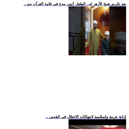
.. بعد تكريم شيخ الأزهر له.. الطفل أنس يبدع في تلاوة القرآن بدو
.. إدانة عربية وإسلامية لانتهاكات الاحتلال في القدس