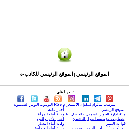
الموقع الرئيسي
الموقع الرئيسي للكاتب-ة
|
تابعونا على:
بنترست
تيلكرام
لينكدإن
الانستغرام
RSS
اليوتيوب
التويتر
الفيسبوك
الموقع الرئيسي
أخبار عامة
هيئة ادارة الحوار المتمدن - للإتصال بنا
وكالة أنباء المرأة
إحصائيات مؤسسة الحوار المتمدن
اخبار الأدب والفن
قواعد النشر
وكالة أنباء اليسار
ابرز كتاب / كاتبات الحوار المتمدن
وكالة أنباء العلمانية