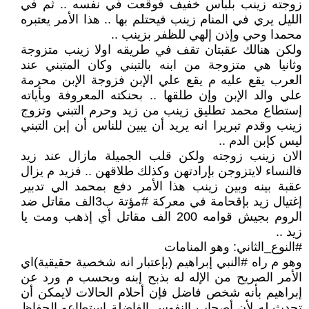
زوجته زينب بلباس خفيف فوقعت في نفسه .. ثم في
الليل يري في المنام زينب فيحتلم بها .. هذا الأمر يعتبره
محمدا وحي وإذن إلهي للظفر بزينب ..
ولكن هنالك عقبتان تقف في طريقه اولا زينب متزوجة
وثانيا هي متزوجة من ابنه بالتبني وكان المتبني عند
العرب يقع عليه م يقع علي الإبن فزوجة الإبن محرمة
علي والد الإبن وإن طلقها .. بحنكته المعروفة وبأياته
إستطاع محمد تطليق زينب من زيد وحرم التبني وتزوج
زينب وقدم تبريرا انه يريد أن يبين للناس أن إبن التبني
ليس كإبن الدم ..
الان زينب زوجته ولكن قلب الجميلة مازال عند زيد
فالنساء لايتزوجن بإرادتهن وكذلك طلاقهن .. فزيد م يزال
عقبة بينه وبين زينب هذا الأمر دفع بمحمد الي تدبير
إغتيال زيد بإقحامة في معركة #مؤتة ب3الف مقاتل ضد
الروم بجيش قوامه 200 الف مقاتل أي إذهب ومت يا
زيد ..
#النوع_الثاني: وهو المنامات
وهو م راه #النبي إبراهيم (بإعتبار انه شخصية حقيقية)اي
الأمر الصريح من الإله له بذبح إبنه وبحسب م ورد عن
إبراهيم بأنه شخص فاضل فإن أحلام الحالات لايمكن أن
تحدث له لأن أصحاب النفوس الفاضلة استطاعو الحفاظ