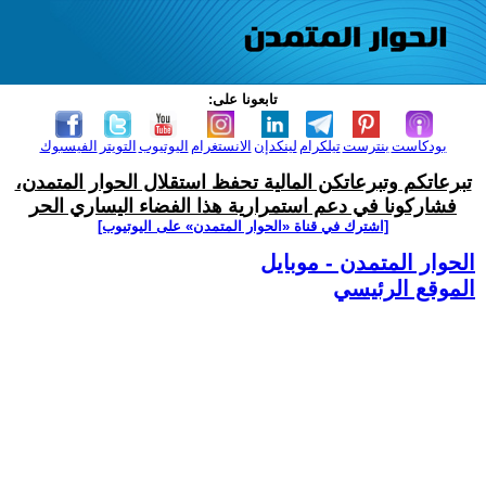
تابعونا على:
بودكاست
بنترست
تيلكرام
لينكدإن
الانستغرام
اليوتيوب
التويتر
الفيسبوك
تبرعاتكم وتبرعاتكن المالية تحفظ استقلال الحوار المتمدن،
فشاركونا في دعم استمرارية هذا الفضاء اليساري الحر
[اشترك في قناة ‫«الحوار المتمدن» على اليوتيوب]
الحوار المتمدن - موبايل
الموقع الرئيسي