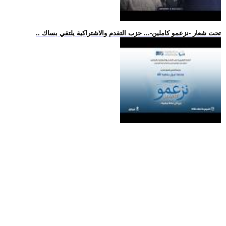
.. تحت شعار -نزعمو كاملين-... حزب التقدم والاشتراكية يلتقي بساك