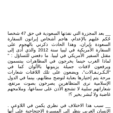
__ بعد المجزرة التي نفذتها السعودية في حق 47 شخصا
حُكم عليهم بالإعدام، هاجم أشخاص إيرانون السفارة
السعودة بإيران، وهذا الحادث ذكرني بالهجوم على
السفارة الأمريكية في ليبيا سنة 2012 والذي أدى إلى
مقتل السفير الأمريكي في ليبيا. ما دفعني للتساؤل : "
لماذا الغرب حينما يخرجون في المظاهرات يبتسمون
ويرفعون لافتات جميلة يزينونها بالألوان كما في
"الـكـرنـفـالات"، ويضعون على تلك اللافتات شعارات
مرحة يتم إختيارها بعناية لتوضح مطابهم، بينما في الدول
الإسلامية نرى المتظاهرين يصرخون بصوت مرتفع،
شعاراتهم سلبية لا تشجع الأذن على سماعها، وملامحهم
غاضبة ولا تُبشر بخير ؟!
__ سبب هذا الاختلاف في نظري يكمن في اللاوعي .
الإنسان الغربي ينظر إلى المسيرة الإحتجاجية على أنها