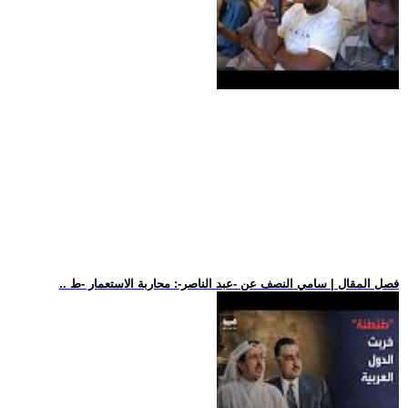
.. فصل المقال | سامي النصف عن -عبد الناصر-: محاربة الاستعمار -ط