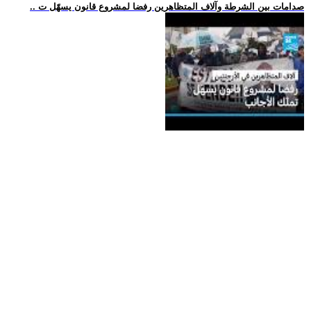
.. صدامات بين الشرطة وآلاف المتظاهرين رفضا لمشروع قانون يسهّل ت