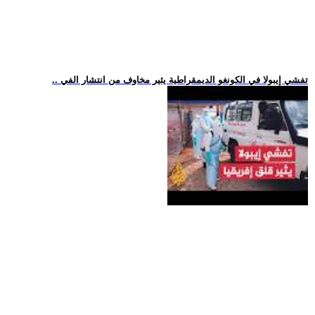
.. تفشي إيبولا في الكونغو الديمقراطية يثير مخاوف من انتشار الفي