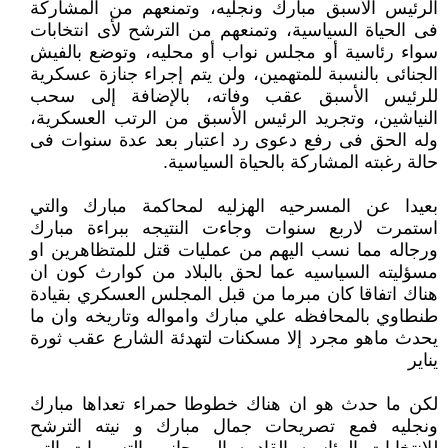
الرئيس الأسبق مبارك ونجليه، وتمنعهم من المشاركة
فى الحياة السياسية، وتمنعهم من الترشح لأى انتخابات
سواء رئاسية أو مجلس نواب أو محليه، وتوضع بالفيش
الجنائى بالنسبة للمتهمين، ولن يتم إجراء جنازة عسكرية
للرئيس الأسبق عقب وفاته، بالإضافة إلى سحب
النياشين، وتجريد الرئيس الأسبق من الرتب العسكرية،
وله الحق فى رفع دعوى رد اعتبار بعد عدة سنوات فى
حالة رغبته المشاركة بالحياة السياسية.
بعيدا عن المسرحيه الهزليه لمحاكمة مبارك والتي
استمرت لاربع سنوات وجاءت النتيجه ببراءة مبارك
ورجاله مما نسب اليهم من عمليات قتل للمتظاهرين او
مسؤليته السياسيه عما لحق بالبلاد من كوارث كون ان
هناك اتفاقا كان مبرما من قبل المجلس العسكري بقيادة
طنطاوي بالمحافظه علي مبارك وامواله وتاريخه وان ما
يحدث ماهو مجرد إلا مسكنات لتهدئة الشارع عقب ثورة
يناير
لكن ما حدث هو ان هناك خطوطا حمراء تعداها مبارك
ونجليه فمع تصريحات جمال مبارك و نيته الترشح