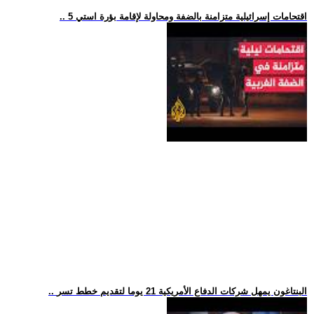
.. 5 اقتحامات إسرائيلية متزامنة بالضفة ومحاولة لإقامة بؤرة استي
.. البنتاغون يمهل شركات الدفاع الأمريكية 21 يوما لتقديم خطط تسر