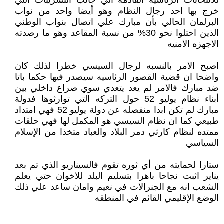
للانتخابات الرئاسيه القادمه الي جانب التسريبات التي
خرج بها احد رجال النظام وهو أيضا واحد من نواب
البرلمان الحالي بأن مبارك علي اتصال بنواب الوطني
الذين احتلوا نحو 30% من نسبة المقاعد وهو ما رصدته
الاجهزه الامنيه
اصبح الامر بالنسبه لرجال السيسي خطرا لذلك كان
واضحا ان قضية القصور الرئاسيه سيصدر فيها حكما باتا
ضد مبارك فالامر لم يعد يتعدي سوي صراع داخلي بين
أبناء نظام يوليو 52 حول التركه التي توارثوها فدولة
مبارك لم تكن ابدا منفصله عن دولة يوليو 52 فهي امتداد
طبيعي كما ان نظام السيسي هو المكمل لها فهي حلقات
ممتده لنظام كارثي دمر البلاد والعباد متخذا من الإسلام
السياسي
ستارا لحمايته من أي ثوره تقوم فالسيناريو الذي تم بعد
يناير اثبت نجاحا باهرا بتسليم البلد للاخوان حتي يعلم
الشعب انه مع الجنرالات في نعيم وامان ساعد علي ذلك
الوضع الإقليمي القائم في المنطقه