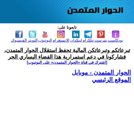
تابعونا على:
بودكاست
بنترست
تيلكرام
لينكدإن
الانستغرام
اليوتيوب
التويتر
الفيسبوك
تبرعاتكم وتبرعاتكن المالية تحفظ استقلال الحوار المتمدن،
فشاركونا في دعم استمرارية هذا الفضاء اليساري الحر
[اشترك في قناة ‫«الحوار المتمدن» على اليوتيوب]
الحوار المتمدن - موبايل
الموقع الرئيسي