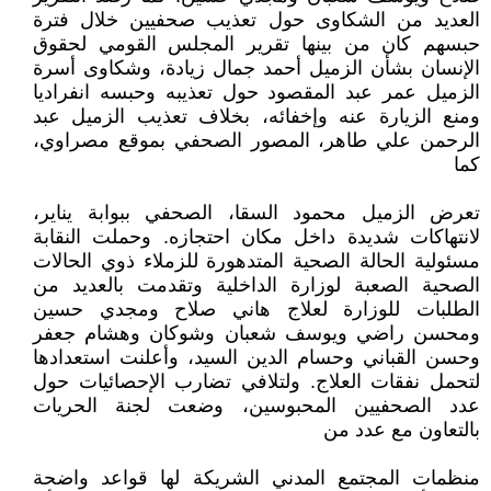
العديد من الشكاوى حول تعذيب صحفيين خلال فترة
حبسهم كان من بينها تقرير المجلس القومي لحقوق
الإنسان بشأن الزميل أحمد جمال زيادة، وشكاوى أسرة
الزميل عمر عبد المقصود حول تعذيبه وحبسه انفراديا
ومنع الزيارة عنه وإخفائه، بخلاف تعذيب الزميل عبد
الرحمن علي طاهر، المصور الصحفي بموقع مصراوي،
كما
تعرض الزميل محمود السقا، الصحفي ببوابة يناير،
لانتهاكات شديدة داخل مكان احتجازه. وحملت النقابة
مسئولية الحالة الصحية المتدهورة للزملاء ذوي الحالات
الصحية الصعبة لوزارة الداخلية وتقدمت بالعديد من
الطلبات للوزارة لعلاج هاني صلاح ومجدي حسين
ومحسن راضي ويوسف شعبان وشوكان وهشام جعفر
وحسن القباني وحسام الدين السيد، وأعلنت استعدادها
لتحمل نفقات العلاج. ولتلافي تضارب الإحصائيات حول
عدد الصحفيين المحبوسين، وضعت لجنة الحريات
بالتعاون مع عدد من
منظمات المجتمع المدني الشريكة لها قواعد واضحة