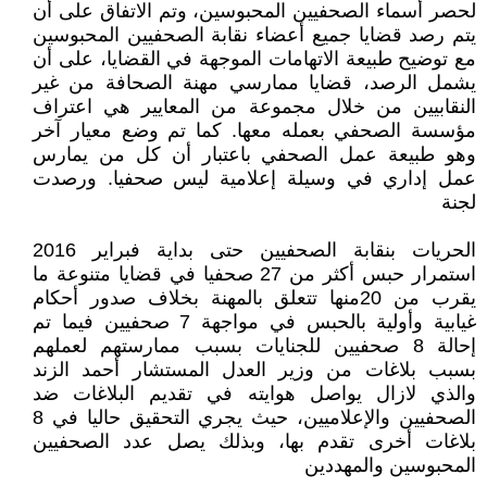
لحصر أسماء الصحفيين المحبوسين، وتم الاتفاق على أن
يتم رصد قضايا جميع أعضاء نقابة الصحفيين المحبوسين
مع توضيح طبيعة الاتهامات الموجهة في القضايا، على أن
يشمل الرصد، قضايا ممارسي مهنة الصحافة من غير
النقابيين من خلال مجموعة من المعايير هي اعتراف
مؤسسة الصحفي بعمله معها. كما تم وضع معيار آخر
وهو طبيعة عمل الصحفي باعتبار أن كل من يمارس
عمل إداري في وسيلة إعلامية ليس صحفيا. ورصدت
لجنة
الحريات بنقابة الصحفيين حتى بداية فبراير 2016
استمرار حبس أكثر من 27 صحفيا في قضايا متنوعة ما
يقرب من 20منها تتعلق بالمهنة بخلاف صدور أحكام
غيابية وأولية بالحبس في مواجهة 7 صحفيين فيما تم
إحالة 8 صحفيين للجنايات بسبب ممارستهم لعملهم
بسبب بلاغات من وزير العدل المستشار أحمد الزند
والذي لازال يواصل هوايته في تقديم البلاغات ضد
الصحفيين والإعلاميين، حيث يجري التحقيق حاليا في 8
بلاغات أخرى تقدم بها، وبذلك يصل عدد الصحفيين
المحبوسين والمهددين