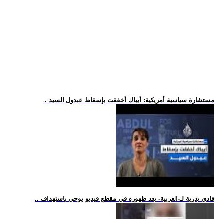
.. مستشارة سياسية أمريكية: أيباك أخفقت بإسقاط عبدول السيد
.. فادي بدرية لـ-العربية- بعد ظهوره في مقطع فيديو يوحي باستهداف