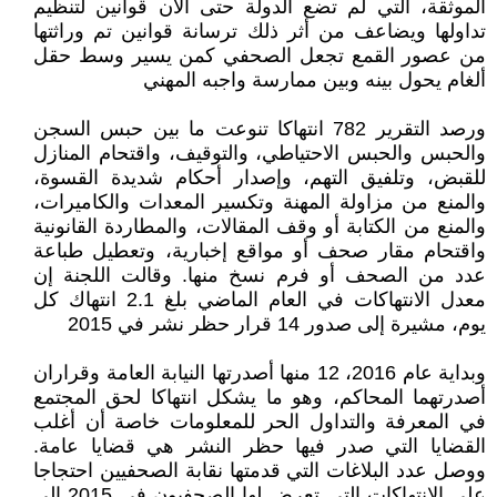
الموثقة، التي لم تضع الدولة حتى الآن قوانين لتنظيم
تداولها ويضاعف من أثر ذلك ترسانة قوانين تم وراثتها
من عصور القمع تجعل الصحفي كمن يسير وسط حقل
ألغام يحول بينه وبين ممارسة واجبه المهني
ورصد التقرير 782 انتهاكا تنوعت ما بين حبس السجن
والحبس والحبس الاحتياطي، والتوقيف، واقتحام المنازل
للقبض، وتلفيق التهم، وإصدار أحكام شديدة القسوة،
والمنع من مزاولة المهنة وتكسير المعدات والكاميرات،
والمنع من الكتابة أو وقف المقالات، والمطاردة القانونية
واقتحام مقار صحف أو مواقع إخبارية، وتعطيل طباعة
عدد من الصحف أو فرم نسخ منها. وقالت اللجنة إن
معدل الانتهاكات في العام الماضي بلغ 2.1 انتهاك كل
يوم، مشيرة إلى صدور 14 قرار حظر نشر في 2015
وبداية عام 2016، 12 منها أصدرتها النيابة العامة وقراران
أصدرتهما المحاكم، وهو ما يشكل انتهاكا لحق المجتمع
في المعرفة والتداول الحر للمعلومات خاصة أن أغلب
القضايا التي صدر فيها حظر النشر هي قضايا عامة.
ووصل عدد البلاغات التي قدمتها نقابة الصحفيين احتجاجا
على الانتهاكات التي تعرض لها الصحفيون في 2015 إلى