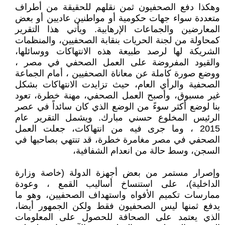
وهكذا دفع الصحفيون ثمن نقلهم للحقيقة من أطراف
متعددة سواء جهات حكومية أو مواطنين عاديين أو بعض
المعارضين والجماعات الإرهابية. ويأتي هذا التقرير
كمحاولة من لجنة الحريات بنقابة الصحفيين، والمنظمات
الشريكة لها لرصد طبيعة هذه الانتهاكات ووسائلها،
والقيود المفروضة على العمل الصحفي في مصر ،
ووضع صورة كاملة عن معاناة الصحفيين ، أمام الجماعة
الصحفية والرأي العام، حيث تزايدت الانتهاكات بشكل
غير مسبوق، وأصبح العمل الصحفي، مهنة خطرة، تعود
بنا لوضع أكثر سوءً من الوضع الذي كان سائداً في عصر
الرئيس المخلوع حسني مبارك. ويشمل التقرير عام
2015 ، وما جرى فيه من انتهاكات، جعلت العمل
الصحفي في مصر مغامرة خطرة، قد تنتهي بصاحبها في
السجن، وسط حالة من انعدام الشفافية،
وإصرار مستمر من بعض أجهزة الدولة (خاصة وزارة
الداخلية)، على استنساخ أساليب القمع ، وعودة
ممارسات تكميم الأفواه واستهداف الصحفيين، وهو ما
يدفع ثمنها ليس الصحفيون فقط ولكن الجمهور أيضا،
الذي يعتمد على الصحافة للحصول على المعلومات