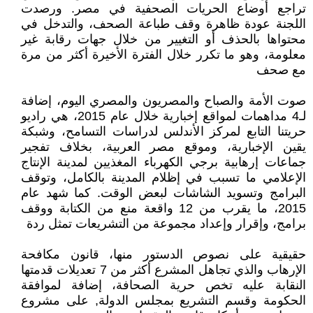
تراجع أوضاع الحريات الصحفية في مصر. ورصدت
اللجنة عودة ظاهرة وقف طباعة الصحف، والتدخل في
محتواها بالحذف أو التغيير من خلال جهات رقابة غير
معلومة، وهو ما تكرر خلال الفترة الأخيرة أكثر من مرة
مع صحف
صوت الأمة والصباح والمصريون والمصري اليوم، إضافة
لـ4 مداهمات لمواقع إخبارية خلال عام 2015، هي راديو
حريتنا التابع لمركز الأندلس لدراسات التسامح، وشبكة
يقين الإخبارية، وموقع مصر العربية، بخلاف تفجير
جماعات إرهابية برجي الكهرباء المغذيين لمدينة الإنتاج
الإعلامي ما تسبب في إظلام المدينة بالكامل، وتوقف
البرامج وتسويد الشاشات لبعض الوقت. كما شهد عام
2015، ما يقرب من 12 واقعة منع من الكتابة ووقف
برامج، وإقرار وإعداد مجموعة من التشريعات تمثل ردة
حقيقية على نصوص الدستور منها، قانون مكافحة
الإرهاب والذي تجاهل المشرع أكثر من 7 تعديلات قدمتها
النقابة عليه تخص حرية الصحافة، إضافة لموافقة
الحكومة وقسم التشريع بمجلس الدولة, على مشروع