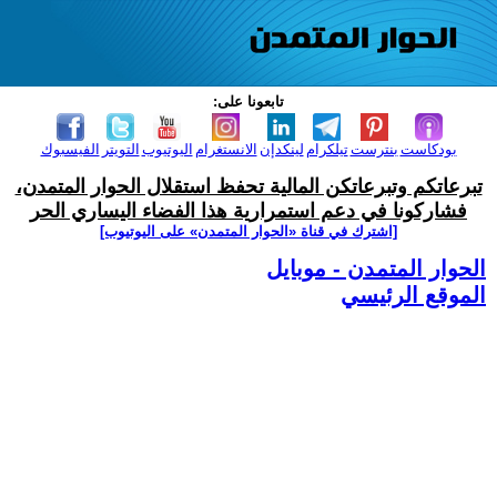
تابعونا على:
بودكاست
بنترست
تيلكرام
لينكدإن
الانستغرام
اليوتيوب
التويتر
الفيسبوك
تبرعاتكم وتبرعاتكن المالية تحفظ استقلال الحوار المتمدن،
فشاركونا في دعم استمرارية هذا الفضاء اليساري الحر
[اشترك في قناة ‫«الحوار المتمدن» على اليوتيوب]
الحوار المتمدن - موبايل
الموقع الرئيسي