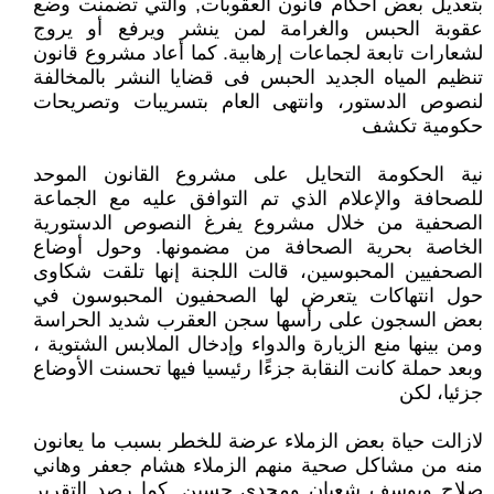
بتعديل بعض أحكام قانون العقوبات, والتي تضمنت وضع
عقوبة الحبس والغرامة لمن ينشر ويرفع أو يروج
لشعارات تابعة لجماعات إرهابية. كما أعاد مشروع قانون
تنظيم المياه الجديد الحبس فى قضايا النشر بالمخالفة
لنصوص الدستور، وانتهى العام بتسريبات وتصريحات
حكومية تكشف
نية الحكومة التحايل على مشروع القانون الموحد
للصحافة والإعلام الذي تم التوافق عليه مع الجماعة
الصحفية من خلال مشروع يفرغ النصوص الدستورية
الخاصة بحرية الصحافة من مضمونها. وحول أوضاع
الصحفيين المحبوسين، قالت اللجنة إنها تلقت شكاوى
حول انتهاكات يتعرض لها الصحفيون المحبوسون في
بعض السجون على رأسها سجن العقرب شديد الحراسة
ومن بينها منع الزيارة والدواء وإدخال الملابس الشتوية ،
وبعد حملة كانت النقابة جزءًا رئيسيا فيها تحسنت الأوضاع
جزئيا، لكن
لازالت حياة بعض الزملاء عرضة للخطر بسبب ما يعانون
منه من مشاكل صحية منهم الزملاء هشام جعفر وهاني
صلاح ويوسف شعبان ومجدي حسين. كما رصد التقرير