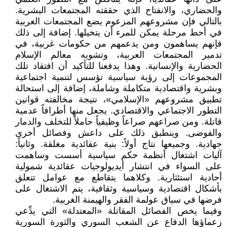
والحضاري، والانفتاح الذي حققته المجتمعات البشرية.
بالتالي فإن مشروعهم المزعوم يضع المجتمعات العربية
في أحط مرحلة يمكن للمرء أن يتخيلها. إضافة إلى ذلك
فإنهم يساهمون ومن يدعمهم من حكومات غربية، في
تدمير المجتمعات العربية، وتشويه معالم الإسلام
الحضارية والإنسانية. وهذا يدفعنا للتأكيد أن افتقاد تلك
المجموعات إلى رؤية سياسية تؤسس لتنمية اجتماعية
وبشرية واقتصادية متكاملة وشاملة، إضافة إلى استحالة
تطبيق مشروعهم «الإسلامي»، نتيجة مخالفته قوانين
التطور الاجتماعي والاقتصادي. يجعل منها أطرافاً عدمية
قاتلة. ومن صراعهم صراعاً وظيفياً حاملاً للتخلف والدمار
والفوضى. وينطبق ذلك على داعش وفصائل أخرى
جهادية. وجميعها نتاج أولاً: بنية عقائدية مغلقة. وثانياً:
آليات اشتغال أنظمة حكم سياسية أسست وساهمت
على السواء في انتشار أيديولوجيات عقائدية شمولية
أحادية استئثارية. وكلاهما يتقاطع مع عوامل تتعلق
بأشكال اقتصادية وسياسية وثقافية، يتم الاشتغال على
فرضها في سياق عولمة الفقر والهيمنة الغربية.
وفيما يخص الفصائل المقاتلة «المعتدلة» التي يدِّعي
زعماؤها الدفاع عن الشعب السوري والثورة السورية