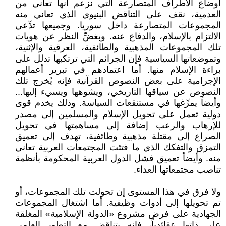
أوضاع الأطراف المتصارعة التي نزعم أنها تعاني من
العدمية، نقف على التناقض البنيوي الذي تعاني منه
المجموعات المتصارعة داخل سوريا. وجميعها تدِّعي
الالتزام بالإسلام، والدفاع عنه. وبغضِّ النظر عن هويات
تلك المجموعات المذهبية والطائفية، العرقية والإثنية،
وتموضعاتها السياسية فإن الجرائم التي ترتكبها تدلل على
براءة الإسلام منها. أما اعتمادهم في تبرير أعمالهم
الإجرامية على بعض النصوص القرآنية فإنه يُخرج تلك
النصوص عن سياقها التاريخي، ويشوهها ويسيء إليها...
وأيضاً يمرِّغها في مستنقعات السياسة. وذلك يخدم قوى
دولية تعمل على تحويل الإسلام والمسلمين إلى مصدر
للإرهاب والرعب إضافة إلى مساهمتها في تحويل
الصراع إلى مقتلة مذهبية وطائفية، تهدف إلى تعميق
التمزق والتفكك الذي ما فتئت المجتمعات العربية تعاني
منه. وأيضاً تعميق فشل الدول العربية المحكومة بأنظمة
تناصب مجتمعاتها العداء.
ولا فرق في هذا المستوى إن تحولت تلك المجموعات، أو
تم تحويلها إلى أدوات وظيفية. أما اشتغال المجموعات
الجهادية على فرض مشروع «الدولة الإسلامية» المغلقة
على ذاتها عقائدياً، فإنه يتناقض مع التطور العلمي