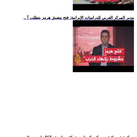
.. مدير المركز العربي للدراسات الإيرانية: فتح مضيق هرمز يتطلب أ