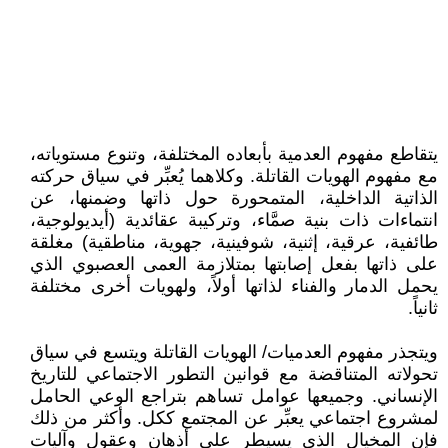
يتقاطع مفهوم العدمية بأبعاده المختلفة، وتنوع مستوياته،
مع مفهوم الهويات القاتلة. وكلاهما يُعبِّر في سياق حركته
الذاتية الداخلية، المتمحورة حول ذاتها وضمنها، عن
انتماءات ذات بنية صمَّاء، وتركيبة عقائدية (أيديولوجية،
طائفية، عرقية، إثنية، شوفينية، جهوية، مناطقية) مغلقة
على ذاتها بفعل إصابتها بمتلازمة العمى العصبوي الذي
يحمل الدمار والفناء لذاتها أولاً، ولهويات أخرى مختلفة
ثانياً.
ويتجذر مفهوم العدميات/ الهويات القاتلة ويتسع في سياق
تحولاته المتناقضة مع قوانين التطور الاجتماعي للتاريخ
الإنساني. وجميعها عوامل تساهم بتراجع الوعي الحامل
لمشروع اجتماعي يعبِّر عن المجتمع ككل. وأكثر من ذلك
فإن المخيال الذي يسيطر على أذهان وعقول وآليات