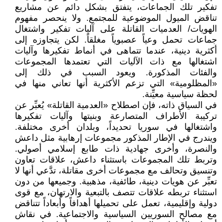
تفكير تلك الجماعات، يتفتق بشكل دائم عن مشاريع
تناقض الميول الموضوعية للمجتمع. ولا ينحصر مفهوم
الهويات/ العدميات القاتلة على آليات تفكير واشتغال
جماعات تحمل وعياً عصبوياً مغلقاً. لكن يتجاوزه إلى
أكثرية دينية، عندما تتماهى في أنماط تفكيرها وآليات
اشتغالها مع ذات الآليات التي تعتمدها المجموعات
والفئات المذكورة. ويعود السبب في ذلك إلى
«المظلومية» التي تزعم الأكثرية أنها تعاني منها في
لحظة سياسية معيِّنة.
في السياق ذاته، فإن اصطلاح «العدمية القاتلة» يُعبِّر عن
تركيبة الأطراف المتصارعة وبنيتها وآليات تفكيرها
واشتغالها في سوريا تحديداً، وبلدان أخرى مختلفة.
ويندرج في الإطار المذكور مجموعات إرهابية مثل داعش
والنصرة، وأخرى جهادية ذات طابع إسلامي أصولي.
وتربط تلك المجموعات باستثناء داعش، علاقات تعاون
وتنسيق وتحالف مع مجموعات أخرى مقاتلة، تدَّعي أنها لا
تعبِّر عن هويات دينية، طائفية، مذهبية. وجميعها من دون
استثناء تربطه علاقات تتصف بالتبعية والارتهان، مع قوى
دولية وإقليمية، تعمل على تحميلها أهدافاً وأبعاداً تتناقض
مع مصالح السوريين السياسية والاجتماعية. في نقاش