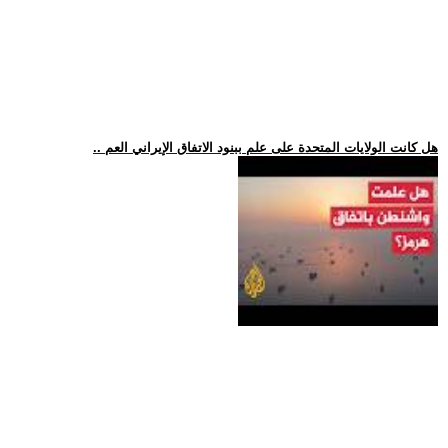
.. هل كانت الولايات المتحدة على علم ببنود الاتفاق الإيراني العم