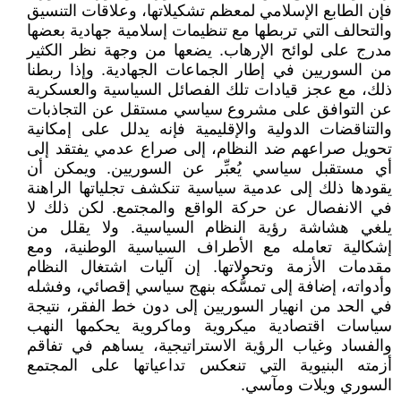
فإن الطابع الإسلامي لمعظم تشكيلاتها، وعلاقات التنسيق
والتحالف التي تربطها مع تنظيمات إسلامية جهادية بعضها
مدرج على لوائح الإرهاب. يضعها من وجهة نظر الكثير
من السوريين في إطار الجماعات الجهادية. وإذا ربطنا
ذلك، مع عجز قيادات تلك الفصائل السياسية والعسكرية
عن التوافق على مشروع سياسي مستقل عن التجاذبات
والتناقضات الدولية والإقليمية فإنه يدلل على إمكانية
تحويل صراعهم ضد النظام، إلى صراع عدمي يفتقد إلى
أي مستقبل سياسي يُعبِّر عن السوريين. ويمكن أن
يقودها ذلك إلى عدمية سياسية تنكشف تجلياتها الراهنة
في الانفصال عن حركة الواقع والمجتمع. لكن ذلك لا
يلغي هشاشة رؤية النظام السياسية. ولا يقلل من
إشكالية تعامله مع الأطراف السياسية الوطنية، ومع
مقدمات الأزمة وتحولاتها. إن آليات اشتغال النظام
وأدواته، إضافة إلى تمسُّكه بنهج سياسي إقصائي، وفشله
في الحد من انهيار السوريين إلى دون خط الفقر، نتيجة
سياسات اقتصادية ميكروية وماكروية يحكمها النهب
والفساد وغياب الرؤية الاستراتيجية، يساهم في تفاقم
أزمته البنيوية التي تنعكس تداعياتها على المجتمع
السوري ويلات ومآسي.