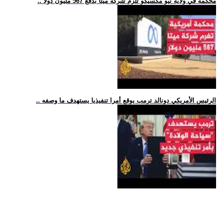
.. محكمة في ولاية نيو مكسيكو تلزم شركة ميتا بدفع 567 مليون دولا
.. الرئيس الأمريكي دونالد ترمب يوقع أمرا تنفيذيا يستهدف ما وصفه