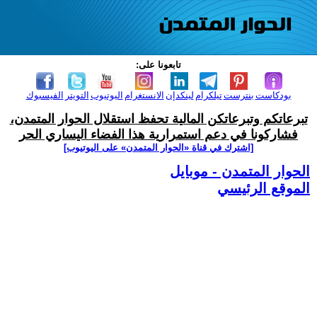
تابعونا على:
بودكاست
بنترست
تيلكرام
لينكدإن
الانستغرام
اليوتيوب
التويتر
الفيسبوك
تبرعاتكم وتبرعاتكن المالية تحفظ استقلال الحوار المتمدن،
فشاركونا في دعم استمرارية هذا الفضاء اليساري الحر
[اشترك في قناة ‫«الحوار المتمدن» على اليوتيوب]
الحوار المتمدن - موبايل
الموقع الرئيسي