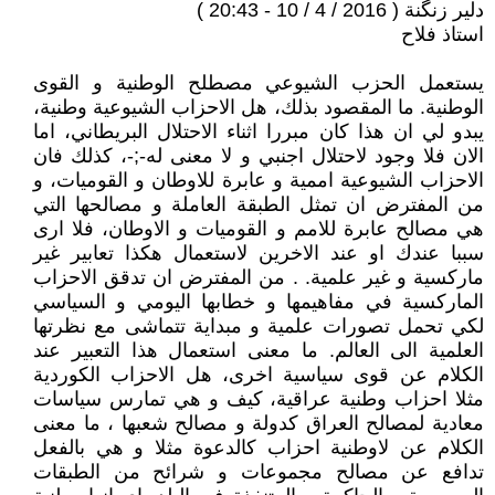
دلير زنگنة ( 2016 / 4 / 10 - 20:43 )
استاذ فلاح
يستعمل الحزب الشيوعي مصطلح الوطنية و القوى
الوطنية. ما المقصود بذلك، هل الاحزاب الشيوعية وطنية،
يبدو لي ان هذا كان مبررا اثناء الاحتلال البريطاني، اما
الان فلا وجود لاحتلال اجنبي و لا معنى لە-;-، كذلك فان
الاحزاب الشيوعية اممية و عابرة للاوطان و القوميات، و
من المفترض ان تمثل الطبقة العاملة و مصالحها التي
هي مصالح عابرة للامم و القوميات و الاوطان، فلا ارى
سببا عندك او عند الاخرين لاستعمال هكذا تعابير غير
ماركسية و غير علمية. . من المفترض ان تدقق الاحزاب
الماركسية في مفاهيمها و خطابها اليومي و السياسي
لكي تحمل تصورات علمية و مبداية تتماشى مع نظرتها
العلمية الى العالم. ما معنى استعمال هذا التعبير عند
الكلام عن قوى سياسية اخرى، هل الاحزاب الكوردية
مثلا احزاب وطنية عراقية، كيف و هي تمارس سياسات
معادية لمصالح العراق كدولة و مصالح شعبها ، ما معنى
الكلام عن لاوطنية احزاب كالدعوة مثلا و هي بالفعل
تدافع عن مصالح مجموعات و شرائح من الطبقات