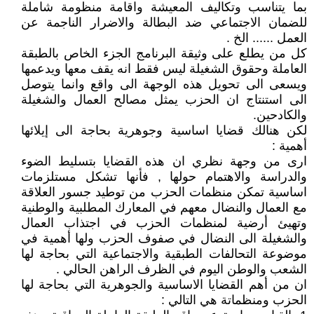
بما يتناسب وتكاليف المعيشة واقامة منظومة شاملة
للضمان الاجتماعي ضد البطالة والاضرار الناجمة عن
العمل ...... الخ .
كل من يطلع على وثيقة البرنامج الجزء الخاص بالطبقة
العاملة وحقوق الشغيلة ليس فقط انه يقف معها ويدعمها
ويسعى الى تحويل هذه الوجهة الى واقع وانما يتوصل
الى استنتاج ان الحزب يمثل مصالح العمال والشغيلة
والكادحين.
لكن هنالك قضايا اساسية وجوهرية بحاجة الى إيلائها
أهمية :
ارى من وجهة نظري ان هذه القضايا بتسليط الضوء
والدراسة والاهتمام حولها , فأنها تشكل مستلزمات
اساسية تمكن منظمات الحزب من توطيد جسور العلاقة
مع العمال والنضال معهم في المعارك المطلبية والوطنية
وتهيئ أرضية لمنظمات الحزب في اجتذاب العمال
والشغيلة الى النضال في صفوف الحزب ولها أهمية في
موضوعة التحالفات الطبقية والاجتماعية التي بحاجة لها
الشعب والوطن اليوم في الظرف الراهن الحالي .
ان من أهم القضايا الاساسية والجوهرية التي بحاجة لها
الحزب ومنظماتة هي التالي :