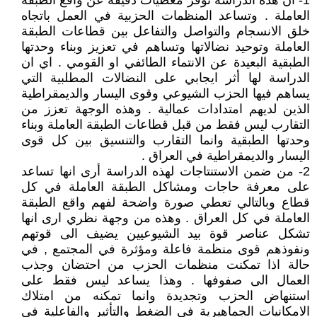
1- ان هذه الدراسة توفر معطيات دقيقة عن واقع الطبقة
العاملة . وتساعد المنظمات الحزبية في العمل باتجاه
خلق الانسجام والتواصل والتفاعل بين قطاعات الطبقة
العاملة وتوحيد نضالاتها وتساهم في تعزيز وبناء وحدتها
الطبقية البعيدة عن الانتماء الطائفي او القومي . اي ان
الدراسة لها أثر ايجابي على النضالات المطلبية التي
يساهم فيها الحزب الشيوعي وقوى اليسار والديمقراطية
الذين لديهم امتدادات عمالية . وهذه الوجهة تعزز من
التقارب ليس فقط من قبل قطاعات الطبقة العاملة وبناء
وحدتها الطبقية وانما التقارب والتنسيق بين كل قوى
اليسار والديمقراطية في العراق .
2- من ضمن الاستنتاجات لهذه الدراسة أرى انها تساعد
على معرفة حاجات ومشاكل الطبقة العاملة في كل
قطاع وبالتالي تعطي صورة واضحة لفهم واقع الطبقة
العاملة في كل العراق . وهذه من وجهة نظري ارى انها
تشكل عناصر قوة بيد الشيوعيين يضيف الى قوتهم
ونفوذهم قوى منظمة فاعلة ومؤثرة في المجتمع , في
حالة اذا تمكنت منظمات الحزب من احتضان وجذب
العمال الى صفوفها . وهذا يساعد ليس فقط على
استنهاض الحزب وتجديدة وانما تمكنه من امتلاك
الامكانيات الجماهيرية في الضغط والتأثير والفاعلية في