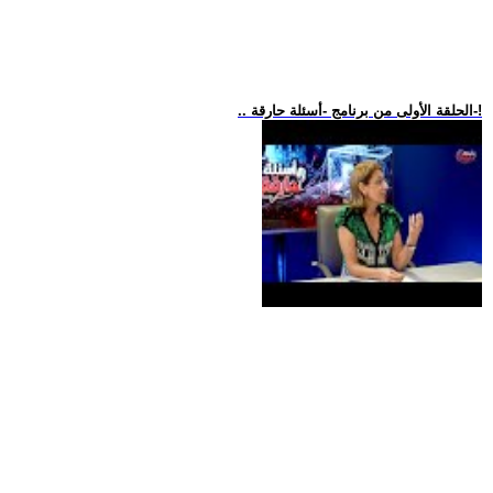
.. الحلقة الأولى من برنامج -أسئلة حارقة-!