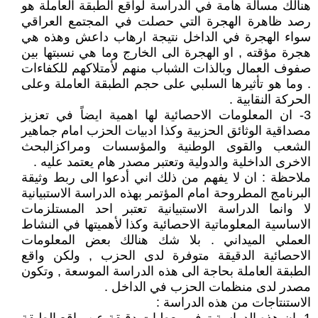
هنالك مسألة هامة في الدراسة لواقع الطبقة العاملة هو
رصد ظاهرة الهجرة التي حصلت في المجتمع العراقي
سواء الهجرة في الداخل نتيجة ارهاب داعش وهذه هي
هجرة مؤقته , او الهجرة الى الخارج وما هي نسبتها بين
صفوف العمال وبالذات الشباب منهم لأمتلاكهم للكفاءات
. وما هو تأثيرها السلبي على حجم الطبقة العاملة وعلى
الحركة النقابية .
3- ان المعلومات الاحصائية لها اهمية ايضاً في تعزيز
مصداقية الوثائق الحزبية وكذا ادبيات الحزب امام جماهير
الشعب والقوى الوطنية والمؤسسات ومراكزالبحث
الاخرى الداخلية والدولية وتعتبر مصدر هام يعتمد عليه .
ملاحظة : ان لا يفهم من ذلك اني أدعوا الى ربط وثيقة
البرنامج المطروحة امام المؤتمر بهذه الدراسة الاستبيانية
لا وانما الدراسة الاستبيانية تعتبر احد المستلزمات
الاساسية المعلوماتية الاحصائية وكذا لأهميتها في النشاط
العملي الميداني . بلا شك هنالك بعض المعلومات
الاحصائية الدقيقة متوفرة لدى الحزب , ولكن واقع
الطبقة العاملة بحاجة الى هذه الدراسة الموسعة , وتكون
مصدر لدى منظمات الحزب في الداخل .
الاستنتاجات من هذه الدراسة :