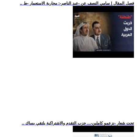
.. فصل المقال | سامي النصف عن -عبد الناصر-: محاربة الاستعمار -ط
.. تحت شعار -نزعمو كاملين-... حزب التقدم والاشتراكية يلتقي بساك