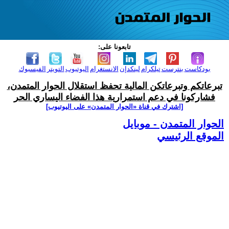
تابعونا على:
بودكاست
بنترست
تيلكرام
لينكدإن
الانستغرام
اليوتيوب
التويتر
الفيسبوك
تبرعاتكم وتبرعاتكن المالية تحفظ استقلال الحوار المتمدن،
فشاركونا في دعم استمرارية هذا الفضاء اليساري الحر
[اشترك في قناة ‫«الحوار المتمدن» على اليوتيوب]
الحوار المتمدن - موبايل
الموقع الرئيسي