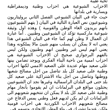
تحية طيبة
الاحزاب الشيوعية هي احزاب وطنية وديمقراطية
ويسارية في بلدانها
حيث جاء في البيان الشيوعي الفصل الثاني بروليتاريون
وشيوعيون نص العبارة التالية في البيان ( يتهم الشيوعيون
بانهم يريدون الغاء الوطن والقومية ) وهذه اول وثيقة
شيوعية ماركسية تؤكد ان الشيوعيين وطنيين . أما عبارة
ان العمال لا وطن لهم كما جاء في البيان الشيوعي هذا
يعني انه لا يمكن ان يسلب منهم شيئ مالا يملكونه وهذا
يعني انهم ليس غير وطنيين انهم وطنيون ولكن ليس
بالفهم البرجوازي صحيح ان الاحزاب الشيوعية هي
احزاب اممية من ناحية البناء الفكري ويوجد تضامن بينها
على صعيد مهام عديدة على الصعيد الاممي لكنها احزاب
وطنية على صعيد كل بلد تناضل من اجل مصالح شعبها
ووطنها وتناضل من اجل بناء الاشتراكية على صعيد كل
بلد حتى في البلدان الراسمالية وغيرها نجد ان الشيوعيين
يحتلون مواقع في البرلمانات ان لم يقوموا بأنجاز مهام
وطنية على صعيد كل بلد لا يمكن ان تنتخبهم شعوبهم الى
البرلمانات ان لم يكن لديهم فعل وطني يمس الدفاع عن
مصالح شعوبهم الاحزاب الكوردية هي احزاب قومية
ولكن عندما تشترك في بناء الوطن الاتحادي وتسهم في