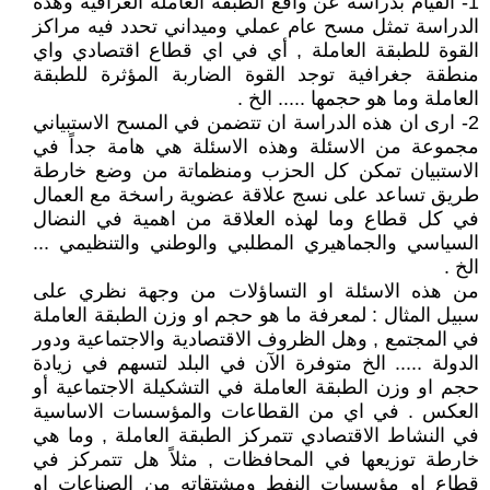
1- القيام بدراسة عن واقع الطبقة العاملة العراقية وهذه
الدراسة تمثل مسح عام عملي وميداني تحدد فيه مراكز
القوة للطبقة العاملة , أي في اي قطاع اقتصادي واي
منطقة جغرافية توجد القوة الضاربة المؤثرة للطبقة
العاملة وما هو حجمها ..... الخ .
2- ارى ان هذه الدراسة ان تتضمن في المسح الاستبياني
مجموعة من الاسئلة وهذه الاسئلة هي هامة جداً في
الاستبيان تمكن كل الحزب ومنظماتة من وضع خارطة
طريق تساعد على نسج علاقة عضوية راسخة مع العمال
في كل قطاع وما لهذه العلاقة من اهمية في النضال
السياسي والجماهيري المطلبي والوطني والتنظيمي ...
الخ .
من هذه الاسئلة او التساؤلات من وجهة نظري على
سبيل المثال : لمعرفة ما هو حجم او وزن الطبقة العاملة
في المجتمع , وهل الظروف الاقتصادية والاجتماعية ودور
الدولة ..... الخ متوفرة الآن في البلد لتسهم في زيادة
حجم او وزن الطبقة العاملة في التشكيلة الاجتماعية أو
العكس . في اي من القطاعات والمؤسسات الاساسية
في النشاط الاقتصادي تتمركز الطبقة العاملة , وما هي
خارطة توزيعها في المحافظات , مثلاً هل تتمركز في
قطاع او مؤسسات النفط ومشتقاته من الصناعات او