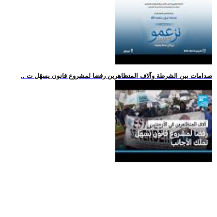
.. صدامات بين الشرطة وآلاف المتظاهرين رفضا لمشروع قانون يسهّل ت