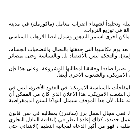
وم الأول من آيار من كل عام، عيداً للشغيلة وتخليداً لشهداء اضراب معامل (ماكورمك) في مدينة
 اماكن اخرى استمر التدهور وشمل ايضا الارهاب السياسي
ً بعد يوم مكاسبها التي حققتها بالنضال والتضحيات الجسام،
مة)، والتحكم ليس بالأقتصاد بل وبالسياسة وحتى بمصائر
بر نصيرا صادقا وحقيقيا لمطالبها المشروعة، وعلى هذا فإن
ب الامريكي، والشعوب الاخرى أيضاً.
مفاجأت بالسياسية الامريكية في العقود الأخيرة، ليس في
كل الشعب الامريكي. هذا الاعلان الذي كان من الممكن أن
ه علنا، لأن هذا الموقف سيمثل انتهاكا لسنن الديمقراطية
صا. ففي مجال العمل برز (ساندرز) بمطالبه في سن قانون
توفير فرص عمل جديدة، كذلك إعادة النظر في (اتفاقية التبادل التجاري
 ، فهو من أكبر الدعاة لمجانية التعليم (الابتدائي حتى