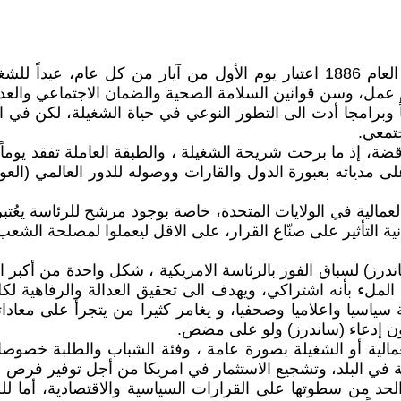
مئة وثلاثون عاماً انقضت منذ أن أقرّت (الاممية الثانية) في العام 1886 اعتبار ي
اً وبرامجا أدت الى التطور النوعي في حياة الشغيلة، لكن في
تمعي.
ناقضة، إذ ما برحت شريحة الشغيلة ، والطبقة العاملة تفقد يوما
دياته بعبورة الدول والقارات ووصوله للدور العالمي (العول
والعمالية في الولايات المتحدة، خاصة بوجود مرشح للرئاسة يعُت
نية التأثير على صنّاع القرار، على الاقل ليعملوا لمصلحة الشع
ز) لسباق الفوز بالرئاسة الامريكية ، شكل واحدة من أكبر ال
 الملء بأنه اشتراكي، ويهدف الى تحقيق العدالة والرفاهية ل
سياسيا واعلاميا وصحفيا، و يغامر كثيرا من يتجرأ على معادات
لون إدعاء (ساندرز) ولو على مضض.
لعمالية أو الشغيلة بصورة عامة ، وفئة الشباب والطلبة خصو
 وإبقاء المصانع الامريكية في البلد، وتشجيع الاستثمار في امريكا من أجل 
 من سطوتها على القرارات السياسية والاقتصادية، أما للطلبة