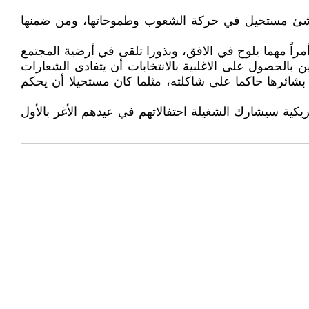
ن لاشئ مستحيل في حركة الشعوب وطموحاتها، ومن ضمنها
راً مهما يلوح في الافق، وبذورا تلقى في أرضية المجتمع
 بالحصول على الاغلبية بالانتخابات أن يتفادى الشعارات
شائرها حاكما على شاكلته، مثلما كان مستحيلا أن يحكم
ن يتخيل بعد مرور 130 عاماً ، بأن مرشح للرئاسة الأمريكية سيشارك الشغيلة احتفالاتهم في عيدهم الأغر بالأول