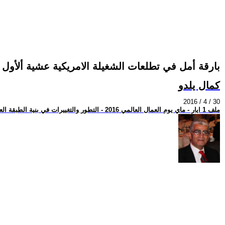
بارقة أمل في تطلعات الشغيلة الامريكية عشية ألأول م
كمال يلدو
2016 / 4 / 30
ملف 1 ايار - ماي يوم العمال العالمي 2016 - التطور والتغييرات في بنية الطبقة العاملة وأساليب النضال في ظل النظام الرأسمالي والعولمة