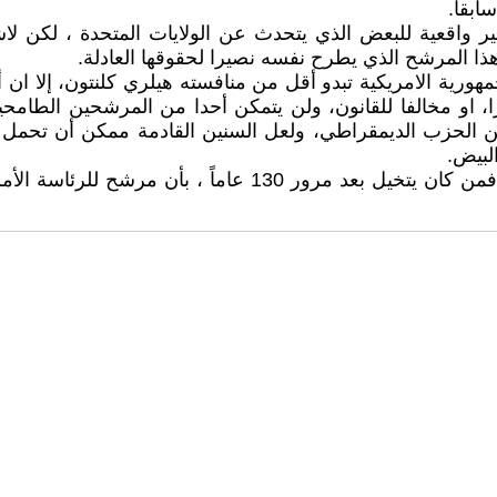
بقاً.
 غير واقعية للبعض الذي يتحدث عن الولايات المتحدة ، لك
 هذا المرشح الذي يطرح نفسه نصيرا لحقوقها العادلة.
رية الامريكية تبدو أقل من منافسته هيلري كلنتون، إلا ان أم
، او مخالفا للقانون، ولن يتمكن أحدا من المرشحين الطامحين
ن الحزب الديمقراطي، ولعل السنين القادمة ممكن أن تحمل ب
البيض.
لاشئ مستحيل في السياسة ولا في كفاح الشعوب ونضالها. فمن كا