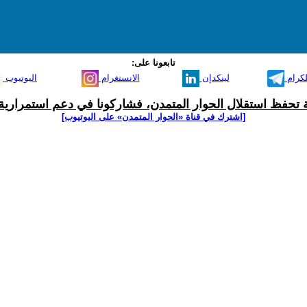
تابعونا على:
لكرام
لينكدإن
الانستغرام
اليوتيوب
ية تحفظ استقلال الحوار المتمدن، فشاركونا في دعم استمرارية 
[اشترك في قناة ‫«الحوار المتمدن» على اليوتيوب]