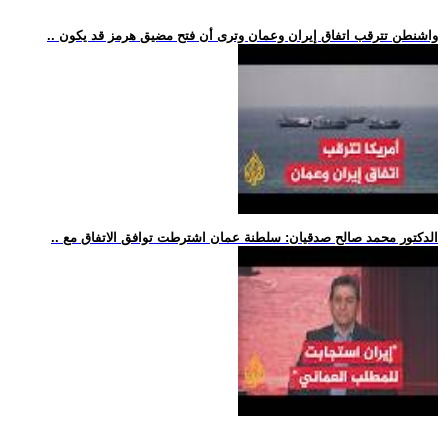
.. واشنطن تترقب اتفاق إيران وعمان وترى أن فتح مضيق هرمز قد يكون
.. الدكتور محمد صالح صدقيان: سلطنة عمان اشترطت توافق الاتفاق مع