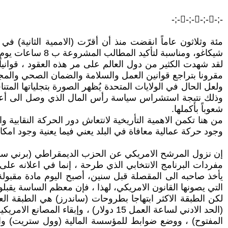
-;--;--;--;-
شيكاغو، ومناسبة لتأكيد المطالب المشروعة ب 8 ساعات يوم عمل، وسن قوانين السلامة الصحية والضمان الاجتماعي والعدالة في توزيع الثروات.
لقد شهدت الكثير من دول العالم على مر هذه العقود ، قواني
مقرونا بتراجع قوانين العمل والسلامة والضمان الصحي والمج
ولعل الحال في الولايات المتحدة يُظهر الصورة بتجلياتها المت
وذلك نتيجة استشراس سياسة رأس المال الذي وصل الى أعلى م
شعوباً بأكملها.
من هنا تكمن الاهمية التأريخية لانتعاش دور الحركة النقابية 
وجود حركة عمالية معافاة في البلد يعني فيما يعنية وجود امكا
إن نزول المرشح الامريكي عن الحزب الديمقراطي (برني ساندر
مفردات البرنامج الانتخابي الذي طرحة ، إنما في اعلانه على
يأخذ صاحبه الى المقصلة قبل سنين، أصبح اليوم مادة مقبولة 
التي يصونها القانون الامريكي، لهذا ، فإن معظم الساسة يقب
لكن الطبقة الاكثر ابتهاجا بطروحات (ساندرز) هي الطبقة ا
(الحد الادني لساعة العمل 15 دولار) ،
المفتوح) ، ووضع ضوابط للمؤسسة المالية (وول ستريت) والحد