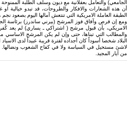
الجامعي) والتعامل بعقلانية مع ديون وسلف الطلبة الممنوحة سا
أن هذه الشعارات والافكار والطروحات، قد تبدو خيالية او
الطبقة العاملة الامريكية التي تنتعش آمالها اليوم بصعود نجم
ومع إن فرص وآفاق فوز المرشح (بيرني ساندرز) برئاسة الجمهو
الامريكي، بأن قبول مرشح ( اشتراكي ـ يساري) لم يعد كُفرا
والمطالب التي تبناها، حتى وإن لم يكن المرشح الاساسي م
البلاد شخصا أسوداً كان أجداده لفترة قريبة عبيداً لدى الاسياد 
من آيار المجيد.