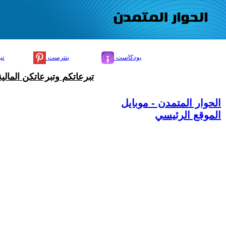
بودكاست
بنترست
تي
تبرعاتكم وتبرعاتكن المال
الحوار المتمدن - موبايل
الموقع الرئيسي