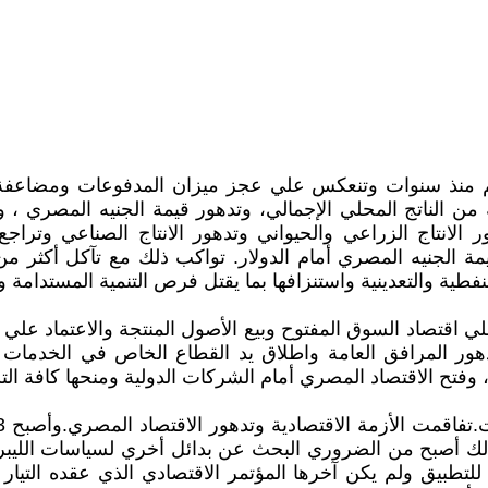
م منذ سنوات وتنعكس علي عجز ميزان المدفوعات ومضاعفة قي
 من الناتج المحلي الإجمالي، وتدهور قيمة الجنيه المصري ، وت
ر الانتاج الزراعي والحيواني وتدهور الانتاج الصناعي وترا
نفطية والتعدينية واستنزافها بما يقتل فرص التنمية المستدامة 
 اقتصاد السوق المفتوح وبيع الأصول المنتجة والاعتماد علي
هور المرافق العامة واطلاق يد القطاع الخاص في الخدمات ا
ح الاقتصاد المصري أمام الشركات الدولية ومنحها كافة التس
فقر الوطني.لذلك أصبح من الضروري البحث عن بدائل أخري لسياسات ا