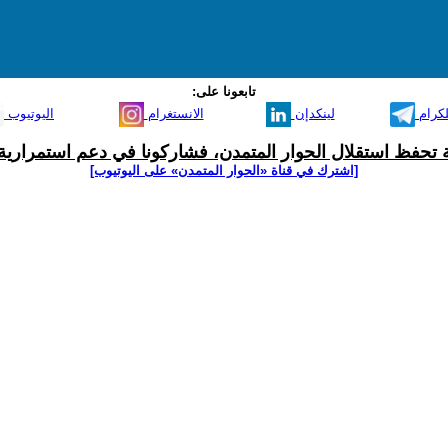
تابعونا على:
لكرام
لينكدإن
الانستغرام
اليوتيوب
ية تحفظ استقلال الحوار المتمدن، فشاركونا في دعم استمرارية 
[اشترك في قناة ‫«الحوار المتمدن» على اليوتيوب]