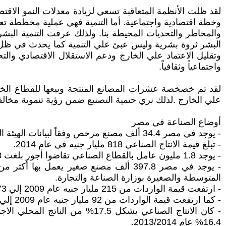
لقد ظلت الأنظمة المتعاقبة تسعي لزيادة معدلات النمو الاقت
وخطة اقتصادية واجتماعية. أما التنمية فهي عملية مخططة تعت
والمخاطر والتحديات المحيطة بنا. ولذلك عرفت التنمية البشر
البشر ثروة بشرية وليس عبئ علي التنمية كما يحدث في ظل ال
وتقليل الاعتماد علي الخارج ودعم الاستقلال الاقتصادي والت
واجتماعياً وثقافياً.
لقد تم خصخصة عشرات المصانع المنتجة وبيعها للقطاع الخاص 
علي الخارج .لذلك نري حتمية التصنيع ضمن رؤية تنموية مخالفة 
أوضاع الصناعة في مصر
- يوجد في مصر 34.4 ألف مصنع مرخص وفقاً لبيانات الهيئة المصرية للتنمية الصناعية تتجاوز تكاليفها الاستثمارية 615 مليار جنيه.
- تبلغ قيمة الانتاج الصناعي 818 مليار جنيه في عام 2014.
- يوجد 1.8 مليون عامل بالقطاع الصناعي تقاضوا أجور بلغت 22.3 مليار جنيه.
المتوسطة والصغيرة بوزارة الصناعة والتجارة.
- ارتفعت قيمة الواردات من 215 مليار جنيه عام 2009 إلي 373 مليار جنيه عام 2012 تعادل 61.4 مليار دولار.
- كما ارتفعت قيمة الواردات من 92 مليار جنيه عام 2009 إلي 129 مليار جنيه عام 2012 تعادل 21 مليار دولار.
16.4% عام 2013/2014.