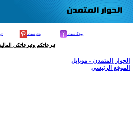
بودكاست
بنترست
تي
تبرعاتكم وتبرعاتكن المال
الحوار المتمدن - موبايل
الموقع الرئيسي