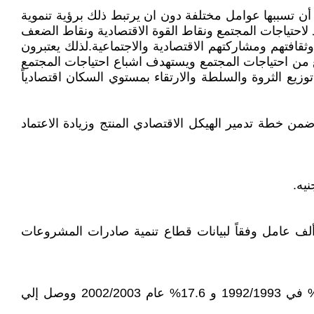
 أن تسببها عوامل مختلفة دون ان يرتبط ذلك برؤية تنموية
لاحتياجات المجتمع ونقاط القوة الاقتصادية ونقاط الضعف
ثقافتهم ومشاركتهم الاقتصادية والاجتماعية.لذلك يعتبرون
 من احتياجات المجتمع ويستهدف اشباع احتياجات المجتمع
وزيع الثروة والسلطة والارتقاء بمستوي السكان اقتصادياً
ن خطة تدمير الهيكل الاقتصادي المنتج وزيادة الاعتماد
جد في مصر 397.8 ألف مصنع صغير يعمل بها أكثر من 852 ألف عامل و 67.7 ألف مصنع متوسط يعمل بها 557 ألف عامل وفقاً لبيانات قطاع تنمية صادرات المشروعات
- كان الانتاج الصناعي يشكل 17.5% من الناتج المحلي الاجمالي عام 1975 انخفض الي 13% عام 1982/1983 ثم 16.7% في 1992/1993 و 17.6% عام 2002/2003 ووصل إلي