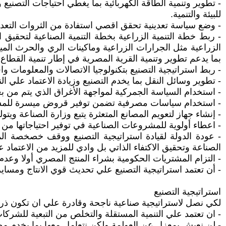
- تطوير وتنمية الطاقة الكهربائية بما يغطي احتياجات التصنيع
للبيئة والتنمية.
- وضع سياسة تعدينية تحقق اقصي استفادة من الثروات التعدين
- ربط خطة التنمية الزراعية بخطة التنمية الصناعية لتحقيق 
الزراعية مثل الجرارات الزراعية وماكينات الري والحرث الميك
بما يدعم تطوير وتنمية القرية المصرية في إطار تنمية القطاع ا
- ربط استراتيجية التصنيع بتكنولوجيا الاتصالات والمعلومات وا
- تطوير وسائل النقل بما يخدم التصنيع وزيادة الاعتماد علي 
- استخدام السياسة الجمركية لمواجهة الأغراق الذي يتم من بع
- استخدام سياسات مصرفية تضمن توفير قروض ميسرة للمشرو
- إنشاء جهاز لتعويم المصانع المتعثرة يتبع وزارة الصناعة ويتول
- اعطاء أولوية للمشروعات الصناعية في توفير احتياجاتها من ا
الصناعة وتحقيق الاكتفاء الذاتي بل وادي للمزيد من الاعتماد
- التزام المشتريات الحكومية بشراء المنتج المصري أولا وعدم ا
- أن تعتمد استراتيجية التصنيع علي تحديث قوي الانتاج ومسايرة
استراتيجية التصنيع
لكي نصل لاستراتيجية صناعية ناجحة وقادرة علي ان تكون ذراع 
- ان تعتمد علي التنمية المستقلة والتخلص من التبعية للشركا
- لن نعيش بمعزل عن العولمة ولكن نتعامل معها بما يخدم مصالح