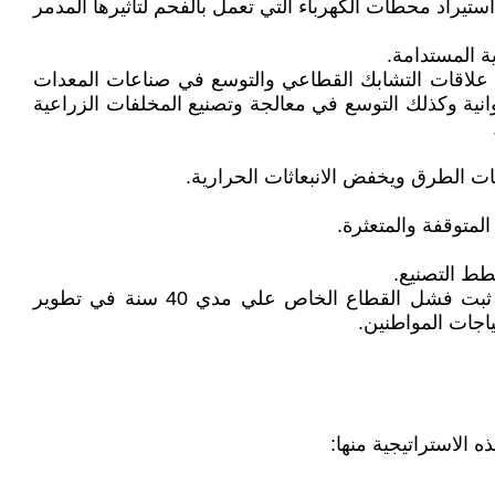
ستيراد محطات الكهرباء التي تعمل بالفحم لتأثيرها المدمر
ة المستدامة.
دعم علاقات التشابك القطاعي والتوسع في صناعات المعدات
وانية وكذلك التوسع في معالجة وتصنيع المخلفات الزراعية
كات الطرق ويخفض الانبعاثات الحرارية.
توقفة والمتعثرة.
خطط التصنيع.
- عودة الدولة لقيادة استراتيجية التصنيع ووقف خصخصة المصانع القائمة وضخ الاستثمارات اللازمة لإعادة تشغيلها. فقد ثبت فشل القطاع الخاص علي مدي 40 سنة في تطوير
ياجات المواطنين.
 الاستراتيجية منها: