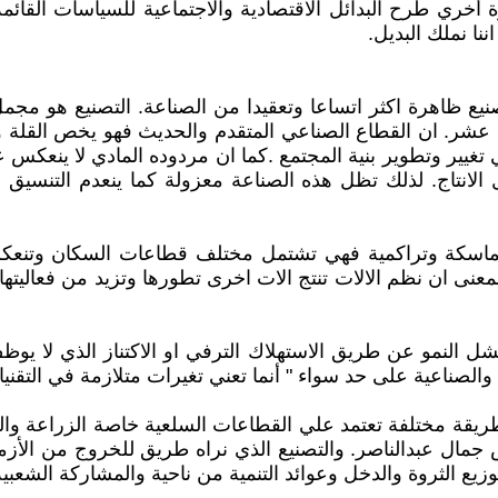
ري طرح البدائل الاقتصادية والاجتماعية للسياسات القائمة.
ننا نملك البديل.
صنيع ظاهرة اكثر اتساعا وتعقيدا من الصناعة. التصنيع هو مجم
ع عشر. ان القطاع الصناعي المتقدم والحديث فهو يخص القلة و
في تغيير وتطوير بنية المجتمع .كما ان مردوده المادي لا ينعكس
 الانتاج. لذلك تظل هذه الصناعة معزولة كما ينعدم التنسيق 
 متماسكة وتراكمية فهي تشتمل مختلف قطاعات السكان وتنعكس
نى ان نظم الالات تنتج الات اخرى تطورها وتزيد من فعاليتها .
ل النمو عن طريق الاستهلاك الترفي او الاكتناز الذي لا يو
ية والصناعية على حد سواء " أنما تعني تغيرات متلازمة في التقني
ا بطريقة مختلفة تعتمد علي القطاعات السلعية خاصة الزراعة 
مال عبدالناصر. والتصنيع الذي نراه طريق للخروج من الأزمة
زيع الثروة والدخل وعوائد التنمية من ناحية والمشاركة الشعبية و