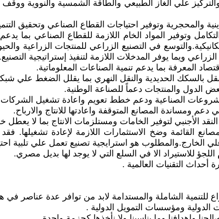
 والتركيز علي الغاز الطبيعي والطاقة الشمسية والنووية ووقف ا
ية والمحجرية وتوفير احتياجات القطاع الصناعي وتحقيق التنمي
التكامل وتوفير المواد الخام اللازمة للقطاع الصناعي بما ي
انيكية.والتوسع في التصنيع الزراعي للمنتجات الزراعية والحي
لزراعي ويما يوفر المدخلات اللازمة لتنفيذ إستراتيجية التصنيع.
قتصاد المعرفة بما يدعم تنمية الصناعات المعلوماتية.
النقل بالسكك الحديدية والنقل النهري بما يقلل الضغط علي شب
ض الدول والمنتجات دعماً للصناعة الوطنية.
عات الصناعية ودعم خطط تعويم واعادة تشغيل الشركات الم
ي دعم ومساندة المصانع المتوقفة واعادتها للانتاج والارباح.
لنقد الأجنبي لتوفير الخامات ومستلزمات الانتاج بما لا يعطل 
 علي الخارج.والمطلوب هو استرايجية تصنيع تعمل علي تلبية احت
للجؤ للاستيراد الا في السلع التي لا يوجد لها بديل مصري.
 أحداث التقنيات العالمية .
للتنمية الشاملة والمستدامة لابد من توافر عدة عناصر في هذه
ت الدولية ومؤسسات التمويل الدولية .
نا واهدافنا وما يناسبنا ولا نأخذها كحزمة واحدة.