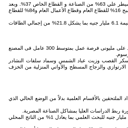
- لكن حدث علي مدي سنوات التحول الرأسمالي تغير كبير في هيكل الانتاج الصناعي.عام 1982/1983 كان القطاع العام يسيطر علي 63% من الصناعة و القطاع الخاص 37%. وبعد
استكمال خطط بيع مصانع القطاع العام وجلب الشركات الدولية واطلاق يد القطاع الخاص وحمايته تغير الهيكل الصناعي ليصبح 16% للقطاع العام وقطاع الأعمال العام و84% للقطاع
- بلغت قيمة الطاقات العاطلة بالقطاع الصناعي 28 مليار جنيه عام 2012 وشكل قطاع الصناعات الغذائية اعلي القطاعات بقيمة 6.1 مليار جنيه بما يشكل 21.8% من إجمالي الطاقات
- اعتبر رجال الصناعة أن المشروعات المتوقفة فقط كان من الممكن ان تزيد فاتورة الصادرات باكثر من30% وتوفر ما يزيد على مليونى فرصة عمل بمتوسط 300 عامل فى المصنع
ي وسكر القصب وزيت عباد الشمس وسماد سلفات النشادر
لارتوازي والزجاج المسطح والأواني المنزلية من الخزف
 الملتحقين بالأقسام العلمية بدلاً من الوضع الحالي الذي
رورة ربط الدراسات العليا بمشاكل الصناعة المصرية.
- زيادة الانفاق علي البحث العلمي وربط المراكز البحثية والجامعات بالمصانع والصناعات المختلفة وبما يعني تخصيص 32.5 مليار جنيه للبحث العلمي بما يعادل 1% من الناتج المحلي