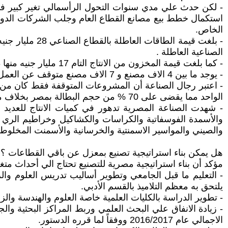
الخاص.
الصناعية العاطلة .
- كما بلغت قيمة المخزون من الانتاج التام 17 مليار جنيه منها 15.3% في قطاع الصناعات الغذائية.
- يوجد ما بين 4 الاف مصنع و 7 الاف مصنع متوقف عن العمل وفقا لتقديرات اتحاد الصناعات المصرية.
الواحد مما يقضى على 70 % من حجم البطالة بمصر بخلاف ما تضيفه من زيادة فى حصيلة الخزانة العامة من الضرائب والرسوم.
- شهدت الصناعة المصرية تدهور في كميات الانتاج للعدي
والأسمدة الفوسفاتية والكراسات والكشاكيل وخراطيم الري و
والصيني والمواسير الاسمنتية والخرسانية والأسمنت المخلوط 
هل يمكن بناء استراتيجية تصنيع بمعزل عن باقي القطاعات ؟!
مؤكد أن بناء استراتيجية مصرية للتصنيع تحتاج الي أحداث مت
- التعليم ما قبل الجامعي وتطوير أساليب تدريس العلوم والري
يلتحق به معظم التلاميذ بالقسم الأدبي.
- تطوير الدراسة بالكليات العلمية خاصة العلوم والهندسة وال
الاجمالي عام 2016/2017 ووفقاً لما قرره الدستور.