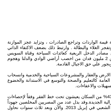
مة الواردات وتراجع الصادرات ، وتزايد عجز الموازنة
فجر الغلاء والبطالة . وارتبط ذلك بضعف الاكتفاء الذاتي
جع مصادر الدخل الريعية كعائدات السياحة وقناة السويس
وتحويلات المصريين العاملين في الخارج بما انعكس علي قيمة الجنيه المصري أمام الدولار. تواكب ذلك مع تآكل أكثر من 2 مليون فدان من اخصب أراضي الوادي والدلتا وهجوم
ويجور علي حق الاجيال القادمة.
 الارض والعقار والمشروعات السياحية والخدمية وانسحاب
لعامة كالتعليم والصحة والتوسع في الاستدانة والخضوع
هيلات والاعفاءات.
لذلك نجد أن بعد أكثر من 40 سنة علي تطبيق هذه السياسات.تفاقمت الأزمة الاقتصادية وتدهور الاقتصاد المصري.وأصبح 43% من السكان يعيشون تحت خط الفقر وفقاً لإحصاءات
لليبرالية الجديدة.وقد بذل عدد من المصريين المخلصين جهوداً
كبيرة علي مدي العقود الماضية لبلورة بدائل اقتصادية قابلة للتطبيق ولم يكن آخرها المؤتمر الاقتصادي الذي عقده التيار الشعبي في إبريل 2013. والآن وبعد ثلاث سنوات نحاول