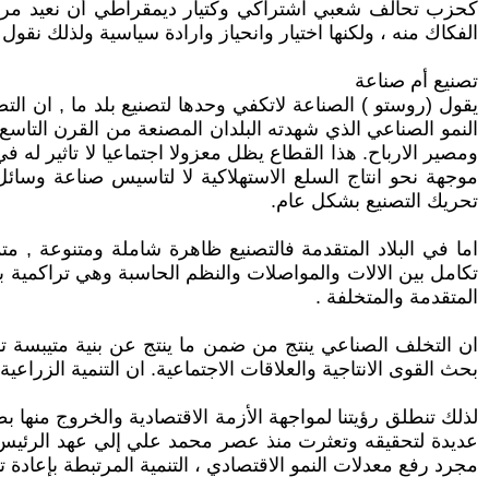
كحزب تحالف شعبي اشتراكي وكتيار ديمقراطي أن نعيد مرة أخ
الفكاك منه ، ولكنها اختيار وانحياز وارادة سياسية ولذلك نقول ا
تصنيع أم صناعة
يقول (روستو ) الصناعة لاتكفي وحدها لتصنيع بلد ما , ان الت
النمو الصناعي الذي شهدته البلدان المصنعة من القرن التاس
ومصير الارباح. هذا القطاع يظل معزولا اجتماعيا لا تاثير له 
موجهة نحو انتاج السلع الاستهلاكية لا لتاسيس صناعة وسائل
تحريك التصنيع بشكل عام.
اما في البلاد المتقدمة فالتصنيع ظاهرة شاملة ومتنوعة ,
تكامل بين الالات والمواصلات والنظم الحاسبة وهي تراكمية بمع
المتقدمة والمتخلفة .
ان التخلف الصناعي ينتج من ضمن ما ينتج عن بنية متيبسة تش
بحث القوى الانتاجية والعلاقات الاجتماعية. ان التنمية الزراع
لذلك تنطلق رؤيتنا لمواجهة الأزمة الاقتصادية والخروج منه
عديدة لتحقيقه وتعثرت منذ عصر محمد علي إلي عهد الرئيس ج
مجرد رفع معدلات النمو الاقتصادي ، التنمية المرتبطة بإعادة تو