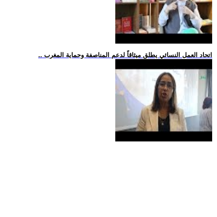
.. اتحاد العمل النسائي يطلق ميثاقاً لدعم المناصفة وحماية المغرب