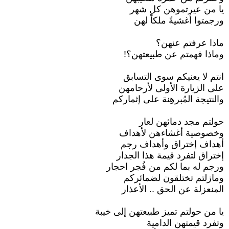
يا من عيرتموهن كل شهر
ورجمتوا أغشيةً ملكاً لهن
ماذا عرفتم عنهن؟
وماذا فهمتم عن طبيعتهن؟!
انتم لا يعنيكم سوى التسابق
على الزيارة الأولى لأرحامهن
والنتيجة المُبرهِنة على إثماركم
حولتم مجد دمائهن لعار
وخصوصية أغشاءهن لأهداف
أهداف إختراق وأهداف رجم
إختراق لتفرد قيمة هذا الجدار
ورجم له بما لكم من فُجر احجار
ومازلتم تختلقون لضمائركم
المنعزلة عن الحق .. الأعذار
يا من حولتم تميز طبيعتهن إلى خيبة
وتفرد قيمتهن الدامية