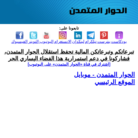
تابعونا على:
بودكاست
بنترست
تيلكرام
لينكدإن
الانستغرام
اليوتيوب
التويتر
الفيسبوك
تبرعاتكم وتبرعاتكن المالية تحفظ استقلال الحوار المتمدن،
فشاركونا في دعم استمرارية هذا الفضاء اليساري الحر
[اشترك في قناة ‫«الحوار المتمدن» على اليوتيوب]
الحوار المتمدن - موبايل
الموقع الرئيسي