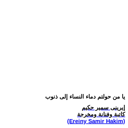
يا من حولتم دماء النساء إلى ذنوب
إيرينى سمير حكيم
كاتبة وفنانة ومخرجة
(Ereiny Samir Hakim)