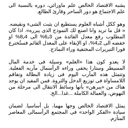
يشبه الاقتصاد الخالص علم ماورائي، دوره بالنسبة الى
علم الاجتماع هو دور الساحر وقارئ الطالع.
وهو ككل أشباه العلوم يستطيع ان يثبت الشىء ونقيضه.
« قل ما تريد وانا اصنع لك النموذج الذى يبرره». اذا كان
المطلوب رفع معدل الفائدة من 6٫3% الى 8٫4% او
خفضه الى 4٫2%، او الإبقاء على المعدل القائم فستُخترع
فورا التبريرات المختفية وراء النماذج.
لا يعدو كون هذا «العلم» وسيلة فى خدمة المال
المسيطر وستارا يخفى وراءه الرأسمال مآربه الفعلية.
وتتمثل هذه المآرب اليوم فى زيادة البطالة وتفاقم
اللامساواة فى توزيع الدخل والثروة. فمن المفيد ان يوجد
هناك من «يبرهن» بأنها وسائط الانتقال الى مرحلة من
النهوض، والعمالة الكاملة ...غدا...الخ.
يمثل الاقتصاد الخالص وجها مهما، بل أساسيا. لضمان
سيادة «الفكر الواحد» فى المجتمع الرأسمالى المعاصر
المتأزم.