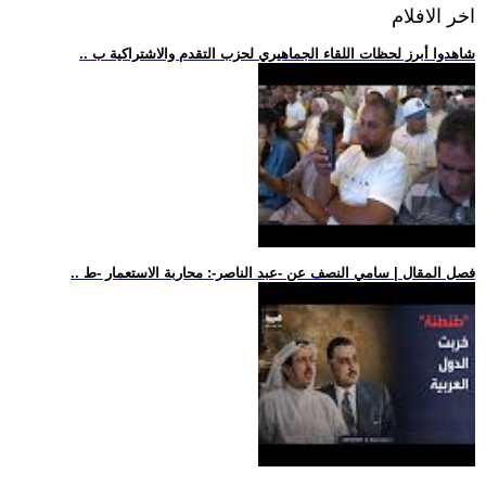
اخر الافلام
.. شاهدوا أبرز لحظات اللقاء الجماهيري لحزب التقدم والاشتراكية ب
.. فصل المقال | سامي النصف عن -عبد الناصر-: محاربة الاستعمار -ط