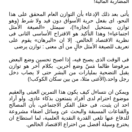
المضاربة المالية!
يأتى بعد ذلك الإدعاء بأن التوازن العام المحقق على هذا
النحو، اى بفعل حرية الأسواق دون قيد ولا شرط (وهو
توازن يستحيل انجازه!!)، سيمثل «الصيغة الأمثل
اجتماعيا»! وهذا التأكيد هو الاقتراح الأساسى الثانى فى
نظرية الاقتصاد الخالص. إلا ان «البرهان» يقوم على
تعريف للصيغة الأمثل خالٍ من أى معنى : توازن يرضى
فى الوقت الذى يصبح فيه، إذا اصبح تحسين وضع البعض
مرفوضا طالما مَسّ وضع آخرين. بكلام آخر هو توازن
يقبل التضحية بمليارات من البشر حتى لا يصاب دخل
رجل واحد،(الأغنى مثلا، من بين سكان الكوكب!)
ويمكن ان نتساءل كيف يكون هذا التمرين العبثى والعقيم
موضوع احترام لدى أفراد يتمتعون بذكاء عادى. ولو أراد
احد ان يثبت، فى حقل الفكر الاجتماعي، بأن المصالح
والقناعات المسبقة والبحث عن وسائل اضفاء مشروعة
للدفاع عنها تلغى القدرة النقدية العلمية، لما استطاع ان
يخترع وسيلة أفضل من اختراع الاقتصاد الخالص.