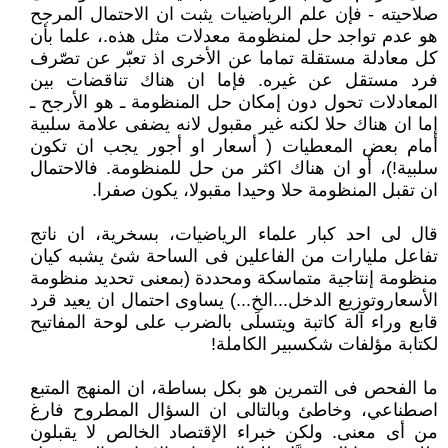
صلاحيته - فإن علم الرياضيات يثبت ان الاحتمال المرجح
هو عدم تواجد حل لمنظومة معدلات مثل هذه.، علما بأن
كل معادلة مستقلة تماما عن الأخرى اذ تعبّر عن تصّرف
فرد مستقل عن غيره. فإما ان هناك تناقضات بين
المعادلات تحول دون إمكان حل المنظومة ـ هو الأرجح ـ
إما ان هناك حلا لكنه غير مقبول لانه يضفى علامة سلبية
أمام بعض المعطيات ( أسعار او أجور يجب ان تكون
سلبية!)، أو ان هناك اكثر من حل للمنظومة. فالاحتمال
ان تقبل المنظومة حلا وحيدا مقبولا، يكون صفرا.
قال لى احد كبار علماء الرياضيات، بسخرية، ان ناتج
تفاعل مليارات من الفاعلين فى الساحة شئ يشبه كيان
منظومة إنتاجية متماسكة ومحددة (بمعنى تحديد منظومة
الأسعاروتوزيع الدخل...الخ...) يساوى احتمال ان يعيد قرد
قابع وراء آلة كاتبة ويتسلَى بالضرب على لوحة المفاتيح
لكتابة مؤلفات شكسبير الكاملة!
ما الفحص فى التمرين هو بكل بساطة، ان المنهج المتبع
اصطناعي، وخاطئ وبالتالى ان السؤال المطروح فارغ
من أى معنى. ولكن خبراء الإقتصاد الخالص لا يقبلون