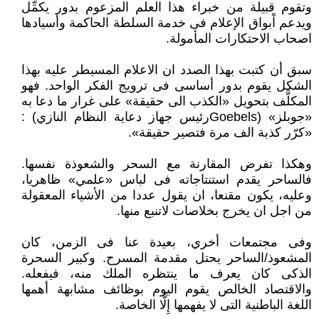
وتقوم قبيلة من خبراء هذا العلم المزعوم بدور يكمِّل
ويدعم اْبواق الإعلام فى خدمة السلطة الحاكمة وأسيادها
اصحاب الاحتكارات المأمولة.
سبق أن كتبت بهذا الصدد ان الاعلام المسيطر عليه بهذا
الشكل يقوم بدور أساسى فى ترويج الفكر الواحد. فهو
المكلَّف بتحويل «الكذب الى حقيقة» على غرار ما دعا به
«جوبلز» (Goebelsرئيس جهاز دعاية النظام النازي) :
«كرّر كذبة الف مرة فتصير حقيقة».
وهكذا تفرض المقارنة مع السحر والشعوذة نفسها.
فالساحر يقدم استنتاجاته فى لباس «علمي» ظاهريا،
وعليه، يكون مقنعا، ان يقول عددا من الأشياء المعقولة
من اجل ان يخرج بخلاصات لاتنبع منها.
وفى مجتمعات أخري، بعيدة عنا فى الزمن، كان
المشعوذ/الساحر يحتل مقدمة المسرح. وكبير السحرة
الذكى كان يعرف ما ينتظره الملك منه، فيفعله.
والاقتصاد الخالص يقوم اليوم بوظائف مشابهة أهمها
اللغة الباطنية التى لا يفهمها إِلَّا الخاصة.