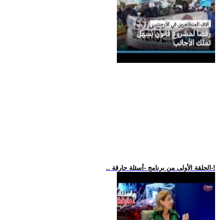
.. الحلقة الأولى من برنامج -أسئلة حارقة-!