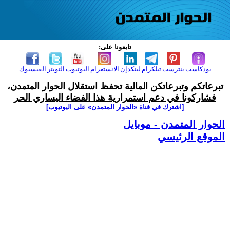
تابعونا على:
بودكاست
بنترست
تيلكرام
لينكدإن
الانستغرام
اليوتيوب
التويتر
الفيسبوك
تبرعاتكم وتبرعاتكن المالية تحفظ استقلال الحوار المتمدن،
فشاركونا في دعم استمرارية هذا الفضاء اليساري الحر
[اشترك في قناة ‫«الحوار المتمدن» على اليوتيوب]
الحوار المتمدن - موبايل
الموقع الرئيسي