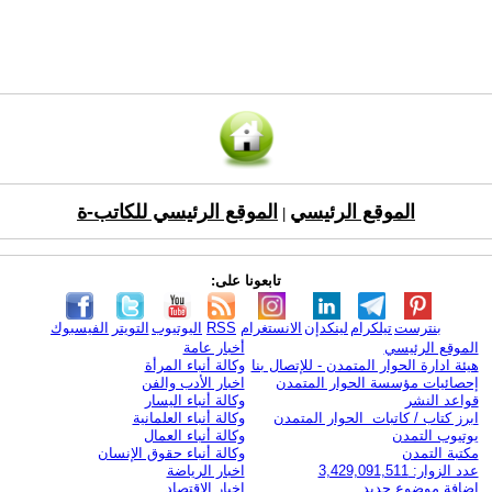
الموقع الرئيسي
الموقع الرئيسي للكاتب-ة
|
تابعونا على:
بنترست
تيلكرام
لينكدإن
الانستغرام
RSS
اليوتيوب
التويتر
الفيسبوك
الموقع الرئيسي
أخبار عامة
هيئة ادارة الحوار المتمدن - للإتصال بنا
وكالة أنباء المرأة
إحصائيات مؤسسة الحوار المتمدن
اخبار الأدب والفن
قواعد النشر
وكالة أنباء اليسار
ابرز كتاب / كاتبات الحوار المتمدن
وكالة أنباء العلمانية
يوتيوب التمدن
وكالة أنباء العمال
مكتبة التمدن
وكالة أنباء حقوق الإنسان
عدد الزوار: 3,429,091,511
اخبار الرياضة
اضافة موضوع جديد
اخبار الاقتصاد