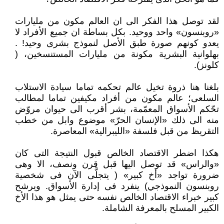
لقد توصل هذا الفكر الى ان العالم مكون من مليارات
«روبنسون» واحد ووحيد. بكل بساطة ان جميع الأفراد لا
يعدو كونهم صورة طبق الأصل لنموذج بشرى وحيد! .
بهلوانية البشرية مكونة من مليارات المستنسخين، (
كلونز).
بلغنا هنا ذروة تخيل عالم تحكمه تماما سيادة الاستلاب
السلعى؛ عالم مكون من أفراد مكيفين تماما لمطالب
تحّكم الأسواق المعمّمة، بشر أقرب الى حيوان مروّض
منه الى ذلك «الإنسان الحرّ» موضوع وابل من خطب
التقريظ من قبل فلسفة «الليبرالية» المعاصرة.
هكذا اضطر الاقتصاد الخالص قبول النتيجة التى كان
«والراس» قد توصل اليها قبل قرن ونصف، الا وهى
ضرورة تواجد «أخ كبير» ( يتجلَّى الآن فى شخصية
روبنسون النموذجي) ينفرد فى إدارة الأسواق. ويرشح
كبير خبراء الاقتصاد الخالص نفسه حتى يمثل هو هذا الأخ
الكبير المسلح بالمعرفة الشاملة.