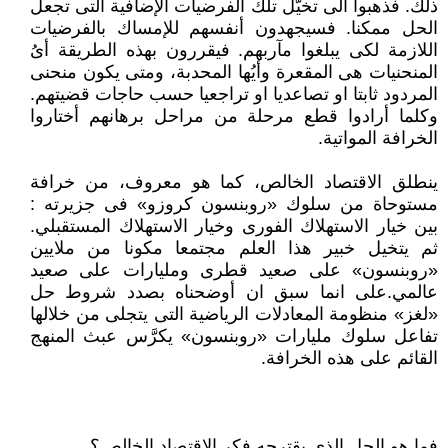
ذلك. فذهبوا الى تخيَّل تلك الفرضيات الإضافية التى تجعل
الحل ممكنا. فسيجهدون أنفسهم للإمساك بالفرضيات
اللازمة لكى يبلغوا مآربهم. فيقررون بهذه الطريقة أىُ
المنحنيات هى المقعرة وأيُها المحدبة، ومتى يكون منحنى
المردود ثابتا او تصاعديا او تراجعيا حسب حاجات قضيتهم.
وكلما أرادوا قطع مرحلة من مراحل برهانهم أختاروا
الخرافة المواتية.
ينطلق الاقتصاد الخالص، كما هو معروف، من خرافة
مستوحاة من سلوك «روبنسون كروزو» فى جزيرته :
بين خيار الاستهلاك الفورى وخيار الاستهلاك المستقبلي.
ثم يتخيل خبير هذا العلم مجتمعا مكونا من ملايين
«روبنسون» على صعيد قطرى ومليارات على صعيد
عالمي.على انما سبق ان أوضحناه بصدد شروط حل
«لغز» منظومة المعادلات الرياضية التى يتجلى من خلالها
تفاعل سلوك مليارات «روبنسون» يكرَّس عبث المنهج
القائم على هذه الخرافة.
فما هو الحل الذى يقترحه فكر الاقتصاد الخالص؟