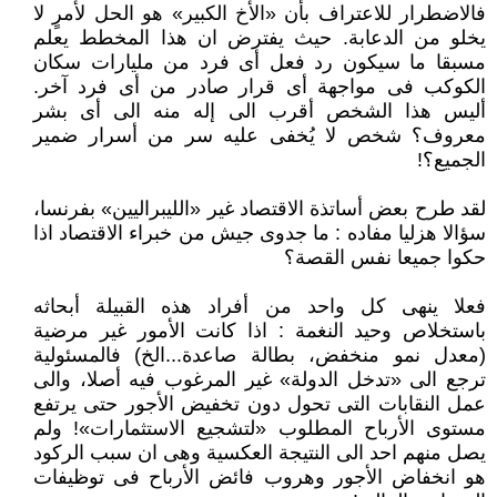
فالاضطرار للاعتراف بأن «الأخ الكبير» هو الحل لأمرٍ لا
يخلو من الدعابة. حيث يفترض ان هذا المخطط يعلم
مسبقا ما سيكون رد فعل أى فرد من مليارات سكان
الكوكب فى مواجهة أى قرار صادر من أى فرد آخر.
أليس هذا الشخص أقرب الى إله منه الى أى بشر
معروف؟ شخص لا يُخفى عليه سر من أسرار ضمير
الجميع؟!
لقد طرح بعض أساتذة الاقتصاد غير «الليبراليين» بفرنسا،
سؤالا هزليا مفاده : ما جدوى جيش من خبراء الاقتصاد اذا
حكوا جميعا نفس القصة؟
فعلا ينهى كل واحد من أفراد هذه القبيلة أبحاثه
باستخلاص وحيد النغمة : اذا كانت الأمور غير مرضية
(معدل نمو منخفض، بطالة صاعدة...الخ) فالمسئولية
ترجع الى «تدخل الدولة» غير المرغوب فيه أصلا، والى
عمل النقابات التى تحول دون تخفيض الأجور حتى يرتفع
مستوى الأرباح المطلوب «لتشجيع الاستثمارات»! ولم
يصل منهم احد الى النتيجة العكسية وهى ان سبب الركود
هو انخفاض الأجور وهروب فائض الأرباح فى توظيفات