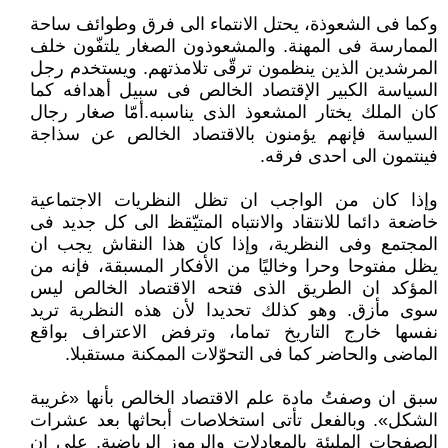
وكما فى الشعوذة، يحتل الانتماء الى فرق وطوائف ساحة
الممارسة فى المهنة. والمشعوذون الصغار يلتفّون خلف
المرشدين الذين ينظمون ترقّى تلامذتهم. ويستخدم رجل
السياسة الكبير الإقتصاد الخالص فى سبيل أهدافه كما
كان الملك يختار المشعوذ الذى يناسبه.أمّا صغار رجال
السياسة فإنهم يؤمنون بالاقتصاد الخالص عن سذاجة
فينتمون الى احدى فرقه.
وإذا كان من الواجب ان تظل النظريات الاجتماعية
خاضعة دائما للانتقاد والانتباه المتيّقظ الى كل جديد فى
المجتمع وفى النظرية، وإذا كان هذا النقاش يجب ان
يظل مفتوحا وحرا وخاليًا من الأفكار المسبقة، فإنه من
المؤكد ان الطريق الذى فتحه الاقتصاد الخالص ليس
سوى مأزق. وهو كذلك تحديدا لأن هذه النظرية تريد
نفسها خارج التاريخ تماما، وترفض الاعتراف بواقع
الماضى والحاضر كما فى التحوّلات الممكنة مستقبلا.
سبق ان وصفتُ مادة علم الاقتصاد الخالص بأنها «غريبة
الشكل». وبالفعل تأتى استخلاصات أبحاثها بعد عشرات
الصفحات المليئة بالمعادلات والرموز الرياضية. على ان