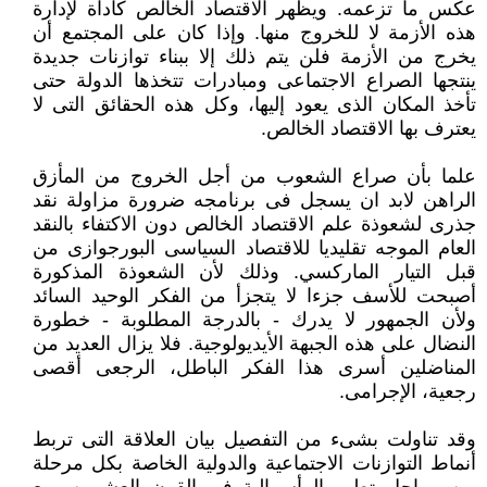
عكس ما تزعمه. ويظهر الاقتصاد الخالص كأداة لإدارة
هذه الأزمة لا للخروج منها. وإذا كان على المجتمع أن
يخرج من الأزمة فلن يتم ذلك إلا ببناء توازنات جديدة
ينتجها الصراع الاجتماعى ومبادرات تتخذها الدولة حتى
تأخذ المكان الذى يعود إليها، وكل هذه الحقائق التى لا
يعترف بها الاقتصاد الخالص.
علما بأن صراع الشعوب من أجل الخروج من المأزق
الراهن لابد ان يسجل فى برنامجه ضرورة مزاولة نقد
جذرى لشعوذة علم الاقتصاد الخالص دون الاكتفاء بالنقد
العام الموجه تقليديا للاقتصاد السياسى البورجوازى من
قبل التيار الماركسي. وذلك لأن الشعوذة المذكورة
أصبحت للأسف جزءا لا يتجزأ من الفكر الوحيد السائد
ولأن الجمهور لا يدرك - بالدرجة المطلوبة - خطورة
النضال على هذه الجبهة الأيديولوجية. فلا يزال العديد من
المناضلين أسرى هذا الفكر الباطل، الرجعى أقصى
رجعية، الإجرامى.
وقد تناولت بشىء من التفصيل بيان العلاقة التى تربط
أنماط التوازنات الاجتماعية والدولية الخاصة بكل مرحلة