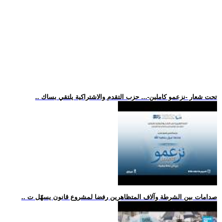
.. تحت شعار -نزعمو كاملين-... حزب التقدم والاشتراكية يلتقي بساك
.. صدامات بين الشرطة وآلاف المتظاهرين رفضا لمشروع قانون يسهّل ت