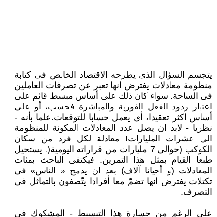
يتجسم السؤال الذى يطرحه الاقتصاد الخالص فى كتابة
منظومة معادلات يفترض انها تعبر عن تصرفات العاملين
فى الساحة. سواء كان ذلك على أساس مبسط قائم على
اعتبار ردود الفعل الفورية والمباشرة فحسب، أو على
أساس اكثر تعقيدا، أى يعمل حسابا للتوقعات.علما بأنه -
نظريا - لابد ان يصل عدد المعادلات المكونة للمنظومة
الى عشرات المليارات! معادلة لكل فرد من سكان
الكوكب (حوالى 7 مليارات من قراراته اليومية(. يستحيل
طبعا القيام بمثل هذا التمرين. فيكتفى الباحث بمئات
المعادلات (و أحيانا آلاف) بعد ان يدمج « الناس» فى
تكتلات يفترض انها تضمّ معا أفرادا يتّصفون بالتماثل فى
التصرف.
على الرغم من جسارة هذا التبسيط - المشكوك فى