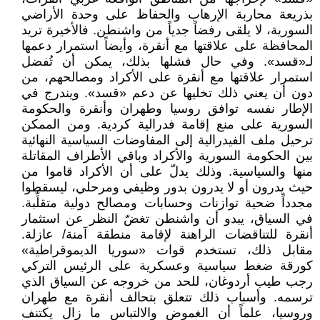
بذريعة محاربة الإرهاب والحفاظ على وحدة الأراضي
السورية، لا يلقى رفضاً جدياً من واشنطن. فالأخيرة تريد
المحافظة على علاقتها مع أنقرة، وأيضاً استمرار دعمها
لـ«قسد». وفي حال فشلها بذلك، يمكن أن تُفضل
استمرار علاقتها مع أنقرة على الأكراد ومصالحهم، من
دون أن يعني ذلك تخليها عن دعم «قسد». ويندرج في
الإطار نفسه توافق روسيا وطهران وأنقرة والحكومة
السورية على منع إقامة فدرالية كردية. ومن الممكن
ترحيل ملف الفيدرالية إلى المفاوضات السياسية النهائية
بين الحكومة السورية والأكراد وباقي الأطراف المقاتلة
منها والسياسية. وذلك يدلّ على أن الأكراد قاموا من
حيث يدرون أو لا يدرون بدور وظيفي ومرحلي، ليسقطوا
مجدداً ضحية توازنات وحسابات ومصالح دولية متقلِّبة.
في السياق، يبدو أن واشنطن تغضّ النظر عن استثمار
أنقرة للتناقضات الراهنة لإقامة منطقة آمنة/ عازلة.
مقابل ذلك، تستخدم قوات «سوريا الديموقراطية»
كورقة ضغط سياسية وعسكرية على الرئيس التركي
رجب طيب أردوغان، للحد من خروجه عن السياق الذي
ترسمه. وأسباب ذلك تتعلق بتحالف أنقرة مع طهران
وروسيا، علماً أن الغموض والالتباس ما زال يكتنف