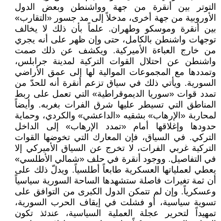
التوتر بين أنقرة من جهة وواشنطن وبعض الدول
الأوروبية من جهة أخرى، مدخلاً إلى مد جسور «التقارب»
بين أنقرة وموسكو وطهران. علماً بأن ذلك لا يخالف
توجهات واشنطن بالكامل، حتى وإن ظهر على أنه يجري
من خارج العباءة الأميركية. ويكشف عن ذلك صمت
واشنطن عن احتلال القوات التركية لمدينة جرابلس،
وتمددها مع المجموعات الموالية لها إلى عمق الأراضي
السورية. ويأتي ذلك في سياق تزعم أنقرة أنه للحدّ من
تمدد قوات «سوريا الديموقراطية» التي تعمل على ربط
المناطق التي تسيطر عليها شرق الفرات بغربه. وأيضاً
لمحاربة «الإرهاب» بشقيه «الداعشي» والكردي، وحماية
حدودها وإغلاقها أمام «تمدد الإرهاب» إلى الداخل
التركي. في السياق، فإن المعارك التي تخوضها القوات
التركية غربي الفرات، لا تخرج عن السياق الأميركي إلا
في التفاصيل. ووجود أنقرة في حلف «شمالي الأطلسي»
يعطي لعملياتها العسكرية طابعاً أطلسياً. ويدلّ ذلك على
أن ثمة تغيرات فاصلة ستشهدها الساحة السورية سياسياً
وعسكرياً. وإن لم تتمكن الدول الكبرى من التوافق على
تسوية سياسية، أو فشلت في إيقاف الحرب السورية،
تمهيداً لتحرير عجلة العملية السياسية، عندئذ تكون