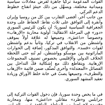
القوات المدعومة تركياً جاهزة لفرض معادلات سياسية
وميدانية مختلفة، ويسهِّل من ذلك حينئذٍ انفتاح خطوط
الدعم التركي.
من جانب آخر، أفضى التقارب بين كل من روسيا وإيران
وأنقرة إلى التوافق على ثلاث نقاط: الحفاظ على وحدة
الجغرافية السياسية لسوريا؛ أن يكون للرئيس السوري
«دور» في المرحلة الانتقالية؛ أولوية محاربة «الإرهاب»
وخصوصاً «داعش». وجميعها له علاقة أولاً بموقف
واشنطن من الانقلاب في تركيا، وثانياً بدعم واشنطن
لقوات «قسد». والتوافق المذكور، إضافة إلى الحوارات
الماراثونية بين موسكو وواشنطن، لم تُنهِ حتى اللحظة
الخلاف الدولي والإقليمي بخصوص تصنيف المجموعات
الإرهابية. ويتقاطع ذلك مع إشكالية فكّ التداخل بين
الفصائل «المعتدلة» وأخرى تُصنَّف ضمن قائمة «الإرهاب
والتطرف». وجميعها يصبّ في خانة خلط الأوراق وزيادة
تعقيد المشهد السوري.
في ما يخص وحدة سوريا، فإن دخول القوات التركية إلى
جرابلس و«طرد» مقاتلي «داعش» منها، ومحاربة
«قسد» لإخراجها من المناطق الواقعة غربي الفرات،