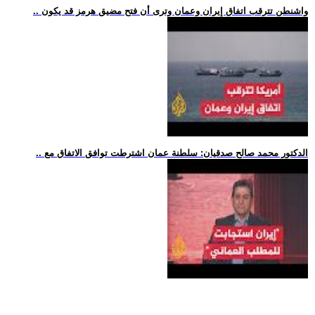
.. واشنطن تترقب اتفاق إيران وعمان وترى أن فتح مضيق هرمز قد يكون
.. الدكتور محمد صالح صدقيان: سلطنة عمان اشترطت توافق الاتفاق مع