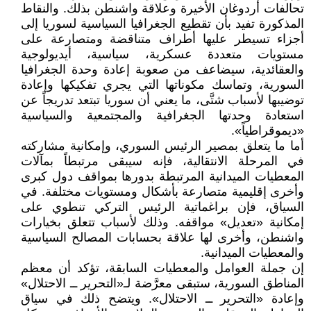
تحالفات أردوغان الأخيرة وعلاقة واشنطن بذلك. والنقاط
المذكورة تفيد بأن تقطيع الجغرافيا السياسية لسوريا إلى
أجزاء تسيطر عليها أطراف متناقضة ومتصارعة على
مستويات متعددة عسكرية، سياسية، أيديولوجية
والعقائدية، سيضاعف من صعوبة إعادة وحدة الجغرافيا
السورية، وتماسك مكوناتها التي يجري تفكيكها وإعادة
توضيبها لأسباب شتَّى، ما يعني أن سوريا تبتعد تدريجاً عن
استعادة وحدتها الجغرافية والمجتمعية والسياسية
«ديموقراطياً».
أما ما يتعلق بمصير الرئيس السوري، وإمكانية مشاركته
في المرحلة الانتقالية، فإنه سيبقى مرتبطاً بمآلات
المعطيات الميدانية المرتبطة بدورها بمواقف دول كبرى
وأخرى إقليمية متصارعة بأشكال ومستويات مختلفة. في
السياق، فإن براغماتية الرئيس التركي تنطوي على
إمكانية «تعديل» مواقفه. وذلك لأسباب تتعلق بخيارات
واشنطن، وأخرى لها علاقة بحسابات المصالح السياسية
والمعطيات الميدانية.
إن جملة العوامل والمعطيات السابقة، تؤكد أن معظم
المناطق السورية، ستبقى معرَّضة لـ«التحرير ــ الاحتلال»
وإعادة «التحرير ــ الاحتلال». ويتضح ذلك في سياق