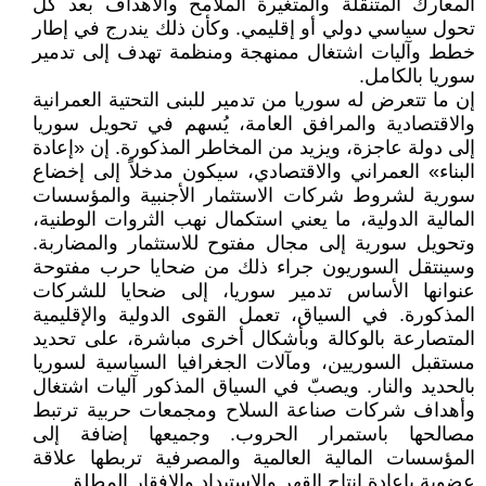
المعارك المتنقلة والمتغيرة الملامح والأهداف بعد كل
تحول سياسي دولي أو إقليمي. وكأن ذلك يندرج في إطار
خطط وآليات اشتغال ممنهجة ومنظمة تهدف إلى تدمير
سوريا بالكامل.
إن ما تتعرض له سوريا من تدمير للبنى التحتية العمرانية
والاقتصادية والمرافق العامة، يُسهم في تحويل سوريا
إلى دولة عاجزة، ويزيد من المخاطر المذكورة. إن «إعادة
البناء» العمراني والاقتصادي، سيكون مدخلاً إلى إخضاع
سورية لشروط شركات الاستثمار الأجنبية والمؤسسات
المالية الدولية، ما يعني استكمال نهب الثروات الوطنية،
وتحويل سورية إلى مجال مفتوح للاستثمار والمضاربة.
وسينتقل السوريون جراء ذلك من ضحايا حرب مفتوحة
عنوانها الأساس تدمير سوريا، إلى ضحايا للشركات
المذكورة. في السياق، تعمل القوى الدولية والإقليمية
المتصارعة بالوكالة وبأشكال أخرى مباشرة، على تحديد
مستقبل السوريين، ومآلات الجغرافيا السياسية لسوريا
بالحديد والنار. ويصبّ في السياق المذكور آليات اشتغال
وأهداف شركات صناعة السلاح ومجمعات حربية ترتبط
مصالحها باستمرار الحروب. وجميعها إضافة إلى
المؤسسات المالية العالمية والمصرفية تربطها علاقة
عضوية بإعادة إنتاج القهر والاستبداد والإفقار المطلق.