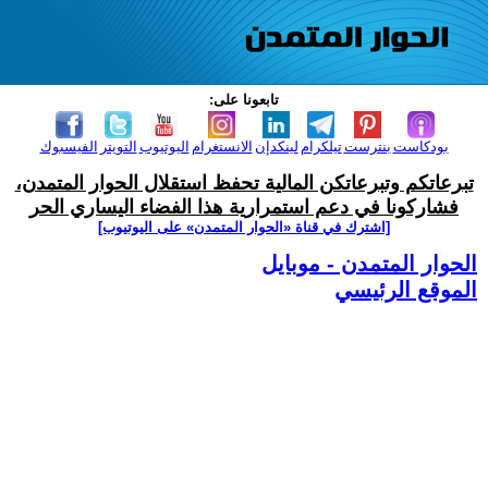
تابعونا على:
بودكاست
بنترست
تيلكرام
لينكدإن
الانستغرام
اليوتيوب
التويتر
الفيسبوك
تبرعاتكم وتبرعاتكن المالية تحفظ استقلال الحوار المتمدن،
فشاركونا في دعم استمرارية هذا الفضاء اليساري الحر
[اشترك في قناة ‫«الحوار المتمدن» على اليوتيوب]
الحوار المتمدن - موبايل
الموقع الرئيسي