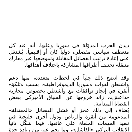
ديدن الحرب المدوّلة في سوريا وعليها، أنه عند كل
منعطف سياسي مفصلي، دولياً كان أو إقليمياً، يُشتغَل
على إعادة ترتيب الفصائل المقاتلة وتموضعها عبر معارك
متنقلة تختلف أطرافها المشاركة باختلاف أهدافها.
وقد اتضح ذلك جلياً في لحظات متعددة، منها دعم
واشنطن لقوات «سوريا الديموقراطية»، بسبب «تلكؤ»
أنقرة في إنجاز توافقات مع واشنطن بخصوص محاربة
«داعش»، زائد خروجها عن السياق الأميركي ببعض
القضايا الميدانية.
يُضاف إلى ذلك عجز أو فشل الفصائل «المعتدلة»
المدعومة من أنقرة والرياض ودول أخرى خليجية في
تنفيذ المهمات الملقاة على عاتقها. فيما شكَّل ثانياً
الانقلاب التركي «الفاشل»، وما نجم عنه من زيادة حدة