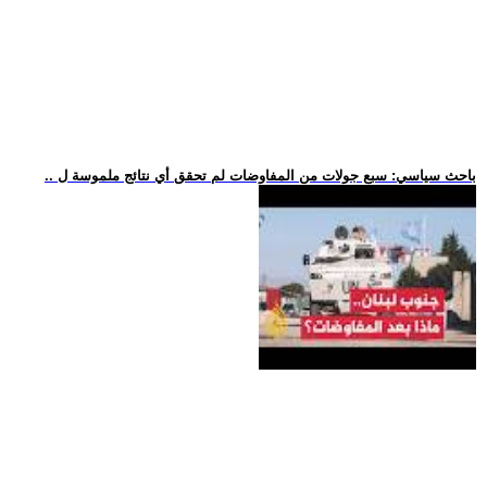
.. باحث سياسي: سبع جولات من المفاوضات لم تحقق أي نتائج ملموسة ل