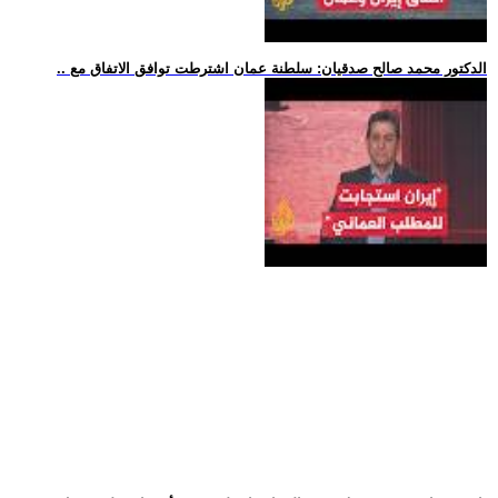
.. الدكتور محمد صالح صدقيان: سلطنة عمان اشترطت توافق الاتفاق مع