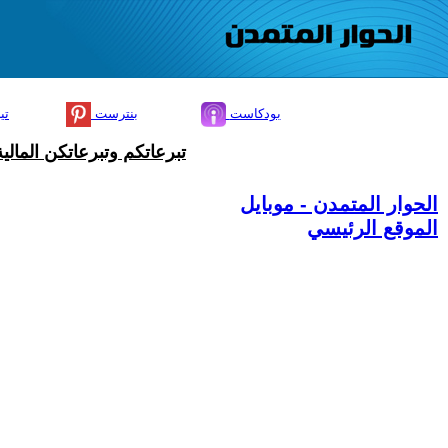
بودكاست
بنترست
تي
تبرعاتكم وتبرعاتكن المال
الحوار المتمدن - موبايل
الموقع الرئيسي