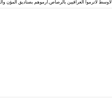
الاوسط لاترموا العراقيين بالرصاص.ارموهم بصناديق المؤن وا