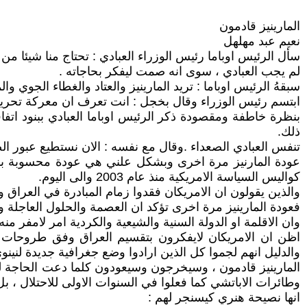
المارينيز قادمون
نعيم عبد مهلهل
سأل الرئيس اوباما رئيس الوزراء العبادي : تحتاج منا شيئا م
لم يجب العبادي ، سوى انه صمت ليفكر بحاجاته .
سبقهُ الرئيس اوباما : تريد المارينيز والعتاد والغطاء الجوي وال
ابتسم رئيس الوزراء وقال بخجل : انت تعرف ان معركة تحرير
بنظرة خاطفة ومقصودة ذكر الرئيس اوباما العبادي ببنود اتفاق
ذلك.
تنفس العبادي الصعداء .وقال مع نفسه : الان نستطيع عبور ا
عودة المارنيز مرة اخرى وبشكل علني هي عودة محسوبة بقدر
كواليس السياسة الامريكية منذ عام 2003 والى اليوم.
والذين يقولون ان الامريكان فقدوا زمام المبادرة في العراق و
فعودة المارينيز مرة اخرى تؤكد ان العصمة والحلول العاجلة وا
وان الاقلمة او الدولة السنية والشيعية والكردية امر لامفر م
اظن ان الامريكان لايفكرون بتقسيم العراق وفق طروحات الب
والدليل انهم لجموا كل الذين ارادوا وضع جغرافية جديدة لنينوى
المارينيز قادمون ، وسيخرجون وسيعودون كلما دعت الحاجة لم
وطائرات الاباتشي كما فعلوا في السنوات الاولى للاحتلال ، ب
انها نصيحة هنري كيسنجر لهم :