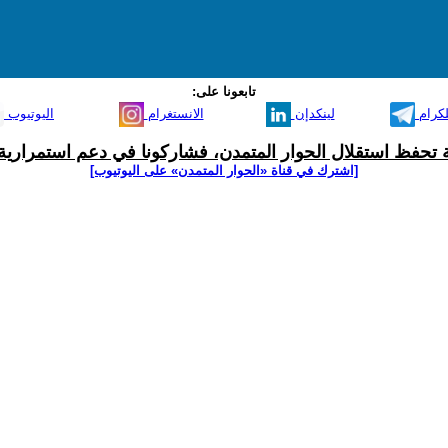
تابعونا على:
لكرام
لينكدإن
الانستغرام
اليوتيوب
ية تحفظ استقلال الحوار المتمدن، فشاركونا في دعم استمرارية 
[اشترك في قناة ‫«الحوار المتمدن» على اليوتيوب]