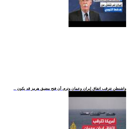
.. واشنطن تترقب اتفاق إيران وعمان وترى أن فتح مضيق هرمز قد يكون