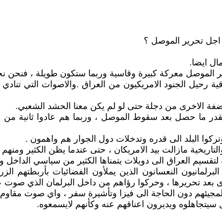
ن اجل تحرير الموصل ؟
مال ايضا.
 الموصل معركة كبيرة وقاسية وربما ستكون طويلة ، فنحن نحت
ية رحيل الجنود الامريكيون من العراق .والاصوات التي تنادي 
لضفة الاخرى من دجلة حتى لو لم يكن معنا الحشد الشعبي.
 ما حصل بعد سقوط الموصل ، وربما هم عادوا ثانية من ضمن
تركوا البلد الى قدره وتدخلات دول الجوار هم واهمون .
لتاريخية مازالت بيد الامريكان ، حتى عندما يظن الكثير ومنهم 
نه لتقسيم العراق الى دويلات يتمناها الكثير من سياسي الداخل و
رلمانيون النعسانون الذين يملأون الفضائيات بأربطتهم الز
 بعد تحريرها ، وحركوا رؤاهم من داخل البرلمان الذي صوت على بق
جيئهم دون الحاجة الى فيزا وتأشيرة سفر ، واي صوت مقاوم لم
ل سيتجاهلوه ويديرون اعناقهم عنه وكأنهم لايسمعوه.