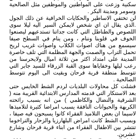
سكنية وزعت على المواطنين والموظفين مثل الصالحية
وسومر ومدينة البكر .
لن تختفي الاساطير والحكايات الخرافية عن ذلك الجول
.الذي يقال ان اي شخص لايمكن السير اليه ليلا سوى
اللصوص والطناطل التي كانت جداتنا تستدعيهم ليصنعوا
الخوف في قلوبنا وننام ، ومن ينام في السطح صيفا
سيسمع من هناك اصوات الكلاب واصوات غريب لريح
تحمل التراب والصمت والجهة المظلمة التي تلف خاصرة
المدينة على امتداد اكثر من ثلاثة اميال ولايحرسنا من
رعب ليلها وخفاياها سوى القبة الزرقاء للسيد جابر التي
تتوسط منطقة قرية فرحان وبقيت الى اليوم تتوسط
الصالحية .
فشلت كل محاولات البلديات لردم الشط الخايس حتى
بعد الاستنكار التي قدمته المدارس الابتدائية القريبة منه (
الشرقية والنضال والكاظمي ) من انه بسبب رائحته
الكريهة والحيوانات النافقة يسبب امراضا كثيرة لتلاميذها
لاسيما ان بعض التلاميذ الفقراء كانوا يسبحون فيه صيفا ،
وبسبب الشط كانت امراض البلهارزيا والزحار والتراخوما
تنتشر بين الاطفال الفقراء من ابناء قرية فرحان وشارع
عشرين.