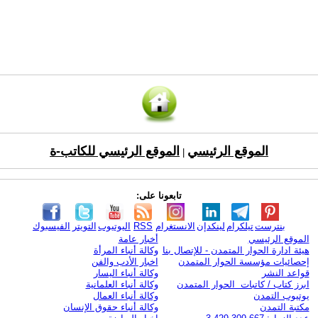
الموقع الرئيسي
الموقع الرئيسي للكاتب-ة
|
تابعونا على:
بنترست
تيلكرام
لينكدإن
الانستغرام
RSS
اليوتيوب
التويتر
الفيسبوك
الموقع الرئيسي
أخبار عامة
هيئة ادارة الحوار المتمدن - للإتصال بنا
وكالة أنباء المرأة
إحصائيات مؤسسة الحوار المتمدن
اخبار الأدب والفن
قواعد النشر
وكالة أنباء اليسار
ابرز كتاب / كاتبات الحوار المتمدن
وكالة أنباء العلمانية
يوتيوب التمدن
وكالة أنباء العمال
مكتبة التمدن
وكالة أنباء حقوق الإنسان