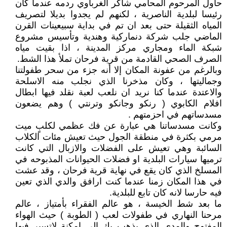
حاول المرحوم المحامي شاكر الغرباوي ردمه عندما كان
رئيسا لبلدية الناصرية ، لكنهم لم يجدوا بديلا لتصريف
المياه الثقيلة حتى بعد ان تم في بداية سبيعينات القرن
الماضي جلب شركة دنماركية وهندية وتأسيس مشروع
شبكة الماء ومجاري مركز المدينة ، اذا بقيت مياه
الصرف الصحي القادمة من قرية فرحان تملأ هذا الشط.
وبالرغم من عفونة المكان إلا أنه جزء من سحر طفولتنا
وجماليتها ، وكان مذخرنا الذي نجلب منه الاسلحة
والاعتدة عندما كنا نريد ان نلعب لعبة نقلد فيها ابطال
افلام الكابوي ( رنكو وجانكو وترنتي ) وهم يضعون
مسدساتهم في احزمتهم .
وكانت مسدساتنا هي عبارة عن فك عظمي لكلبٍ ميت
مرمي بكثرة في منطقة الجول حيث تعيش مئات الكلاب
السائبة وهي تعيش على الفضلات والازبال التي كانت
ترميها سيارات البلدية او فضلات الحيوانات المذبوحه في
المسلخ الذي كان يقع في نهاية قرية فرحان ، وقد عشت
في هذا المكان زمنا عندما كنت ارافق والدي الذي تعين
فيه حارسا لانه كان تابع للبلدية.
ما بعد شط الخيسة ، هو عالم الفقراء بأمتياز ، عالم
مرحنا النهاري في طفولات لعب ( الطوبة ) حيث الهواء
المفتوح والمدى الذي يذهب بك الى امكنة لاتسير فيها