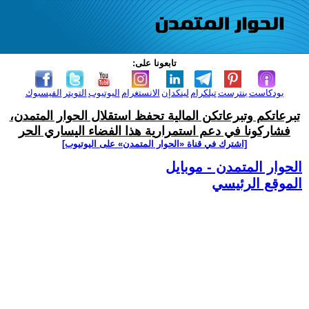
تابعونا على:
بودكاست
بنترست
تيلكرام
لينكدإن
الانستغرام
اليوتيوب
التويتر
الفيسبوك
تبرعاتكم وتبرعاتكن المالية تحفظ استقلال الحوار المتمدن،
فشاركونا في دعم استمرارية هذا الفضاء اليساري الحر
[اشترك في قناة ‫«الحوار المتمدن» على اليوتيوب]
الحوار المتمدن - موبايل
الموقع الرئيسي