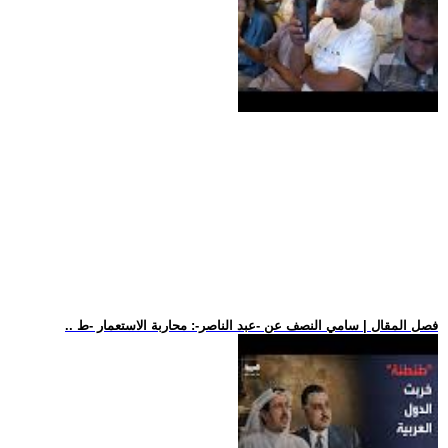
.. فصل المقال | سامي النصف عن -عبد الناصر-: محاربة الاستعمار -ط