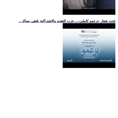
.. تحت شعار -نزعمو كاملين-... حزب التقدم والاشتراكية يلتقي بساك