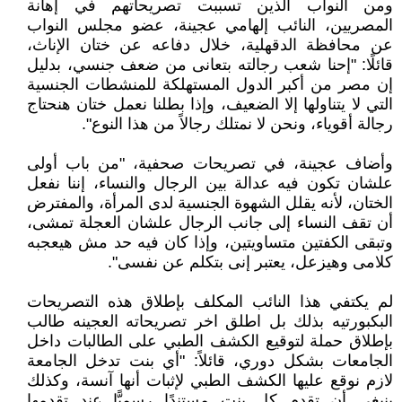
ومن النواب الذين تسببت تصريحاتهم في إهانة
المصريين، النائب إلهامي عجينة، عضو مجلس النواب
عن محافظة الدقهلية، خلال دفاعه عن ختان الإناث،
قائلًا: "إحنا شعب رجالته بتعانى من ضعف جنسي، بدليل
إن مصر من أكبر الدول المستهلكة للمنشطات الجنسية
التي لا يتناولها إلا الضعيف، وإذا بطلنا نعمل ختان هنحتاج
رجالة أقوياء، ونحن لا نمتلك رجالاً من هذا النوع".
وأضاف عجينة، في تصريحات صحفية، "من باب أولى
علشان تكون فيه عدالة بين الرجال والنساء، إننا نفعل
الختان، لأنه يقلل الشهوة الجنسية لدى المرأة، والمفترض
أن تقف النساء إلى جانب الرجال علشان العجلة تمشى،
وتبقى الكفتين متساويتين، وإذا كان فيه حد مش هيعجبه
كلامى وهيزعل، يعتبر إنى بتكلم عن نفسى".
لم يكتفي هذا النائب المكلف بإطلاق هذه التصريحات
البكبورتيه بذلك بل اطلق اخر تصريحاته العجينه طالب
بإطلاق حملة لتوقيع الكشف الطبي على الطالبات داخل
الجامعات بشكل دوري، قائلاً: "أي بنت تدخل الجامعة
لازم نوقع عليها الكشف الطبي لإثبات أنها آنسة، وكذلك
ينبغي أن تقدم كل بنت مستندًا رسميًّا عند تقدمها