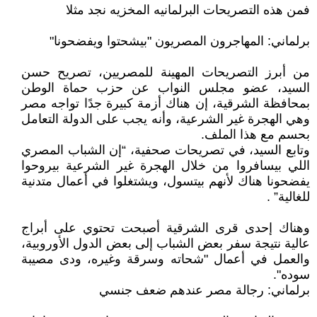
فمن هذه التصريحات البرلمانيه المخزيه نجد مثلا
برلماني: المهاجرون المصريون "بيشحتوا ويفضحونا"
من أبرز التصريحات المهينة للمصريين، تصريح حسن
السيد، عضو مجلس النواب عن حزب حماة الوطن
بمحافظة الشرقية، إن هناك أزمة كبيرة جدًا تواجه مصر
وهي الهجرة غير الشرعية، وأنه يجب على الدولة التعامل
بحسم مع هذا الملف.
وتابع السيد، في تصريحات صحفية، “إن الشباب المصري
اللي بيسافروا من خلال الهجرة غير الشرعية بيروحوا
يفضحونا هناك لأنهم بيتسول، ويشتغلوا في أعمال متدنية
للغالية” .
وهناك إحدى قرى الشرقية أصبحت تحتوي على أبراج
عالية نتيجة سفر بعض الشباب إلى بعض الدول الأوروبية،
والعمل في أعمال "شحاته وسرقة وغيره، ودى مصيبة
سوده".
برلماني: رجالة مصر عندهم ضعف جنسي