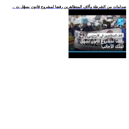
.. صدامات بين الشرطة وآلاف المتظاهرين رفضا لمشروع قانون يسهّل ت