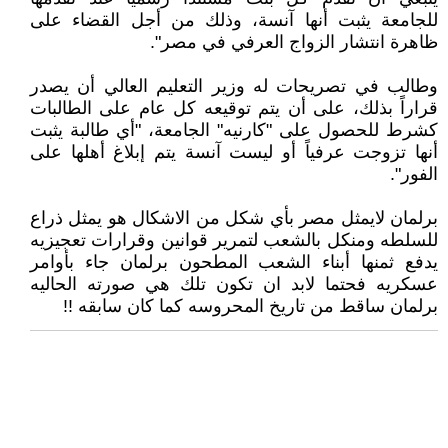
للجامعة يثبت أنها آنسة، وذلك من أجل القضاء على
ظاهرة انتشار الزواج العرفي في مصر".
وطالب في تصريحات له وزير التعليم العالي أن يصدر
قراراً بذلك، على أن يتم توقيعه كل عام على الطالبات
كشرط للحصول على "كارنيه" الجامعة، "أي طالبة يثبت
أنها تزوجت عرفياً أو ليست آنسة يتم إبلاغ أهلها على
الفور".
برلمان لايمثل مصر بأي شكل من الاشكال هو يمثل ذراع
للسلطه ومنكل بالشعب لتمرير قوانين وقرارات تعجيزيه
يدفع ثمنها أبناء الشعب المطحون برلمان جاء بأوامر
عسكريه فحتما لابد ان تكون تلك هي صورته الحاليه
برلمان ساقط من تاريخ المحروسه كما كان سابقه !!