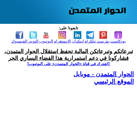
تابعونا على:
بودكاست
بنترست
تيلكرام
لينكدإن
الانستغرام
اليوتيوب
التويتر
الفيسبوك
تبرعاتكم وتبرعاتكن المالية تحفظ استقلال الحوار المتمدن،
فشاركونا في دعم استمرارية هذا الفضاء اليساري الحر
[اشترك في قناة ‫«الحوار المتمدن» على اليوتيوب]
الحوار المتمدن - موبايل
الموقع الرئيسي