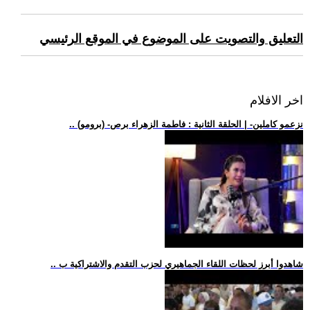
التعليق والتصويت على الموضوع في الموقع الرئيسي
اخر الافلام
.. (برومو) -نزعمو كاملين- | الحلقة الثانية : فاطمة الزهراء برص
.. شاهدوا أبرز لحظات اللقاء الجماهيري لحزب التقدم والاشتراكية ب