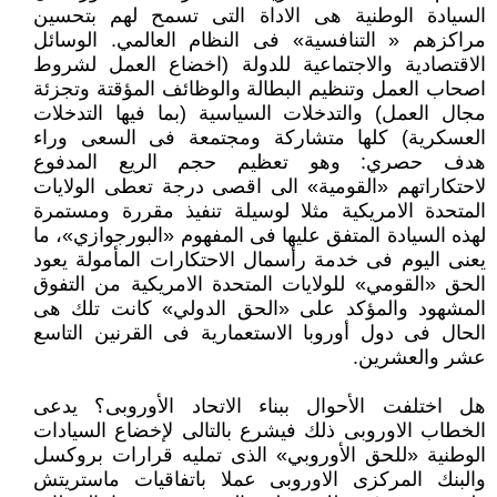
السيادة الوطنية هى الاداة التى تسمح لهم بتحسين
مراكزهم « التنافسية» فى النظام العالمي. الوسائل
الاقتصادية والاجتماعية للدولة (اخضاع العمل لشروط
اصحاب العمل وتنظيم البطالة والوظائف المؤقتة وتجزئة
مجال العمل) والتدخلات السياسية (بما فيها التدخلات
العسكرية) كلها متشاركة ومجتمعة فى السعى وراء
هدف حصري: وهو تعظيم حجم الريع المدفوع
لاحتكاراتهم «القومية» الى اقصى درجة تعطى الولايات
المتحدة الامريكية مثلا لوسيلة تنفيذ مقررة ومستمرة
لهذه السيادة المتفق عليها فى المفهوم «البورجوازي»، ما
يعنى اليوم فى خدمة رأسمال الاحتكارات المأمولة يعود
الحق «القومي» للولايات المتحدة الامريكية من التفوق
المشهود والمؤكد على «الحق الدولي» كانت تلك هى
الحال فى دول أوروبا الاستعمارية فى القرنين التاسع
عشر والعشرين.
هل اختلفت الأحوال ببناء الاتحاد الأوروبى؟ يدعى
الخطاب الاوروبى ذلك فيشرع بالتالى لإخضاع السيادات
الوطنية «للحق الأوروبي» الذى تمليه قرارات بروكسل
والبنك المركزى الاوروبى عملا باتفاقيات ماستريتش