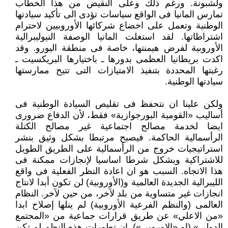
ولشبونة. ورغم ذلك وعلى النقيض من هذا الخطاب
تمارس المانيا فى الواقع سياسات تؤدى الى تأكيد سيادتها
الوطنية وتعمل على اخضاع شركائها الأوروبيين لاحترام
اشتراطاتها. لقد استغلت المانيا الوصفة النيوليبرالية
الأوروبية لفرض هيمنتها، خاصة فى منطقة اليورو. وقد
اكدت بريطانيا العظمى بدورها ـ باختيارها البريكسيت ـ
رغبتها المحددة بتنفيذ الامتيازات التى تتيح ممارستها
سيادتها الوطنية.
ولكن علينا ان نتحفظ فى تقليص السيادة الوطنية فى
أساليب «القومية البورجوازية» فقط، لأن الدفاع ضرورى
ايضا لخدمة مصالح اجتماعية غير مصالح الكتلة
الرأسمالية الحاكمة. فيصبح مرتبطا بشكل وثيق بنشر
استراتيجيات خروج من الرأسمالية على الطريق الطويل
للاشتراكية ويشكل شرطا اساسيا لإنجازات ممكنة فى
هذا الاتجاه. السبب هو ان اعادة النظر الفعلية فى واقع
الليبرالية الجديدة العالمية و(الأوروبية) لن تكون أبدا لانتاج
انجازات غير متساوية من بلد لآخر، من حين لآخر. النظام
العالمى (والنظم الفرعية الأوروبية) لم ينلها إصلاح ابدا
«من الاعلي» عن طريق قرارات جماعية من «المجتمع
الدولي» (او «الاوروبى»). ان تطورات هذه النظم لم تكن