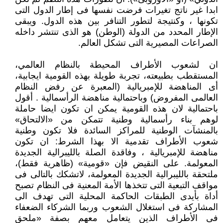
ابدا غير ناتج تغيرات فرضت نفسها فى إطار الدول التى
تكونها ، وكنتيجة لتطور التنافر بين هذه الدول. ويبقى
الإطار المحدد من الدولة (الوطن) هو الذى تنتشر داخله
الصراعات المصيرية التى تشكل العالم.
ان لشعوب الأطراف المحيطة بالنظام العالمي،
المستقطب بطبيعته، تجربة طويلة بهذه القومية ايجابية،
أى المناهضة للإمبريالية (المعبرة عن رفض النظام
العالمى المفروض) وباحتمالية مناهضة الرأسمالية . أقول
باحتمالية لان هذه القومية يمكن ان تكون ايضا حاملة
لوهم بناء رأسمالية وطنية تتمكن من «الالتحاق»
بالمنشآت الوطنية للمراكز السائدة فلا تكون وطنية
شعوب الأطراف تقدمية الا بهذا الشرط: ان تكون
مناهضة للإمبريالية ، وفاقدة الصلة بالليبرالية الجديدة
المعولمة. على النقيض فإن «قومية» (ظاهرية فقط)،
ملتحقة بالليبرالية الجديدة المعولمة، لاتشكك بالتالى فى
مواقف التبعية التى تتخذها الأمة المعنية فى النظام تصبح
أداة بأيدى الطبقات الحاكمة المحلية التى تهدف الى
المشاركة فى استغلال الشعوب وربما الشركاء الضعفاء
فى الأطراف الذين يتعامل معهم بصفة «ملحق