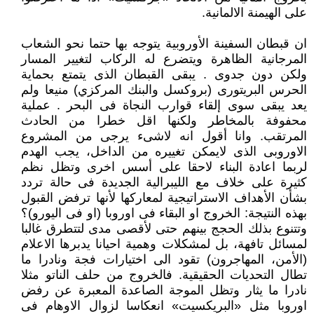
على الهيمنة الالمانية.
ان قبطان السفينة الأوروبية يتوجه بها حتما نحو الشعاب
المرجانية الظاهرة ويتضرع له الركاب لتغيير المسار
ولكن دون جدوى . يبقى القبطان الذى يتمتع بحماية
الحرس البريتورى (بروكسل والبنك المركزي) منيعا ولم
يعد يبقى سوى إلقاء قوارب النجاة فى البحر . عملية
محفوفة بالمخاطر ولكنها اقل خطرا من الحادث
المرتقب. وانا أقول انه لاشىء يرجى من المشروع
الاوروبى الذى لايمكن تغييره من الداخل، يجب الهدم
لربما اعادة البناء لاحقا على أسس اخرى وتظل نظم
كثيرة على خلاف مع الليبرالية الجديدة فى حالة تردد
بشأن الأهداف الاستراتيجية لمعاركها لأنها ترفض القبول
بهذه النتيجة: الخروج او البقاء فى اوروبا (او فى اليورو)؟
وتتنوع بذلك الحجج بينهم حتى لأقصى مدى لتتطرق غالبا
لمسائل تافهة، بل لمشكلات وهمية احيانا يدبرها الاعلام
(الأمن، المهاجرون) تقود الى اختيارات فجة ونادرا ما
تطال التحديات الحقيقية. فالخروج من حلف الناتو مثلا
نادرا ما يثار وتظل الموجة الصاعدة المعبرة عن رفض
اوروبا مثل «البريكسيت» انعكاسا لزوال الاوهام فى