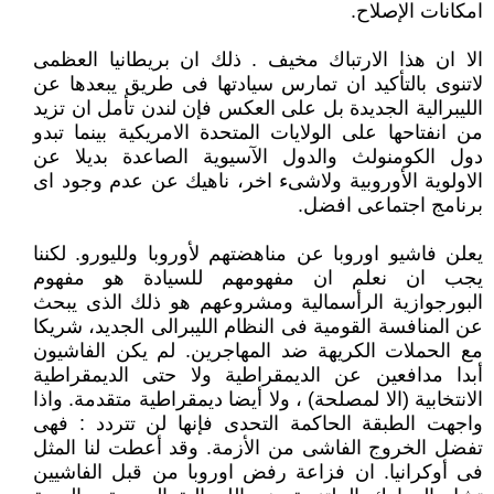
امكانات الإصلاح.
الا ان هذا الارتباك مخيف . ذلك ان بريطانيا العظمى
لاتنوى بالتأكيد ان تمارس سيادتها فى طريق يبعدها عن
الليبرالية الجديدة بل على العكس فإن لندن تأمل ان تزيد
من انفتاحها على الولايات المتحدة الامريكية بينما تبدو
دول الكومنولث والدول الآسيوية الصاعدة بديلا عن
الاولوية الأوروبية ولاشىء اخر، ناهيك عن عدم وجود اى
برنامج اجتماعى افضل.
يعلن فاشيو اوروبا عن مناهضتهم لأوروبا ولليورو. لكننا
يجب ان نعلم ان مفهومهم للسيادة هو مفهوم
البورجوازية الرأسمالية ومشروعهم هو ذلك الذى يبحث
عن المنافسة القومية فى النظام الليبرالى الجديد، شريكا
مع الحملات الكريهة ضد المهاجرين. لم يكن الفاشيون
أبدا مدافعين عن الديمقراطية ولا حتى الديمقراطية
الانتخابية (الا لمصلحة) ، ولا أيضا ديمقراطية متقدمة. واذا
واجهت الطبقة الحاكمة التحدى فإنها لن تتردد : فهى
تفضل الخروج الفاشى من الأزمة. وقد أعطت لنا المثل
فى أوكرانيا. ان فزاعة رفض اوروبا من قبل الفاشيين