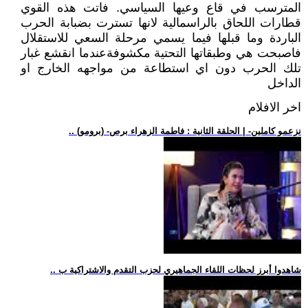
المترسب في قاع وعيها السياسي. فاتت هذه القوي
قطارات اللحاق بالراسمالية لانها تسترت بضبابة الحرب
الباردة وما قبلها فيما يسمي مرحلة السعي للاستقلال
فاصبحت هي وطبقاتها التحتية مكشوفةعندما انقشع غبار
تلك الحرب دون اي استطاعة من مواجهه الخارج او
الداخل
اخر الافلام
.. (برومو) -نزعمو كاملين- | الحلقة الثانية : فاطمة الزهراء برص
.. شاهدوا أبرز لحظات اللقاء الجماهيري لحزب التقدم والاشتراكية ب