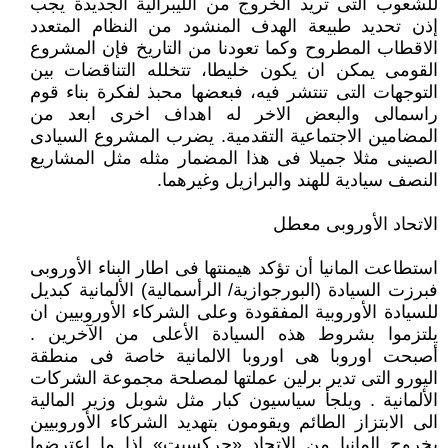
للشعوب التى تريد الخروج من الليبرالية الجديدة يجب
إذن تحديد طبيعة الهدف المنشود من النظام المتعدد
الاقطاب المطروح وكما تعودنا من التاريخ فإن المشروع
القومى يمكن ان يكون خليطا، تتخلله التناقضات بين
التوجهات التى تنتشر فيه، فبعضها محبذ لفكرة بناء قوم
راسمالى والبعض الاخر له اهداف اخرى ابعد من
المضامين الاجتماعية التقدمية. يضرب المشروع السيادى
الصينى مثلا جميلا فى هذا المضمار مثله مثل المشاريع
النصف سيادية للهند والبرازيل وغيرهما.
الاتحاد الأوروبى معطل
استطاعت المانيا أن تؤكد هيمنتها فى اطار البناء الأوروبى
فبرزت السيادة (البورجوازية/ الرأسمالية) الألمانية كبديل
للسيادة الأوروبية المفقودة وعلى الشركاء الأوروبيين ان
يلتزموا بشروط هذه السيادة الأعلى من الآخرين .
أصبحت اوروبا هى اوروبا الالمانية خاصة فى منطقة
اليورو التى تدير برلين عملتها لمصلحة مجموعة الشركات
الألمانية . ويلجأ سياسيون كبار مثل شوبل وزير المالية
الى الابتزاز الطائم ويقومون بتهديد الشركاء الأوروبيين
بخروج المانيا من الاتحاد «جركسيت» اذا ما اعترضوا