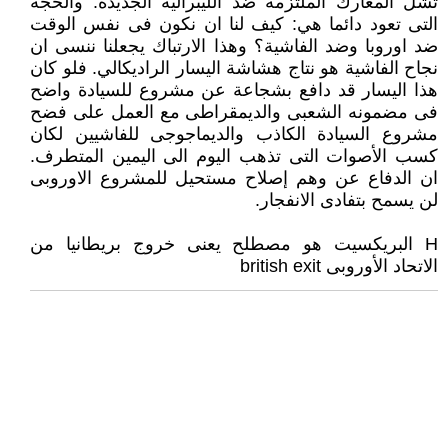
تشل المعارك الملتزمة ضد الليبرالية الجديدة. والحجة
التى تعود دائما هي: كيف لنا ان نكون فى نفس الوقت
ضد اوروبا وضد الفاشية؟ وهذا الارتباك يجعلنا ننسى ان
نجاح الفاشية هو نتاج هشاشة اليسار الراديكالي. فلو كان
هذا اليسار قد دافع بشجاعة عن مشروع للسيادة واضح
فى مضمونه الشعبى والديمقراطى مع العمل على فضح
مشروع السيادة الكاذب والديماجوجى للفاشيين لكان
كسب الأصوات التى تذهب اليوم الى اليمين المتطرف.
ان الدفاع عن وهم إصلاح مستحيل للمشروع الاوروبى
لن يسمح بتفادى الانفجار.
H البريكسيت هو مصطلح يعنى خروج بريطانيا من
الاتحاد الأوروبى british exit