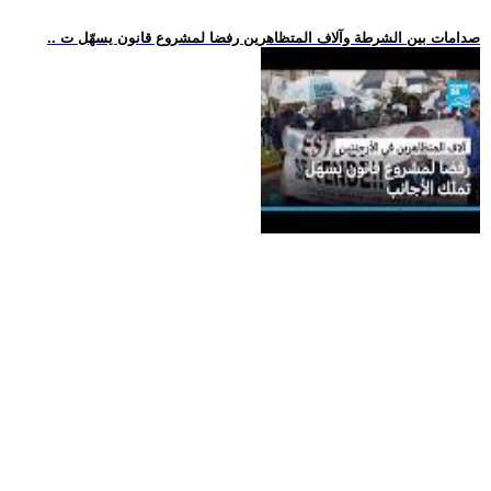
.. صدامات بين الشرطة وآلاف المتظاهرين رفضا لمشروع قانون يسهّل ت