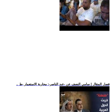
.. فصل المقال | سامي النصف عن -عبد الناصر-: محاربة الاستعمار -ط