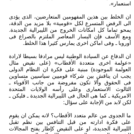
استعمار».
ان الخلط بين هذين المفهومين المتعارضين، الذى يؤدى
الى الرفض المتسرع لكل «قومية» بلا مزيد من الدقة،
يمحو تماما كل امكانات الخروج من الليبرالية الجديدة.
ومع الأسف فإن اليسار المعاصر الملتزم بالصراع فى
أوروبا ـ وفى اماكن اخرى يمارس كثيرا هذا الخلط.
ان الدفاع عن السيادة الوطنية ليس مرادفا بسيطا لارادة
«عولمة اخرى متعددة الأقطاب» (على نقيض مثال
العولمة الموجودة) مبنية على فكرة ان النظام الدولى
يجب ان يناقش بين شركاء قوميين سياسيين متساوين
فى الحقوق وألا تكون مفروضة من جانب الأقوياء ـ
الثالوث الاستعمارى وعلى رأسه الولايات المتحدة
الامريكية ـ كما هى الحال فى الليبرالية الجديدة ـ فليكن ـ
لكن لابد من الإجابة على سؤال:
ما الجدوى من عالم متعدد الأقطاب؟ لانه يمكن ان يقوم
على فكرة ادارته من قبل التنافس بين نظم تقبل
الليبرالية الجديدة، او على النقيض كإطار يفتح المجالات