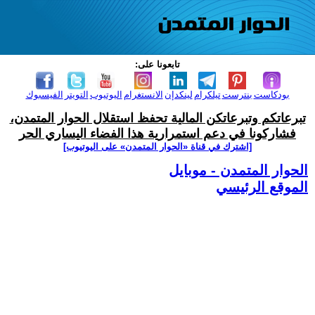
تابعونا على:
بودكاست
بنترست
تيلكرام
لينكدإن
الانستغرام
اليوتيوب
التويتر
الفيسبوك
تبرعاتكم وتبرعاتكن المالية تحفظ استقلال الحوار المتمدن،
فشاركونا في دعم استمرارية هذا الفضاء اليساري الحر
[اشترك في قناة ‫«الحوار المتمدن» على اليوتيوب]
الحوار المتمدن - موبايل
الموقع الرئيسي