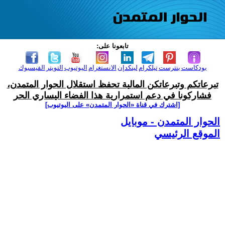
تابعونا على:
بودكاست
بنترست
تيلكرام
لينكدإن
الانستغرام
اليوتيوب
التويتر
الفيسبوك
تبرعاتكم وتبرعاتكن المالية تحفظ استقلال الحوار المتمدن،
فشاركونا في دعم استمرارية هذا الفضاء اليساري الحر
[اشترك في قناة ‫«الحوار المتمدن» على اليوتيوب]
الحوار المتمدن - موبايل
الموقع الرئيسي