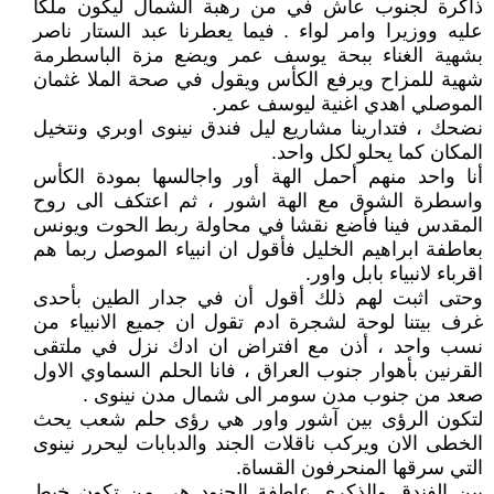
ذاكرة لجنوب عاش في من رهبة الشمال ليكون ملكا
عليه ووزيرا وامر لواء . فيما يعطرنا عبد الستار ناصر
بشهية الغناء ببحة يوسف عمر ويضع مزة الباسطرمة
شهية للمزاح ويرفع الكأس ويقول في صحة الملا غثمان
الموصلي اهدي اغنية ليوسف عمر.
نضحك ، فتدارينا مشاريع ليل فندق نينوى اوبري ونتخيل
المكان كما يحلو لكل واحد.
أنا واحد منهم أحمل الهة أور واجالسها بمودة الكأس
واسطرة الشوق مع الهة اشور ، ثم اعتكف الى روح
المقدس فينا فأضع نقشا في محاولة ربط الحوت ويونس
بعاطفة ابراهيم الخليل فأقول ان انبياء الموصل ربما هم
اقرباء لانبياء بابل واور.
وحتى اثبت لهم ذلك أقول أن في جدار الطين بأحدى
غرف بيتنا لوحة لشجرة ادم تقول ان جميع الانبياء من
نسب واحد ، أذن مع افتراض ان ادك نزل في ملتقى
القرنين بأهوار جنوب العراق ، فانا الحلم السماوي الاول
صعد من جنوب مدن سومر الى شمال مدن نينوى .
لتكون الرؤى بين آشور واور هي رؤى حلم شعب يحث
الخطى الان ويركب ناقلات الجند والدبابات ليحرر نينوى
التي سرقها المنحرفون القساة.
بين الفندق والذكرى عاطفة الجنود هي من تكون خيط