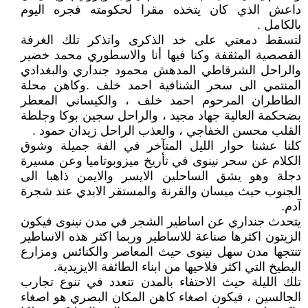
داعش الذي كان يتخذه مقرا لحكومته فجره اليوم
بالكامل .
لتسقط دمعتي على خد الذكرى واتذكر تلك الغرفة
القصصية المثقفة وكنا فيها أنا والاسطوري محمد خضير
والراحل الشرقاطي المدهش محمود جنداري والبغدادي
المنتمي الى سحر الشنافية احمد خلف .وكاهن محلة
الطاطران المرحوم احمد خلف ، والكيساني المعطر
بضحكمة العالية جهاد مجيد ، والراحل سجين بوكا وجلطة
القلب محسن الخفاجي ، والعذب الراحل زيدان حمود .
كلنا عشنا حوار الليل المتآخر في الفة جميلة وشوق
الكلام عن سحر نينوى في تأريخ ميزوبوتاميا وعن مسيرة
دجلة وهو يشق الساحلين الايسر والايمن ذاهبا الى
الجنوب حيث ميسان والقرنة والمستقر الابدي عند شجرة
آدم.
يتحدث جنداري عن اساطير الشجر في مدن نينوى فيكون
الزيتون اكثرها صناعة للاساطير وربما اكثر هذه الاساطير
تنتجها مدن سهل نينوى حيث المعاصر والكنائس ومزارع
البطيخ التي اكثر فلاحيها من ابناء الطائفة الايزيدية.
تلك الليلة حيث الاحتفاء بالمدن تتعدد في تنوع تجارب
الجالسين ، فيكون اصغاء كاهن المكان البصري هو اصغاء