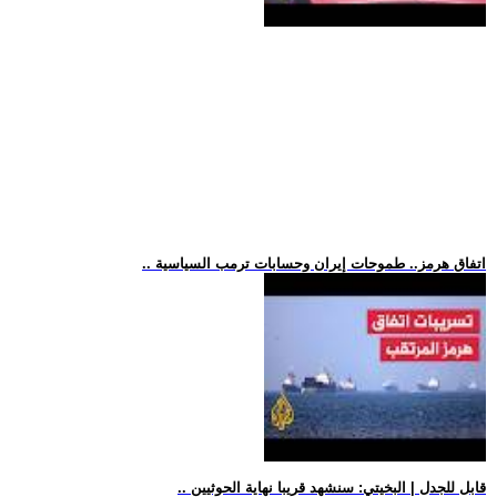
.. اتفاق هرمز.. طموحات إيران وحسابات ترمب السياسية
.. قابل للجدل | البخيتي: سنشهد قريبا نهاية الحوثيين