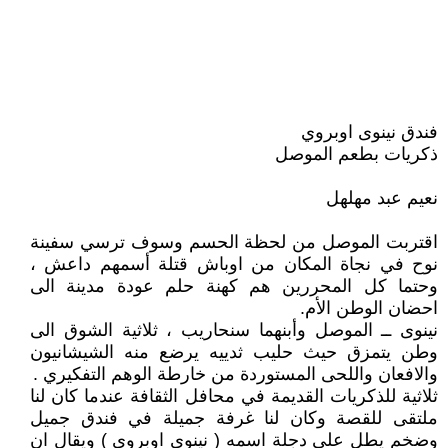
فندق نينوى اوبروي
ذكريات بطعم الموصل
نعيم عبد مهلهل
اقتربت الموصل من لحظة الحسم وسوف ترسي سفينة
نوح في نجاة المكان من اوباش قتلة أسمهم داعش ،
وحتما كل المحررين هم كهنة حلم عودة مدينة الى
احضان الوطن الأم.
نينوى ــ الموصل وأبنهما سنحاريب ، ثلاثية الشوق الى
وطن يتمزق حيث حليب ثدييه يرضع منه الشيشانيون
والافعان واللحى المستوردة من خارطة الوهم التفكيري .
ثلاثية للذكريات القديمة في محافل الثقافة عندما كان لنا
ملتقى للقصة وكان لنا غرفة جميلة في فندق جميل
وضخم يطل على دجلة اسمه ( نينوى اوبروي ) ويقال ان