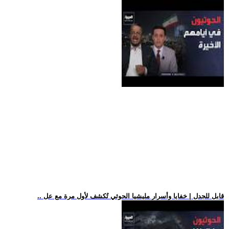
.. قابل للجدل | خفايا وأسرار مليشيا الحوثي تُكشف لأول مرة مع عل