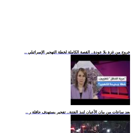
.. خروج من غزة بلا عودة.. القصة الكاملة لخطة التهجير الإسرائيلي
.. بعد ساعات من بيان الأعيان لنبذ الفتنة.. تفجير يستهدف حافلة ر