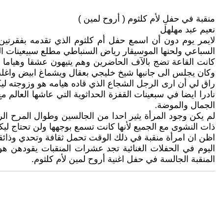
منقبة في حفلِ لأم كلثوم ( أروح لمين )
نعيم عبد مهلهل
لايمر يوم دون أن اسمع حفل أم كلثوم الذي تقدمه بفقرتين قن
السباعي ولحنها الموسيقار رياض السنباطي مطلع سبيعينات ال
كانت القاعة تضج بالآف الحاضرين وهم يتيهون عشقا وهياما
وكان يجلس الى جانبها شيخ خليجي بعقال ويشماغ ابيض واغل
راق لي أن ارى الرجل الشجاع الذي قاده هيامه هو وزوجته ليك
نادرا ايضا في سبعينات القفزة الحداثوية التي عاشها العالم 
الجمال والموضة.
لم يكن وجود المرأة يثير احدا من الجالسين وطوال المرح ال
ذات النشوى مع الجميع لأنها كانت تسمع بوجهها ولن تحتاج لي
اظن ان امرأة منقبة في ذلك الوقت تحمل ثقافة وتحدي وذائقة 
اليوم في الحفلات الغنائية تجد عشرات المنقبات يقودهن ه
المنقبة الجالسة في حفل اغنية أروح لمين لأم كلثوم.