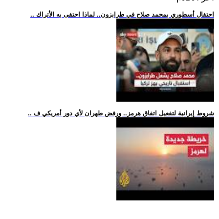
.. احتفال أسطوري بمحمد صلاح في طرابزون.. لماذا احتفى به الأتراك
.. شروط إيرانية لتفعيل اتفاق هرمز.. ورفض طهران لأي دور أمريكي ف