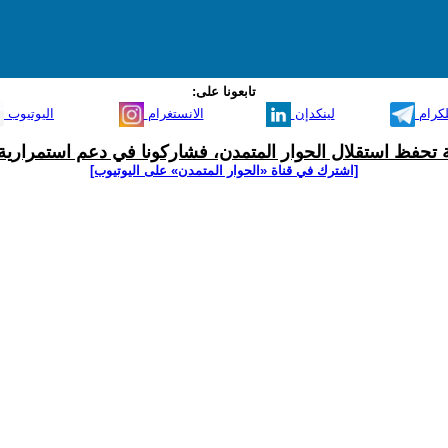
تابعونا على:
لكرام
لينكدإن
الانستغرام
اليوتيوب
ية تحفظ استقلال الحوار المتمدن، فشاركونا في دعم استمرارية 
[اشترك في قناة ‫«الحوار المتمدن» على اليوتيوب]