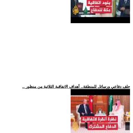
.. حلف دفاعي ورسائل للمنطقة.. أهداف الاتفاقية الثلاثية من منظور