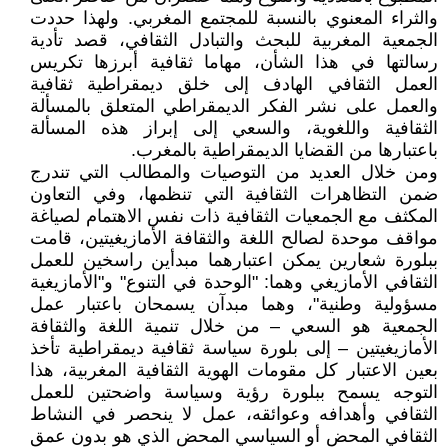
والثراء المعنوي بالنسبة للمجتمع المغربي. ولهذا حددت
الجمعية المغربية للبحث والتبادل الثقافي، قصد تأدية
رسالتها في هذا الشأن، مهاما ثقافية أبرزها تكريس
العمل الثقافي الهادف إلى خلق ديمقراطية ثقافية
والعمل على نشر الفكر الديمقراطي المتعلق بالمسألة
الثقافية واللغوية، والسعي إلى إبراز هذه المسألة
باعتبارها من القضايا الديمقراطية بالمغرب.
ومن خلال العديد من التوصيات والمطالب التي تندرج
ضمن التظاهرات الثقافية التي تنظمها، وفي التعاون
المكثف مع الجمعيات الثقافية ذات نفس الاهتمام لصياغة
مواقف موحدة لصالح اللغة والثقافة الأمازيغيتين، قامت
ببلورة شعارين يمكن اعتبارهما مبدأين راسخين للعمل
الثقافي الأمازيغي وهما: "الوحدة في التنوع" و"الأمازيغية
مسؤولية وطنية"، وهما مبدآن يسمحان باعتبار عمل
الجمعية هو السعي – من خلال تنمية اللغة والثقافة
الأمازيغيتين – إلى بلورة سياسة ثقافية ديمقراطية تأخذ
بعين الاعتبار كل مقومات الهوية الثقافية المغربية، هذا
التوجه يسمح ببلورة رؤية وسياسة واضحتين للعمل
الثقافي وأهدافه وعوائقه، عمل لا ينحصر في النشاط
الثقافي المحض أو السياسي المحض الذي هو بدون عمق