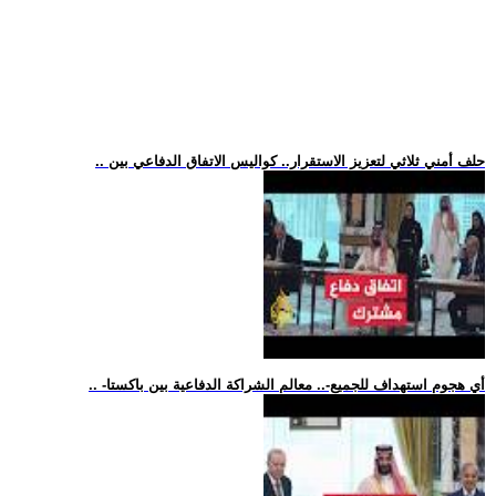
.. حلف أمني ثلاثي لتعزيز الاستقرار.. كواليس الاتفاق الدفاعي بين
.. -أي هجوم استهداف للجميع-.. معالم الشراكة الدفاعية بين باكستا