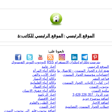
الموقع الرئيسي
الموقع الرئيسي للكاتب-ة
|
تابعونا على:
بنترست
تيلكرام
لينكدإن
الانستغرام
RSS
اليوتيوب
التويتر
الفيسبوك
الموقع الرئيسي
أخبار عامة
هيئة ادارة الحوار المتمدن - للإتصال بنا
وكالة أنباء المرأة
إحصائيات مؤسسة الحوار المتمدن
اخبار الأدب والفن
قواعد النشر
وكالة أنباء اليسار
ابرز كتاب / كاتبات الحوار المتمدن
وكالة أنباء العلمانية
يوتيوب التمدن
وكالة أنباء العمال
مكتبة التمدن
وكالة أنباء حقوق الإنسان
عدد الزوار: 3,428,226,357
اخبار الرياضة
اضافة موضوع جديد
اخبار الاقتصاد
اضافة الاخبار
اخبار الطب والعلوم
حملات الحوار المتمدن التضامنية
اخبار التمدن
إضافة يوتيوب-فلم إلى يوتيوب التمدن