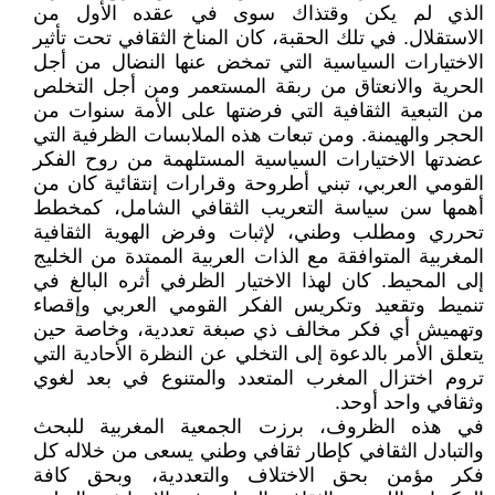
الذي لم يكن وقتذاك سوى في عقده الأول من
الاستقلال. في تلك الحقبة، كان المناخ الثقافي تحت تأثير
الاختيارات السياسية التي تمخض عنها النضال من أجل
الحرية والانعتاق من ربقة المستعمر ومن أجل التخلص
من التبعية الثقافية التي فرضتها على الأمة سنوات من
الحجر والهيمنة. ومن تبعات هذه الملابسات الظرفية التي
عضدتها الاختيارات السياسية المستلهمة من روح الفكر
القومي العربي، تبني أطروحة وقرارات إنتقائية كان من
أهمها سن سياسة التعريب الثقافي الشامل، كمخطط
تحرري ومطلب وطني، لإثبات وفرض الهوية الثقافية
المغربية المتوافقة مع الذات العربية الممتدة من الخليج
إلى المحيط. كان لهذا الاختيار الظرفي أثره البالغ في
تنميط وتقعيد وتكريس الفكر القومي العربي وإقصاء
وتهميش أي فكر مخالف ذي صبغة تعددية، وخاصة حين
يتعلق الأمر بالدعوة إلى التخلي عن النظرة الأحادية التي
تروم اختزال المغرب المتعدد والمتنوع في بعد لغوي
وثقافي واحد أوحد.
في هذه الظروف، برزت الجمعية المغربية للبحث
والتبادل الثقافي كإطار ثقافي وطني يسعى من خلاله كل
فكر مؤمن بحق الاختلاف والتعددية، وبحق كافة