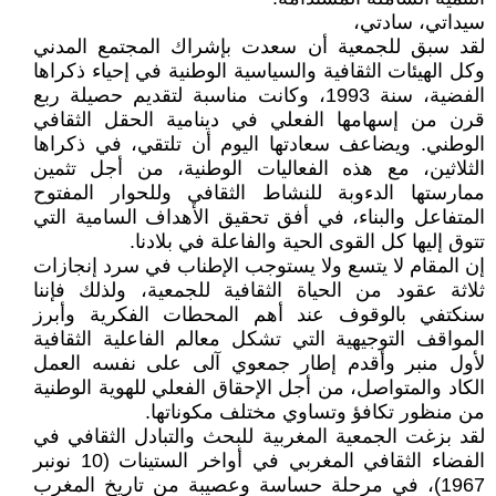
سيداتي، سادتي،
لقد سبق للجمعية أن سعدت بإشراك المجتمع المدني
وكل الهيئات الثقافية والسياسية الوطنية في إحياء ذكراها
الفضية، سنة 1993، وكانت مناسبة لتقديم حصيلة ربع
قرن من إسهامها الفعلي في دينامية الحقل الثقافي
الوطني. ويضاعف سعادتها اليوم أن تلتقي، في ذكراها
الثلاثين، مع هذه الفعاليات الوطنية، من أجل تثمين
ممارستها الدءوبة للنشاط الثقافي وللحوار المفتوح
المتفاعل والبناء، في أفق تحقيق الأهداف السامية التي
تتوق إليها كل القوى الحية والفاعلة في بلادنا.
إن المقام لا يتسع ولا يستوجب الإطناب في سرد إنجازات
ثلاثة عقود من الحياة الثقافية للجمعية، ولذلك فإننا
سنكتفي بالوقوف عند أهم المحطات الفكرية وأبرز
المواقف التوجيهية التي تشكل معالم الفاعلية الثقافية
لأول منبر وأقدم إطار جمعوي آلى على نفسه العمل
الكاد والمتواصل، من أجل الإحقاق الفعلي للهوية الوطنية
من منظور تكافؤ وتساوي مختلف مكوناتها.
لقد بزغت الجمعية المغربية للبحث والتبادل الثقافي في
الفضاء الثقافي المغربي في أواخر الستينات (10 نونبر
1967)، في مرحلة حساسة وعصيبة من تاريخ المغرب