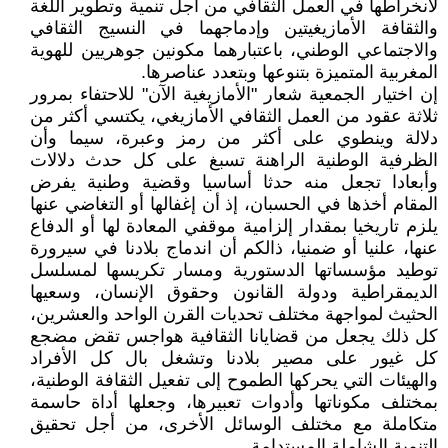
لانخراطها في العمل الثقافي من أجل تنمية وتطوير اللغة
والثقافة الأمازيغيتين وإدماجهما في النسيج الثقافي
والاجتماعي الوطني، باعتبارهما مكونين جوهريين للهوية
المغربية المتميزة بتنوعها وبتعدد عناصرها.
إن اختيار الجمعية شعار "الأمازيغية الآن" للاحتفاء بمرور
ثلاثة عقود من العمل الثقافي الأمازيغي، يكتسي أكثر من
دلالة وينطوي على أكثر من رمز وعبرة، سيما وأن
الظرفية الوطنية الراهنة تسبغ على كل حدث دلالات
وأبعادا تجعل منه حدثا أساسيا وقضية وطنية يفرض
المقام أخذها في الحسبان، إذ أن إغفالها أو التغاضي عنها
يلزم تاريخيا بمقدار إلزامية موقفي المعادة لها أو الدفاع
عنها، علنيا أو ضمنيا، ذالكم أن اندماج بلادنا في سيرورة
توطيد مؤسساتها الدستورية ومسار تكريسها لمسلسل
الديمقراطية ودولة القانون وحقوق الإنسان، وسعيها
الحثيث لمواجهة مختلف تحديات القرن الواحد والعشرين،
كل ذلك يجعل من قضايانا الثقافية هواجس تقض مضجع
كل غيور على مصير بلادنا وتشغل بال كل الأفراد
والهيئات التي يحركها الطموح إلى تفعيل الثقافة الوطنية،
بمختلف مكوناتها وأدوات تعبيرها، وجعلها أداة حاسمة
متكاملة مع مختلف الوسائل الأخرى، من أجل تحقيق
التنمية الشاملة المستدامة.