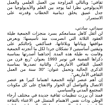
ثقافي؛ وبالتالي المزاوجة بين العمل العلمي والعمل
الأيديولوجي نظرا لما يوجد بين العلم والأيديولوجيا من
جدل عميق يخلق دينامية الخطاب وقدرته على
الاستمرار.
سيداتي، سادتي،
لن أثقل كاهل مسامعكم بسرد منجزات الجمعية طيلة
العقود الثلاثة التي انصرمت منذ تأسيسها؛ وبعرض
مواقفها وبياناتها وبلاغاتها، فسأكتفي بإحالتكم على
وثيقتين أساسيتين لا تشكلان جردا لكل ما أنجزته الجمعية
وقامت به طيلة هذه المدة. إحداهما أصدرتها بمناسبة
ذكراها الفضية في نونبر 1993 بعنوان "ربع قرن من
العمل الثقافي الأمازيغي"، والثانية تصدرها بمناسبة
الذكرى الحالية وتحمل عنوان: "30 سنة من العمل
الثقافي الأمازيغي".
إن أهم عنصر أولته الجمعية اهتماما كبيرا هو عنصر
الاتصال والتواصل أي الحوار والانفتاح على كل مكونات
المجتمع المدني والسياسي.
فمنذ أن برزت تنظيمات ثقافية جديدة في مختلف أرجاء
الوطن وذات نفس الاهتمام المتمثل في الاعتناء بالثقافة