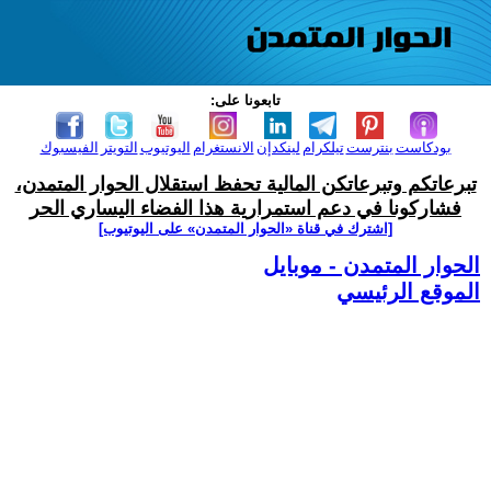
تابعونا على:
بودكاست
بنترست
تيلكرام
لينكدإن
الانستغرام
اليوتيوب
التويتر
الفيسبوك
تبرعاتكم وتبرعاتكن المالية تحفظ استقلال الحوار المتمدن،
فشاركونا في دعم استمرارية هذا الفضاء اليساري الحر
[اشترك في قناة ‫«الحوار المتمدن» على اليوتيوب]
الحوار المتمدن - موبايل
الموقع الرئيسي