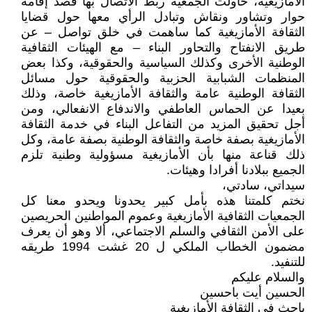
الأمازيغية، حاولت الجمعية ربط الاتصال بها قصد إقامة
حوار وتشاور ونقاش وتبادل الرأي معها حول قضايا
الثقافة الأمازيغية كما ساهمت في خلق تواصل – عن
طريق الانفتاح والتحاور البناء – مع الهيئات الثقافية
الوطنية الأخرى وكذلك السياسية والحقوقية، وكذا بعض
المنظمات الشبابية الحزبية والحقوقية حول مسائل
الثقافة الوطنية عامة والثقافة الأمازيغية خاصة، وذلك
بعيدا عن الحماس العاطفي والاندفاع الانفعالي، ومن
أجل تحقيق المزيد من التفاعل البناء في خدمة الثقافة
الأمازيغية بصفة خاصة والثقافة الوطنية بصفة عامة، وكل
ذلك قناعة منها بأن الأمازيغية مسؤولية وطنية تلزم
الجميع ببلادنا أفرادا وهيئات.
سيداتي، سادتي،
نختم كلمتنا هذه بأمل كبير يحدونا ويحدو معنا كل
الجمعيات الثقافية الأمازيغية وعموم المواطنين الحريصين
على الأمن الثقافي والسلم الاجتماعي، ألا وهو أن يعرف
مضمون الخطاب الملكي ل 20 غشت 1994 طريقه
للتنفيد.
والسلام عليكم
الحسين أيت باحسين
باحث في الثقافة الأمازيغية