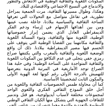
المكونات اللغوية والثقافية الوطنية في الانتعاش والتطور
والاندماج في النسيج الاجتماعي والاقتصادي للبلاد.
وهكذا، وطوال مسيرتها الثقافية، مرت الجمعية بمراحل
تطورية، في تفاعل متواصل مع التحولات التي تعرفها
الساحة الثقافية والسياسية ببلادنا، جاعلة نصب عينيها
ومن بين أهدافها الإسهام في إرساء ودعم الفكر
الديمقراطي العادل الذي يضمن إبراز خصوصياتها
الوطنية، اللغوية منها والثقافية، وتبوء المسألة اللغوية
والثقافية مكانتهما بين القضايا الوطنية التي يتوقف على
الحسم فيها مصير الديمقراطية ببلادنا. ذلك أن واقع
الوضعية اللغوية والثقافية بالمغرب والتي يكتنفها صراع
رمزي خفي يتجلى في عدم التكافؤ بين المكونات اللغوية
والثقافية المتواجدة على الساحة الوطنية؛ وفي حلبة هذا
الصراع توجد الأمازيغية في المرتبة الدونية بتعرضها
للتهميش بالدرجة الأولى رغم كونها لغة الهوية الأولى
والمكون الثابت لشخصيتنا الأساسية.
كما أن محاولة طمس الخصوصيات الثقافية واللغوية من
أجل خلق النموذج الثقافي الفكري واللغوي الواحد
لمجموعات مختلفة لأسباب أيديولوجية، هو قتل وتدمير
للثقافات الجهوية التي يتشكل منها الكيان الثقافي الوطني
المطبوع بالتعددية والتنوع وهما عنصران من عناصر الغنى