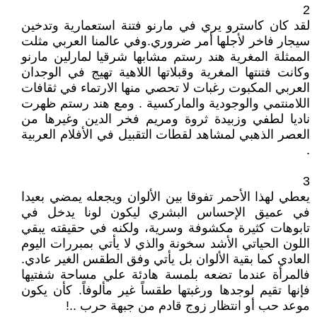
2
لقد كان كاسترو يري في مارنو فتنة استعمارية وتدخين
سيجار فاخر لأجلها أمر ضروري.وفي عالمنا العربي مثلت
الممثلة المغرية هند رستم مشابها شرقيا لمارلين مارنو
وكانت فتنتها المغرية وقبلاتها اللاهية تهيج في الوجدان
العربي المكبوت رغبات لا تحصي منها الارتماء في ثقافات
اللامنتمي والوجودية والماركسية . ومع هند رستم ظهرت
ناديا لطفي وزبيدة ثروة ومريم فخر الدين وغيرها من
العصر الذهبي لمشاهد لقطات التقبيل في الأفلام العربية
.
3
يعطي لهذا الأحمر تفوقا بين الألوان ويجعله يمضي بعيدا
في عميق الإحساس البشري ليكون لونا يدخل في
تابوهات كثيرة مكشوفة وسرية، ولكنه في حقيقته يبقي
اللون الحياتي الأشد سخونة والذي لا يأتي بمبررات اليوم
العادي كما بقية الألوان بل يأتي وفق الطقس الغير عادي.
فالمرأة عندما تضعه بلمسة هادئة علي مساحة شفتيها
فإنها تقيم لوجدها ورغبتها طقساً غير مألوفاً. كأن يكون
موعد حب أو انتظار زوج قادم من جبهة حرب ..!