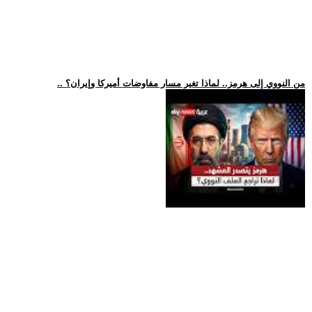
.. من النووي إلى هرمز.. لماذا تغير مسار مفاوضات أميركا وإيران؟