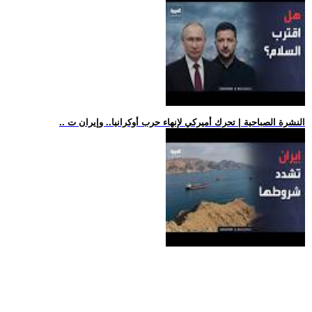
.. النشرة الصباحية | تحرك أميركي لإنهاء حرب أوكرانيا.. وإيران ت