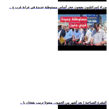
.. وزراء إسرائيليون يضعون حجر أساس مستوطنة جديدة في عرابة غرب ج
.. النشرة الصباحية | بعد أشهر من الجمود.. مبعوثا ترمب يفتحان با