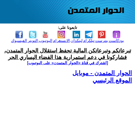
تابعونا على:
بودكاست
بنترست
تيلكرام
لينكدإن
الانستغرام
اليوتيوب
التويتر
الفيسبوك
تبرعاتكم وتبرعاتكن المالية تحفظ استقلال الحوار المتمدن،
فشاركونا في دعم استمرارية هذا الفضاء اليساري الحر
[اشترك في قناة ‫«الحوار المتمدن» على اليوتيوب]
الحوار المتمدن - موبايل
الموقع الرئيسي