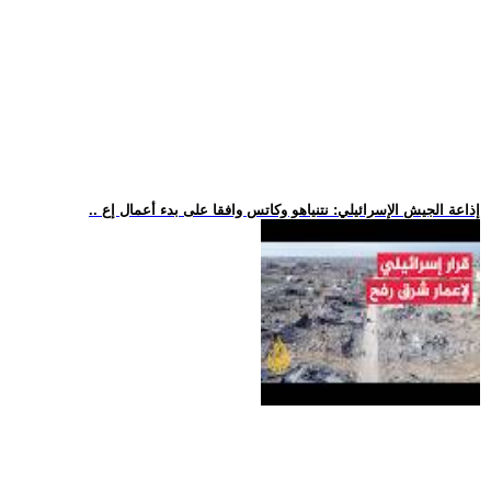
.. إذاعة الجيش الإسرائيلي: نتنياهو وكاتس وافقا على بدء أعمال إع