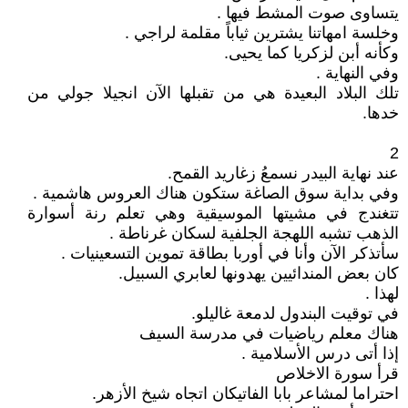
يتساوى صوت المشط فيها .
وخلسة امهاتنا يشترين ثياباً مقلمة لراجي .
وكأنه أبن لزكريا كما يحيى.
وفي النهاية .
تلك البلاد البعيدة هي من تقبلها الآن انجيلا جولي من
خدها.
2
عند نهاية البيدر نسمعُ زغاريد القمح.
وفي بداية سوق الصاغة ستكون هناك العروس هاشمية .
تتغندج في مشيتها الموسيقية وهي تعلم رنة أسوارة
الذهب تشبه اللهجة الجلفية لسكان غرناطة .
سأتذكر الآن وأنا في أوربا بطاقة تموين التسعينيات .
كان بعض المندائيين يهدونها لعابري السبيل.
لهذا .
في توقيت البندول لدمعة غاليلو.
هناك معلم رياضيات في مدرسة السيف
إذا أتى درس الأسلامية .
قرأ سورة الاخلاص
احتراما لمشاعر بابا الفاتيكان اتجاه شيخ الأزهر.