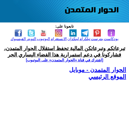
تابعونا على:
بودكاست
بنترست
تيلكرام
لينكدإن
الانستغرام
اليوتيوب
التويتر
الفيسبوك
تبرعاتكم وتبرعاتكن المالية تحفظ استقلال الحوار المتمدن،
فشاركونا في دعم استمرارية هذا الفضاء اليساري الحر
[اشترك في قناة ‫«الحوار المتمدن» على اليوتيوب]
الحوار المتمدن - موبايل
الموقع الرئيسي