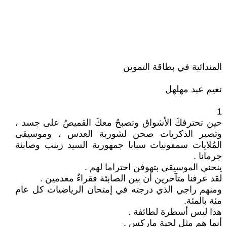
المندائية في بطاقة التموين
نعيم عبد مهلهل
1
حين تحترفكَ الأشواق وتصبحُ معكَ القميصُ على جسد ،
وتصير الذكريات صحن لشوربة العدس ، وموسيقى
المُلايات سمفونيات سبابا جمهورية السيد زينب وصابئة
جرمانا .
ينحني الموسيقي بتهوفن احتراما لهم .
لقد عرفنا متآخرين أن بين الصابئة فقراءٌ معدمين .
ومنهم راجي الذي درجته في إمتحان الرياضيات كل عام
مئة بالمئة.
هذا ليس أسطرة لطائفة .
أنما هم مثل لحية ماركس .