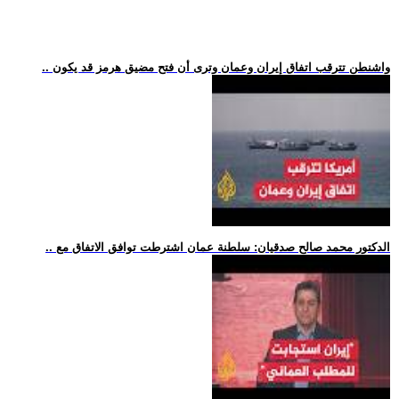
.. واشنطن تترقب اتفاق إيران وعمان وترى أن فتح مضيق هرمز قد يكون
.. الدكتور محمد صالح صدقيان: سلطنة عمان اشترطت توافق الاتفاق مع