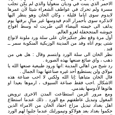
الاحمر الذي ينبت في وديان منغوليا والذي لم يكن تجلب
مسرة ولم تحرك في عواطف الشعراء شيئا لأن عمرها
لايدوم سوى اياما قليلة ، وكان الخان وهو ينظر اليها
لاتذكره سوى بأحمرار الدم فيدوسها غير مبالٍ برقتها يوم
يدلف الى خيمته البيضاء التي ضُربت له وسط افواج
جيوشه المتجحفلة لغزو العالم.
أول مرة وقع نظر جنكيزخان على سلة ورد ملونة لانواع
شتى يوم اتاه وفد من المدينة الوزبكية المنكوبة سمر ــ
قند .
نظر الخان الى سلة الورد وابتسم وقال : هل هي من
ذهب ، واي صائغ صنعها بهذه الصورة .
رد شيخ من اهالي المدينة :انها ورود طبيعية صنعها الله يا
مولاي ولن يستطيع أحد غيره صناعتها بهذا الجمال .
قال الخان متباهيا :إنا الله ولكني لا احب صناعة هذه
الاشكال .احب فقط صناعة السيوف ، ارموها بعيدا او
هاتوها لأدوسها بقدمي.
ومع مرور الزمن استطاعت المدن الاخرى ترويض
المغول وتبديل عاطفتهم مع الورد . ذلك عندما استطاع
اهل بغداد تبديل مزاج احفاد الخان من الامراء الذين
حكموا بغداد بعد هولاكو وتيمورلنك عندما جلبوا لهم الورد