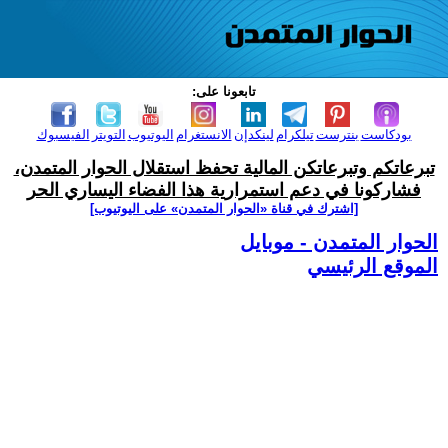
تابعونا على:
بودكاست
بنترست
تيلكرام
لينكدإن
الانستغرام
اليوتيوب
التويتر
الفيسبوك
تبرعاتكم وتبرعاتكن المالية تحفظ استقلال الحوار المتمدن،
فشاركونا في دعم استمرارية هذا الفضاء اليساري الحر
[اشترك في قناة ‫«الحوار المتمدن» على اليوتيوب]
الحوار المتمدن - موبايل
الموقع الرئيسي