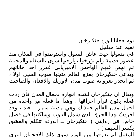
يوم جعلنا الورد جنكيزخان
نعيم عبد مهلهل
في منغوليا حيث عاش المغول واستوطنوا في المكان منذ
عصور قديمة ولم يؤرخوا توارخيها سوى بالشفاه والمخيلة
ثم نهض فيهم الهاجس الامبريالي فقرر احد خاناتهم
ويدعى جنكيزخان بغزو العالم متجها صوب الصين اولا ،
ثم انحدر بغزواته صوب مدن الاوزبك والافغان والطاجيك
.
ويقال ان جنكيزخان لشده انبهاره بجمال المدن فأن ردت
فعله يكون قرار احراقها ، وهذا ما فعله مع واحدة من
اجمل مدن العالم حينذاك وهي مدينة سمر ــ قند ، وقد
افردتُ لهذا الحرق الذي شمل البيوت وساكنيها في فصل
خاص في روايتي ( جنكيزخان ــ الوردة تتكلم والعشق
يكسر السيف ) .
المغول لم يعرفوا من الورد سوى ذلك الاقحوان البري