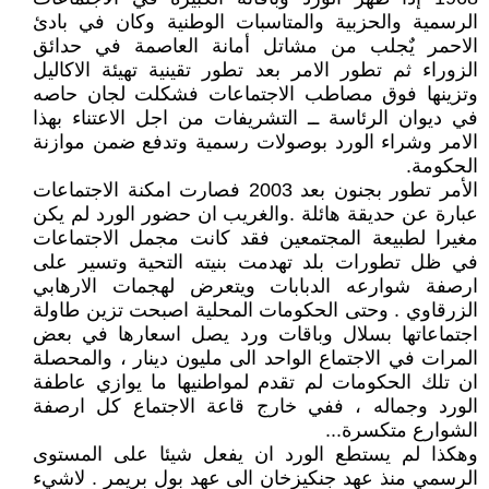
الرسمية والحزبية والمتاسبات الوطنية وكان في بادئ
الاحمر يٌجلب من مشاتل أمانة العاصمة في حدائق
الزوراء ثم تطور الامر بعد تطور تقينية تهيئة الاكاليل
وتزينها فوق مصاطب الاجتماعات فشكلت لجان حاصه
في ديوان الرئاسة ــ التشريفات من اجل الاعتناء بهذا
الامر وشراء الورد بوصولات رسمية وتدفع ضمن موازنة
الحكومة.
الأمر تطور بجنون بعد 2003 فصارت امكنة الاجتماعات
عبارة عن حديقة هائلة .والغريب ان حضور الورد لم يكن
مغيرا لطبيعة المجتمعين فقد كانت مجمل الاجتماعات
في ظل تطورات بلد تهدمت بنيته التحية وتسير على
ارصفة شوارعه الدبابات ويتعرض لهجمات الارهابي
الزرقاوي . وحتى الحكومات المحلية اصبحت تزين طاولة
اجتماعاتها بسلال وباقات ورد يصل اسعارها في بعض
المرات في الاجتماع الواحد الى مليون دينار ، والمحصلة
ان تلك الحكومات لم تقدم لمواطنيها ما يوازي عاطفة
الورد وجماله ، ففي خارج قاعة الاجتماع كل ارصفة
الشوارع متكسرة...
وهكذا لم يستطع الورد ان يفعل شيئا على المستوى
الرسمي منذ عهد جنكيزخان الى عهد بول بريمر . لاشيء