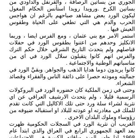
الجوري من بساتين الرصافة ، والقرنفل والداودي من
بساتين الكرخ .ورويدا رويدا استأنس الحكام المغول
ليكون الورد بعض مشاهد صباحهم بالرغم ان هواجس
الحرب والدم هي التي تطغي على الحياة وطقوس
العيش فيها .
استمر الامر مع بني عثمان ، ومع الفرس ايضا ، وربما
الانكليز وحدهم من اعتنوا بطقوس الورد في حفلات
قناصلهم ولم يتحدث التاريخ الشرقي خلال حكم الترك
والفرس انهم كانوا يتقبلون سلال الورد في اي من
مناسباتهم الوطنية والاجتماعية .
كانوا يريدون دوما هدايا الذهب والجواهر. وبقيَّ الورد في
جماليته ومودته حصرا على ذائقة الناس والفقراء وقصائد
الشعراء.
وحتى في زمن الملكية كان حضوره الورد في البروكولات
الرسمية قليلا ، ولم يتحدث الارشيف العراقي عن اي
نثرية لشراء سلة ورد حتى تلك الاكاليل التي كانت تقدم
للملك في مغادرته او عودته للبلاد او استقباله ضيوفه من
رؤوساء وملوك البلدان الاخرى .
الغريب أن نثرية الورد في السجلات الحكومية ظهرت
بعد العهد الجمهوري الرابع في العراق والذي ابتدأ عام
1968 إذا ظهر الورد وباقاته الكبيرة في الاجتماعات