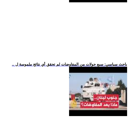
.. باحث سياسي: سبع جولات من المفاوضات لم تحقق أي نتائج ملموسة ل