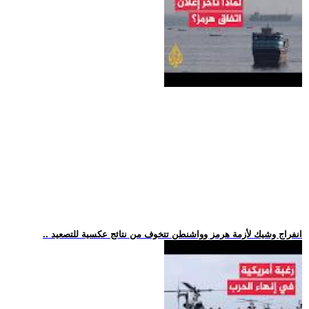
.. انفراج وشيك لأزمة هرمز وواشنطن تتخوف من نتائج عكسية للتصعيد