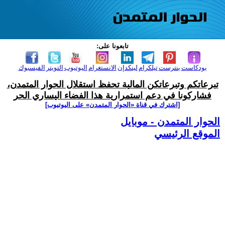
تابعونا على:
بودكاست
بنترست
تيلكرام
لينكدإن
الانستغرام
اليوتيوب
التويتر
الفيسبوك
تبرعاتكم وتبرعاتكن المالية تحفظ استقلال الحوار المتمدن،
فشاركونا في دعم استمرارية هذا الفضاء اليساري الحر
[اشترك في قناة ‫«الحوار المتمدن» على اليوتيوب]
الحوار المتمدن - موبايل
الموقع الرئيسي