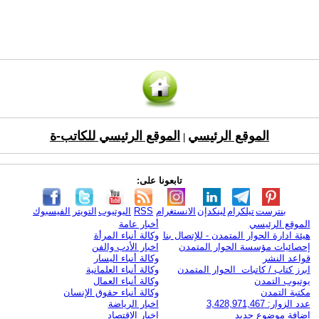
الموقع الرئيسي
الموقع الرئيسي للكاتب-ة
|
تابعونا على:
بنترست
تيلكرام
لينكدإن
الانستغرام
RSS
اليوتيوب
التويتر
الفيسبوك
الموقع الرئيسي
أخبار عامة
هيئة ادارة الحوار المتمدن - للإتصال بنا
وكالة أنباء المرأة
إحصائيات مؤسسة الحوار المتمدن
اخبار الأدب والفن
قواعد النشر
وكالة أنباء اليسار
ابرز كتاب / كاتبات الحوار المتمدن
وكالة أنباء العلمانية
يوتيوب التمدن
وكالة أنباء العمال
مكتبة التمدن
وكالة أنباء حقوق الإنسان
عدد الزوار: 3,428,971,467
اخبار الرياضة
اضافة موضوع جديد
اخبار الاقتصاد