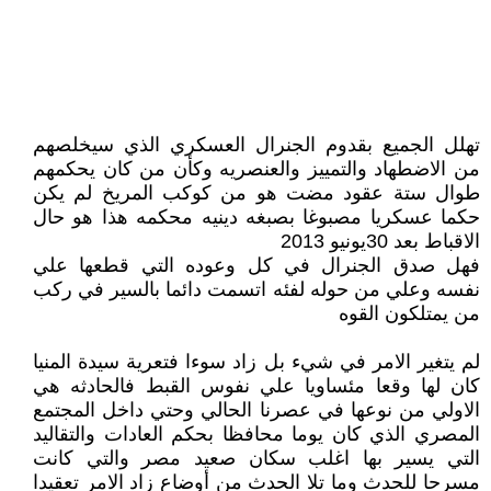
تهلل الجميع بقدوم الجنرال العسكري الذي سيخلصهم
من الاضطهاد والتمييز والعنصريه وكأن من كان يحكمهم
طوال ستة عقود مضت هو من كوكب المريخ لم يكن
حكما عسكريا مصبوغا بصبغه دينيه محكمه هذا هو حال
الاقباط بعد 30يونيو 2013
فهل صدق الجنرال في كل وعوده التي قطعها علي
نفسه وعلي من حوله لفئه اتسمت دائما بالسير في ركب
من يمتلكون القوه
لم يتغير الامر في شيء بل زاد سوءا فتعرية سيدة المنيا
كان لها وقعا مئساويا علي نفوس القبط فالحادثه هي
الاولي من نوعها في عصرنا الحالي وحتي داخل المجتمع
المصري الذي كان يوما محافظا بحكم العادات والتقاليد
التي يسير بها اغلب سكان صعيد مصر والتي كانت
مسرحا للحدث وما تلا الحدث من أوضاع زاد الامر تعقيدا