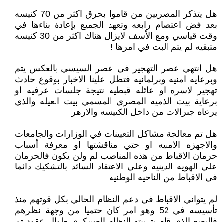
هل يتذكر المصريين من قاموا بحرق اكثر من 70 كنيسه
بعد فض اعتصام رابعه وتعهد الجميع بإعادة بناءها في
وقت قياسي ومع الأسف لايزال هناك اكثر من 30 كنيسه
متبقيه لم يتم البت في امرها !
هل انتهي عصر التهجير في عصر السيسي بالعكس يتم
وبرعايه امنيه وبرلمانيه فتطل علينا الاخبار بوقوع حادث
تهجير لاسره او عائله قبطيه نتيجة جلسات عرفيه او
برعاية بيت الذميه المصري المسمي بيت العيله والذي
يرعاه جنرالات من داخل الكنيسه والازهر
هل تم معالجة مشاكل التعيينات في الوزارات والجامعات
والاجهزه الامنيه او حتي مناقشتها او معرفة أسباب
حرمان الاقباط من هذه المناصب لم ولن يكون فالحرمان
علي الهويه الدينيه وعلي الاعتقاد السائد بالتشكيك دائما
في الاقباط من الناحيه الوطنيه
لم يتواني الاقباط في دعم النظام الحالي بكل قوتهم منذ
تأسيسه في 52 وهو امر كان حتميا من وجهة نظرهم
فالبعبع الذي قام بتربيته النظام العسكري طوال عقود تم