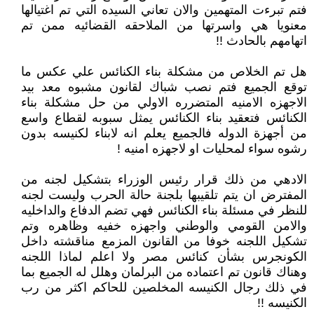
فتم تبرءت المتهمين والان تعاني السيده التي تم اغتيالها
معنويا هي واسرتها من الملاحقه القضائيه ممن تم
اتهامهم بالحادث !!
هل تم الخلاص من مشكلة بناء الكنائس علي عكس ما
توقع الجميع فتم نصب شباك لقانون مشبوه معد بيد
الاجهزه الامنيه المتضرره الاولي من حل مشكلة بناء
الكنائس فتعقيد بناء الكنائس يمثل سبوبه لقطاع واسع
من أجهزة الدوله فالجميع يعلم انه لابناء لكنيسه بدون
رشوه سواء لمحليات او لاجهزه امنيه !
الادهي من ذلك قرار رئيس الوزراء بتشكيل لجنه من
المفترض ان يتم تلقيبها بلجنة حالة الحرب وليست لجنه
للنظر في مسئلة بناء الكنائس فهي تضم الدفاع والداخليه
والامن القومي والوطني واجهزه خفيه وظاهره وتم
تشكيل اللجنه خوفا من القانون المزمع مناقشته داخل
الكونجرس بشأن كنائس مصر ولا اعلم لماذا اللجنه
وهناك قانون تم اعتماده من البرلمان وهلل له الجميع بما
في ذلك رجال الكنيسه المخلصين للحاكم اكثر من رب
الكنيسه !!