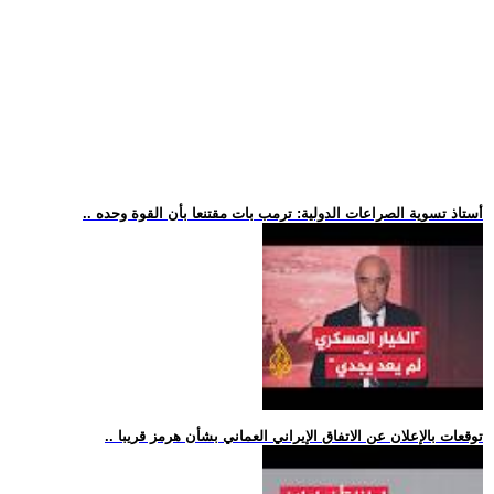
.. أستاذ تسوية الصراعات الدولية: ترمب بات مقتنعا بأن القوة وحده
.. توقعات بالإعلان عن الاتفاق الإيراني العماني بشأن هرمز قريبا