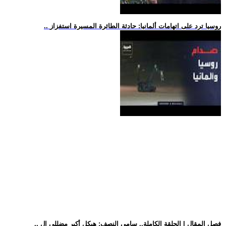
.. روسيا ترد على اتهامات ألمانيا: حادثة الطائرة المسيرة استفزاز
.. فصل المقال | الحلقة الكاملة.. سامي النصف: هيكل أكبر مضللي ال