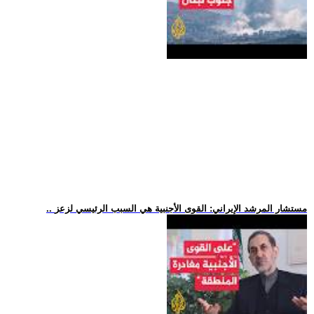
.. مستشار المرشد الإيراني: القوى الأجنبية هي السبب الرئيسي لزعز