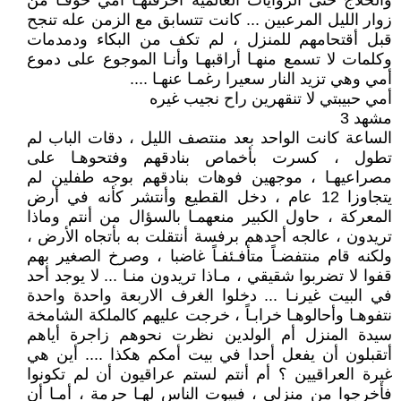
والحلاج حتى الروايات العالمية أحرقتهـا أمي خوفـاً من
زوار الليل المرعبين ... كانت تتسابق مع الزمن عله تنجح
قبل أقتحامهم للمنزل ، لم تكف من البكاء ودمدمات
وكلمات لا تسمع منهـا أراقبهـا وأنـا الموجوع على دموع
أمي وهي تزيد النار سعيرا رغمـا عنهـا ....
أمي حبيبتي لا تنقهرين راح نجيب غيره
مشهد 3
الساعة كانت الواحد بعد منتصف الليل ، دقات الباب لم
تطول ، كسرت بأخماص بنادقهم وفتحوهـا على
مصراعيهـا ، موجهين فوهات بنادقهم بوجه طفلين لم
يتجاوزا 12 عام ، دخل القطيع وأنتشر كأنه في أرض
المعركة ، حاول الكبير منعهمـا بالسؤال من أنتم وماذا
تريدون ، عالجه أحدهم برفسة أنتقلت به بأتجاه الأرض ،
ولكنه قام منتفضـاً متأفـئفـاً غاضبا ، وصرخ الصغير بهم
قفوا لا تضربوا شقيقي ، مـاذا تريدون منـا ... لا يوجد أحد
في البيت غيرنـا ... دخلوا الغرف الاربعة واحدة واحدة
نتفوهـا وأحالوهـا خرابـاً ، خرجت عليهم كالملكة الشامخة
سيدة المنزل أم الولدين نظرت نحوهم زاجرة أياهم
أتقبلون أن يفعل أحدا في بيت أمكم هكذا .... أين هي
غيرة العراقيين ؟ أم أنتم لستم عراقيون أن لم تكونوا
فأخرجوا من منزلي ، فبيوت الناس لهـا حرمة ، أمـا أن