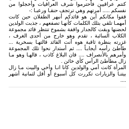
كنتم عراقيين فأحترموا شرف العراقيات وأخجلوا من
نفسكم ..... أمرتهم وهي ترتجف حنقـا ورعبـا :-
قفوا مكانكم أين هو قائدكم أنبهر الطفلان حين كانت
أمهمـا تلقي بتلك الكلمات كأنهـا تصفعهم ، جذبت الولدين
لحضنها وبقت كالجدار واقفة بشموخ تنتظر قائد مجموعة
الكلاب السائبة ، تقدم وهو خارج من أحدى الغرف ،
غزرته بنظرة ثاقبة هوه أنت القائد قالتهـا بسخرية ...
طأطئ رأسه أيجابـاً .... ثم أستدار نحوا تلك المجموعة
وأمرهم بالأنصراف .... قان البلاغ كاذب ، قالهـا وهو مـا
زال مطأطئ الرأس كأي خائن .
المرأة كانت أمي والولدين كانا انـا وأخي والبيت مـا زال
بيتنـا والزيارات تكررت كل أسبوع أو أقل لثمانية أشهر
....