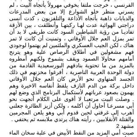
الفرنسي ، خرجت ملتفا بخوفي مهرولاً بأتجاه البيت ، لم
يسرني منظر خلو الشوارع إلا من بعض المدرعات
والدبابات ذاهبة بأتجاه الأذاعة والتلفزيون ، كدت أنسى
دراجتي الهوائية عدت لهـا ركبتهـا وأنطلقت ، بين الأزقة
تفاديـا من رؤية الشياطين السود كانت طريقي لا بد أن
تمر بمزل العم جلال الأوقاتي ، وتمنيت أن كانت لا تمر
هناك ، لكن الجيب العسكري والملثمين لم يهتموا لوجودي
فهم مشغولين في أطلاق الرصاص علية وهو يترنح
أمامهم محاولا الصمود ويقف بشموخ ولكنهم أمطروه
بالمزيد من ما تحتوية بنادقهم البورسعيدية القادمة من
دولة الوحدة العربية الناصرية ، أفرغوا مخزنهم في ذلك
الجسد المتهاوي نحو الأرض كان العم جلال الأوقاتي
داخل بركة من الدم النازف يلفظ أنفاسه الاخيرة وهم
يهمون بصعود عرباتهم لأستكمال البرنامج الذي وضع لهم
. وصلت البيت مرتعبـا لا أقوى على الكلام أتجهت نحو
أبي مسرعـا أحاول أن أكلمه ، ولكن أزيز الطائرة جعلني
أهرب إلى غرفتي لحين قدوم أبي وهو يلعن المجرمين
والقتلة الأنقلابيين ، رأيته هناك يرتدي ملابسه ثم يختفي .
مشهد 2
صبت أمي المزيد من النفط الأبيض في علبة سخان الماء