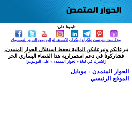
تابعونا على:
بودكاست
بنترست
تيلكرام
لينكدإن
الانستغرام
اليوتيوب
التويتر
الفيسبوك
تبرعاتكم وتبرعاتكن المالية تحفظ استقلال الحوار المتمدن،
فشاركونا في دعم استمرارية هذا الفضاء اليساري الحر
[اشترك في قناة ‫«الحوار المتمدن» على اليوتيوب]
الحوار المتمدن - موبايل
الموقع الرئيسي