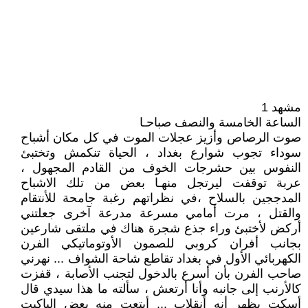
مشهد 1
الساعة الخامسة والنصف صباحـا
صوت الرصاص وأزيز عجلات الموت في كل مكان أشباح
سوداء تجوب شوارع بغداد ، الحياة تنكمش وتختبئ
النفوس بين حشرجات الخوف من القادم المجهول ،
عربة توقفت ليرتجل منهـا بعض من تلك الاشباح
المدججين بالسلاح ،في نظراتهم رغبة جامحة للأنتقام
والقتل ، مرت أمامي مسرعة مدرعة آخرى جعلتني
أركض لأختبئ وراء جذع شجرة هناك في ملتقى شارعين
بجانب أفران كروبي للصمون الأوتوماتيكي الفرن
الكهربائي الأول في بغداد تقاطع شاحة الشواف ... نهرني
صاحب الفرن بأن أسرع بالدخول لتجنب الأصابة ، قفزت
كالأرنب إلى جانبه وأنا أرتعش ، سألته ما هذا سيدي قال
أسكت يظهر أنه أنقلاب ... أبتعت منه بعض الباكيت