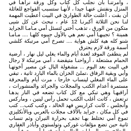
، وأمرتنـا بأن نجلب كل كتاب وكل ورقة نراهـا في
المنزل ونفتش عنهـا جيدا ، لأنهـا ستسبب الفواجع للعائلة
أن بقت ، أعلنت حالة الطوارئ في البيت أعطيت المهمة
لنـا نحن الثلاثة أكبرنـا 12 عام ، نبحث عن كل شيى
متكون من الورق ، تذهب أختي لتسئل أمي مـامـا الجرايد
همينة ؟ تجيبهـا أمي نعم هي بالأول جيبوه كلهـا .... مـامـا
شنو كله هية كلش هواية .... تصرخ أمي مرتبكة كلشي
أسمة ورقة لازم يحترق
لم ينطفئ الموقد لعدة أيام والماء يغلي ليل نهار ، أرضية
الحمام مشتعلة ، أرواحنـا متيقضة ، أمي مرتبكة لا رجال
في البيت بعد اليوم ... مشغولة البال عن مصير أخوتهـا
وأبي وبقية الرفاق ،تملئ الخزان بالماء البارد ثانية ، تبقي
على الماء المغلي لينساب خارجا ، مرت أيام والمحرقة
مستمرة أعدام الكتب والمجلات والجرائد والمنشورات ،
أراقبهـا وهي تبكي مع كل كتاب تضعه في النار يدهـا
ترتعش ، كانت أغلب الكتب تحمل رأس لينين ، وماركس
وأنجلس ، كانت كراريس فهد الخالد ، وكتب كتب... كتب
في كل مكان ، جرايد بالألاف مجلات بالعربي وبالأنكليزي
تموع أمي تختلط بهـا تجف بحرارة النيران وثم تنساب
ثانية حين تضع مؤلفات غوركي وتولستوي وأباذر الغفاري