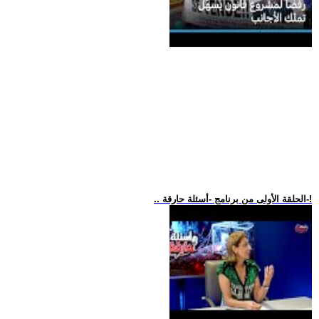
.. الحلقة الأولى من برنامج -أسئلة حارقة-!