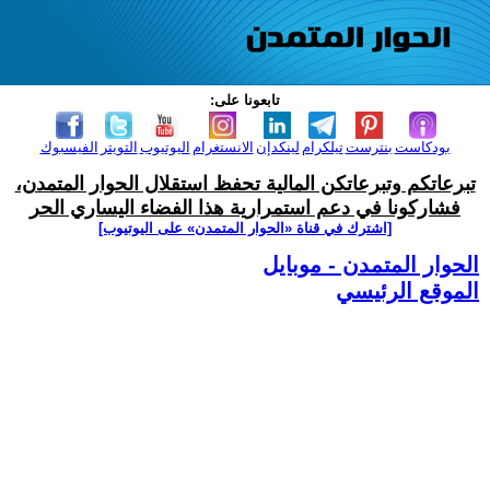
تابعونا على:
بودكاست
بنترست
تيلكرام
لينكدإن
الانستغرام
اليوتيوب
التويتر
الفيسبوك
تبرعاتكم وتبرعاتكن المالية تحفظ استقلال الحوار المتمدن،
فشاركونا في دعم استمرارية هذا الفضاء اليساري الحر
[اشترك في قناة ‫«الحوار المتمدن» على اليوتيوب]
الحوار المتمدن - موبايل
الموقع الرئيسي