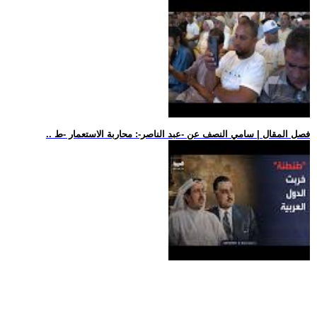
.. فصل المقال | سامي النصف عن -عبد الناصر-: محاربة الاستعمار -ط