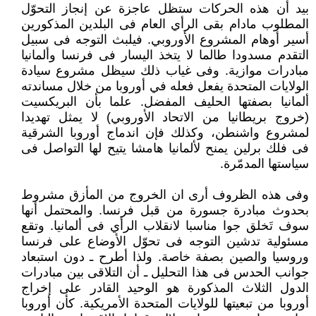
بيد أن هذه الحركات ستظل عاجزة عن إنجاز التحوّل
المطلوب مادام بقى الرأي العام فى البلدين المذكورين
أسير أوهام المشروع الأوروبي. فيلبث التوجه فى سبيل
التقدم مسدودا طالما لا يتخذ اليسار فى فرنسا وألمانيا
مبادرات موازية. وفى غياب ذلك سيظل مشروع سيادة
الولايات المتحدة يفعل فعله في أوروبا من خلال مساندته
ألمانيا بصفتها الحليف المفضل. علما بأن البريكسيت
(خروج بريطانيا من الاتحاد الأوروبي) لا يمثل تهديدا
لمشروع واشنطن، وكذلك فإن اندماج أوروبا الشرقية
فى فلك برلين يمنح لألمانيا هامشا يتيح لها التواصل فى
سياستها المدمّرة.
وفى هذه الظروف أرى ان الخروج من المأزق مشروط
بحدوث مبادرة جسورة من قبل فرنسا. والمحتمل أنها
سوف تَخلق جوا مناسبا لانقلاب الرأي فى ألمانيا. وتقع
مسئولية تدشين التوجه فى تحوّل الأوضاع على فرنسا
وروسيا والصين بصفة خاصة. ولذا أطرح ـ دون استبعاد
جوانب الحدس فى هذا التحليل ـ أن التلاقى بين مبادرات
الدول الثلاث المذكورة هو الوحيد القادر على إخراج
أوروبا من تبعيتها للولايات المتحدة الأمريكية. كأن أوروبا