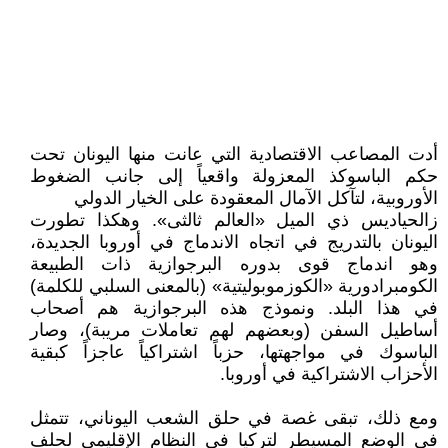
أدت المصاعب الاقتصادية التي عانت منها اليونان تحت
حكم الباسوكذ المعزولة واقعياً إلى جانب الضغوط
الأوروبية، لتآكل الآمال المعقودة على الخيار الدولي
زالحياديس ذي الميل «العالم ثالثى». وهكذا تطورت
اليونان بالتدريج في اتجاه الاندماج في أوروبا الجديدة،
وهو اندماج قوى بدوره البرجوازية ذات الطبيعة
الكومبرادورية «الكوزموبوليتية» (بالمعنى السلبي للكلمة)
في هذا البلد. ونموذج هذه البرجوازية هم أصحاب
أساطيل السفن (وبعضهم لهم تعاملات مريبة)، وصار
الباسوك في مواجهتها، حزباً اشتراكياً عاجزاً كبقية
الأحزاب الاشتراكية في أوروبا.
ومع ذلك، تبقى غصة في حلق الشعب اليوناني، تتمثل
في الوضع المسيطر لتركيا في النظام الإقليمي لحلف