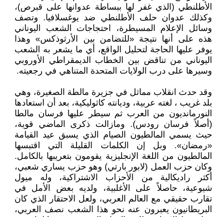
الأطلنطي (الذي غفر لها ببساطة عدوانها على قبرص)،
وكذلك عدوان حلف الأطلنطي ضد يوغسلافيا. وتصف
وسائل الإعلام المسيطرة، احتجاجات الشعب اليوناني
هذه على أنها نتيجة «للتضامن بين الأرثوذكس» وهذا
يوفر عليها الحاجة لتحليل الواقع، أي ما يشعر به الشعب
اليوناني من تناقض بين الخطاب الديمقراطي الأوروبي
وسيرها على درب الولايات المتحدة المتناهي في رجعيته.
وقد حدث انقلاب مماثل في جزيرة مالطة الصغيرة، وهي
بلد غريب ، لغته عربية، وديانته كاثوليكية، بعد أن استعادها
النورمانديون من العرب ثم سيطر عليها فرسان مالطا
(أصلاً فرسان رودس). ومازالت ذكرى الماضي قوية،
حيث يسمي المالطيون الصيام الذي يسبق عيد القيامة
«رمضان». وبل إن الكلمات القليلة التي اقتبسها
المالطيون من اللغة الإنجليزية يقومون بتعريبها بالكامل.
وكان حزب العمل (لابور بارتي) وهو حزب يساري شعبي،
أكثر راديكالية من الأحزاب الاشتراكية، وله ميول
شيوعية، حاصلاً على الأغلبية، ولديه بعض الأمل في
تقارب حقيقي مع العالم العربي، ولعل الاحتقار الذي كان
البريطانيون يعبرون عنه نحو هذا الشعب نصف العربي،