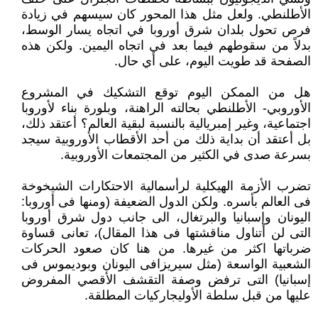
الأطلنطي. ولعل مثل هذا المحور كان سيسهم في زيادة
فرص تحول بلدان شرق أوروبا في اتجاه يسار الوسط،
بدلاً من سقوطهم فيما بعد في اتجاه اليمين. ولكن هذه
الصفحة قد طويت اليوم، على أي حال.
هل من الممكن اليوم توقع التشكيك في المشروع
الأوروبي- الأطلنطي بحالته الراهنة، وبلورة بناء لأوروبا
اجتماعية، وغير إمبريالية بالنسبة لبقية العالم؟ أعتقد ذلك،
بل أعتقد أن بداية ذلك من أحد الأقطاب الأوروبية سيجد
بسرعة صدى في الكثير من المجتمعات الأوروبية.
تضرب الأزمة الهيكلية لرأسمالية الاحتكارات الشيخوخة
فى العالم بأسره. ولكن الدول الضعيفة (ومنها فى أوروبا:
اليونان وإسبانيا والبرتغال، الى جانب دول شرق أوروبا
التى لن أتناول مناقشتها فى هذا المقال)، تعانى قساوة
ضرباتها اكثر من غيرها. من هنا كان صعود الحركات
الشعبية الواسعة (مثل سيريزافى اليونان وبوديموس فى
إسبانيا) التى ترفض وصفة التقشف الأقصي المفروض
عليها من قبل سلطة الأوليجاركيات المطلقة.