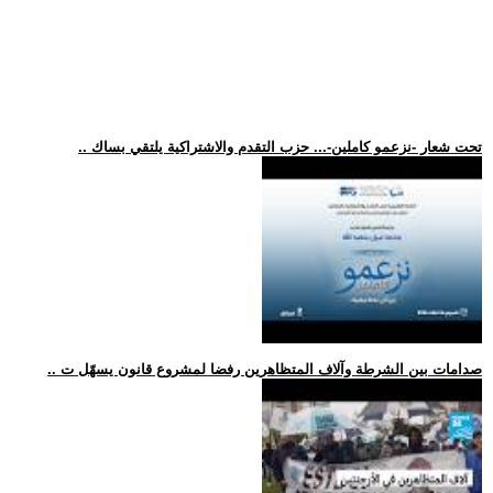
.. تحت شعار -نزعمو كاملين-... حزب التقدم والاشتراكية يلتقي بساك
.. صدامات بين الشرطة وآلاف المتظاهرين رفضا لمشروع قانون يسهّل ت