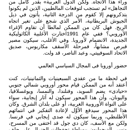
وراء هذا الاتجاه. ولكن الدول العربية» بقدر كامل من
التجاهل» لم تستجب لتوقعات المالطيين، الذين لم يكونوا
يتذكرونهم إلا كقوم من الدرجة الثانية، يأتون في ذيل
الجيوش البريطانية، الأمر الذي شجع على تغير اتجاه
الريح. فهل كان من الممكن لمالطا أن تقاوم الإغراء
الأوروبي؟ ففي عام 1991اختارت الأغلبية الكاثوليكية
الجديدة، الانضمام لأوروبا. وفي الأغلب، سيكون مصير
قبرص مشابهاً، فمرحلة الأسقف مكاريوس، صديق
الاتحاد السوفييتي، وعبد الناصر، قد ولت.
حضور أوروبا فى المجال السياسي العالمي
في لحظة ما من عقدي السبعينيات والثمانينيات، كنت
أعتقد أنه من الممكن قيام محور أوروبي شمالي جنوبي
«حيادى» يضم السويد، وفنلندا، والنمسا، ويوغسلافيا،
واليونان، وأن هذا المحور سيكون له آثار إيجابية، سواء
على النواة الأوروبية الغربية، أو على بلدان الشرق. وكان
هذا المحور سيدفع الأوَّل لإعادة التفكير في انتمائهم
الأطلنطي، وربما سيكون له صدى إيجابي في فرنسا.
ولكن مع الأسف، كان دي جول قد اختفى من المسرح،
ونسي الديجوليون ببساطة تحفظات الجنرال على حلف