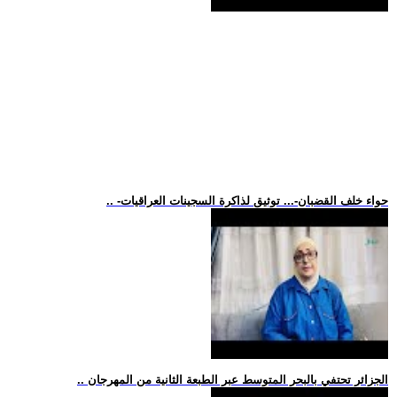
.. -حواء خلف القضبان-... توثيق لذاكرة السجينات العراقيات
.. الجزائر تحتفي بالبحر المتوسط عبر الطبعة الثانية من المهرجان