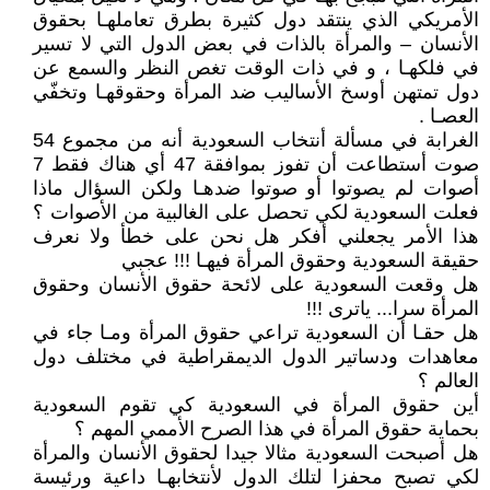
الأمريكي الذي ينتقد دول كثيرة بطرق تعاملهـا بحقوق
الأنسان – والمرأة بالذات في بعض الدول التي لا تسير
في فلكهـا ، و في ذات الوقت تغص النظر والسمع عن
دول تمتهن أوسخ الأساليب ضد المرأة وحقوقهـا وتخفّي
العصـا .
الغرابة في مسألة أنتخاب السعودية أنه من مجموع 54
صوت أستطاعت أن تفوز بموافقة 47 أي هناك فقط 7
أصوات لم يصوتوا أو صوتوا ضدهـا ولكن السؤال ماذا
فعلت السعودية لكي تحصل على الغالبية من الأصوات ؟
هذا الأمر يجعلني أفكر هل نحن على خطأ ولا نعرف
حقيقة السعودية وحقوق المرأة فيهـا !!! عجبي
هل وقعت السعودية على لائحة حقوق الأنسان وحقوق
المرأة سرا... ياترى !!!
هل حقـا أن السعودية تراعي حقوق المرأة ومـا جاء في
معاهدات ودساتير الدول الديمقراطية في مختلف دول
العالم ؟
أين حقوق المرأة في السعودية كي تقوم السعودية
بحماية حقوق المرأة في هذا الصرح الأممي المهم ؟
هل أصبحت السعودية مثالا جيدا لحقوق الأنسان والمرأة
لكي تصبح محفزا لتلك الدول لأنتخابهـا داعية ورئيسة