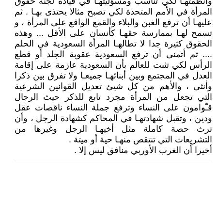
وأنظمتهـا لكي تناسب ومسؤليتهـا في قيادة لجنة حقوق
المرأة في الأمم المتحدة لكي تصبح مثالا يحتذى بهـا . ثم
عليهـا أن ترفع الغبن والبلاء والقمع الواقع على المرأة ، و
تسمح لهـا بممارسة حقهـا كأنسان على الأقل ... وهذه
الحقوق كثيرة جدا لا تطالهـا المرأة السعودية في الحلم
.... ثم أتمنى أن ترفع السعودية عقوبة الجلد أو قطع
الرأس لكي تثبت للعالم بأن السعودية عازمة على إقامة
العدل في المجتمع وبين أبنائهـا جميعـا ولا تفرق بين ذكرا
وأنثى ، والأهم من كل شيئ تعديل القوانين الشرعية
التي تجعل من المرأة مجرد تابع للذكر حيث الرجال
قـّوامون على النساء وترفع جملة النساء ناقصات عقل
ودين ، وتقبل شهادتهـا في المحاكم كشهادة الرجل ، وأن
ترث حصة كاملة مثل أخيهـا الرجل وغيرها من
التشريعات التي تنتقص منهـا حية أو ميتة .
أخيرا أن الغرب الأوربي منافق ليس إلا .