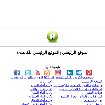
الموقع الرئيسي
الموقع الرئيسي للكاتب-ة
|
تابعونا على:
بنترست
تيلكرام
لينكدإن
الانستغرام
RSS
اليوتيوب
التويتر
الفيسبوك
الموقع الرئيسي
أخبار عامة
هيئة ادارة الحوار المتمدن - للإتصال بنا
وكالة أنباء المرأة
إحصائيات مؤسسة الحوار المتمدن
اخبار الأدب والفن
قواعد النشر
وكالة أنباء اليسار
ابرز كتاب / كاتبات الحوار المتمدن
وكالة أنباء العلمانية
يوتيوب التمدن
وكالة أنباء العمال
مكتبة التمدن
وكالة أنباء حقوق الإنسان