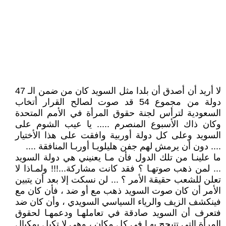
لا أريد أن أصدق أن بلدا مثل السويد كان من ضمن الـ 47
دولة من مجموع 54 قد صوت لصالح القرار أتخاب
السعودية لترأس لجنة حقوق المرأة في الأمم المتحدة
وكان ذاك الأسبوع المنصرم ..... يا عيب الشوم على
السويد وعلى كل دولة أوربية وافقت على هذا الأختيار
.... دون أن يرمش لهم جفن هليلويـا أوربـا المنافقة ....
ما علينـا من تلك الدول فأن مـا يعنيني هي دولة السويد
... لمن ذهب صوتهـا ؟ فقد كانت مشاركة...!!! ولمـاذا لا
تعلن للشعب حقيقة الأمر ؟ ... لن نسكت إلا بعد أن يتبين
الأمر أن كان صوت السويد ذهب مع أو ضد ، فأن كان مع
فينكشف الزيف والرياء السياسي السويدي ، وأن كان ضد
فتعرف أن السويد صادقة في تعاملهـا ودعمهـا لحقوق
المرأة التي تتبجح بهـا في كل مكان ، وهي لا تكيل بمكيال