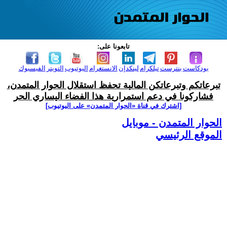
تابعونا على:
بودكاست
بنترست
تيلكرام
لينكدإن
الانستغرام
اليوتيوب
التويتر
الفيسبوك
تبرعاتكم وتبرعاتكن المالية تحفظ استقلال الحوار المتمدن،
فشاركونا في دعم استمرارية هذا الفضاء اليساري الحر
[اشترك في قناة ‫«الحوار المتمدن» على اليوتيوب]
الحوار المتمدن - موبايل
الموقع الرئيسي