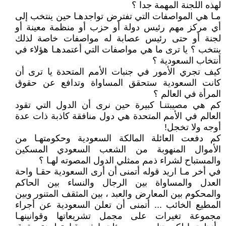
لهذه اللجنة المهمة جدا ؟
مـا هي المواصفات التي تفترض تواجدهـا حين ينتخب إلى
أي مركز مهم رئيس دولة أو حزب أو منظمة معينة أو
لجنة أو حتى رئيس عصابة له مواصفات خاصة لذلك
ينتخب ؟ يا ترى ما هي مواصفات التي أعتمدهـا هؤلاء في
أنتخاب السعودية ؟
كيف تجري الأمور في جنبات الأمم المتحدة يا ترى أن
كانت السعودية ستحقق المساواة وتدافع عن حقوق
المرأة في العالم ؟
كم هي مصيبتنـا كبيرة حين نرى أن الدول التي تقود
العالم في الأمم المتحدة هي دول منافقة كاذبة ذات عدة
أوجه ولا تخجل!
كم دفعت العائلة المالكة السعودية وحكومتهـا من
الأموال المنهوبة من الشعب السعودي المسكين
والمستباح لشراء ذمم ممثلي الدول المصوته لهـا ؟
في أخر مـا اريد قوله أتمنى أن أرى السعودية حقـا واحة
العدل والمساواة بين الرجال والنساء بين الحاكم
والمحكوم بين المعارض والعبد ، بين المثقف المتنور وبين
المطيع الخائب ... أتمنى أن تعلن السعودية عن أجراء
مجموعة تغيرات على مجمل تشريعاتها وقوانينهـا