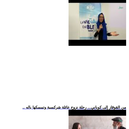
.. من القوقاز إلى كوباني... رحلة نزوح عائلة شركسية وتمسكها باله