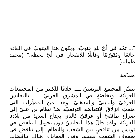
"... ثمّة في أيّ بلدٍ جنوبٌ، ويكون هذا الجنوبُ في العادة
جائعًا ومُتَورّمًا وقابلًا للانفجار في أيّ لحظة." (محمد
طمليه)
مقدّمة
يتميّز المجتمع التونسيّ ــــ خلافًا للكثير من المجتمعات
العربيّة، وبخاصّةٍ في المشرق العربيّ ــــ بالتجانس
العرقيّ والدينيّ والمذهبيّ. وهذا من المميِّزات التي
منعتِ انزلاقَ الانتفاضة التونسيّة ضدّ نظام بن عليّ إلى
صراع طائفيّ أو عرقيّ كالذي يجتاح العديدَ من بلادنا
العربيّة. ولقد حالَ هذا التجانسُ دون تحويل التناقض في
تونس من تناقضٍ بين الشعب والنظام، إلى تناقض في
صفوف الشعب نفسه. وفي المقابل، هناك تناقضات