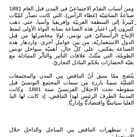
ومن أسباب التقدّم الاجتماعيّ في المدن قبل العام 1881
صناعةُ الشاشِيّة (غطاء الرأس)، التي كانت تصدِّر كمّيّات
ٍكبيرةً إلى المنطقة العربيّة وإفريقيا وآسيا، حتى ذهب
كثيرون إلى اعتبار هذه الصناعة بمثابة النواة الأولى لنمط
الإنتاج الرأسماليّ في تونس، لولا محاصرتُها من قِبل
الدول الاستعماريّة، من بين عوامل أخرى. وازدهار هذه
الصناعة يعكس، على كلّ حال، أهميّة سواحل تونس
الطويلة، التي مثّلتْ علاقات التأثير والتأثّر المتبادلة مع
بقيّة الحضارات بحُكم التبادل التجاريّ.
يتّضح ممّا سبق أنّ التناقض بين المدن والمجتمعات
القبليّة سمةٌ بارزة من سمات المجتمع التونسيّ قبل
سقوطه تحت الاحتلال الفرنسيّ سنة 1881. وكانت
المدينةُ الطرفَ الرئيس لهذا التناقض، إذ كانت لها اليدُ
العليا سياسيًّا واقتصاديًّا وإداريًّا.
2 - تمظهرات التناقض بين الساحل والداخل خلال
الاستعمار: