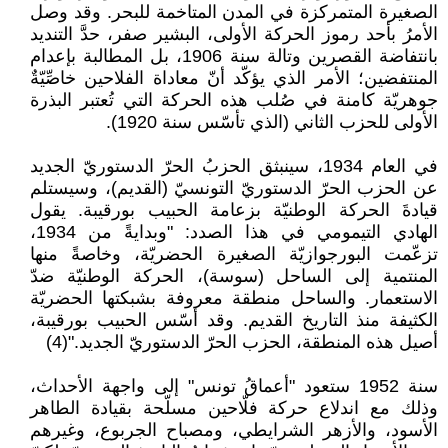
الصغيرة المتمركزة في المدن المتاخمة للبحر. وقد وصل
الأمرُ بأحد رموز الحركة الأولى، البشير صفر، حدَّ التنديد
بانتفاضة القصرين وتالة سنة 1906، بل المطالبة بإعدام
المنتفضين؛ الأمر الذي يؤكّد أنّ معاداة الفلاحين خاصِّيّةٌ
جوهريّة كامنة في صُلب هذه الحركة التي تُعتبر البذرة
الأولى للحزب الثاني (الذي تأسّس سنة 1920).
في العام 1934، سينبثق الحزبُ الحرّ الدستوريّ الجديد
عن الحزب الحرّ الدستوريّ التونسيّ (القديم)، وسيستلم
قيادةَ الحركة الوطنيّة بزعامة الحبيب بورقيبة. يقول
الهادي التيمومي في هذا الصدد: "وبدايةً من 1934،
تزعّمت البورجوازيّة الصغيرة الحضريّة، وخاصةً منها
المنتمية إلى الساحل (سوسة)، الحركة الوطنيّة ضدّ
الاستعمار. والساحل منطقة معروفة بشبكتها الحضريّة
الكثيفة منذ التاريخ القديم. وقد أسّس الحبيب بورقيبة،
أصيل هذه المنطقة، الحزب الحرّ الدستوريّ الجديد."(4)
سنة 1952 ستعود "أعماقُ تونس" إلى واجهة الأحداث،
وذلك مع اندلاع حركة فلّاحين مسلّحة بقيادة الطاهر
الأسود، والأزهر الشرايطي، ومصباح الجربوع، وغيرهم