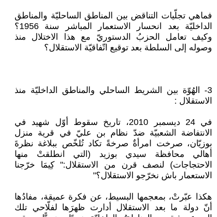
فماهي تجلّيات التناقض بين المناطق الساحليّة والمناطق
الداخليّة بعد انحسار الاستعمار المباشر سنة 1956؟
وكيف تعامل الحزبُ الدستوريّ مع هذا الاختلال منذ
وصوله إلى السلطة بعد توقيع اتّفاقيّة الاستقلال؟
3- الهُوّة بين الشريط الساحلي والمناطق الداخليّة منذ
الاستقلال :
في 24 ديسمبر 2010، تاريخ سقوط أوّل شهيد في
الانتفاضة الشعبيّة ضدّ نظام بن عليّ في قرية منزل
بوزيّان، صرخت امرأةٌ صرخةً تكاد تُلخّص ببلاغة نظرةَ
أهالي محافظة سيدي بوزيد (التي انطلقتْ منها
الاحتجاجات) لنصف قرن من الاستقلال:" كِيمَا خرّجنا
الاستعمار باش نخرّجو الاستقلال؟"
هكذا عبّرتْ، بمعجمها البسيط، عن فكرة عميقة، مفادُها
أنّ دولة ما بعد الاستقلال أدارت ظهرَها لفلّاحي تلك