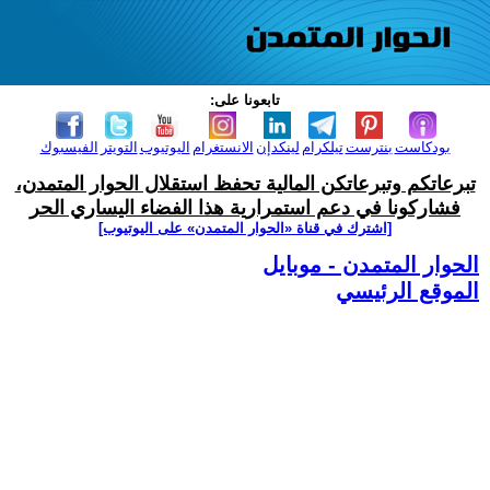
تابعونا على:
بودكاست
بنترست
تيلكرام
لينكدإن
الانستغرام
اليوتيوب
التويتر
الفيسبوك
تبرعاتكم وتبرعاتكن المالية تحفظ استقلال الحوار المتمدن،
فشاركونا في دعم استمرارية هذا الفضاء اليساري الحر
[اشترك في قناة ‫«الحوار المتمدن» على اليوتيوب]
الحوار المتمدن - موبايل
الموقع الرئيسي