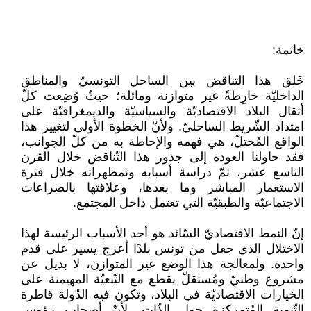
خاتمة:
خَلق هذا التناقض بين الساحل التونسيّ والمناطق
الداخليّة خارِطةً غير متوازنة ومائلة؛ حيثُ وُضِعت كلّ
أثقال البلاد الاقتصاديّة والسياسيّة والديمغرافيّة على
امتداد الشّريط الساحليّ. ولأنّ الخطوة الأولى لتغيير هذا
الواقع المُختلّ، هي فهمه والإحاطة به من كلّ الجوانب،
فقد حاولنا العودة إلى جذور هذا التّناقض خلال القرن
التاسع عشر، ثمّ دراسة أسبابه وتمظهراته خلال فترة
الاستعمار المباشر وما بعدها، وعلاقتها بالصراعات
الاجتماعيّة والطبقيّة التي تعتمل داخل المجتمع.
إنّ النمط الاقتصاديّ السّائد هو أحد الأسباب الرئيسة لهذا
الاختلال الذي جعل من تونس بلدًا أعرج يسير على قدم
واحدة. ولمعالجة هذا الوضع غير المتوازن، لا بديل عن
مشروع وطنيّ ومُستقلّ يقطع مع التّبعيّة المهيمنة على
الخيارات الاقتصاديّة في البلاد، وتكون فيه الدّولة قاطرة
التّنمية المُتمركزة حول الذّات، لأنّ أصحاب رؤوس