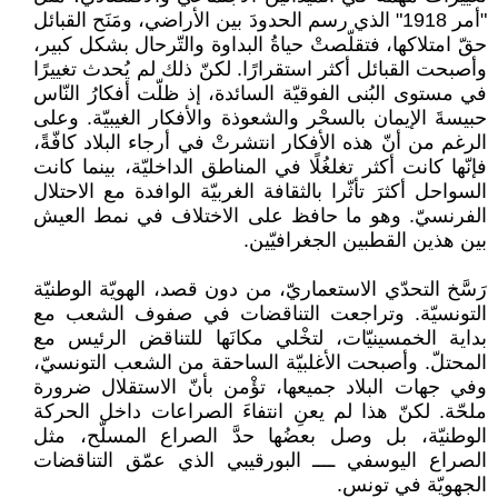
"أمر 1918" الذي رسم الحدودَ بين الأراضي، ومَنَح القبائل
حقّ امتلاكها، فتقلّصتْ حياةُ البداوة والتّرحال بشكل كبير،
وأصبحت القبائل أكثر استقرارًا. لكنّ ذلك لم يُحدث تغييرًا
في مستوى البُنى الفوقيّة السائدة، إذ ظلّت أفكارُ النّاس
حبيسةَ الإيمان بالسحْر والشعوذة والأفكار الغيبيّة. وعلى
الرغم من أنّ هذه الأفكار انتشرتْ في أرجاء البلاد كافّةً،
فإنّها كانت أكثر تغلغُلًا في المناطق الداخليّة، بينما كانت
السواحل أكثرَ تأثّرا بالثقافة الغربيّة الوافدة مع الاحتلال
الفرنسيّ. وهو ما حافظ على الاختلاف في نمط العيش
بين هذين القطبين الجغرافيّين.
رَسَّخ التحدّي الاستعماريّ، من دون قصد، الهويّة الوطنيّة
التونسيّة. وتراجعت التناقضات في صفوف الشعب مع
بداية الخمسينيّات، لتخْلي مكانَها للتناقض الرئيس مع
المحتلّ. وأصبحت الأغلبيّة الساحقة من الشعب التونسيّ،
وفي جهات البلاد جميعها، تؤْمن بأنّ الاستقلال ضرورة
ملحّة. لكنّ هذا لم يعنِ انتفاءَ الصراعات داخل الحركة
الوطنيّة، بل وصل بعضُها حدَّ الصراع المسلّح، مثل
الصراع اليوسفي ــــ البورقيبي الذي عمّق التناقضات
الجهويّة في تونس.