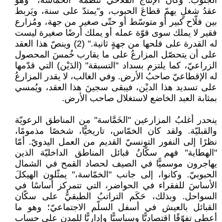
الجنوب. وكان الإنتاج الفلّاحّي تنظِّمه "الخماسة،" وهو
عقدُ شغلٍ يهمّ قطاعَ الحبوب، و"يمتدّ على سنة، ويَربط
بين فلّاح كبير أو متوسّط أو حتّى صغير من جهة، ومُزارع
فقير لا يملك سوى قوّة عمله أو يملك أرضًا صغيرة ليست
له القدرة على فلحها من جهةٍ ثانية." (2) وينصّ هذا العقد
على أن يتحصّل المزارعُ على ما يقارب خُمسَ المحصول
الزراعيّ، كما يلتزم بسداد "التسبقة" (الدَيْن) التي قدّمها
له الإقطاعيّ صاحبُ الأرض. وفي الغالب، لا يقدر المزارعُ
على تسديد هذا الديْن، فيبقى سجينَ هذا العقد، ويُمسي
بمثابة العبد الخاضع لاستغلال صاحب الأرض.
ينحدر أغلبُ المزارعين "الخَمَّاسة" من المناطق الرعويّة
والقبليّة. ولقد كان الخمّاس، تاريخيًّا، شخصًا مذمومًا،
نظرًا إلى النفور التونسيّ القديم من العمل اليدويّ. أمّا
"الهطاية" فهم سكّانُ قبائل المناطق الداخليّة الذين
يهاجرون موسميًّا في الصيف لحصاد القمح في الشمال
الحبوبيّ. وكانوا، إلى جانب "الخمّاسة،" يمثّلون الهيكلَ
الأساسَ للفقراء في الحواضر، التي تتمركز أساسًا في
السواحل. وبذلك، حَكَم التراتبُ الطبقيُّ على سكّان
القبائل بالعيش في أسفل السلّم الاجتماعيّ؛ وهو ما
أعطى تفوّقًا اقتصاديًّا وسياسيًّا وإداريًّا للمدن على حساب