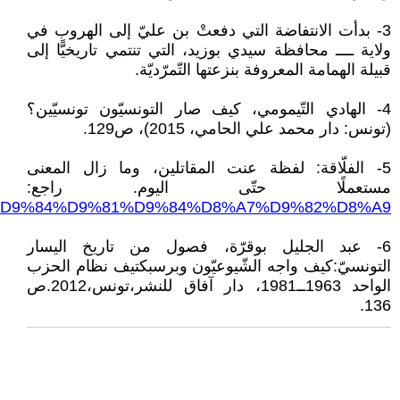
3- بدأت الانتفاضة التي دفعتْ بن عليّ إلى الهروب في
ولاية ــــ محافظة سيدي بوزيد، التي تنتمي تاريخيًّا إلى
قبيلة الهمامة المعروفة بنزعتها التّمرّديّة.
4- الهادي التّيمومي، كيف صار التونسيّون تونسيّين؟
(تونس: دار محمد علي الحامي، 2015)، ص129.
5- الفلّاقة: لفظة عنت المقاتلين، وما زال المعنى
مستعملًا حتّى اليوم. راجع:
/%D8%A7%D9%84%D9%81%D9%84%D8%A7%D9%82%D8%A9
6- عبد الجليل بوقرّة، فصول من تاريخ اليسار
التونسيّ:كيف واجه الشّيوعيّون وبرسبكتيف نظام الحزب
الواحد 1963ــ1981، دار آفاق للنشر،تونس،2012.ص
136.