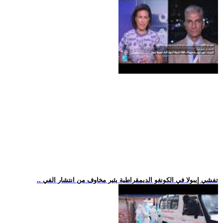
.. تفشي إيبولا في الكونغو الديمقراطية يثير مخاوف من انتشار الفي