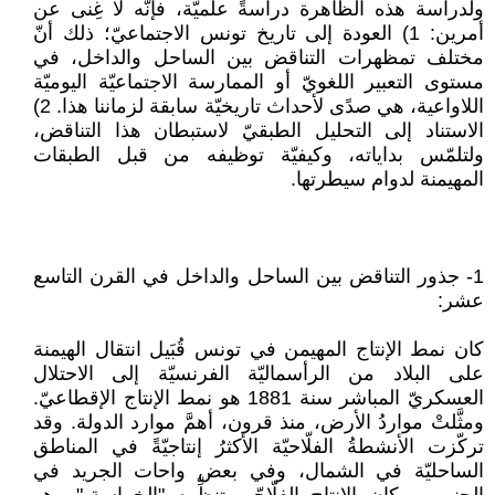
ولدراسة هذه الظاهرة دراسةً علميّة، فإنّه لا غِنى عن
أمرين: 1) العودة إلى تاريخ تونس الاجتماعيّ؛ ذلك أنّ
مختلف تمظهرات التناقض بين الساحل والداخل، في
مستوى التعبير اللغويّ أو الممارسة الاجتماعيّة اليوميّة
اللاواعية، هي صدًى لأحداث تاريخيّة سابقة لزماننا هذا. 2)
الاستناد إلى التحليل الطبقيّ لاستبطان هذا التناقض،
ولتلمّس بداياته، وكيفيّة توظيفه من قبل الطبقات
المهيمنة لدوام سيطرتها.
1- جذور التناقض بين الساحل والداخل في القرن التاسع
عشر:
كان نمط الإنتاج المهيمن في تونس قُبَيل انتقال الهيمنة
على البلاد من الرأسماليّة الفرنسيّة إلى الاحتلال
العسكريّ المباشر سنة 1881 هو نمط الإنتاج الإقطاعيّ.
ومثَّلتْ مواردُ الأرض، منذ قرون، أهمَّ موارد الدولة. وقد
تركّزت الأنشطةُ الفلّاحيّة الأكثرُ إنتاجيّةً في المناطق
الساحليّة في الشمال، وفي بعض واحات الجريد في