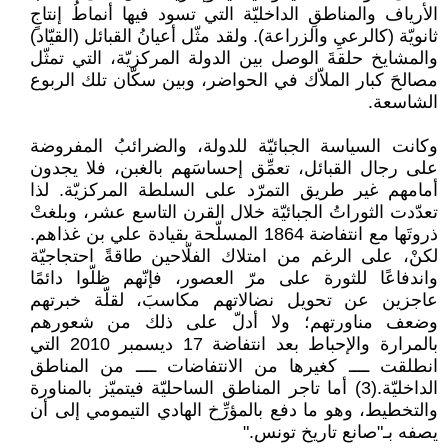
الأرياف والمناطقِ الداخليّة التي تسود فيها أنماطُ إنتاجٍ
ثانويّة (كالرعيِ والزراعة). ولقد مثّل أعيانُ القبائل (القيّاد)
والمشايخ حلقةَ الوصل بين الدولة المركزيّة، التي تمثّل
مصالحَ كبار الملاّك في الحواضر، وبين سكّان تلك الربوع
الشاسعة.
وكانت السياسة الجبائيّة للدولة، والضرائبُ المفروضة
على رجال القبائل، تعمِّق إحساسَهم بالغبن، فلا يجدون
أمامهم غير طريق التمرّد على السلطة المركزيّة. لذا
تعدّدت الثوراتُ الجبائيّة خلال القرن التاسع عشر، وبلغتْ
ذروتَها مع انتفاضة 1864 المسلّحة بقيادة علي بن غذاهم.
لكنْ، على الرغم من امتلاك الفلّاحين طاقةً احتجاجيّة
واندفاعًا للثورة على مرّ العصور، فإنّهم ظلّوا دائمًا
عاجزين عن تحويل نضالاتهم مكاسبَ، لقلّة خبرتهم
وضعف مناورتهم؛ ولا أدلّ على ذلك من شعورهم
بالمرارة والإحباط بعد انتفاضة 17 ديسمبر 2010 التي
انطلقت ــــ كغيرها من الانتفاضات ــــ من المناطق
الداخليّة.(3) أما تاجر المناطق الساحليّة فيتميّز بالمناورة
والتخطيط، وهو ما دفع بالمؤرِّخ الهادي التيمومي إلى أن
يصفه بـ"صانع تاريخ تونس."