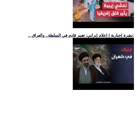
.. نشرة إخبارية | إعلام إيراني: تغيير قادم في السلطة.. والعراق: