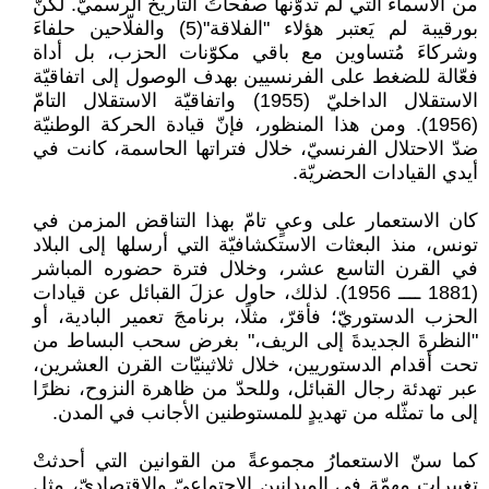
من الأسماء التي لم تدوّنها صفحاتُ التاريخ الرسميّ. لكنّ
بورقيبة لم يَعتبر هؤلاء "الفلاقة"(5) والفلّاحين حلفاءَ
وشركاءَ مُتساوين مع باقي مكوّنات الحزب، بل أداة
فعّالة للضغط على الفرنسيين بهدف الوصول إلى اتفاقيّة
الاستقلال الداخليّ (1955) واتفاقيّة الاستقلال التامّ
(1956). ومن هذا المنظور، فإنّ قيادة الحركة الوطنيّة
ضدّ الاحتلال الفرنسيّ، خلال فتراتها الحاسمة، كانت في
أيدي القيادات الحضريّة.
كان الاستعمار على وعيٍ تامّ بهذا التناقض المزمن في
تونس، منذ البعثات الاستكشافيّة التي أرسلها إلى البلاد
في القرن التاسع عشر، وخلال فترة حضوره المباشر
(1881 ــــ 1956). لذلك، حاول عزلَ القبائل عن قيادات
الحزب الدستوريّ؛ فأقرّ، مثلًا، برنامجَ تعمير البادية، أو
"النظرةَ الجديدةَ إلى الريف،" بغرض سحب البساط من
تحت أقدام الدستوريين، خلال ثلاثينيّات القرن العشرين،
عبر تهدئة رجال القبائل، وللحدّ من ظاهرة النزوح، نظرًا
إلى ما تمثّله من تهديدٍ للمستوطنين الأجانب في المدن.
كما سنّ الاستعمارُ مجموعةً من القوانين التي أحدثتْ
تغييرات مهمّة في الميدانين الاجتماعيّ والاقتصاديّ، مثل