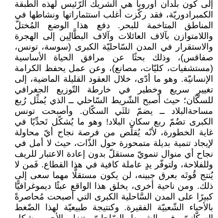
إلى كون بلدان أوروبا هي الشريك الرّئيس لهذه الطبقة
الكمبرادوريّة، فقد ركّزت أغلب استثماراتها ونشاطها في
المناطق المتاخمة للبحر. دفع هذا الوضع المُختلّ
واللامتوازن بآلاف العائلات وآلاف البطَّالِين إلى الهجرة
والاستقرار في المدن السّاحليّة الكبرى (سوسة، تونس،
صفاقس)، وذلك بحثًا عن مرافق الحياة الأساسية
(مستشفيات، كليّات، مصانع)، وعن عمل يحفظ الكرامة
الإنسانيّة. وهو ما أدّى، خلال العقود القليلة الماضية، إلى
تغييرٍ سريع وخطير في خارطة التّوزيع الجغرافي
للسكّان؛ حيث أصبح الشّريط السّاحلي ــ الذي يُمثِّل رُبع
مساحةالبلاد ــ يضمّ ثلثَي السكّان. وأصبحت تونس
الكبرى تضُمّ ربع سكان البلاد! وهو ما يُشكّل تَحدِّيًا في
غاية الخطورة، لأنّه يُقلّص من فرصة نجاح أيّ محاولة
لإيجاد تنمية بديلة متمحورة حول الذّات، حيث لا أمل في
نجاح أي منوال تنمويّ مستقلّ بدون إعادة الاعتبار للريف
وللفلاحة، ولتوفّر يدٍ عاملة كافية في هذا القطاع. فَمن لا
يُنتج قُوتَه بعرق جبينه، لن يكون مستقلًّا مهما سعى إلى
ذلك. ومن ناحية أخرى، يخلق هذا الواقع عبئًا ديموغرافيًّا
كبيرًا على المدن السَّاحلية الكبرى التي أصبحت مُحاصرةً
بالأحياء الشّعبيّة الفقيرة. وكنتيجة طبيعيّة لهذا الضّغط