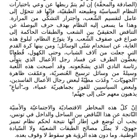
(الصادقة والمحقّة) إن لم يتمّ ربطها عن وعي باختيارات
النظام السياسيّة وطبيعته الطبقيّة، فإنّها قد تتحوّل إلى
عامل لتقسيم الشّعب، واجترار التشكّي من المرارة.
وهذا ما يسعى إليه النظام بهدف حرف البوصلة عن
التناقض الحقيقيّ بين الشعب والطبقات الحاكمة إلى
صراع في صفوف الشّعب. ولا يتورّع النظام، لبلوغ هذه
الغاية، عن استخدام شتّى الوسائل؛ ومن بينها كرة القدم
التي جعلت من آلاف الشباب، وحتى الكهول، قُطعانًا
يغضُّون الطرف عن فساد رجل الأعمال الذي يتولَّى
رئاسة النادي الذي يشجّعونه. وقد أصبحت هذه اللّعبة
وسيلةً من وسائل ترسيخ العُنصريّة، وعمّقت ظاهرة
"الجهويّات." وغَدَت مطِيّةً لبعض رجال الأعمال الفاسدين،
ولبعض السياسيين للفوز بجماهيريّة عمياء، وبـ"أتباعٍ"
يذهبون معهم حتّى إلى جهنّم!
إنّ كلّ هذه المخاطر الاقتصاديّة والاجتماعيّة والأمنيّة
النّاتجة عن هذا التّناقض بين الساحل والداخل في تونس،
يجب أن تُوضع في إطار أنّها نتيجة لحكم نظام تمييز
جهويّ، لا يمثّل مصالح الطبقات الشعبيّة ولا السّيادة
الوطنية. وما دون هذه الرؤية هو سقوط لا وقوف بعده.