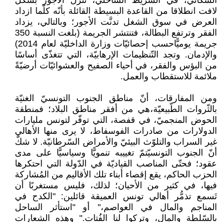
السكّانيّ، في الشريط السّاحليّ، تنزل الأجور بشكل
لافت انطلاقا من القاعدة البسيطة القائلة بأنّه كلّما ازداد
العرض في سوق الشغل تدنَّت الأجور؛ وبالتالي، يزداد
الفقر وترتفع البطالة، فتنتشر الجريمة (بلغت النسبة 350
جريمة يوميًّاحسب إحصائيّات وزارة الداخليّة لعام 2014)
والإدمان. وتجد التّنظيمات الإرهابيّة، التي تتغذّى أساسًا
من البؤس والفقر، في أحياء الصفيح والعشوائيّات أرضيّةً
ملائمة للاستقطاب والعمل.
ومن المفارقات، أنّ مناطق الجنوب التونسيّ الغنيّة
بالثّروات الطّبيعيّة،هي من أفقر مناطق البلاد؛ فمنطقة
الحوض المنجميّ، في قفصة، التي توفّر لتونس مليارات
الدولارات من صادرات الفوسفاط، لا يرى منها الأهالي
غير السراب والتلوّث البيئيّ والأمراض السّرطانيّة. لا شكّ
أنّ الجنوب التونسيّتمّ تغييبه تنمويًّا وسياسيًّا على مدى
عقود؛ فحتّى المناصب القياديّة في الدّولة التي احتكرها
الحزب الحاكم، يقع إقصاء أبناء تلك الأقاليم من المُشاركة
فيها، في كثير من الأحيان؛ لذلك، فليس مستغربًا أن
تَسمع تذمُّر أهالي تونس العميقة قائلين: "الكدح في
المناجم والمال في العواصم،" أو "استأثر الساحل
بالسّلطة والمال، وتركوا لنا الفُتات." وهذه الشعارات