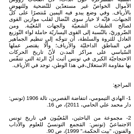
الأموال الخواصّ غير مستعدّين للتّضحية وللنهوض
بالأرياف. وفي وضع يبدو فيه اليمين مُنتصرًا على كلّ
الجبهات، فإنّه لا خيار سوى النّضال لقلب موازين القوى
لصالح الطبقات الشعبيّة والجهات المُغيّبة. ومن
الضّروريّ، بالنّسبة إلى القوى اليساريّة حاملة لواء التّوزيع
العادل للثروة والسلطة، أن تتوجَّه إلى تنظيم الجماهير
في المناطق الداخليّة والأرياف؛ وألّا يقتصر عملها
السّياسي على مراكز المد،ن لأنّ تاريخ الحركات
الاحتجاجيّة الكبرى في تونس أثبت أنّ الرئة التي تتنفّس
بها مقاومة الاستغلال،في هذا الوطن، توجد في الأرياف.
المراجع:
1- الهادي التيمومي، انتفاضة القصرين، تالة 1906 (تونس:
دار محمد علي الحامي، 2011)، ص 16.
2- مجموعة من الباحثين، المُغيّبون في تاريخ تونس
الاجتماعيّ (تونس: المَجمع التونسيّ للعلوم والآداب
والفنون، "بيت الحكمة،" 1999)، ص 90.