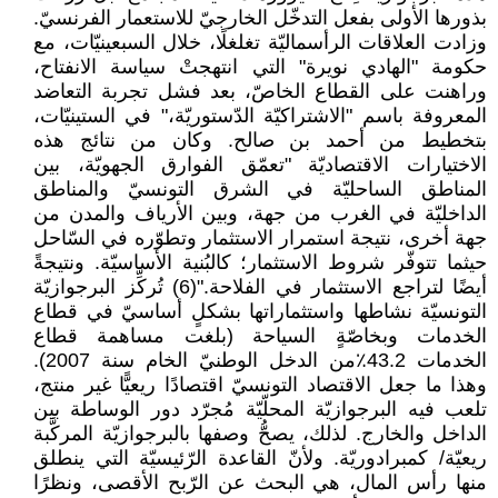
بذورها الأولى بفعل التدخّل الخارجيّ للاستعمار الفرنسيّ.
وزادت العلاقات الرأسماليّة تغلغلًا، خلال السبعينيّات، مع
حكومة "الهادي نويرة" التي انتهجتْ سياسة الانفتاح،
وراهنت على القطاع الخاصّ، بعد فشل تجربة التعاضد
المعروفة باسم "الاشتراكيّة الدّستوريّة،" في الستينيّات،
بتخطيط من أحمد بن صالح. وكان من نتائج هذه
الاختيارات الاقتصاديّة "تعمّق الفوارق الجهويّة، بين
المناطق الساحليّة في الشرق التونسيّ والمناطق
الداخليّة في الغرب من جهة، وبين الأرياف والمدن من
جهة أخرى، نتيجة استمرار الاستثمار وتطوّره في السّاحل
حيثما تتوفّر شروط الاستثمار؛ كالبُنية الأساسيّة. ونتيجةً
أيضًا لتراجع الاستثمار في الفلاحة."(6) تُركِّز البرجوازيّة
التونسيّة نشاطها واستثماراتها بشكلٍ أساسيّ في قطاع
الخدمات وبخاصّةٍ السياحة (بلغت مساهمة قطاع
الخدمات 43.2٪من الدخل الوطنيّ الخام سنة 2007).
وهذا ما جعل الاقتصاد التونسيّ اقتصادًا ريعيًّا غير منتج،
تلعب فيه البرجوازيّة المحلّيّة مُجرّد دور الوساطة بين
الداخل والخارج. لذلك، يصحُّ وصفها بالبرجوازيّة المركَّبة
ريعيّة/ كمبرادوريّة. ولأنّ القاعدة الرّئيسيّة التي ينطلق
منها رأس المال، هي البحث عن الرّبح الأقصى، ونظرًا