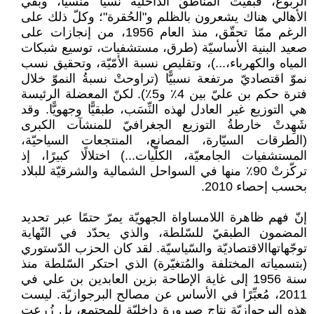
الربوع، فبقيت المناطقُ الداخليّة نسيًا منسيًّا، وبقي
الأهالي هناك يشعرون بالظلم و"الحُقرة"؛ وكلّ ذلك على
الرغم ممّا تحقّق، منذ العام 1956، من إنجازات على
صعيد البنية الأساسيّة (طرق، مستشفيات، توسيع شبكات
المياه والكهرباء،...)، وتقليص نسبة الأمّيّة، وتحقيق نسب
نموّ اقتصاديّ مرتفعة نسبيًّا (تراوحتْ نسبةُ النموّ خلال
فترة حكم بن عليّ بين 4٪ و5٪). لكنّ المعضلة الرئيسة
هي التوزيع غير العادل لهذه النِّسَب، طبقيًّا وجهويًّا. وقد
شَهِدتْ خارطةُ التوزيع الجغرافيّ للمنشآت الكبرى
(الطرقات السيّارة، المصانع، المنتجعات السياحيّة،
المستشفيات الجامعيّة، الكلّيات...) اختلالًا كبيرًا، إذ
تركّزتْ 90٪ منها في السواحل الشمالية والشرقيّة للبلاد
بحسب إحصاء 2010.
إنّ فهم ظاهرة اللامساواة الجهويّة يمرّ حتمًا عبر تحديد
المضمون الطبقيّ للسّلطة، والذي يحدّد في النّهاية
توجّهاتهاالاقتصاديّة والسّياسيّة. لقد كان الحزب الدّستوري
(بتسمياته المختلفة والمُتغيّرة) الذي احتكر السّلطة منذ
سنة 1956 إلى غاية الإطاحة بزين العابدين بن علي في
2011، مُعبِّرًا في الأساس عن مصالح البرجوازيّة. ليست
هذه البرجوازيّة نِتاج صيرورة داخليّة للمجتمع، بل زُرعت