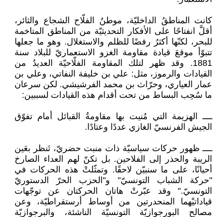
كانت المناطقُ الداخليّة، موطنُ الفلّاح الشجاع والثائر،
أقلَّ انفتاحًا على الأفكار التحديثيّة من المناطق المتاخمة
للبحر، لكنّها أكثرُ رفضًا للظلم والاستغلال. وهو ما جعلها
تتبوّأ موقعَ قيادة مقاومة الغزو الاستعماريّ للبلاد سنة
1881. وقد ظهر لتلك المقاومة الفلّاحيّة العديدُ من
القيادات والرموز، مثل: علي بن خليفة النفاتي، وعلي بن
عمار العياري، وحرّاث بن محمد الفرشيشي. لكن سرعان
ما سُحِب البساط من تحت أقدام هذه القيادات لسببين:
ــــ الهزيمة التي مُنيت بها مقاومةُ القبائل أمام تفوّق
الجيش الفرنسيّ الغازي عددًا وعتادًا.
ــــ ظهور حركات سياسيّة ذات منبت حضريّ، تَنظر بعَين
الريبة والحذر إلى الفلاحين. بل تكنّ لهم العداء الصارخ
أحيانًا، على ما سنبيّن لاحقًا. وتمثّلتْ هذه الحركات في
"حركة الشباب التونسيّ" و"الحزب الحرّ الدستوريّ
التونسيّ." وقد عبّرتْ هاتان الحركتان عن توجّهات
قياداتيْهما المنحدرتين من أوساط أرستقراطيّة، وعن
مصالح البورجوازيّة التونسيّة الناشئة، والبرجوازيّة