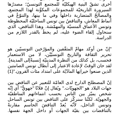
أخرى تشقّ البنية الهيكليّة للمجتمع التونسيّ؛ مصدرُها
السيرورة التاريخيّة للمجموعات المكوِّنة لهذا المجتمع،
والمصالحُ المتضاربة داخلها وفي ما بينها، والتنوّعُ في
أنماط المعاش، والتناقضُ بين تونس الساحليّة المحظوظة
وتونس الأعماق المنسيّة والمهمّشة. وهذا التناقض، الذي
سنحاول إلقاء الضوء عليه، لم يحظَ بالقدر اللازم من
الدراسة.
"إنّ من أوكد مهامّ المثقّفين والمؤرّخين التونسيّين هو
تحرير الثقافة والتاريخ التونسيّيْن، لا من الاستعمار
فحسب، بل كذلك من النظرة المدينيّة [نسبةًإلى المدينة].
لقد حان الوقتُ لإعادة الاعتبار إلى أبطال تونس الصامتين
الذين صنعوا خيراتِها المادّيّة على امتداد مئات القرون."(1)
إنّ المصطلح الدارج لدى العامّة للتعبير عن التناقض بين
جهات البلاد هو "الجهويّات." ويُقال إنّ فلانًا "جهويٌّ" أي إنّه
شخص يميّز بين الناس بحسب انتماءاتهم المناطقيّة
والجهويّة. لكنّنا سنركّز على التناقض بين تونس الساحل
وتونس الداخل، لأنّه يُعدّ التناقضَ الحاسم مقارنةً
بالتناقضات بين بقيّة الجهات أو داخل الجهة نفسها.