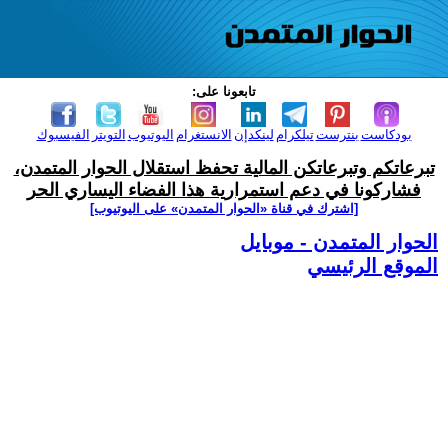
تابعونا على:
بودكاست
بنترست
تيلكرام
لينكدإن
الانستغرام
اليوتيوب
التويتر
الفيسبوك
تبرعاتكم وتبرعاتكن المالية تحفظ استقلال الحوار المتمدن،
فشاركونا في دعم استمرارية هذا الفضاء اليساري الحر
[اشترك في قناة ‫«الحوار المتمدن» على اليوتيوب]
الحوار المتمدن - موبايل
الموقع الرئيسي