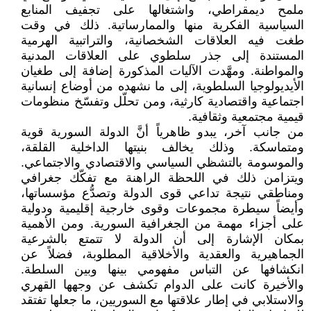
ملمح ديمقراطي، واشتغالها على تجفيف المنابع
السياسية الفكرية منها والممارساتية. ذلك في وقت
طغت فيه العلاقات الشخصانية، والتراتبية الهرمية
المستندة إلى جذر سلطوي على العلاقات المدنية
والمواطنة. ومهَّدت الآليات المذكورة إضافة إلى طغيان
الأيديولوجيا السلطوية، إلى ما نشهده من أوضاع إنسانية
اجتماعية واقتصادية كارثية، ومن تحلّل وتفسّخ منظومات
قيمية مجتمعية وثقافية.
من جانب آخر، يبدو ظاهرياً أنَّ الدولة السورية قوية
ومتماسكة. وذلك يخالف بنيتها الداخلية القلقة،
والموسومة بالتشظي السياسي والاقتصادي والاجتماعي.
ويتزامن ذلك في اللحظة الراهنة مع تفكّك جغرافي
ومناطقي نتيجة تداعي قوى الدولة وتصدُّع مؤسساتها،
وأيضاً سيطرة مجموعات وقوى خارجية إقليمية ودولية
على أجزاء مهمة من الجغرافية السورية. ومن الأهمية
بمكان الإشارة إلى أن الدولة لا تتمتع بالشرعية
الجماهيرية والعقدية والأخلاقية المطلوبة، فضلاً عن
انكشافها عن التباس مفهومي بينها وبين السلطة.
والأخيرة كانت على الدوام تكشف عن وجهها القهري
والاستلابي في إطار علاقتها مع السوريين، ما جعلها تفتقد