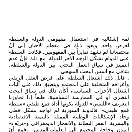
ثمة إشكالية في استعمال مفهومي الدولة والسلطة
لغرض واحد. ويعود ذلك في معظم الأحيان إلى أنَّ
مجتمعاتنا لم تشهد تمايزاً بين المفهومين. فكانت السلطة
على الدوام تشكِّل الوجه الآخر للدولة. مع ذلك فإنَّ عدم
التمييز في سياق العمل البحثي، بين الدولة والسلطة،
يتنافى مع أسس البحث المنهجي.
. قابل ذلك اشتغال السلطة على فرض العقل الريفي
وأعرافه المتخلفة على المجتمع وينطبق ذلك على آليات
اشتغال الأحزاب السياسية، أكان ذلك في سياق البحث
النظري أو في الممارسة السياسية. طبعاً إذا تجاوزنا
التعريف «اللينيني» للدولة بكونها أداة قمع طبقي «سلطة
قمع طبقي»، فالدولة السورية لم تواجه بشكل فعلي
وجاد الإشكاليات الوطنية الممثلة بالتنمية الاقتصادية
والبشرية، الفقر البطالة والانفجار الديمغرافي و«تريّف»
المدن وحاجة المجتمع إلى العلمانيةالمدني، وقمع أيّ