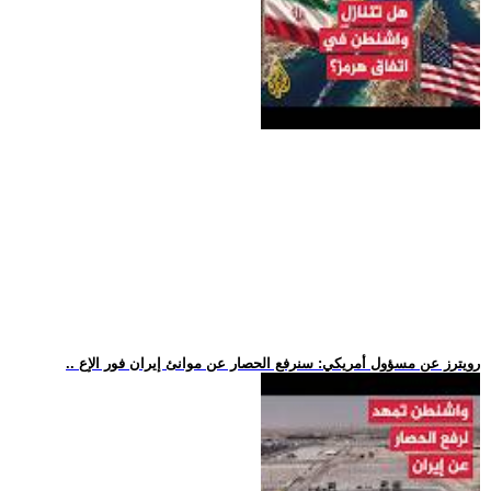
.. رويترز عن مسؤول أمريكي: سنرفع الحصار عن موانئ إيران فور الإع