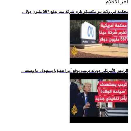
اخر الافلام
.. محكمة في ولاية نيو مكسيكو تلزم شركة ميتا بدفع 567 مليون دولا
.. الرئيس الأمريكي دونالد ترمب يوقع أمرا تنفيذيا يستهدف ما وصفه