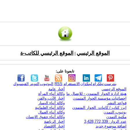
الموقع الرئيسي
الموقع الرئيسي للكاتب-ة
|
تابعونا على:
بنترست
تيلكرام
لينكدإن
الانستغرام
RSS
اليوتيوب
التويتر
الفيسبوك
الموقع الرئيسي
أخبار عامة
هيئة ادارة الحوار المتمدن - للإتصال بنا
وكالة أنباء المرأة
إحصائيات مؤسسة الحوار المتمدن
اخبار الأدب والفن
قواعد النشر
وكالة أنباء اليسار
ابرز كتاب / كاتبات الحوار المتمدن
وكالة أنباء العلمانية
يوتيوب التمدن
وكالة أنباء العمال
مكتبة التمدن
وكالة أنباء حقوق الإنسان
عدد الزوار: 3,428,772,339
اخبار الرياضة
اضافة موضوع جديد
اخبار الاقتصاد