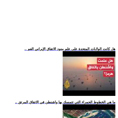
.. هل كانت الولايات المتحدة على علم ببنود الاتفاق الإيراني العم
.. ما هي الخطوط الحمراء التي تتمسك بها واشنطن في الاتفاق المرتق