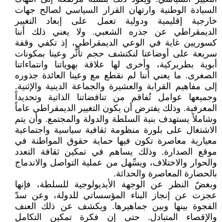
السيادة الوطنية وارتهان القرار السياسي لصالح جهات
خارجية إقليمية ودولية تعمل على إبعاد التغيير
الديمقراطي عن جذره الشعبي. ولا يعني ذلك أننا
كسوريين غاية في الوعي الديمقراطي، إذ تكفي وقفة
سريعة على أوضاعنا لنكتشف حجم تأثُّر وعينا بمكونات
أبوية بطريركية، وأخرى لها علاقة بهوياتنا وانتماءاتنا
الصغرى. ما يعني أننا لم نقطع مع وعينا العائدة جذوره
إلى مفاهيم القرابة والعشيرة والجماعة الدينية والإثنية.
وجميعها عوامل تُفاقم من تناقضاتنا الذاتية وتحديداً
المعرفية. وذلك يفترض أن يكون التغيير الديمقراطي عاماً
وشاملاً يستهدف بنية السلطة والدولة والمجتمع. وأن يتم
الاشتغال على بلورة منظومة ثقافية سياسية واجتماعية
معيارية معاصرة تكون فيها حماية حقوق المواطنة في
موقع الصدارة. وذلك يساهم في تمكين ثقافة التعدد
والحوار والاختلاف، ويسِّهل من عملية التواصل والاندماج
بالحضارة المعاصرة والحداثة.
وبغضّ النظر عن الوجهة الأيديولوجية للسلطة، فإنها
عجزت عن إنجاز البناء المؤسساتي للدولة، وعن سدّ
الفجوة بينها وبين جماهيرها. ويكشف عن ذلك العنف
والإقصاء المتبادل. حتى إن فكرة تمكين التكامل