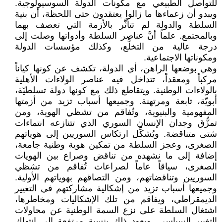
للتواصل الطبيعي مع مكونات الدولة السوسيولوجية.
ويبدو أن زعماءها ما زالوا يعتقدون حتى اللحظة، أن بنية
السلطة والدولة لم تتأثَّر بالأزمة التي تعصف بهما
وبالمجتمع. علماً أنَّ عناصر السلطة وأدواتها وصلت إلى
درجة عالية من التخلَّع، وكذلك مؤسسات الدولة
ومكوناتها الاجتماعية.
وهي بوضعها الراهن، أي الدولة، تكشف عن كونها كياناً
مركباً ومعقداً، تتداخل فيه عناصر الولاءات الأهلية
بالولاءات الوطنية. ويتقاطع ذلك مع كونها دولة تسلطيّة،
أبويّة، تابعة ومرتهنة. وجميعها أسباب تزيد من أزمتها
المفهومية والبنيوية، وتُفاقم من تشظي الهوية، ومن
تمزُّق وجدان الإنسان السوري الذي تتنازعه انتماءات
شتى متناقضة. ويُشكِّل ارتكاس السوريين إلى هوياتهم
الصغرى، وعجز السلطة من تمكين هوية وطنية جامعة،
إضافة إلى ما نشهده من تناقض وصراع بين الهويات
الصغرى، سياقاً عاماً لصراعات تُفاقم من تشظي
السوريين وتناقضاتهم، ومن التصاقهم بهوياتهم الأولية.
وجميعها أسباب تزيد من إشكالية مشاركتهم في التغيير
الديمقراطي، ويفاقم من تلك الإشكاليات ومخاطرها،
اشتغال السلطة على نزع السمة الوطنية عن محاولات
التغيير السياسي. ويعود ذلك بنسبة مرتفعة إلى انتهاك