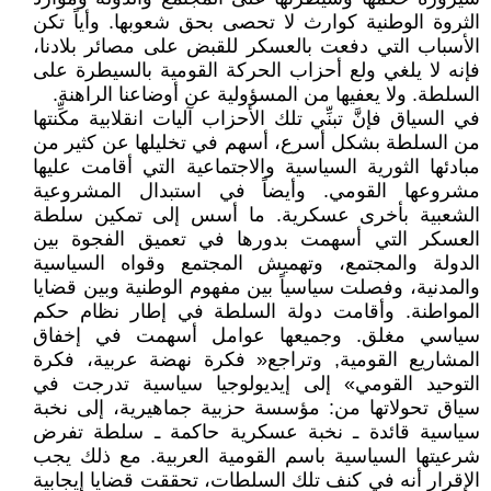
الثروة الوطنية كوارث لا تحصى بحق شعوبها. وأياً تكن
الأسباب التي دفعت بالعسكر للقبض على مصائر بلادنا،
فإنه لا يلغي ولع أحزاب الحركة القومية بالسيطرة على
السلطة. ولا يعفيها من المسؤولية عن أوضاعنا الراهنة.
في السياق فإنَّ تبنِّي تلك الأحزاب آليات انقلابية مكِّنتها
من السلطة بشكل أسرع، أسهم في تخليلها عن كثير من
مبادئها الثورية السياسية والاجتماعية التي أقامت عليها
مشروعها القومي. وأيضاً في استبدال المشروعية
الشعبية بأخرى عسكرية. ما أسس إلى تمكين سلطة
العسكر التي أسهمت بدورها في تعميق الفجوة بين
الدولة والمجتمع، وتهميش المجتمع وقواه السياسية
والمدنية، وفصلت سياسياً بين مفهوم الوطنية وبين قضايا
المواطنة. وأقامت دولة السلطة في إطار نظام حكم
سياسي مغلق. وجميعها عوامل أسهمت في إخفاق
المشاريع القومية, وتراجع« فكرة نهضة عربية، فكرة
التوحيد القومي» إلى إيديولوجيا سياسية تدرجت في
سياق تحولاتها من: مؤسسة حزبية جماهيرية، إلى نخبة
سياسية قائدة ـ نخبة عسكرية حاكمة ـ سلطة تفرض
شرعيتها السياسية باسم القومية العربية. مع ذلك يجب
الإقرار أنه في كنف تلك السلطات، تحققت قضايا إيجابية