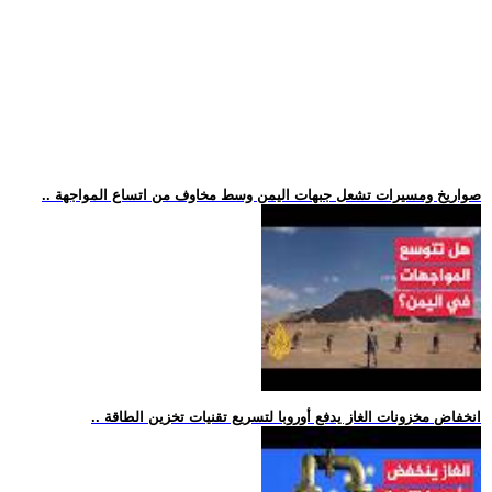
.. صواريخ ومسيرات تشعل جبهات اليمن وسط مخاوف من اتساع المواجهة
.. انخفاض مخزونات الغاز يدفع أوروبا لتسريع تقنيات تخزين الطاقة