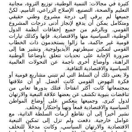
كثيرة في مجالات: التنمية الوطنية، توزيع الثروة، مجانية
التعليم والصحة، التصنيع، الإصلاح الزراعي، التأميم. لكنَّ
جميعها لم يرقى إلى درجة مشروع وطني حقيقي
ومتكامل يمكن أن يدفع لإنجاز أدنى درجات المشروع
القومي. وبالرغم من جميع إخفاقات أنظمة الدول
الوطنية، السياسية منها والاقتصادية. فإنها وكذلك تيارات
قومية غير حاكمة، ما زالوا يستخدمون ذات الخطاب
القومي لتمكين سيطرتهم الأيديولوجية. ونشير هنا إلى
ضرورة الإجابة على تحديات تتعلق بأوضاعنا الوطنية
الراهنة، وأوضاع أخرى ناجمة عن التحولات العالمية
السياسية والاقتصادية الثقافية.
ولا يعني ذلك أن السلط التي لم تتبني مشاريع قومية أو
فكرة النهوض القومي كانت أفضل. أو أن علاقتها
بمجتمعاتها كانت أكثر انفتاحاً. فتلك بدورها تعاني من
تناقضات بنيوية تكشف عن بعضها علاقة التبعية والارتهان
لدول كبرى. وجميعها ينعكس على أوضاع المواطن
السياسية والاقتصادية قمعاً ونهباً واحتكاراً وتخلف.
نشير أخيراً إلى أن تقاطع أزمات السلطة الذاتية، مع
عوامل خارجية. دفعت ولم تزل إلى تمكين التبعية
الاقتصادية والارتهان السياسي، وكانت مدخلاً للتخلف