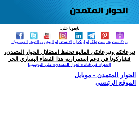
تابعونا على:
بودكاست
بنترست
تيلكرام
لينكدإن
الانستغرام
اليوتيوب
التويتر
الفيسبوك
تبرعاتكم وتبرعاتكن المالية تحفظ استقلال الحوار المتمدن،
فشاركونا في دعم استمرارية هذا الفضاء اليساري الحر
[اشترك في قناة ‫«الحوار المتمدن» على اليوتيوب]
الحوار المتمدن - موبايل
الموقع الرئيسي