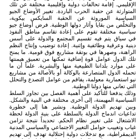
الإقليمي. إقامة تحالفات دولية وإقليمية مختلفة عن تلك
المتوارثة عن حقبة الحرب الباردة. تغيير الأوضاع الجيو
السياسية الموروثة عن الحقبة السايكس بيكوية،
والتخلّص من بقايا وآثار دولها الوطنية. فرض أوضاع جيو
سياسية مختلفة تقوم على إعادة تقاسم مناطق النفوذ
في سياق يتم فيه تقسيم المجتمع والدولة على أسس
دينية وعرقية وطائفية وإثنية. إعادة توضيب وإنتاج النظم
الراهنة، وصهرها في بوتقة مشاريع فوق قومية. ما يمنح
تلك الدول عوامل قوة إضافية تمكنها من تعميق هيمنتها
على موارد بلداننا الطبيعية منها والبشرية. علماً أن ما
تحمله الدول المتصارعة بالوكالة أو بالأصالة من مشاريع
نيو استعمارية معولمة، يفاقم من عوامل التصدع والتحلل
التي تعاني منها دولنا الوطنية.
وذلك يدفعنا للتأكيد على أهمية الفصل بين تجاوز السلط
السياسية المهيمنة، إلى أخرى مختلفة في البنية والشكل.
وبين تهديم الدولة الوطنية. ونشير هنا إلى خطورة
تداعيات اندماج الدولة بالسلطة على بنية الدولة لحظة
الاشتغال على تغيير نظام الحكم. تحديداً نتيجة تزامن
غياب وتغييب حوامل التغيير الاجتماعي والسياسي المدنية
الديمقراطية، مع تدخلات دولية إحتلالية تهدف إلى تهديم