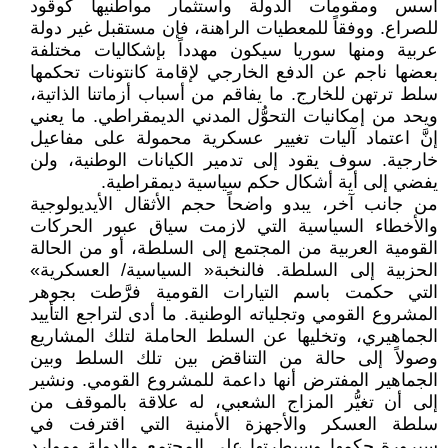
أسس ومقومات الدولة واستثمار مواطنيها كوقود
للصراع. ووفقاً للمعطيات الراهنة، فإن مستقبل غير دولة
عربية ومنها سوريا سيكون مهدداً بإشكاليات مختلفة
بعضها ناجم عن الدفع الخارجي لإقامة كانتونات تحكمها
سلط ترتهن للخارج. ما يفاقم من أسباب أزماتنا الذاتية،
ويحد من إمكانيات التحوُّل المدني الديمقراطي. ما يعني
إنَّ اعتماد آليات تغيير عسكرية محمولة على مفاعيل
خارجية. سوف يقود إلى تدمير الكيانات الوطنية، ولن
يفضي إلى أية أشكال حكم سياسية ديمقراطية.
من جانب آخر، يبدو واضحاً حجم الأثقال الأيديولوجية
والأخطاء السياسية التي لازمت سياق عبور الحركات
القومية العربية من المجتمع إلى السلطة، أو من الحالة
الحزبية إلى السلطة. فالنخبة« السياسية/ العسكرية»
التي حكمت باسم التيارات القومية فرَّطت بجوهر
المشروع القومي وتجلياته الوطنية. ما أدى لتراجع التأييد
الجماهيري، وتخليها عن السلط الحاملة لتلك المشاريع
وصولاً إلى حالة من التناقض بين تلك السلط وبين
الجماهير المفترض أنها داعمة للمشروع القومي. ونشير
إلى أن تغيُّر المزاج الشعبي، له علاقة بالموقف من
سلطة العسكر والأجهزة الأمنية التي اقترفت في
سيرورة حكمها وسيطرتها على المجتمع والدولة وموارد