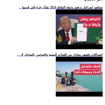
.. نتنياهو: إسرائيل ترفض وثيقة النقاط الـ15 بشأن غزة التي قدمها
.. اشتباكات وقصف متبادل بين القوات اليمنية والحوثيين بالساحل ال