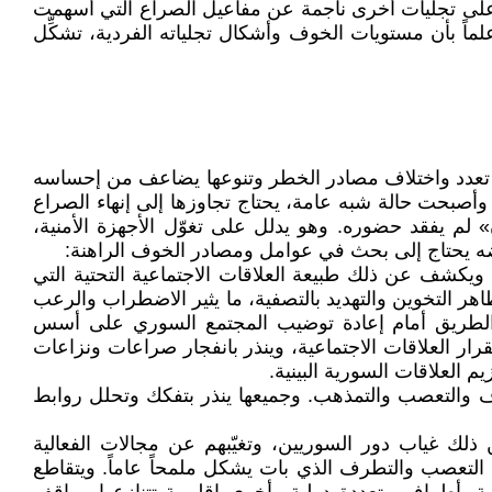
على تجليات أخرى ناجمة عن مفاعيل الصراع التي أسهمت
ً بأن مستويات الخوف وأشكال تجلياته الفردية، تشكِّل
ب تعدد واختلاف مصادر الخطر وتنوعها يضاعف من إحساسه
صبحت حالة شبه عامة، يحتاج تجاوزها إلى إنهاء الصراع
 لم يفقد حضوره. وهو يدلل على تغوّل الأجهزة الأمنية،
ه يحتاج إلى بحث في عوامل ومصادر الخوف الراهنة:
ويكشف عن ذلك طبيعة العلاقات الاجتماعية التحتية التي
اهر التخوين والتهديد بالتصفية، ما يثير الاضطراب والرعب
بِّد الطريق أمام إعادة توضيب المجتمع السوري على أسس
قرار العلاقات الاجتماعية، وينذر بانفجار صراعات ونزاعات
م العلاقات السورية البينية.
 والتعصب والتمذهب. وجميعها ينذر بتفكك وتحلل روابط
ذلك غياب دور السوريين، وتغيّبهم عن مجالات الفعالية
اد التعصب والتطرف الذي بات يشكل ملمحاً عاماً. ويتقاطع