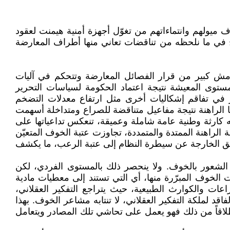
يولهم وانتماءاتهم من تغوّل أجهزة أمنية هيمنت لعقود
في ما نلحظه من تناقضات تعاني منها أطراف المعارضة
هامش كبير من قرار الفصائل المعارضة وتتحكم في آليات
مستوى المعيشة نتيجة اعتماد الحكومة لسياسات التحرير
ير في تفاقم إشكاليات أخرى مثل ارتفاع معدلات التضخم
اعنا الراهنة نتيجة مفاعيل متناقضة للصراع ومتداخلة أسهمت
جه كارثة وطنية عامة شاملة وعميقة، تنعكس تداعياتها على
 الراهنة الممتدة والمتمددة، تجاوزت عتبة الخوف المتعيّن
اطق الخارجة عن سيطرة النظام إلى عتبة الرعب، ما يكشف
 الشعور بالخوف. ولا ينحصر ذلك بالمستوى الفردي، لكن
ت الخوف المبرّرة منها، أي التي تستند إلى معطيات مادية
ت والكوارث الطبيعية، حيث يتراجع التفكير العقلاني،
د لملكة التفكير العقلاني، لا تنتابه مشاعر الخوف. بهذا
لاقاً من ذلك فهو يعمل على تحاشي تلك المصادر ويتعامل