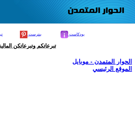
بودكاست
بنترست
تي
تبرعاتكم وتبرعاتكن المال
الحوار المتمدن - موبايل
الموقع الرئيسي