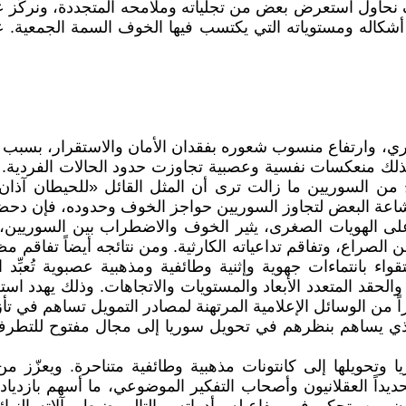
حاول استعرض بعض من تجلياته وملامحه المتجددة، ونركِّز 
اله ومستوياته التي يكتسب فيها الخوف السمة الجمعية. علما
سوري، وارتفاع منسوب شعوره بفقدان الأمان والاستقرار، بسب
ك منعكسات نفسية وعصبية تجاوزت حدود الحالات الفردية. وأ
ح من السوريين ما زالت ترى أن المثل القائل «للحيطان آذان»
إشاعة البعض لتجاوز السوريين حواجز الخوف وحدوده، فإن دحض
على الهويات الصغرى، يثير الخوف والاضطراب بين السوريين، 
الصراع، وتفاقم تداعياته الكارثية. ومن نتائجه أيضاً تفاقم مظ
تقواء بانتماءات جهوية وإثنية وطائفية ومذهبية عصبوية تُع
الحقد المتعدد الأبعاد والمستويات والاتجاهات. وذلك يهدد است
 من الوسائل الإعلامية المرتهنة لمصادر التمويل تساهم في تأزي
لذي يساهم بنظرهم في تحويل سوريا إلى مجال مفتوح للتطرف
تحويلها إلى كانتونات مذهبية وطائفية متناحرة. ويعزّز من 
تحديداً العقلانيون وأصحاب التفكير الموضوعي، ما أسهم بازدي