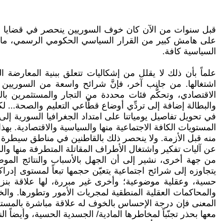
قبل سنوات من الآن كان خوف السوريين ينحصر في قضايا محدد
على هامش كبير من القرار السياسي الحكومي الرسمي، ما أ
السياسية كافة.
علماً بأن ذلك لا يقلل من إشكاليات تتعلق ببنية المعارضة
اشتغالها. من جانب آخر، فإنَّ شرائح واسعة من السوريين 
الاقتصادي، وتحكُّم فئات محددة من التجار والمستثمرين با
والبطالة إضافة إلى تردِّي أوضاع قطَّاعي التعليم والصحة... ل
في تحويل تفاصيل يومياتنا على امتداد الجغرافيا السورية إلى
المستويات الكافة الاجتماعية منها والسياسية والاقتصادية. به
منه قبل الأزمة. ولا ينحصر ذلك بالقاطنين في مناطق سيطرة
عن آليات تفكير واشتغال الأطراف المقاتلة المتطرفة منها والم
من جهة أخرى، نشير إلى أن الجهل بالأسباب والنتائج الموض
يتجاوزه إلى شرائح اجتماعية يتعيّن حجمها تبعاً لمستوى إدرا
حسية، وعقلية موضوعية؛ وأخرى غير مبررة، لها علاقة بنز
والمحاكمات العقلية المنطقية لمجريات الأمور وتطورها. والخو
المعنى فإن درجة الإحساس بالخوف له علاقة مباشرة بالمستوى
معها بحذر تجنّباً لمخاطرها المادية/ الجسدية الحسية، وأيضاً ال