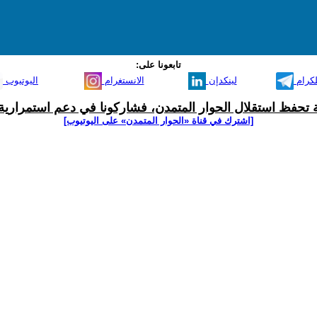
تابعونا على:
لكرام
لينكدإن
الانستغرام
اليوتيوب
ية تحفظ استقلال الحوار المتمدن، فشاركونا في دعم استمرارية 
[اشترك في قناة ‫«الحوار المتمدن» على اليوتيوب]