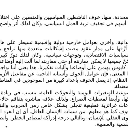
ة. منها، خوف الناشطين السياسيين والمثقفين على اختلاف م
سهم في تجفيف تربة العمل السياسي. وكان لذلك أثر واضح 
 الذاتية، وأخرى بعوامل خارجية دولية وإقليمية تسيطر على 
أرَّقها على مدار عقود مضت إشكاليات متعددة منها تراجع 
لسياسيات الاقتصادية، وتوجهات سياسية. وكان لذلك دورٌ كب
كنَّ جميعها لا يمكن مقارنته أو حتى مقاربته لما آلت إليه أوض
 كابوس يهيمن على أوضاعنا وآليات تفكيرنا. هذا يعني أننا نوا
ذا المعنى، فإن عوامل الخوف وأسبابه الناجمة عن مفاعيل الأزمة
 النظام، إذ يصل الخوف بأعداد كبيرة من الموجودين في المن
عتدلة.
وعية للمتغيرات اليومية والتحولات العامة، يتسبب في زيادة
كها، وأيضاً لمعطيات الصراع. ولذلك علاقة مباشرة بتفاقم حالا
عات غرائزية قطيعية تتجلى بشكل خاص زمن الحروب والنزاعا
ف كما هو معلوم، من سمات الإنسان العاقل. أي إن الفرد الفاق
 العقلي للإنسان، وبالتالي درجة إدراكه لمصادر الخطر. وانط
نفسية والعصبية.