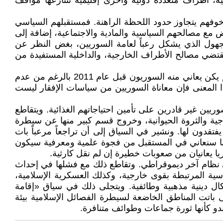
ية، أطراف متعددة دولية وأخرى إقليمية تتنازعها مواقف
خوفهم يتجاوز حدود اللحظة الراهنة. فمستقبلهم السياسي
 مع مصالحهم السياسية والمادية والاجتماعية، إضافة إلى
جهول الذي يشكل رعباً لعامة السوريين، بغض النظر عن
ا تقتضي مصالح الأطراف الخارجية، والداخلية المستفيدة من
ــ من عوامل الخوف الأخرى يبدو أنَّ انهيار الأمن الغذائي، بات يشكل أحد أكثر مصادر الخطر للسوريين. ومعلوم أنَّ ذلك لم يكن يعاني منه السوريون قبل عام 2011 بالرغم من عدم
ذا المعنى فإن معاناة السوريين من سياسات الإفقار ليست
 الإفقار وصل إلى درجة تحطيم الأمن الغذائي. حيث تشير المعطيات إلى أن حوالى 90% من السوريين غير قادرين على تأمين احتياجاتهم الغذائية. ويتقاطع
اجية والثروة الحيوانية، وخروج قسم كبير منها عن سيطرة
تقدون لها. ونشير في السياق إلى أن تراجعاً مرعباً بات
 أننا سنعاني في المستقبل من فجوة علمية ومعرفية سيكون
يا يعانيان من صعوبات خطيرة إن لم نقل كارثية.
 إلى نظام آخر ديموقراطي. وتقاطع ذلك مع فشلها في إحداث
اسية المرتبطة بقوى خارجية، وكذلك العسكرية الإسلامية،
كال دينية مذهبية وطائفية. ويتجلى ذلك في سياق «إقامة
اتت المناطق الخاضعة لسيطرة الفصائل الإسلامية بيئة
دو كأنها ثورة جماعات وطوائف متنافرة.