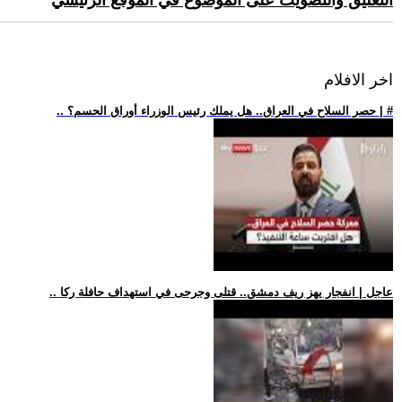
التعليق والتصويت على الموضوع في الموقع الرئيسي
اخر الافلام
.. حصر السلاح في العراق.. هل يملك رئيس الوزراء أوراق الحسم؟ | #
.. عاجل | انفجار يهز ريف دمشق.. قتلى وجرحى في استهداف حافلة ركا