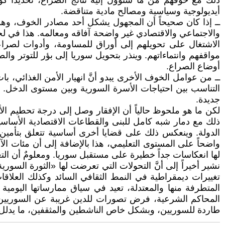
ذلك مع خوفهم من ما ستؤول إليه نتائج الصراع، تحديداً كون
أيديولوجية وسياسية ومصالح مادية متناقضة.
ــ إذا كان صحيحاً أن المجهول يشكل أحد مصادر الخوف، وهو
والاجتماعي والاقتصادي غير واضحة آفاقه ومعالمه. هذا في لح
الاشتغال على تحويلهم إلى أوراق للمساومة، وأدوات لصرا
مواقفهم وانتماءاتهم. وينذر بتحويل سوريا إلى بؤر للتوتر وا
أوضاع الصراع.
التناسب بين احتياجات الأسرة السورية وبين مستوى الدخل. لك
جديدة.
ذلك مع دمار شبه كامل للبنى والقطاعات الاقتصادية الأساسية
الدولة. وينعكس ذلك على قضايا أخرى أساسية تتعلق بتأمين ا
واضحاً على المستوى التعليمي، هذا بالإضافة إلى أن مئات ال
لها انعكاسات جداً خطيرة على مستقبل سوريا. ومعلومٌ أن الت
نشير أخيراً إلى أنَّ التحولات التي تعرضت لها «الثورة السو
تغييرات ديمقراطية في النمط الثقافي السائد وكذلك العلاقا
المتطرفة منها والمعتدلة، تعيد في سياق ممارساتها اليومية
المحاكم الشرعية، فرض تصورات للدين غريبة عن السوريين،
طاردة للسوريين، وبشكل خاص الناشطين والمثقفين، ما يدلل عل