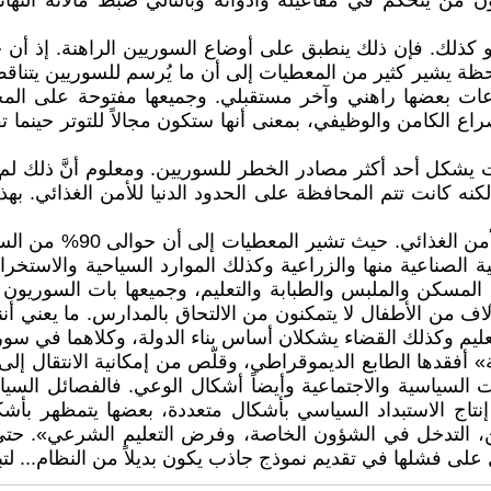
 من يتحكم في مفاعيله وأدواته وبالتالي ضبط مآلاته النهائ
 كذلك. فإن ذلك ينطبق على أوضاع السوريين الراهنة. إذ أن 
ظة يشير كثير من المعطيات إلى أن ما يُرسم للسوريين يتناقض
عات بعضها راهني وآخر مستقبلي. وجميعها مفتوحة على الم
لصراع الكامن والوظيفي، بمعنى أنها ستكون مجالاً للتوتر حينم
نه كانت تتم المحافظة على الحدود الدنيا للأمن الغذائي. به
لكن ما هو ملحوظ حالياً أن
 الصناعية منها والزراعية وكذلك الموارد السياحية والاستخر
لمسكن والملبس والطبابة والتعليم، وجميعها بات السوريون يف
آلاف من الأطفال لا يتمكنون من الالتحاق بالمدارس. ما يعني
عليم وكذلك القضاء يشكلان أساس بناء الدولة، وكلاهما في سور
رية» أفقدها الطابع الديموقراطي، وقلّص من إمكانية الانتقال
ت السياسية والاجتماعية وأيضاً أشكال الوعي. فالفصائل السي
 إنتاج الاستبداد السياسي بأشكال متعددة، بعضها يتمظهر بأش
 التدخل في الشؤون الخاصة، وفرض التعليم الشرعي». حتى ب
ى فشلها في تقديم نموذج جاذب يكون بديلاً من النظام... لتب