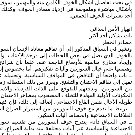
في بحث تفاصيل أشكال الخوف الكامن منه والمهيمن، سوف ن
بأشكال مباشرة وملموسة في ازدياد مصادر الخوف، وكذلك أشك
أحد تعبيرات الخوف الجمعي.
انهيار الأمن الغذائي
بات يشكل أحد أكثر
مصادر الخطر
ونشير في السياق المذكور إلى أن تفاقم معاناة الإنسان ال
بالخوف الذي يصل في بعض اللحظات إلى درجة الاكتئاب. ولذل
وإيجاد مخارج مناسبة للأوضاع الناجمة عنه. علماً بأن شرائ
وهيمنتها على خيال السوريين وآليات تفكيرهم. أما بخصوص 
ــ بات واضحاً أن التناقض في المواقف السياسية، وتحميله 
تميل إلى تفاقم الاحتقان والتشنج. ويعزز من ذلك استطالة زمن 
بين السوريين، ويدفعهم للتقوقع على الذات الفردية، والاس
المكونات الأولية المولدة للتخلف المصحوب بمظاهر الاحتقان و
طويلة الآجال ضمن القاع الاجتماعي. إضافة إلى ذلك، فإن كثيراً
ــ يرتبط ما تقدم مع خوف السوريين من استمرار الصراع ا
العلاقات الاجتماعية وانحطاط آليات التفكير.
ــ في السياق ذاته، يندرج خوف السوريين من تقسيم سوريا و
الاجتماعية والسياسية عبر آليات مختلفة منذ بداية الصراع، 