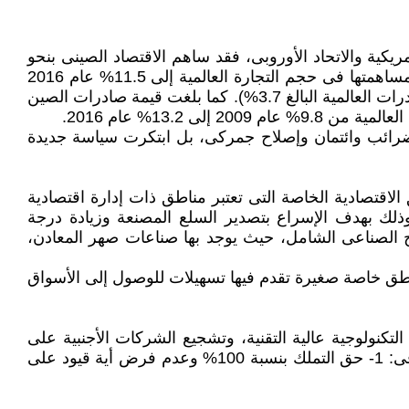
الولايات المتحدة الأمريكية والاتحاد الأوروبى، فقد ساهم الاقتصاد الصينى بنحو
33% من نمو الاقتصاد العالمى عام 2015 البالغ 3.1%. كما تعتبر اللاعب الرئيسى فى التجارة العالمية، حيث ارتفعت نسبة مساهمتها فى حجم التجارة العالمية إلى 11.5% عام 2016
مقارنة بـ 8.9% عام 2009 نتيجة لارتفاع معدل نمو صادراتها بنسبة 8.3% خلال الفترة 2009-2016 (أعلى من معدل نمو الصادرات العالمية البالغ 3.7%). كما بلغت قيمة صادرات الصين
 وضرائب وائتمان وإصلاح جمركى، بل ابتكرت سياسة جديدة
الاقتصادية الخاصة التى تعتبر مناطق ذات إدارة اقتصادية
 وذلك بهدف الإسراع بتصدير السلع المصنعة وزيادة درجة
اج الصناعى الشامل، حيث يوجد بها صناعات صهر المعادن،
ناطق خاصة صغيرة تقدم فيها تسهيلات للوصول إلى الأسواق
لتكنولوجية عالية التقنية، وتشجيع الشركات الأجنبية على
إنشاء مقرات إقليمية ومراكز للبحوث والتطوير ومراكز للتدريب فى الصين من خلال تقديم عدد من الحوافز تمثلت أهمها فى: 1- حق التملك بنسبة 100% وعدم فرض أية قيود على