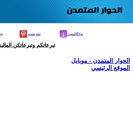
بودكاست
بنترست
تي
تبرعاتكم وتبرعاتكن المال
الحوار المتمدن - موبايل
الموقع الرئيسي