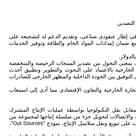
 فى إطار عنقودى صناعى، وتقديم الدعم له لتشجيعه على
 مع ضمان إمدادات المواد الخام والطاقة وتوفير الخدمات
لدولار.
ة، بمعنى التحول من تصدير المنتجات الرخيصة والمنخفضة
لخارجية بالاعتماد على البحوث والتطوير وتطبيق أحدث
ى التوفيق بين الجودة الداخلية والمظهر الخارجى للصادرات
ارة الخارجية والتعاون الإقتصادى مما أدى إلى استيعاب
ابل نقل التكنولوجيا بواسطة عمليات الإنتاج المشترك
والاتصالات لتحويل جزء من سلسلة إنتاجها لمجموعة من
الدول تحت مسمى شبكات الإنتاج الدولية، خاصة فى صناعة السيارات والإلكترونيات والمنسوجات. بمعنى أن العولمة ساعدت على تنويع ونقل سلاسل الإنتاج، نموذج "Out Sources"،