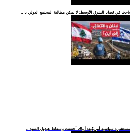
.. باحث في قضايا الشرق الأوسط: لا يمكن مطالبة المجتمع الدولي با
.. مستشارة سياسية أمريكية: أيباك أخفقت بإسقاط عبدول السيد