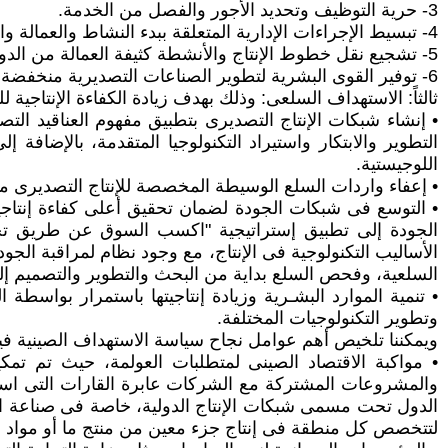
3- حرية التوظيف وتحديد الأجور والفصل من الخدمة.
4- تبسيط الإجراءات الإدارية المتعلقة ببدء النشاط والعمالة والأجور وسياسات تسعير المشروعات المشتركة.
5- تشجيع نقل خطوط الإنتاج والأنشطة كثيفة العمالة من الدول المتقدمة إلى المناطق ذات الأجور المنخفضة بالصين.
6- توفير القوى البشرية لتطوير الصناعات التصديرية منخفضة الأجر، والتى تركز على استيراد المواد اللازمة للتصنيع من أجل التصدير.
ثالثاً: الاستهداف السلعى: وذلك بهدف زيادة الكفاءة الإنتاجية
• إنشاء شبكات الإنتاج التصديرى بتطبيق مفهوم العناقيد ا
التطوير والابتكار واستيراد التكنولوجيا المتقدمة، بالإضا
اللوجيستية.
• إعفاء واردات السلع الوسيطة المخصصة للإنتاج التصديرى من
• التوسع فى شبكات الجودة لضمان تحقيق أعلى كفاءة إنتاجي
الجودة إلى تطبيق إستراتيجية "اكسب السوق عن طريق تحسين
الأساليب التكنولوجية فى الإنتاج، مع وجود نظام لمراقبة الج
السلعية، وفحص السلع بداية من البحث والتطوير والتصميم إلى
• تنمية الموارد البشـرية وزيادة إنتاجيتها باستمرار بواس
وتطوير التكنولوجيات المختلفة.
ويمكننا تلخيص أهم عوامل نجاح سياسة الاستهداف الصينية فيم
• مواكبة الاقتصاد الصينى لمتطلبات العولمة، حيث تم تمك
والمشروعات المشتركة مع الشركات عابرة القارات التى است
لتتخصص كل منطقة فى إنتاج جزء معين من منتج ما أو مواد خام