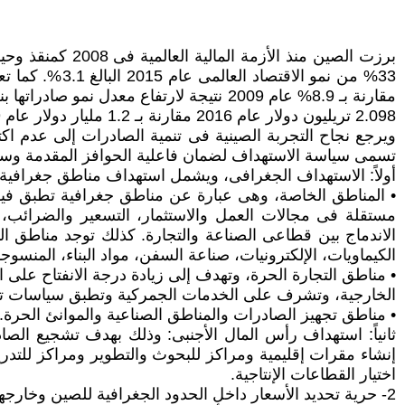
برزت الصين منذ 
2.098 تريليون دولار عام 2016 مقارنة بـ 1.2 مليار دولار عام 2009 مما أدى إلى ارتفاع أهميتها النسبية فى إجمالى الصادرات العالمية من 9.8% عام 2009 إلى 13.2% عام 2016.
ويرجع نجاح التجربة الصينية فى تنمية الصادرات إلى عدم اك
تسمى سياسة الاستهداف لضمان فاعلية الحوافز المقدمة وسهو
أولاً: الاستهداف الجغرافى، ويشمل استهداف مناطق جغرافية م
• المناطق الخاصة، وهى عبارة عن مناطق جغرافية تطبق فيها ق
مستقلة فى مجالات العمل والاستثمار، التسعير والضرائب، حر
الاندماج بين قطاعى الصناعة والتجارة. كذلك توجد مناطق ال
الكيماويات، الإلكترونيات، صناعة السفن، مواد البناء، المنسوج
• مناطق التجارة الحرة، وتهدف إلى زيادة درجة الانفتاح على
الخارجية، وتشرف على الخدمات الجمركية وتطبق سياسات تع
• مناطق تجهيز الصادرات والمناطق الصناعية والموانئ الحرة.
ثانياً: استهداف رأس المال الأجنبى: وذلك بهدف تشجيع الصاد
اختيار القطاعات الإنتاجية.
2- حرية تحديد الأسعار داخل الحدود الجغرافية للصين وخارجها.