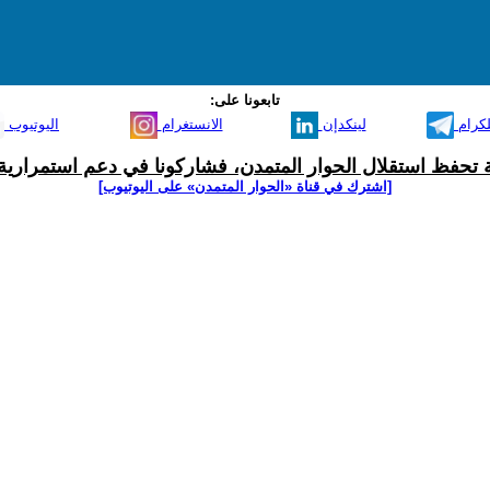
تابعونا على:
لكرام
لينكدإن
الانستغرام
اليوتيوب
ية تحفظ استقلال الحوار المتمدن، فشاركونا في دعم استمرارية 
[اشترك في قناة ‫«الحوار المتمدن» على اليوتيوب]