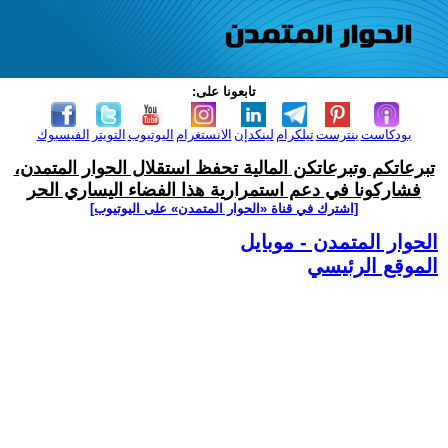
تابعونا على:
بودكاست
بنترست
تيلكرام
لينكدإن
الانستغرام
اليوتيوب
التويتر
الفيسبوك
تبرعاتكم وتبرعاتكن المالية تحفظ استقلال الحوار المتمدن،
فشاركونا في دعم استمرارية هذا الفضاء اليساري الحر
[اشترك في قناة ‫«الحوار المتمدن» على اليوتيوب]
الحوار المتمدن - موبايل
الموقع الرئيسي