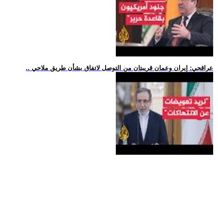
.. عراقجي: إيران وعمان قريبتان من التوصل لاتفاق بشأن طريق ملاحي