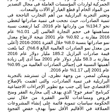
الجمركية لواردات المؤسسات العاملة فى مجال التصدير
من المواد الخام أو قطع الغيار أو الآلات والمعدات.
وتعتبر التجربة البرازيلية من أهم التجارب الناجحة فى
تنمية الصادرات، حيث نجحت فى تنمية صادراتها لتغطى
نحو 134.7% من وارداتها عام 2016، كما ارتفعت نسبة
مساهمتها فى حجم التجارة العالمى إلى 1.01% عام
2016 مقارنة بـ 0.92% عام 2001 نتيجة لارتفاع معدل
نمو صادراتها بنسبة 8.0% خلال الفترة 2001-2016 (أعلى
من معدل نمو الصادرات العالمية البالغ 6.6%). كما بلغت
قيمة صادرات البرازيل 185.2 مليار دولار عام 2016
مقارنة بـ 58.3 مليار دولار عام 2001 مما أدى إلى زيادة
أهميتها النسبية فى إجمالى الصادرات العالمية من 0.95%
عام 2001 إلى 1.17% عام 2016.
ويمكن لمصر، من وجهة نظرى، أن تسترشد بالتجربة
البرازيلية فى تنمية الصادرات، والتى اهتمت بالإصلاح
الاقتصادي جنباً إلى جنب مع تطوير الإجراءات الاجتماعية
كبرنامج "صفر جوع" الذي يهدف إلى محاربة الفقر ومنح
قروض ومساعدات للأسر الفقيرة من خلال تبنى
الحكومة سياسات تنموية قائمة على إنشاء المشروعات
العملاقة في الأقاليم الأقل نمواً بهدف خفض الفجوة