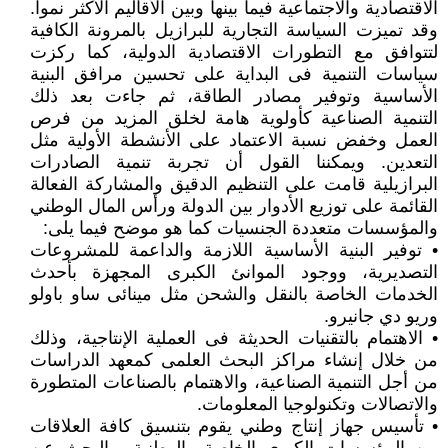
الاقتصادية والاجتماعية فيما بينها وبين الأقاليم الأكثر نمواً.
وقد تميزت السياسة التجارية للبرازيل بالمرونة الكافية
لتتوافق مع التطورات الاقتصادية الدولية، كما ركزت
سياسات التنمية فى البداية على تحسين مرافق البنية
الأساسية وتوفير مصادر الطاقة، ثم جاءت بعد ذلك
التنمية الصناعية كأولوية هامة لخلق المزيد من فرص
العمل وخفض نسبة الاعتماد على الأنشطة الأولية مثل
التعدين. ويمكننا القول أن تجربة تنمية الصادرات
البرازيلية قامت على التنظيم الدقيق والمشاركة الفعالة
القائمة على توزيع الأدوار بين الدولة ورأس المال الوطني
والمؤسسات متعددة الجنسيات كما هو موضح فيما يلى:
• توفير البنية الأساسية اللازمة والداعمة للمشروعات
التصديرية، ووجود الموانئ الكبرى المجهزة بأحدث
الخدمات الخاصة بالنقل والشحن مثل مينائى ساو باولو
وريو دي جانيرو.
• الاهتمام بالتقنيات الحديثة فى العملية الإنتاجية، وذلك
من خلال إنشاء مراكز البحث العلمى كمعهد الدراسات
من أجل التنمية الصناعية، والاهتمام بالصناعات المتطورة
والاتصالات وتكنولوجيا المعلومات.
• تأسيس جهاز إنتاج وطني يقوم بتنسيق كافة العلاقات