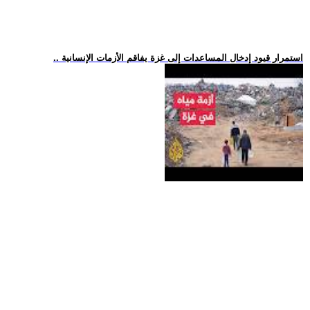
.. استمرار قيود إدخال المساعدات إلى غزة يفاقم الأزمات الإنسانية