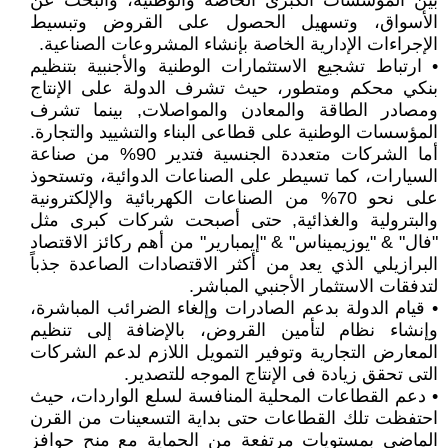
بين المؤسسات الكبرى الخاصة والوطنية، والبحث عن
الأسواق، وتسهيل الحصول على القروض وتبسيط
الإجراءات الإدارية الخاصة بإنشاء المشروعات الصناعية.
• ارتباط تشجيع الاستثمارات الوطنية والأجنبية بتنظيم
بنكي محكم ومتطور، حيث تشرف الدولة على الإنتاج
ومصادر الطاقة والمعادن والمواصلات, بينما تشرف
المؤسسات الوطنية على قطاعى البناء والتشييد والتجارة.
أما الشركات متعددة الجنسية فتدير 90% من صناعة
السيارات، كما تسيطر على الصناعات الدوائية، وتستحوذ
على نحو 70% من الصناعات الكهربائية والإلكترونية
والبترولية والغذائية, حتى أصبحت شركات كبرى مثل
"فال" & "يوزيميناس" & "إيمبارير" من أهم ركائز الاقتصاد
البرازيلي الذي يعد من أكثر الاقتصادات الصاعدة جذباً
لتدفقات الاستثمار الأجنبي المباشر.
• قيام الدولة بدعم الصادرات وإلغاء الضرائب المباشرة،
وإنشاء نظام لتأمين القروض، بالإضافة إلى تنظيم
المعارض التجارية وتوفير التمويل اللازم لدعم الشركات
التى تحقق زيادة فى الإنتاج الموجه للتصدير.
• دعم القطاعات المحلية المنافسة لسلع الواردات، حيث
احتفظت تلك القطاعات حتى بداية التسعينات من القرن
الماضى بمستويات مرتفعة من الحماية مع منح حوافز