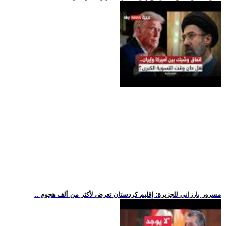
.. مسرور بارزاني للجزيرة: إقليم كردستان تعرض لأكثر من ألف هجوم