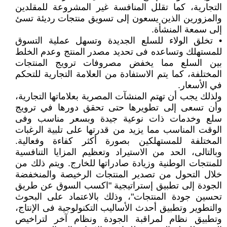
التجارية، كما تقلل المنافسة غير المشروعة للمقلدين
والمزورين الذين يسعون إلى تسويق منتجات رديئة تسئ
إلى سمعة المنشأة.
• تخلق الولاء للسلع الجديدة وتسهل عملية التسوق
للمستهلك وتساعده فى تحديد مصدر المنتج وعدم الخلط
بين السلع مما يخفض مصروفات ترويج المنتجات
المختلفة، كما يتم الاستفادة من العلامة التجارية للتحكم
في الأسعار.
ولذلك يجب أن تهتم المنشآت المصرية بعلاماتها التجارية،
وأن تسعى إلى تطويرها حتى تحقق دورها في ترويج
سلع وخدمات ذات نوعية جيدة وبسعر مناسب وفى
الوقت المناسب مما يزيد من قدرتها على تلبية الرغبات
المختلفة للمستهلكين بصورة أكثر كفاءة وفعالية.
وبالتالى، الحد من الاستيراد وتعظيم المزايا التنافسية
للمنتجات الوطنية وزيادة صادراتها للخارج. ويتم ذلك من
خلال التحول من تصدير المنتجات الرخيصة والمنخفضة
الجودة إلى تطبيق إستراتيجية "اكسب السوق عن طريق
تحسين جودة المنتجات"، وذلك بالاعتماد على البحوث
والتطوير وتطبيق أحدث الأساليب التكنولوجية فى الإنتاج،
وتطبيق نظام لمراقبة الجودة ونظام آخر لتراخيص