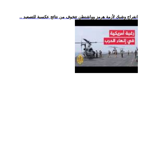
.. انفراج وشيك لأزمة هرمز وواشنطن تتخوف من نتائج عكسية للتصعيد