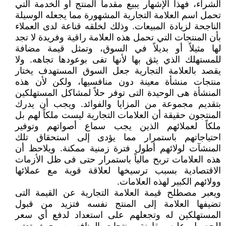
الشراء، فهذا الإشهار يبيع مقدماً المنتج أو الخدمة التي
تحمل اسم العلامة التجارية المشهورة مما يجعله الوسيلة
الناجحة لزيادة المبيعات. وذلك لخلقه قناعة لدى العملاء
بأن المنتجات التي تحمل هذه العلامة راقية وفريدة لا تجد
لها مثيلاً أو بديلاً في السوق، وتمثل قيمة مضافة
للمستهلك الذي يثق بها لأنها تفى بوعودها تجاهه. ولا
يقصد بالعلامة التجارية جعل السوق المستهدف يختار
منتجات منشأة معينة دون منافسيها، ولكن لأن هذه
المنشأة هى الوحيدة التى توفر حلاً لمشاكل المستهلكين
بتقديم مجموعة من المزايا والفوائد. ويجب أن يدرك
المنتجون حقيقة أن العلامات التجارية ليست ملكاً لهم بل
ملكاً لعملائهم الذين يجب سماع أصواتهم وتوفير
احتياجاتهم باستمرار مما يؤدى إلى استحقاق تلك
المنشآت لولائهم أطول فترة زمنية ممكنة. ويلاحظ أن
هذه العلامات تربح مالياً باستمرار حتى فى ظل الأزمات
الاقتصادية بسبب ترسيخها لعلاقة قوية مع عملائها
وولائهم الكبير لهذه العلامات.
ويعبر مصطلح قيمة العلامة التجارية عن القيمة التى
تضيفها العلامة إلى المنتج نفسه فتزيد من قبول
المستهلكين له وتجعلهم على استعداد لدفع أي سعر