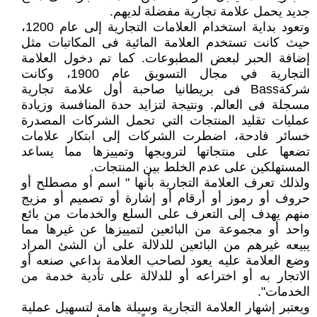
جديد يحمل علامة تجارية مفضلة لديهم.
وتعود بداية استخدام العلامات التجارية إلى عام 1200،
حيث كانت تستخدم العلامة المائية فى المكاتبات مثل
إضافة الحبر لبعض المطبوعات. كما تم دخول العلامة
التجارية في مجال التسويق عام 1900، وكانت
شركةBass فى بريطانيا صاحبة أول علامة تجارية
مسجلة فى العالم. ونتيجة لتزايد حدة المنافسة وزيادة
عمليات تقليد المنتجات التي تحمل الشركات المصدرة
خسائر فادحة، اضطرت الشركات إلى ابتكار علامات
تضعها على منتجاتها لترويجها وتمييزها مما يساعد
المستهلكين على عدم الخلط بين المنتجات.
ولذلك تعرف العلامة التجارية بأنها " اسم أو مصطلح أو
حروف أو رموز أو أرقام أو إشارة أو تصميم أو مزيج
منهم يهدف إلى التعرف على السلع والخدمات من بائع
واحد أو مجموعة من البائعين لتمييزها عن غيرها مما
يبيعه غيرهم من البائعين للدلالة على أن الشئ المراد
وضع العلامة عليه يعود لصاحب العلامة بداعي صنعه أو
الاتجار به أو اختراعه أو للدلالة على تأدية خدمة من
الخدمات".
ويعتبر إشهار العلامة التجارية وسيلة هامة لتسهيل عملية