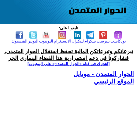
تابعونا على:
بودكاست
بنترست
تيلكرام
لينكدإن
الانستغرام
اليوتيوب
التويتر
الفيسبوك
تبرعاتكم وتبرعاتكن المالية تحفظ استقلال الحوار المتمدن،
فشاركونا في دعم استمرارية هذا الفضاء اليساري الحر
[اشترك في قناة ‫«الحوار المتمدن» على اليوتيوب]
الحوار المتمدن - موبايل
الموقع الرئيسي