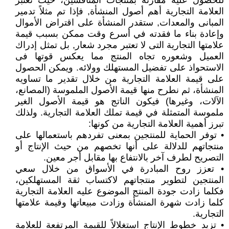
للحصول عليه مقارنة بمنتجات المنافسين، حيث تعتبر
العلامة التجارية أهم أصول المنشأة, فإذا تم مثلاً تدمير
المبانى والمعدات, ستقدر المنشأة على اقتراض الأموال
وإعادة بناء ما فقدته في أسرع وقت ممكن بسبب قيمة
علامتها التجارية التى لا تعتبر مجرد شعار, بل تمثل إدراك
العميل وشعوره تجاه المنتج مما يعكس قوتها فى
الاستحواذ على تفضيل المستهلك وولائه. ويمكن الحصول
على قيمة العلامة التجارية من خلال تقدير ما تساويه
المنشأة، ثم نطرح منها قيمة الأصول الملموسة (المصانع،
الآلات، وغيرها) فيكون الناتج هو قيمة الأصول الغير
ملموسة المتمثلة في قيمة تملك العلامة التجارية. ولذلك
تبرز أهمية العلامة التجارية من كونها:
• توفر الحماية للمنتجين بمعنى تفردهم باستعمالها على
منتجاتهم للدلالة على أنها تخصهم من حيث الإنتاج أو
التصريح لطرف آخر بالانتفاع بها مقابل أجر معين.
• تعزز روح المبادرة في الأسواق من خلال سعي
المنتجين لتطوير منتجاتهم لاكتساب ثقة المستهلكين،
فكلما زادت جودة المنتج الموضوع عليه العلامة التجارية
كلما زادت شهرة المنشأة وزادت مبيعاتها وقيمة علامتها
التجارية.
• تزيد خطوط الإنتاج استغلالاً للقيمة المرتفعة للعلامة