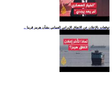
.. توقعات بالإعلان عن الاتفاق الإيراني العماني بشأن هرمز قريبا