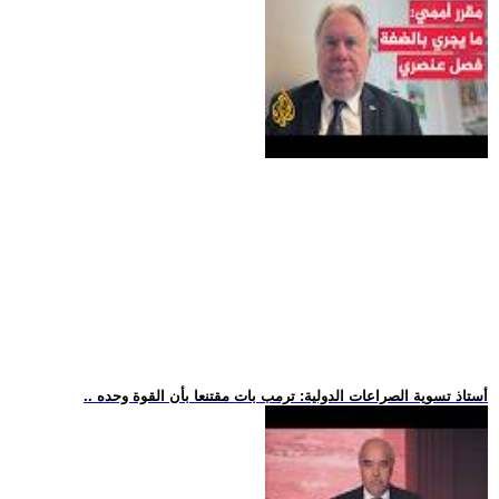
.. أستاذ تسوية الصراعات الدولية: ترمب بات مقتنعا بأن القوة وحده