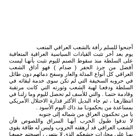
أجنحوا للسلم رأفة بالشعب العراقي المتعب
يوم بعد أخر تثبت القيادات السياسية العراقية المتعاقبة
على السلطة منذ سقوط الصنم لليوم تثبت بأنهـا ليست
أفضل من جرذ الحفر ( صدام ) فهو أذاق الشعب
العراقي كل أنواع المذلة والعار وسفح دمائهم دون طائل
في حروبه السخيفة التي لم تكن سوى خدمة لبقائه في
السلطة ودفعـا لهبة الشعب وثورته التي كانت مرتقبة
وقادمة حتمـا . والتي للأسف لم تحصل لليوم وما زلنـا في
انتظارهـا ، ثم جاء البديل الأكثر قذارة الاحتلال الأمريكي
بمساعدة من يحكمونـا مذ ذاك اليوم الأسود .
يا من تحكمون العراق من شماله إلى جنوبه
لا تدقوا طبول الحرب أيهـا السراق واللصوص فأن
الشعب العراقي قد أرهقته الحروب وليس له طاقة يقوى
بهـا على مجارات جشعكم الذي لا ينتهي ، أصبحتم جميعـا