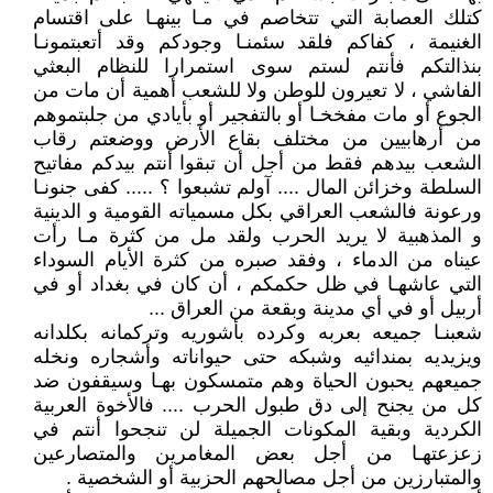
كتلك العصابة التي تتخاصم في مـا بينهـا على اقتسام
الغنيمة ، كفاكم فلقد سئمنـا وجودكم وقد أتعبتمونـا
بنذالتكم فأنتم لستم سوى استمرارا للنظام البعثي
الفاشي ، لا تعيرون للوطن ولا للشعب أهمية أن مات من
الجوع أو مات مفخخـا أو بالتفجير أو بأيادي من جلبتموهم
من أرهابيين من مختلف بقاع الأرض ووضعتم رقاب
الشعب بيدهم فقط من أجل أن تبقوا أنتم بيدكم مفاتيح
السلطة وخزائن المال .... آولم تشبعوا ؟ ..... كفى جنونـا
ورعونة فالشعب العراقي بكل مسمياته القومية و الدينية
و المذهبية لا يريد الحرب ولقد مل من كثرة مـا رأت
عيناه من الدماء ، وفقد صبره من كثرة الأيام السوداء
التي عاشهـا في ظل حكمكم ، أن كان في بغداد أو في
أربيل أو في أي مدينة وبقعة من العراق ...
شعبنـا جميعه بعربه وكرده بأشوريه وتركمانه بكلدانه
ويزيديه بمندائيه وشبكه حتى حيواناته وأشجاره ونخله
جميعهم يحبون الحياة وهم متمسكون بهـا وسيقفون ضد
كل من يجنح إلى دق طبول الحرب .... فالأخوة العربية
الكردية وبقية المكونات الجميلة لن تنجحوا أنتم في
زعزعتهـا من أجل بعض المغامرين والمتصارعين
والمتبارزين من أجل مصالحهم الحزبية أو الشخصية .