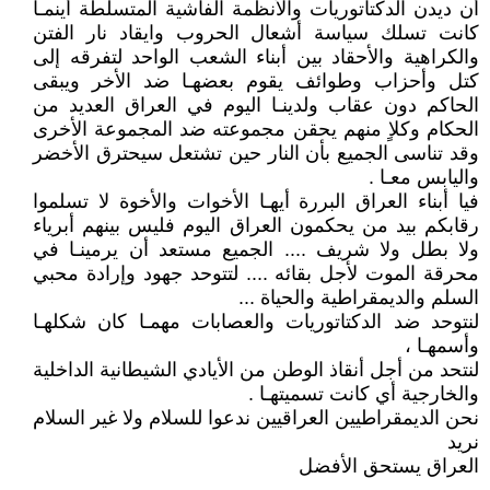
أن ديدن الدكتاتوريات والأنظمة الفاشية المتسلطة أينمـا
كانت تسلك سياسة أشعال الحروب وايقاد نار الفتن
والكراهية والأحقاد بين أبناء الشعب الواحد لتفرقه إلى
كتل وأحزاب وطوائف يقوم بعضهـا ضد الأخر ويبقى
الحاكم دون عقاب ولدينـا اليوم في العراق العديد من
الحكام وكلاٍ منهم يحقن مجموعته ضد المجموعة الأخرى
وقد تناسى الجميع بأن النار حين تشتعل سيحترق الأخضر
واليابس معـا .
فيا أبناء العراق البررة أيهـا الأخوات والأخوة لا تسلموا
رقابكم بيد من يحكمون العراق اليوم فليس بينهم أبرياء
ولا بطل ولا شريف .... الجميع مستعد أن يرمينـا في
محرقة الموت لأجل بقائه .... لتتوحد جهود وإرادة محبي
السلم والديمقراطية والحياة ...
لنتوحد ضد الدكتاتوريات والعصابات مهمـا كان شكلهـا
وأسمهـا ،
لنتحد من أجل أنقاذ الوطن من الأيادي الشيطانية الداخلية
والخارجية أي كانت تسميتهـا .
نحن الديمقراطيين العراقيين ندعوا للسلام ولا غير السلام
نريد
العراق يستحق الأفضل