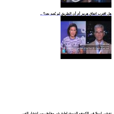
.. هل اقترب اتفاق هرمز أم أن الطريق لم يُعبد بعد؟
.. تفشي إيبولا في الكونغو الديمقراطية يثير مخاوف من انتشار الفي