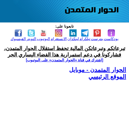
تابعونا على:
بودكاست
بنترست
تيلكرام
لينكدإن
الانستغرام
اليوتيوب
التويتر
الفيسبوك
تبرعاتكم وتبرعاتكن المالية تحفظ استقلال الحوار المتمدن،
فشاركونا في دعم استمرارية هذا الفضاء اليساري الحر
[اشترك في قناة ‫«الحوار المتمدن» على اليوتيوب]
الحوار المتمدن - موبايل
الموقع الرئيسي