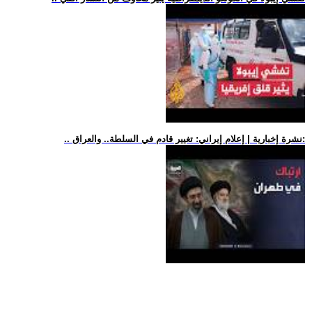
.. نشرة إخبارية | إعلام إيراني: تغيير قادم في السلطة.. والعراق: