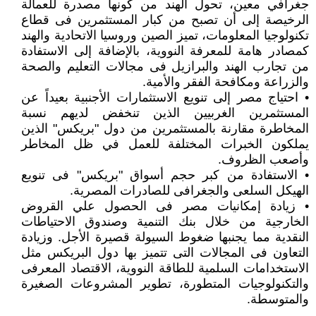
جغرافي معين، تحول الهند من كونها مصدرة للعمالة
الرخيصة إلى أن تصبح من كبار المستثمرين فى قطاع
تكنولوجيا المعلومات، تميز الصين وروسيا الاتحادية والهند
كمصادر هامة للمعرفة النووية، بالإضافة إلى الاستفادة
من تجارب الهند والبرازيل فى مجالات التعليم والصحة
والزراعة ومكافحة الفقر والأمية.
• احتياج مصر إلى تنويع الاستثمارات الأجنبية بعيداً عن
المستثمرين الغربيين الذين تنخفض لديهم نسبة
المخاطرة مقارنة بالمستثمرين من دول "بريكس" الذين
يملكون الخبرات المختلفة للعمل في ظل المخاطر
وأصعب الظروف.
• الاستفادة من كبر حجم أسواق "بريكس" فى تنويع
الهيكل السلعى والجغرافى للصادرات المصرية.
• زيادة إمكانيات مصر فى الحصول علي القروض
الخارجية من خلال بنك التنمية وصندوق الاحتياطات
النقدية مما يجنبها ضغوط السيولة قصيرة الأجل. وزيادة
التعاون فى المجالات التى تتميز بها دول البريكس مثل
الاستخدامات السلمية للطاقة النووية، الاقتصاد المعرفى
والتكنولوجيات المتطورة، تطوير المشروعات الصغيرة
والمتوسطة.