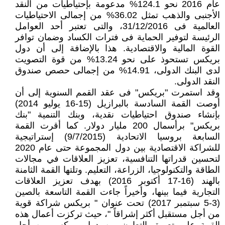
عام 2016 نحو 124.1% مدعومة بإحتياطيات من النقد
الأجنبى والذهب تمثل 36.02% من إجمالى الاحتياطيات
العالمية فى 31/12/2016، والتى تعتبر أحد العوامل
الرئيسة لتوفير الحماية فى فترات الكساد وضمان توافر
القوة المالية والاقتصادية. هذا بالإضافة إلى أن دول
بريكس تستحوذ على نحو 13.24% من قوة التصويت
لدى البنك الدولى، 14.91% من إجمالى حصص صندوق
النقد الدولى.
وقد استمرت "بريكس" فى عقد القمم السنوية إلى أن
أوصت القمة السادسة بالبرازيل (15-16 يوليو 2014)
بإنشاء صندوق احتياطيات نقدية، وبنك التنمية "بنك
بريكس" برأسمال 200 مليار دولار. كما أقرت القمة
السابعة بروسيا الاتحادية (9/7/2015) إستراتيجية
للشراكة الاقتصادية بين دول المجموعة حتى عام 2020
لتحسين قدراتها التنافسية، تعزيز العلاقات في مجالات
الطاقة والتكنولوجيا، الزراعة، التعليم. وتلتها القمة الثامنة
بالهند (16-17 أكتوبر 2016) بهدف تعزيز العلاقات
التجارية فيما بينها، وأخيراً جاءت القمة التاسعة بالصين
(3-5 سبتمبر 2017) تحت عنوان " بريكس شراكة قوية
من أجل مستقبل أكثر إشراقاً "، حيث تركزت أعمال هذه