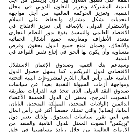
القمة على تعميق التعاون بين دول بريكس من أجل
التنمية المشتركة وتعزيز التعاون الدولي في مجال
التنمية، وتعزيز الحوكمة العالمية من أجل مواجهة
التحديات بشكل مشترك والحفاظ على السلام
والاستقرار الدولى، بالإضافة إلى تعزيز الانفتاح في
الاقتصاد العالمي والتمسك بقوة بدور النظام التجاري
متعدد الأطراف ومعارضة جميع أشكال الحمائية
والانغلاق، وضمان تمتع جميع الدول بحقوق وفرص
متساوية وأن يكون لها الحق في إتباع نفس القواعد في
التنمية.
وسيدعم بنك التنمية وصندوق الإئتمان الاستقلال
الاقتصادى لدول البريكس، كما يسهل حصول الدول
النامية على رأس المال اللازم لمشروعات البنية التحتية
ومواجهة أزمات السيولة النقدية بعيداً عن سياسات
صندوق النقد الدولى الذى تتخذ فيه القرارات بطريقة
التصويت المرجح. بمعنى أن الدول الخمسة الأعضاء
الدائمين (الولايات المتحدة، المملكة المتحدة، اليابان،
ألمانيا، إيطاليا) والتى تمتلك حصصاً أكثر في رأس المال
هي التي تقرر سياسات الصندوق. ولذلك تعتبر دول
"بريكس" الصوت الممثل للدول النامية والمنقذ من
الأزمات العالمية من خلال زيادة مساهمتها فى خلق