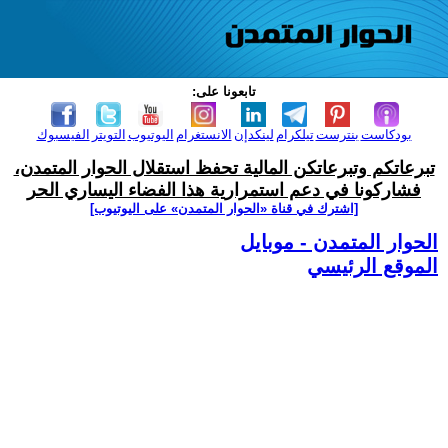
تابعونا على:
بودكاست
بنترست
تيلكرام
لينكدإن
الانستغرام
اليوتيوب
التويتر
الفيسبوك
تبرعاتكم وتبرعاتكن المالية تحفظ استقلال الحوار المتمدن،
فشاركونا في دعم استمرارية هذا الفضاء اليساري الحر
[اشترك في قناة ‫«الحوار المتمدن» على اليوتيوب]
الحوار المتمدن - موبايل
الموقع الرئيسي