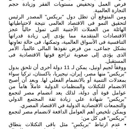
فرص العمل وتخفيض مستويات الفقر وزيادة حجم
التجارة العالمية.
ومن المتوقع أن تظل دول "بريكس" المصدر الرئيس
لتحقيق النمو فى الاقتصاد العالمى نتيجة لاحتياطياتها
الهائلة من العملات الأجنبية التى تمول حالياً عجز
الاقتصادات المتقدمة مما يؤدى إلى زيادة قدراتها
التنافسية فى الأسواق العالمية، وتمكنها، فى حالة تعاونها
بشكل جماعى، من فرض نفوذها المالى عالمياً، الأمر
الذى يؤدى إلى صعوبة تراجع قوتها الاقتصادية فى
المستقبل.
ووفقاً لجيم أونيل، يمكن لـ 11 دولة أخرى أن تلحق بدول
"بريكس" منها مصر، إيران، نيجيريا، باكستان، تركيا سواء
بمعدلات التنمية أو بالانضمام الفعلي لها. وبعد أن أصبح
الانضمام للتكتلات والمنظمات الدولية عاملاً هاماً من
عوامل قوة أى دولة، لذلك يعد انضمام مصر لتجمع
"بريكس" شهادة علي زيادة ثقة المجتمع الدولي
والتجمعات الاقتصادية الدولية في الاقتصاد المصري.
ويمكن تلخيص أهم العوامل الدافعة لانضمام مصر لتجمع
"بريكس" فى كل من:
• عدم ارتباط "بريكس" مثل باقى التكتلات بنطاق