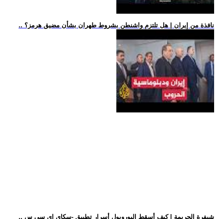
.. نافذة من إيران | هل تلتزم واشنطن بشروط طهران بشأن مضيق هرمز؟
.. شيفرة الجريمة | كيف أسقط اليوروبول أسرار تطبيق -سكاي إي سي س