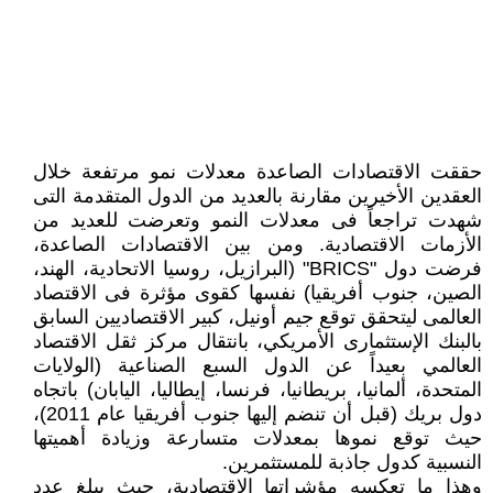
حققت الاقتصادات الصاعدة معدلات نمو مرتفعة خلال
العقدين الأخيرين مقارنة بالعديد من الدول المتقدمة التى
شهدت تراجعاً فى معدلات النمو وتعرضت للعديد من
الأزمات الاقتصادية. ومن بين الاقتصادات الصاعدة،
فرضت دول "BRICS" (البرازيل، روسيا الاتحادية، الهند،
الصين، جنوب أفريقيا) نفسها كقوى مؤثرة فى الاقتصاد
العالمى ليتحقق توقع جيم أونيل، كبير الاقتصاديين السابق
بالبنك الإستثمارى الأمريكي، بانتقال مركز ثقل الاقتصاد
العالمي بعيداً عن الدول السبع الصناعية (الولايات
المتحدة، ألمانيا، بريطانيا، فرنسا، إيطاليا، اليابان) باتجاه
دول بريك (قبل أن تنضم إليها جنوب أفريقيا عام 2011)،
حيث توقع نموها بمعدلات متسارعة وزيادة أهميتها
النسبية كدول جاذبة للمستثمرين.
وهذا ما تعكسه مؤشراتها الاقتصادية، حيث يبلغ عدد