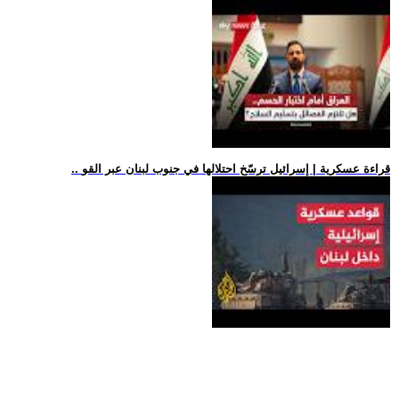
.. قراءة عسكرية | إسرائيل ترسّخ احتلالها في جنوب لبنان عبر القو