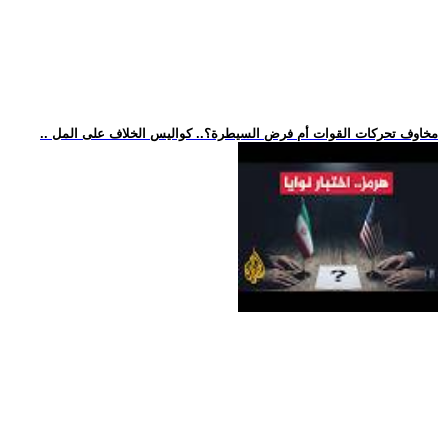
.. مخاوف تحركات القوات أم فرض السيطرة؟.. كواليس الخلاف على المل