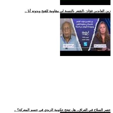
.. زين العابدين فؤاد: -الشعر بالنسبة لي مقاومة للقبح وبدونه أنا
.. حصر السلاح في العراق.. هل تنجح حكومة الزيدي في حسم المعركة؟