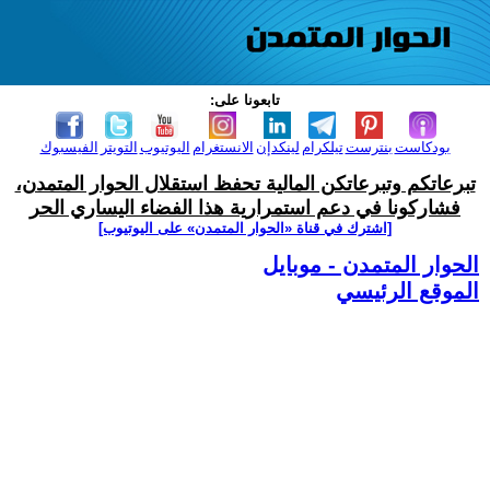
تابعونا على:
بودكاست
بنترست
تيلكرام
لينكدإن
الانستغرام
اليوتيوب
التويتر
الفيسبوك
تبرعاتكم وتبرعاتكن المالية تحفظ استقلال الحوار المتمدن،
فشاركونا في دعم استمرارية هذا الفضاء اليساري الحر
[اشترك في قناة ‫«الحوار المتمدن» على اليوتيوب]
الحوار المتمدن - موبايل
الموقع الرئيسي