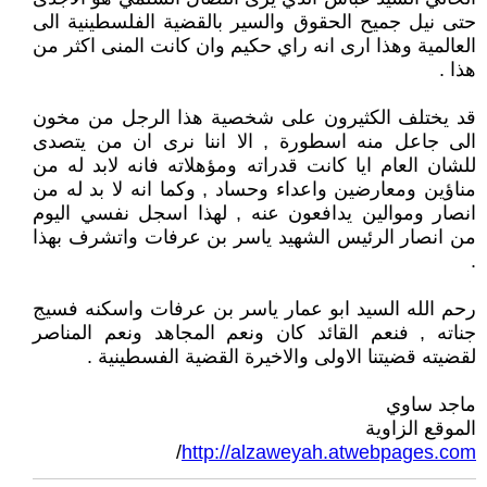
حتى نيل جميح الحقوق والسير بالقضية الفلسطينية الى
العالمية وهذا ارى انه راي حكيم وان كانت المنى اكثر من
هذا .
قد يختلف الكثيرون على شخصية هذا الرجل من مخون
الى جاعل منه اسطورة , الا اننا نرى ان من يتصدى
للشان العام ايا كانت قدراته ومؤهلاته فانه لابد له من
مناؤين ومعارضين واعداء وحساد , وكما انه لا بد له من
انصار وموالين يدافعون عنه , لهذا اسجل نفسي اليوم
من انصار الرئيس الشهيد ياسر بن عرفات واتشرف بهذا
.
رحم الله السيد ابو عمار ياسر بن عرفات واسكنه فسيج
جناته , فنعم القائد كان ونعم المجاهد ونعم المناصر
لقضيته قضيتنا الاولى والاخيرة القضية الفسطينية .
ماجد ساوي
الموقع الزاوية
/
http://alzaweyah.atwebpages.com