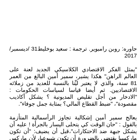
حاوره: روبن رامبوير. ترجمة : سعيد بوخليط31 /ديسمبر/
2017
"يمثل الفكر الاقتصادي الكلاسيكي الجديد لعنة على
العالم الراهن" هكذا يشير، سمير أمين البالغ من العمر
81 سنة، والذي لا يعتبر ليِّنا بالنسبة للعديد من زملائه
الاقتصاديين. ثم أيضا قياسا لسياسات الحكومات :
"الادخار من أجل تقليص المديونية ؟ يشكل أكاذيب
مقصودة"، "ضبط القطاع المالي؟ بمثابة جمل جوفاء".
يعالج سمير أمين إشكالية تجاوز الرأسمالية المتأزمة
بالقول : "حان الوقت كي يتحلى اليسار بالجرأة ! عليه أن
يشكل جبهة ضد الاحتكارات"،قبل أن يضيف: "أن تكون
ماركسيا يقتضي بالضرورة أن تكون شيوعيا، لأن ماركس