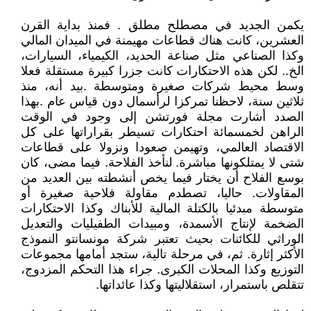
يكمن الجديد في مصطلح مطلق . فمنذ بداية القرن
العشرين، كانت هناك قطاعات مهيمنة في الميدان المالي
وكذا الصناعي مثل صناعة الحديد، الكيمياء، السيارات،
الخ.. لكن هذه الاحتكارات كانت جزرا كبيرة مستقلة فعلا
وسط محيط شركات صغيرة ومتوسطة .بيد أنه، منذ
ثلاثين سنة، لاحظنا تمركزا لرأسمال دون قياس عام .بهذا
الصدد أشارت مجلة فورتشن إلى وجود في الوقت
الراهن لخمسمائة احتكارات تسيطر بقراراتها على كل
الاقتصاد العالمي، وتهيمن صعودا ونزولا على قطاعات
شتى لا يمتلكونها مباشرة. لنأخذ الفلاحة. فيما مضى، كان
بوسع الفلاح أن يختار فيما يخص أنشطته بين العديد من
المقاولات. حاليا، تصطدم مقاولة فلاحية صغيرة أو
متوسطة مبدئيا بالكتلة المالية للأبناك وكذا الاحتكارات
الضخمة لإنتاج الأسمدة، ومبيدات الطفيليات والتعديل
الوراثي للكائنات بحيث تعتبر شركة مونسانتو النموذج
الأكثر إثارة. ثم، في مرحلة تالية، ستجد أمامها مجموعات
التوزيع وكذا المحلات الكبرى. جراء هذا التحكم المزدوج،
تتقلص باستمرار، استقلاليتها وكذا عائداتها.