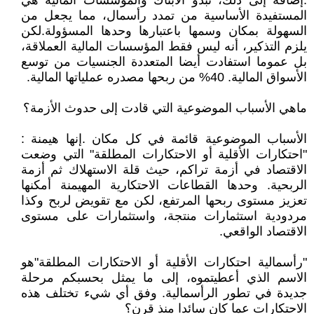
.إضافة إلى ذلك، تبدو الأبناك والمؤسسات المالية هي
المستفيدة الأساسية من تمدد رأسمال، مما يجعل من
السهولة بمكان وسمها باعتبارها وحدها المسؤولة.لكن
يلزم التذكير، أنه ليس فقط المؤسسات المالية العملاقة،
بل عموما استفادت أيضا المتعددة الجنسيات من توسع
الأسواق المالية. 40% من ربحها مصدره عملياتها المالية.
ماهي الأسباب الموضوعية التي قادت إلى حدوث الأزمة؟
الأسباب الموضوعية قائمة في كل مكان .إنها هيمنة :
"احتكارات الأقلية أو الاحتكارات المطلقة" التي وضعت
الاقتصاد في أزمة تراكم، حيث قلة الاستهلاك ثم أزمة
الربحية. وحدها القطاعات الاحتكارية المهيمنة أمكنها
تعزيز مستوى ربحها المرتفع، لكن مع تقويض لربح وكذا
مردودية استثمارات منتجة، واستثمارات على مستوى
الاقتصاد الواقعي.
"رأسمالية احتكارات الأقلية أو الاحتكارات المطلقة"هو
الاسم الذي أعطيتموه، إلى ما يمثل بحسبكم مرحلة
جديدة في تطور الرأسمالية. وفق أي شيء تختلف هذه
الاحتكارات عما كان سائدا منذ قرن؟