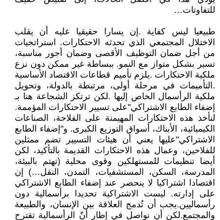
للتفاوتات…
طبيعيا ليس كفاية .إن يسارا حقيقيا عليه أن يقلب
الاختلال المجتمعي الذي تحدثه الاحتكارات. استراتجيات
من أجل ضمان التوظيف الأقصى وضمان أجور مناسبة،
تسير بشكل متواز مع النمو. ببساطة غير ممكن دون نزع
ملكية الاحتكارات .يلزم تأميم قطاعات الاقتصاد الأساسية
.التأميمات في مرحلة أولى، مرتبطة بالدولة، وتحويل
ملكية الرأسمال الخاص إليها .لكن ترتكز الشجاعة هنا بـ
إضفاء الطابع الاشتراكي"على تسيير الاحتكارات المؤممة.
لنأخذ هذه الاحتكارات المهيمنة على الفلاحة، الصناعات
الكيميائية، الأبناك، أسواق التوزيع الكبرى. و"إضفاء الطابع
الاشتراكي"عليها يعني أن هيئات التسيير تضم ممثلين
للفلاحين، وعمال هذه الاحتكارات القديمة بالتأكيد، لكن
أيضا تنظيمات للمستهلكين وقوى محلية (تهتم بالبيئة،
المدرسة، السكن، المستشفيات، التمدن، النقل…) إن
اقتصادا اشتراكيا لا ينحصر عند إضفاء الطابع الاشتراكي
على إدارته. ليست الاشتراكية تحديدا برأسمالية دون
رأسماليين.يجب أن تُدمج العلاقة بين الإنسان، والطبيعة
والمجتمع.لكن أن نواصل في إطار أنّ الرأسمالية تقترح