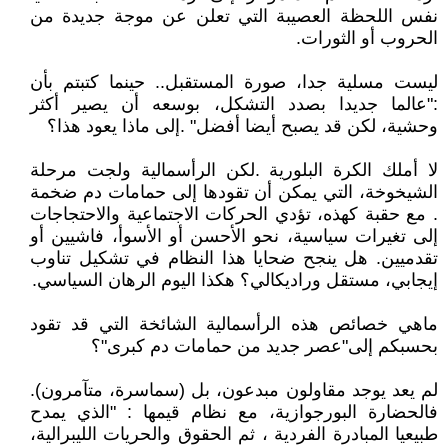
نفس اللحظة العصيبة التي تعلن عن موجة جديدة من
الحروب أو الثورات.
ليست مسلية جدا، صورة المستقبل.. حينما كتبتم بأن
:"عالما جديدا بصدد التشكل، بوسعه أن يصير أكثر
وحشية، لكن قد يصبح أيضا أفضل" .إلى ماذا يعود هذا؟
لا أملك الكرة البلورية .لكن الرأسمالية ولجت مرحلة
الشيخوخة، التي يمكن أن تقودها إلى حمامات دم ضخمة
. مع حقبة كهذه، تؤدي الحركات الاجتماعية والاحتجاجات
إلى تغيرات سياسية، نحو الأحسن أو الأسوأ، فاشيين أو
تقدميين. هل ينجح ضحايا هذا النظام في تشكيل تناوب
إيجابي، مستقل وراديكالي؟ هكذا اليوم الرهان السياسي.
ماهي خصائص هذه الرأسمالية الشائخة التي قد تقود
بحسبكم إلى"عصر جديد من حمامات دم كبرى"؟
لم يعد يوجد مقاولون مبدعون، بل (سماسرة، متآمرون).
فالحضارة البورجوازية، مع نظام قيمها : "الذي يمدح
طبيعيا المبادرة الفردية ، ثم الحقوق والحريات الليبرالية،