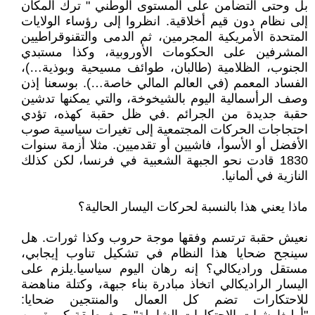
بل وحتى التضامن على المستوى الوطني " ترك المكان
إلى نظام دون قيم أخلاقية. انظروا إلى رؤساء الولايات
المتحدة الأمريكية المجرمين، ثم الدمى والتقنوقراطيين
المشرفين على الحكومات الأوروبية، وكذا مستبدي
الجنوب، الظلامية (طالبان، طوائف مسيحية وبوذية…)،
الفساد المعمم (في العالم المالي خاصة…). بوسعنا إذن
وصف الرأسمالية اليوم بالشيخوخة، والتي يمكنها تدشين
حقبة جديدة من الجرائم .في ظل حقبة كهذه، تؤدي
احتجاجات الحركات المجتمعية إلى تغيرات سياسية صوب
الأفضل أو الأسوأ، فاشيين أو تقدميين. مثلا أزمة سنوات
1830 قادت نحو الجبهة الشعبية في فرنسا، لكن كذلك
النازية في ألمانيا.
ماذا يعني هذا بالنسبة لحركات اليسار الحالية؟
نعيش حقبة ترتسم وفقها موجة حروب وكذا ثورات. هل
سينجح ضحايا هذا النظام في تشكيل تناوب إيجابي،
مستقل وراديكالي؟ إنه رهان اليوم سياسيا.يلزم على
اليسار الراديكالي اتخاذ مبادرة بناء جبهة، وكتلة مناهضة
للاحتكارات تضم كل العمال والمنتجين ضحايا: