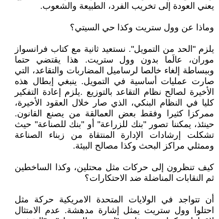
يعني العودة إلى تخريب الفرد، الطبيعة والشعوب.
وماذا عن وول ستريت وكذا حي السيتي؟
يلزم "الحد من التمويل". نستعيد ثانية مع كتاب فرانسواز
موران، عالَما بدون وول ستريت. هذا يقتضي حتما
وببساطة إلغاء خالصا لرساميل المضاربات والتقاعد، التي
صارت عمليات أساسية في التمويل. ينبغي إبطال هذه
الأخيرة لصالح نظام التقاعد بالتوزيع .يلزم إعادة التفكير
كليا في النظام البنكي، الذي صار خلال العقود الأخيرة،
ممركزا كثيرا وفقط بعض العمالقة من يصنع القانون.
حينئذ، يمكننا تصور "بنك للزراعة" أو "بنك للصناعة" حيث
تشكلت إرشادات الإدارة المنتقاة من زبناء الصناعة
وممثلي مراكز البحث وكذا مصالح البيئة.
كيف تنظرون إلى حركات مثل محتلين، وكذا الساخطين
ثم النقابات المناضلة ضد الاحتكارات؟
أن تتواجد في الولايات المتحدة الامريكية حركة مثل
احتلوا وول ستريت يمثل إشارة مدهشة. عدم الامتثال