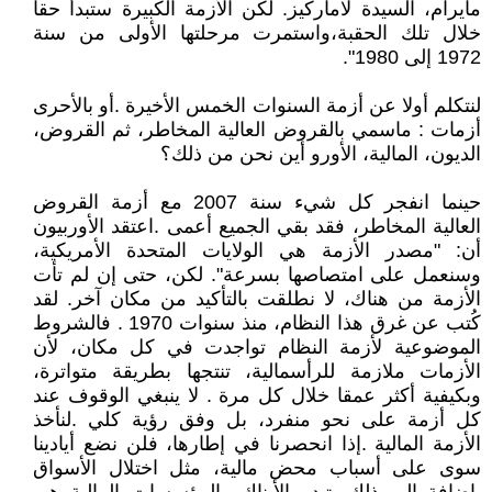
مايرام، السيدة لاماركيز. لكن الأزمة الكبيرة ستبدأ حقا
خلال تلك الحقبة،واستمرت مرحلتها الأولى من سنة
1972 إلى 1980".
لنتكلم أولا عن أزمة السنوات الخمس الأخيرة .أو بالأحرى
أزمات : ماسمي بالقروض العالية المخاطر، ثم القروض،
الديون، المالية، الأورو أين نحن من ذلك؟
حينما انفجر كل شيء سنة 2007 مع أزمة القروض
العالية المخاطر، فقد بقي الجميع أعمى .اعتقد الأوربيون
أن: "مصدر الأزمة هي الولايات المتحدة الأمريكية،
وسنعمل على امتصاصها بسرعة". لكن، حتى إن لم تأت
الأزمة من هناك، لا نطلقت بالتأكيد من مكان آخر. لقد
كُتب عن غرق هذا النظام، منذ سنوات 1970 . فالشروط
الموضوعية لأزمة النظام تواجدت في كل مكان، لأن
الأزمات ملازمة للرأسمالية، تنتجها بطريقة متواترة،
وبكيفية أكثر عمقا خلال كل مرة . لا ينبغي الوقوف عند
كل أزمة على نحو منفرد، بل وفق رؤية كلي .لنأخذ
الأزمة المالية .إذا انحصرنا في إطارها، فلن نضع أيادينا
سوى على أسباب محض مالية، مثل اختلال الأسواق