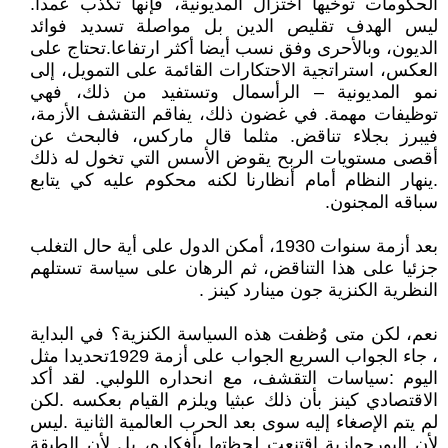
الحكومات توخيها اختزال المديونية، فإنها تكذب عمدا.
ليس الهدف تقليص الدين بل مواصلة تسديد فوائد
الديون، وبالأحرى وفق نسب أيضا أكثر ارتفاعا.تحتاج على
العكس، استراتجية الاحتكارات القائمة على التمويل، إلى
نمو المديونية – الرأسمال وتستفيد من ذلك، فهي
توظيفات مهمة. في غضون ذلك، يفاقم التقشف الأزمة،
فيبرز بجلاء تناقض. مثلما قال ماركس، فالبحث عن
أقصى مستويات الربح يقوض الأسس التي تخول له ذلك
.ينهار النظام أمام أنظارنا لكنه محكوم عليه كي يتابع
سباقه المجنون.
بعد أزمة سنوات 1930، أمكن الدول على أية حال التغلب
جزئيا على هذا التناقض، ثم الرهان على سياسة تستلهم
النظرية الكنزية جون مينارد كينز .
نعم، لكن متى وُظفت هذه السياسة الكنزية؟ في البداية
، جاء الجواب السريع الجواب على أزمة 1929تحديدا مثل
اليوم :سياسات التقشف، مع انحداره اللولبي. لقد أكد
الاقتصادي كينز بأن ذلك عبثيا ويلزم القيام بعكسه .لكن
لم يتم الإصغاء إليه سوى بعد الحرب العالمية الثانية .ليس
لأن البورجوازية اقتنعت لحظتها بأفكاره، بل لأن الطبقة