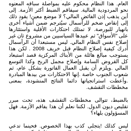
العام. هذا النظام محكوم عليه بمواصلة سباقه المعتوه
نحو المردودية المالية. سيفاقم الضبط أكثر الأزمة. إلى
أين يذهب إذن الفائض المالي؟ لا موضع معين! يقود ذلك
إلى إنقاص ضخم للرأسمال سيُترجم ضمن أشياء أخرى
بانهيار للبورصة. لا تمتلك احتكارات الأقلية واستئثارها
على "الأسواق" ثم عبيدها السياسيين من مشروع ثان غير
إصلاح نفس النظام المالي. ليس مستبعدا أن الرأسمال
أدرك كيفية إصلاح النظام قبل خريف 2008 . لكن هذا
يستوجب مبالغ هائلة من الأبناك المركزية قصد استبعاد
كل القروض السامة وإصلاح مجمل الربح وكذا التوسع
المالي .ويلزم أن يقبل العمال الفاتورة بشكل عام، ثم
شعوب الجنوب خاصة .إنها الاحتكارات من بيدها المبادرة
.وأعطت استراتجياتها دائما النتائج المنشودة، بمعنى
مخططات التقشف.
بالضبط، تتوالى مخططات التقشف هذه، تحت مبرر
تقليص ديون الدول. لكننا نعلم أن هذا يفاقم الأزمة. فهل
المسؤولون بلهاء؟
ليس كذلك !يتجلى كذب بهذا الخصوص. فحينما تدعي