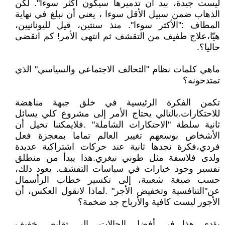
ليست جيدة، بيد أن تدميرها سيكون أكثر سوءا". لكن
الذهاب ضمن سبيل الأقل سوءا ، يعني أن نبلغ في نهاية
المطاف :"الأكثر سوءا". منذ سنتين، قيل لليونانيين،
هيّا،علاج طفيف من التقشف ثم انتهى الأمر! كم انقضى
حاليا؟.
ماهي كلمات نظام "التحالف الاجتماعي والسياسي" الذي
تمتدحونه؟
تكمن الفكرة الرئيسية في خلق جبهة مناهضة
للاحتكارات.بالتالي يحتاج الأمر إلى مشروع كلي يسائل
ثانية سلطة "الاحتكارات الشاملة" .فلايمكننا تخيل أن
الأشخاص بوسعهم تغيير العالم تماما بمعجزة فعل
فردي،فكرة نجدها ثانية عند حركات اشتراكية عديدة
ولدى فلاسفة مثل طوني نيغري.هذا يبدأ من منطلق
تفسير وجود خيارات في سياسات التقشف. يعود ذلك،
حسب صيغة شعبية، إلى تكسير خطاب الرأسمال
عن"التنافسية وتخفيض الأجر" .لماذا لانقول العكس، أن
الأجور ليست كافية والأرباح جد ضخمة؟
يؤدي هذا في أفضل الحالات، إلى تقليص خفيف