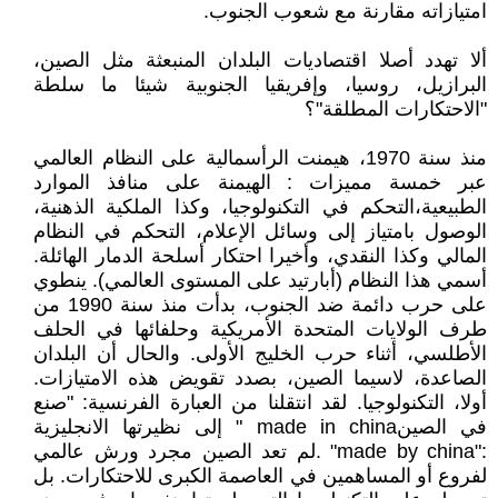
امتيازاته مقارنة مع شعوب الجنوب.
ألا تهدد أصلا اقتصاديات البلدان المنبعثة مثل الصين،
البرازيل، روسيا، وإفريقيا الجنوبية شيئا ما سلطة
"الاحتكارات المطلقة"؟
منذ سنة 1970، هيمنت الرأسمالية على النظام العالمي
عبر خمسة مميزات : الهيمنة على منافذ الموارد
الطبيعية،التحكم في التكنولوجيا، وكذا الملكية الذهنية،
الوصول بامتياز إلى وسائل الإعلام، التحكم في النظام
المالي وكذا النقدي، وأخيرا احتكار أسلحة الدمار الهائلة.
أسمي هذا النظام (أبارتيد على المستوى العالمي). ينطوي
على حرب دائمة ضد الجنوب، بدأت منذ سنة 1990 من
طرف الولايات المتحدة الأمريكية وحلفائها في الحلف
الأطلسي، أثناء حرب الخليج الأولى. والحال أن البلدان
الصاعدة، لاسيما الصين، بصدد تقويض هذه الامتيازات.
أولا، التكنولوجيا. لقد انتقلنا من العبارة الفرنسية: "صنع
في الصينmade in china " إلى نظيرتها الانجليزية
:"made by china" .لم تعد الصين مجرد ورش عالمي
لفروع أو المساهمين في العاصمة الكبرى للاحتكارات. بل