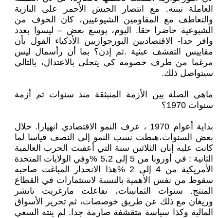
العاملة تبنته. مع انتصار الجيش الأحمر على النازية
والتعاطف مع المقاومين الشيوعيين، كان الخوف من
الشيوعية حاضرا حقا. اليوم، بوسع بعض – ليسوا بعدد
وافر جدا- الاقتصاديين البورجوازيين الأذكياء القول بأن
مقاييس التقشف عبثية .ثم إذن؟ بما أن رأسمال ليس
مرغما من طرف خصومه كي يتحلى بالاعتدال، بالتالي
سيتواصل ذلك.
ماهي الصلة بين الأزمة المنبثقة منذ سنوات ثم أزمة
سنوات 1970؟
بداية أعوام 1970 ، عرف النمو الاقتصادي انهيارا. خلال
بعض السنوات،هبطت نسب النمو إلى النصف قياسا لما
كانت عليه إبان الثلاثين سنة التي أعقبت الحرب العالمية
الثانية : في أوروبا من 5 إلى 5،2 %وفي الولايات المتحدة
الأمريكية من 4 إلى 2 %هذا الانحدار المباغت صاحبه
سقوط من نفس الأهمية بالنسبة لاستثمارات في القطاع
المنتج. سنوات الثمانينات، تفاعلت مارغريت تاتشر
وريغان مع ذلك عن طريق خوصصات، ثم تحرير الأسواق
المالية وكذا سياسة متقشفة صارمة جدا. لم ينته السعي