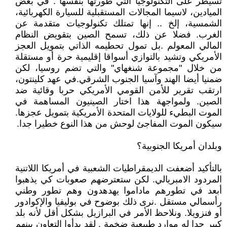
تسيطر على التكنولوجيا التي طورتها بنفسها . في بعض
الميادين، لاسيما المجالات المستقبلية للسيارة الكهربائية،
الشمسية، إلخ .. إنها تمتلك تكنولوجيات متقدمة عن
الغرب. فضلا عن ذلك، تسمح الصين بتقويض النظام
المالي المعولم .بل تمول تحطيمه الذاتي بتمويل العجز
الأمريكي وتشيد بالتوازي أسواقا إقليمية حرة أو مستقلة
من خلال "مجموعة شنغهاي" والتي تضم روسيا، لكن
ضمنيا أيضا الهند وآسيا الجنوب الشرقي.في عهد كلينتون،
ارتقب تقرير للأمن القومي الأمريكي حربا وقائية ضد
الصين. ولمواجهة هذا اختار الصينيون المساهمة في
الموت البطيء للولايات المتحدة الأمريكية بتمويل عجزها.
سيكون الموت المفاجئ لوحش من هذا النوع خطيرا جدا.
وبلدان أمريكا الجنوبية؟
بالتأكيد أضعفت الديمقراطيات الشعبية في أمريكا اللاتنية
المردود الامبريالي. لكن ستعترضهم صعوبات كي يذهبوا
أبعد في تطورهم ماداموا يهدهدون وهم تطور وطني
رأسمالي مستقل .نرى ذلك بوضوح في بوليفيا والإكوادور
أو فنزويلا. ونلاحظ الأمر في البرازيل بشكل أقل لأنه بلد
كبير جدا له موارد طبيعية ضخمة . لقد بدأوا التعاون بينهم