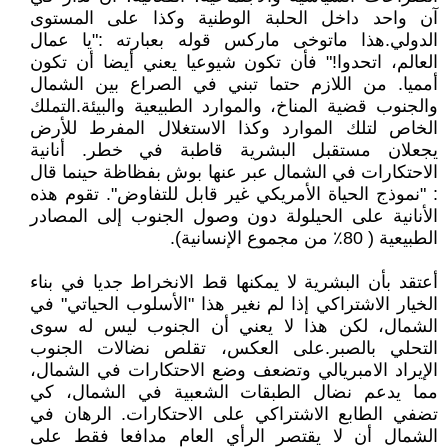
آن واحد داخل الحلبة الوطنية وكذا على المستوى
الدولي.هذا ماتوخى ماركس قوله بعبارته :"يا عمال
العالم، اتحدوا!" فأن تكون شيوعيا يعني أيضا أن تكون
أمميا. من اللازم حتما تبني في الصراع بين الشمال
والجنوب قضية المناخ، والموارد الطبيعية والبيئة.التملك
الخاص لتلك الموارد وكذا الاستغلال المفرط للأرض
يجعلان مستقبل البشرية قاطبة في خطر. أنانية
الاحتكارات في الشمال عبر عنها بوش بفظاظة حينما قال
: "نموذج الحياة الأمريكي غير قابل للتفاوض". تقوم هذه
الأنانية على الحيلولة دون وصول الجنوب إلى المصادر
الطبيعية ( 80٪ من مجموع الإنسانية).
أعتقد بأن البشرية لا يمكنها قط الانخراط جديا في بناء
الخيار الاشتراكي إذا لم نغير هذا "الأسلوب الحياتي" في
الشمال، لكن هذا لا يعني أن الجنوب ليس له سوى
التحلي بالصبر.على العكس، تقلص نضالات الجنوب
الإيراد الامبريالي وتضعف وضع الاحتكارات في الشمال،
مما يدعم نضال الطبقات الشعبية في الشمال، كي
تضفي الطابع الاشتراكي على الاحتكارات. الرهان في
الشمال أن لا يقتصر الرأي العام مدافعا فقط على