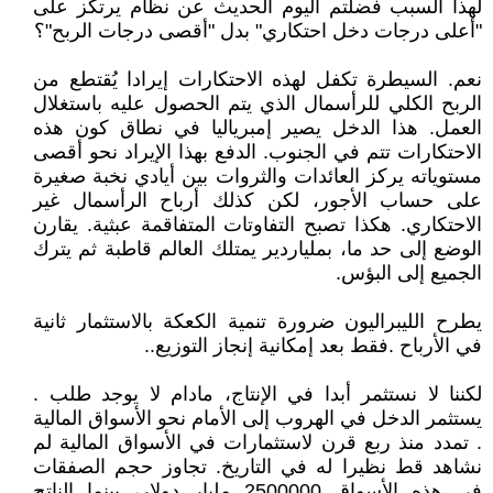
لهذا السبب فضلتم اليوم الحديث عن نظام يرتكز على
"أعلى درجات دخل احتكاري" بدل "أقصى درجات الربح"؟
نعم. السيطرة تكفل لهذه الاحتكارات إيرادا يُقتطع من
الربح الكلي للرأسمال الذي يتم الحصول عليه باستغلال
العمل. هذا الدخل يصير إمبرياليا في نطاق كون هذه
الاحتكارات تتم في الجنوب. الدفع بهذا الإيراد نحو أقصى
مستوياته يركز العائدات والثروات بين أيادي نخبة صغيرة
على حساب الأجور، لكن كذلك أرباح الرأسمال غير
الاحتكاري. هكذا تصبح التفاوتات المتفاقمة عبثية. يقارن
الوضع إلى حد ما، بملياردير يمتلك العالم قاطبة ثم يترك
الجميع إلى البؤس.
يطرح الليبراليون ضرورة تنمية الكعكة بالاستثمار ثانية
في الأرباح .فقط بعد إمكانية إنجاز التوزيع..
لكننا لا نستثمر أبدا في الإنتاج، مادام لا يوجد طلب .
يستثمر الدخل في الهروب إلى الأمام نحو الأسواق المالية
. تمدد منذ ربع قرن لاستثمارات في الأسواق المالية لم
نشاهد قط نظيرا له في التاريخ. تجاوز حجم الصفقات
في هذه الأسواق 2500000 مليار دولار، بينما الناتج