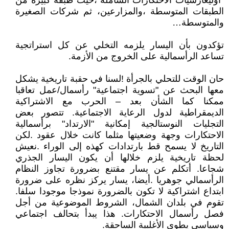
"أوليغارشيات الاحتكارات الشاملة"،حيث طبقة كبيرة من
الطبقات المتوسطة ،والمزارعين، ثم شركات الصغيرة
والمتوسطة…
تؤكدون بأن اليسار يلزمه التخلي عن كل استراتجية
تساعد الرأسمالية على الخروج من الأزمة.
حان الوقت للتحلي بالجرأة !لسنا في حقبة تاريخية يشكل
معها البحث عن "تسوية اجتماعية" رأسمال/عمل تعاقبا
ممكنا كما الشأن بعد – الحرب مع الاشتراكية
الديمقراطية لدول الرعاية الاجتماعية. تتصور بعض
التجليات النوستالجية إمكانية "الارتداد" برأسمالية
الاحتكارات وجهة وضعيتها مثلما كانت خلال عقود .لكن
التاريخ لا يسمح قط بارتدادات كهذه إلى الوراء .نعيش
لحظة تاريخية يلزم خلالها أن يكون اليسار الجذري
شجاعا. أتكلم عن يسار مقتنع بضرورة تجاوز النظام
الرأسمالي جوهريا .أيضا، يسار يركز نظره على ضرورة
ابتداع اشتراكية لا تكون بالضرورة نموذجا موجودا سلفا.
تقوم في بلدان الشمال، الشروط الموضوعية من أجل
فصل رأسمال الاحتكارات. هذا يبدأ بتحالف اجتماعي
وسياسي يطوي الأغلبية الساحقة.