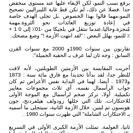
برفع نسب النمو، لكن الإبقاء عليها عند مستوى منخفض
جدا .فضلا عن ذلك، لم تكن قط غاية الليبراليين تصحيح
النمو،مهما قالوا بهذا الخصوص .بل تجلى الهدف خاصة
في إعادة توزيع العائدات نحو الثروة.مهمة
مُنجزة.وحاليا،عندما ننتقل في بلجيكا من -01٪ إلى 0 1 +
٪ للنمو، يهلل البعض : "لقد انتهت الأزمة !" وضع مضحك.
تقارنون بين سنوات 1990و 2000 مع سنوات القرن
السابق : وجه ثان لما عرف بـ الحقبة الجميلة".
أجريت المقايسة بين الأزمتين الطويلتين، لأنه لافت
للنظر جدا، لقد بدأتا تحديدا مع فارق مائة سنة : 1873
و1973 . أيضا، لهما في البداية نفس الأعراض ثم كان
جواب الرأسمال نفسه، أي ثلاث مجموعات معايير
تكميلية. أولا، تركز ضخم لرأسمال مع الموجة الأولى
للاحتكارات، تلك التي حللها رودولف هيلفردنج، جون
هوبسون ثم لينين. خلال الأزمة الثانية، سيتجلى ما أسميه
بـ الاحتكارات الشاملة" التي ظهرت سنوات 1980 .
ثانيا، العولمة. تمثلت الأزمة الكبرى الأولى في التسريع