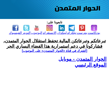
تابعونا على:
بودكاست
بنترست
تيلكرام
لينكدإن
الانستغرام
اليوتيوب
التويتر
الفيسبوك
تبرعاتكم وتبرعاتكن المالية تحفظ استقلال الحوار المتمدن،
فشاركونا في دعم استمرارية هذا الفضاء اليساري الحر
[اشترك في قناة ‫«الحوار المتمدن» على اليوتيوب]
الحوار المتمدن - موبايل
الموقع الرئيسي