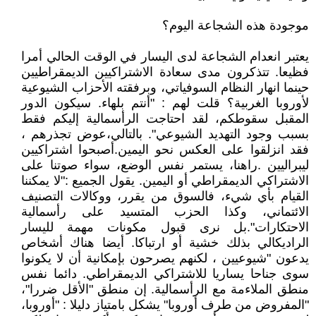
موجودة هذه الشجاعة اليوم؟
يعتبر انعدام الشجاعة لدى اليسار في الوقت الحالي أمرا
فظيعا. تتذكرون مدى سعادة الاشتراكيين الديمقراطيين
حينما انهار النظام السوفياتي، وبرفقته الأحزاب الشيوعية
لأوروبا الغربية؟ قلت لهم : "أنتم بلهاء. سيكون الدور
المقبل سقوطكم، لقد احتاجت الرأسمالية إليكم فقط
بسبب وجود التهديد الشيوعي". بالتالي،عوض تجذرهم ،
فقد انزلقوا على العكس نحو اليمين.أصبحوا اشتراكيين
ليبراليين .راهنا، يستمر نفس الوضع، سواء صوتنا على
الاشتراكي الديمقراطي أو اليمين. يقول الجميع :"لا يمكننا
القيام بأي شيء، فالسوق من يقرر، ووكالات التصنيف
الائتماني، وكذا الحزب المتسيد على رأسمالية
الاحتكارات".بل نرى قبول مكونات مهمة لليسار
الراديكالي بذلك خشية أو ارتباكا. أيضا هناك أشخاص
يدعون "شيوعيين ، لكنهم يصرحون بإمكانية أن لا يكونوا
سوى جناحا يساريا للاشتراكي الديمقراطي. دائما نفس
منطق الملاءمة مع الرأسمالية. إن منطق "الأقل ضررا"،
"المفروض من طرف أوروبا" يشكل بامتياز دليلا : "أوروبا،