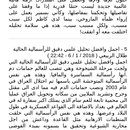
عالمية جديدة ليست حتمًا قدرية إذا ما وقفنا على
تفاصيلها وتحكمنا بمفاصلها، وكأني بسمير يعمل على
إرواء ظمأه المازوخي، بينما لدى كاظم لكل سبب
مسبب، ولكل مسبب سبب، هذه هي سلامة تحليله
اختلفت معه أو اتفقت!
5 - اجمل وافضل تحليل علمي دقيق للرأسمالية الحالية
طلال الربيعي ( 2018 / 1 / 6 - 22:42 )
اجمل وافضل تحليل علمي دقيق للرأسمالية الحالية التي
ولجت مرحلة الشيخوخة وهي تنصب للعالم حمامات دم
.انها رأسمالية السماسرة والمافيا. وهذه هي نفس
الرأسمالية المتوحشة التي باسمها تم احتلال العراق في
عام 2003 ونصب حمامات الدم فيه مما ادى الى مقتل
وجرح وتشريد الملايين من سكانه وتحويل العراق عمليا
الى محمية تابعة للعم سام الذي يمتلك اكبر سفارة له في
العالم في بغداد بالاضافة الى القواعد العسكرية في طول
البلاد وعرضها. وهذه هي نفس الرأسمالية التي خلقت
المنظمات الارهابية مثل القاعدة وداعش من اجل
محاربة الشيوعية وتحقيق ما يسمونه بمبدء الفوضى