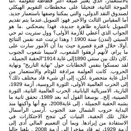
بالاستعمار، الذي يعتبر صيغة أكثر فظاظة للعولمة .أما
الموجة الثانية، فتحيلنا على مخططات التقويم الهيكلي
لصندوق النقد الدولي، والتي يمكننا وصفها باستعمار جديد.
أما المقياس الثالث والأخير فهو: التمويل.عندما يتم تقديم
التمويل باعتباره ظاهرة جديدة، فهذا يضحكني .ما هو
الجواب الذي أعطي للأزمة الأولى؟ وول ستريت ثم حي
السيتي (لندن) سنة 1900 ! وهذا ترتبت عنه نفس النتائج
.أولا، خلال فترة قصيرة حيث بدا أن الأمور سارت على
ما يرام، لأنهم أرهقوا الشعوب، لاسيما شعوب الجنوب
.كان ذلك بين سنتي 1890إلى غاية 1914"الحقبة الجميلة .
لقد تمسكوا بنفس الخطابات حول "نهاية التاريخ" ونهاية
الحروب. كانت العولمة مرادفة للوئام والاستعمار من
أجل غاية متحضرة .لكن، إلى أي شيء قاد مختلف ذلك؟
إلى الحرب العالمية الأولى، الثورة الروسية، أزمة 1929،
النازية، الامبريالية اليابانية، الحرب العالمية الثانية، الثورة
الصينية، إلخ.. بوسعنا القول أنه بعد 1989، تحقق ثانية ما
يشبه الحقبة الجميلة ، إلى غاية2008، مع أنها واكبتها منذ
البداية حروب الشمال ضد الجنوب .أرسى الرأسمال
خلال تلك الحقبة، البنيات كي تنجح الاحتكارات في
الاستفادة من إيرادها. وبما أن التعميم المالي أدى إلى
أزمة 1929، ثم قاد مؤخرا إلى أزمة 2008 . بلغنا حاليا