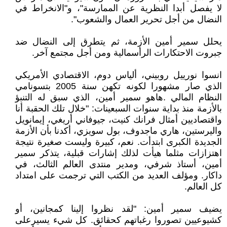
لا يفصل أبدا النظرية عن الممارسة"، و"الانخراط في
النضال من أجل تحرير العمال والشعوب".
يحلل سمير أمين الأزمة، ثم يتطرق إلى النضال ضد
جبروت الاحتكارات الرأسمالية ومن أجل مجتمع آخر.
انسوا نورييل روبيني، ألياس دوم، الاقتصادي الأمريكي
الذي صار مشهورا لكونه تكهن سنة 2005 بتسونامي
النظام المالي .هاهو سمير أمين، الذي سبق له التنبؤ
بالأزمة منذ بداية سنوات السبعينات: "خلال تلك الحقبة أنا
واقتصاديين أمثال فرانك كنيت، جيوفاني أريغي، إيمانويل
واليرستين، هاري ماجدوف، بول سويزي، أكدنا بأن الأزمة
الجديدة الكبرى ابتدأت. نعم، كبيرة وليست صغيرة نتيجة
اهتزازات مثلما هيأت لذلك إشارات قبلية، يتذكر سمير
أمين، أستاذ شرفي، ومدير منتدى العالم الثالث، في
داكار. ومؤلف العديد من الكتب التي ترجمت على امتداد
كل العالم.
يضيف سمير أمين: "لقد نظروا إلينا كمجانين، أو
كشيوعيين تصوروا رغباتهم كحقائق. كل شيء يسيرعلى