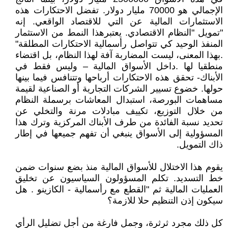
الإجمالي هو 70000 مليار دولار. تفضل الاحتكارات هذه
الاستثمارات المالية عن التي للاقتصاد الواقعي. إنه
"تمويل "النظام الاقتصادي. يعتبرهذا النمط من الاستثمار
المنفذ الوحيد كي تتواصل رأسمالية الاحتكارات المطلقة"
.بهذا المعنى، ليست المضاربة آفة لهذا النظام، بل اقتضاء
منطقيا لها .داخل الأسواق المالية – وليس فقط في
الأبناك- تحقق هذه الاحتكارات أرباحها وتتنافس فيما بينها
حولها. خضوع تسيير الشركات التجارية أو الصناعية لقيمة
مساهمات البورصة، استبدال المعاشات برسملة النظام
من خلال التوزيع، تكييف مبادلات مرنة والتخلي عن
تحديد نسبة الفائدة من طرف الأبناك المركزية وترك هذا
المسؤولية إلى الأسواق ينبغي أن تفهم جميعها في إطار
ذاك التمويل.
يقوم هذا الاختلال للأسواق المالية منذ بضع سنوات ضمن
خط التسديد. تكلم المسؤولون السياسيون عن تخليق
العمليات المالية ثم "القطع مع رأسمالية - الكازينو . هل
سيكون إذن التنظيم حلا للازمة؟
كل ذلك مجرد ثرثرة، وجمل فارغة من أجل تضليل الرأي