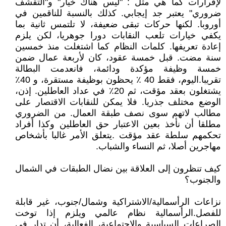
لإقرارات كما هي مثل : "ليس هناك خيار" و"التقشف
ضروري" يعتبر جد إيجابي. كذلك بالنسبة للناقمين في
أوروبا. لكنها حركات تبقى ضعيفة، لا تلتمس ثانية بما
يكفي خيارات تلعب النقابات دورا جوهريا، لكن يلزم
إعادة تعريفها. كلمات النظام كما اشتغلت منذ خمسين
سنة مضت. قبل خمسة عقود، كان لأربعة عمال ضمن
خمسة وظيفة مؤكدة ودائمة، فانعدمت البطالة
تقريبا.اليوم، فقط 40 ٪ يحظون بوظيفة مستقرة، و 40٪
يشتغلون بعقد مؤقت، ثم 20٪ في عداد العاطلين. إذن،
الوضع مختلف جذريا. فلا يمكن للنقابات الاقتصار على
مطالب لاتهم سوى نصف طبقة العمال. من الضروري
مطلقا أن نأخذ بعين الاعتبار حق العاطلين وكذا أفراد
تحكمهم سلطة عقد مؤقت .يتعلق الأمر غالبا بأشخاص
مهاجرين أصلا، ثم النساء والشباب.
كيف تنظرون إلى العلاقة بين نضال الطبقات في الشمال
والجنوب؟
نزاعات الرأسمالية/الاشتراكية وشمال/جنوب، غير قابلة
للفصل.الرأسمالية نظام عالمي ويلزم إذا توخت
الصراعات السياسية والاجتماعية، الفعالية، أن تدار في