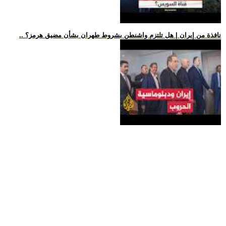
.. نافذة من إيران | هل تلتزم واشنطن بشروط طهران بشأن مضيق هرمز؟