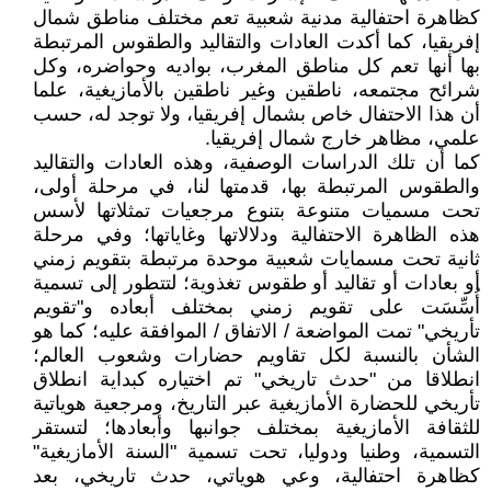
كظاهرة احتفالية مدنية شعبية تعم مختلف مناطق شمال
إفريقيا، كما أكدت العادات والتقاليد والطقوس المرتبطة
بها أنها تعم كل مناطق المغرب، بواديه وحواضره، وكل
شرائح مجتمعه، ناطقين وغير ناطقين بالأمازيغية، علما
أن هذا الاحتفال خاص بشمال إفريقيا، ولا توجد له، حسب
علمي، مظاهر خارج شمال إفريقيا.
كما أن تلك الدراسات الوصفية، وهذه العادات والتقاليد
والطقوس المرتبطة بها، قدمتها لنا، في مرحلة أولى،
تحت مسميات متنوعة بتنوع مرجعيات تمثلاتها لأسس
هذه الظاهرة الاحتفالية ودلالاتها وغاياتها؛ وفي مرحلة
ثانية تحت مسمايات شعبية موحدة مرتبطة بتقويم زمني
أو بعادات أو تقاليد أو طقوس تغذوية؛ لتتطور إلى تسمية
أُسِّسَت على تقويم زمني بمختلف أبعاده و"تقويم
تأريخي" تمت المواضعة / الاتفاق / الموافقة عليه؛ كما هو
الشأن بالنسبة لكل تقاويم حضارات وشعوب العالم؛
انطلاقا من "حدث تاريخي" تم اختياره كبداية انطلاق
تأريخي للحضارة الأمازيغية عبر التاريخ، ومرجعية هوياتية
للثقافة الأمازيغية بمختلف جوانبها وأبعادها؛ لتستقر
التسمية، وطنيا ودوليا، تحت تسمية "السنة الأمازيغية"
كظاهرة احتفالية، وعي هوياتي، حدث تاريخي، بعد