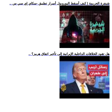
.. شيفرة الجريمة | كيف أسقط اليوروبول أسرار تطبيق -سكاي إي سي س
.. هل تقود الخلافات الداخلية الإيرانية إلى تأخير اتفاق هرمز؟