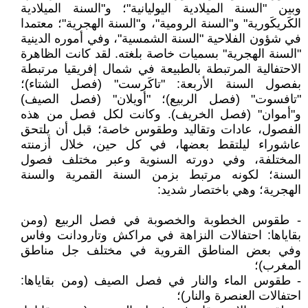
وبين "السنة الميلادية اليوليانية"؛ و"السنة الميلادية
الكَريكَورية" و"السنة الرومية"، و"السنة الهجرية"؛ معتمدا
في شؤون الفلاحية "السنة الشمسية"، وفي أموره الدينية
"السنة الهجرية" بسميات خاصة بلغته. لقد كانت الظاهرة
الاحتفالية المرتبطة بالطبيعة في شمال إفريقيا مرتبطة
بفصول السنة الأربعة: "تاكَرست" (فصل الشتاء)؛
"تافسوت" (فصل الربيع)؛ "أويلان" (فصل الصيف)
و"أموان" (فصل الخريف). وكانت لكل فصل من هذه
الفصول، عادات وتقاليد وطقوس خاصة؛ قبل أن يلتحق
عاشوراء ليلتقط بعضها، في كل حين، خلال أزمنته
المختلفة، وفي دورته السنوية وعبر مختلف فصول
السنة؛ لكونه مرتبط بزمن السنة القمرية والسنة
الهجرية؛ وهي باختصار شديد:
- طقوس الخطوبة والخصوبة في فصل الربيع (ومن
بقاياها: احتفالات النزاهة في مراكش وتارودانت وفاس
وفي بعض المناطق القروية في مختلف جل مناطق
المغرب)؛
- طقوس الماء والنار في فصل الصيف (ومن بقاياها:
احتفالات العنصرة والنار)؛