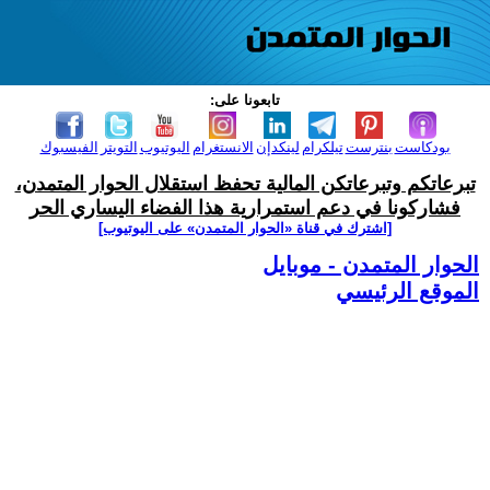
تابعونا على:
بودكاست
بنترست
تيلكرام
لينكدإن
الانستغرام
اليوتيوب
التويتر
الفيسبوك
تبرعاتكم وتبرعاتكن المالية تحفظ استقلال الحوار المتمدن،
فشاركونا في دعم استمرارية هذا الفضاء اليساري الحر
[اشترك في قناة ‫«الحوار المتمدن» على اليوتيوب]
الحوار المتمدن - موبايل
الموقع الرئيسي