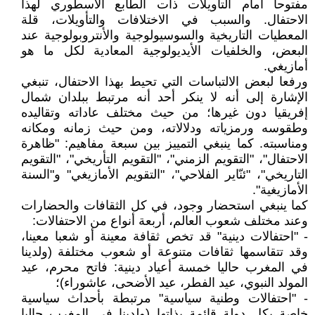
مفتوحا أمام التأويلات ذات الطابع الأسطوري لهذا
الاحتفال. والسبب في الاختلافات والتأويلات، قلة
المعطيات التاريخية والسوسيولوجية والأنتروبولوجية عند
البعض، والخلفيات الأيديولوجية المعادية لكل ما هو
أمازيغي.
ورفعا لبعض الالتباسات التي تحيط بهذا الاحتفال، تنبغي
الإشارة إلى أنه لا ينكر أحد أنه مرتبط ببلدان شمال
إفريقيا دون غيرها؛ من حيث مختلف عاداته وتقاليده
وطقوسه ورمزياته ودلالاته، ومن حيث زمانه ومكانه
ومناسبته. كما ينبغي التمييز بين سبعة مفاهيم: "ظاهرة
الاحتفال"، "التقويم الزمني"، "التقويم التأريخي"، "التقويم
التاريخي"، "ئنّاير الفلاحي"، "التقويم الأمازيغي" و"السنة
الأمازيغية".
كما ينبغي استحضار وجود، في كل الثقافات والحضارات
وعند مختلف شعوب العالم، أربعة أنواع من الاحتفالات:
- "احتفالات دينية" قد تخص ثقافة معينة أو شعبا معينا،
وقد تتقاسمها ثقافات متنوعة أو شعوب مختلفة (ولدينا
في المغرب حاليا خمسة أعياد دينية: فاتح محرم، عيد
المولد النبوي، عيد الفطر، عيد الأضحى، عاشوراء)؛
- "احتفالات وطنية سياسية" مرتبطة بأحداث سياسية
خاصة بكل دولة قائمة بذاتها (ولدينا في المغرب حاليا