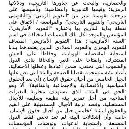
والحضارية، والبحث عن جذورها التاريخية، ودلالاتها
الرمزية؛ وقيمها التدبيرية والتضامنية؛ وتأسيسها على
مرجعية تقويمية تميز بين "التقويم الزمني" و"التقويمي
التأريخي" والتقويم التاريخي"، والمواضعة / الاتفاق على
نقطة بداية للتأريخ بها باعتباره "التقويم الأمازيغي"،
المؤسس والموحد لكل تلك التسميات المختلفة في اسم
"السنة الأمازيغية"؛ هذا "التقويم الأمازيغي" المضاف
للتقويم الهجري والتقويم الميلادي اللذين يعتمدهما بلدنا
استجابة لمقتضياته الهوياتية، وحفاظا على العيش
المشترك، وانفتاحا على الغير، والتحاقا بنادي الدول
والشعوب التي تحتفي، ضمن أعيادها وعطلها الاحتفالية،
بأعياد بيئية منسجمة بقضايا الطبيعة والبيئة التي نص عليها
الجيل الخامس من أجيال حقوق الإنسان (أي بعد الحقوق
السياسية والاقتصادية والاجتماعية والثقافية)؛ ألا وهو
"الحق في البيئة"، الذي يستهدف محاربة التغيرات
المناخية من أجل تمرير بيئة نظيفة وسليمة للأجيال
المستقبلية. وقصد تربية الأجيال المستقبلية على القيم
والحقوق البيئية كخامس جيل من أجيال حقوق الإنسان.
خاصة وأن إشكالات البيئة لم تعد تخص فقط الدول
المصنعة؛ واستجابة لدعوات وتوصيات المؤسسات