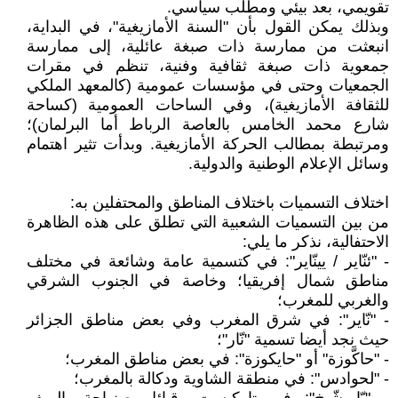
تقويمي، بعد بيئي ومطلب سياسي.
وبذلك يمكن القول بأن "السنة الأمازيغية"، في البداية،
انبعثت من ممارسة ذات صبغة عائلية، إلى ممارسة
جمعوية ذات صبغة ثقافية وفنية، تنظم في مقرات
الجمعيات وحتى في مؤسسات عمومية (كالمعهد الملكي
للثقافة الأمازيغية)، وفي الساحات العمومية (كساحة
شارع محمد الخامس بالعاصة الرباط أما البرلمان)؛
ومرتبطة بمطالب الحركة الأمازيغية. وبدأت تثير اهتمام
وسائل الإعلام الوطنية والدولية.
اختلاف التسميات باختلاف المناطق والمحتفلين به:
من بين التسميات الشعبية التي تطلق على هذه الظاهرة
الاحتفالية، نذكر ما يلي:
- "ئنّاير / يينّاير": في كتسمية عامة وشائعة في مختلف
مناطق شمال إفريقيا؛ وخاصة في الجنوب الشرقي
والغربي للمغرب؛
- "نّاير": في شرق المغرب وفي بعض مناطق الجزائر
حيث نجد أيضا تسمية "نّار"؛
- "حاكَّوزة" أو "حايكوزة": في بعض مناطق المغرب؛
- "لحوادس": في منطقة الشاوية ودكالة بالمغرب؛