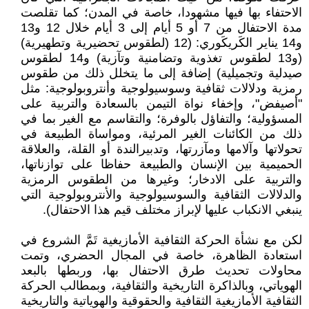
الاحتفاء بها فيها مشهودا، خاصة في المدن؛ كما تقلصت
مدة الاحتفال من 7 أو 5 أيام إلى 3 أيام خلال 12 و13
و14 يناير الكَريكَوري: (12 (لطقوس تحضيرية وتطهيرية)
(و13 لطقوس تغذوية وتضامنية وتآزية) و14 لطقوس
صيدلية وتجميلية) إضافة إلى ما يتخلل ذلك من طقوس
رمزية ودلالات ثقافية وسوسيولوجية وأنتروبولوجية: مثل
"أصيفض"، وإخفاء نواة التيمن بالسعادة والتربية على
المسؤولية؛ والتفاؤل بالوفرة؛ والتقاسم مع الغير بما في
ذلك من الكائنات الغير المرئية، ومواساة الطبيعة في
تحولاتها وآلامها ومآزرتها، وتدبيرالندة أو القلة، والعلاقة
الحميمية بين الإنسان والطبيعة حفاظا على توازناتها،
والتربية على الادخار؛ وغيرها من الطقوس الرمزية
والدلالات الثقافية والسوسيولوجية والأنتروبولوجية التي
ينبغي الانكباب عليها لإبراز مختلف قيم هذا الاحتفال).
لكن مع نشأة الحركة الثقافية الأمازيغية تَمَّ الشروع في
استعادة الظاهرة، خاصة في المجال الحضري، وتمت
محاولات تحديث طرق الاحتفال بها، وربطها بالبعد
الهوياتي، وبالذاكرة التاريخية والثقافية، وبمطالب الحركة
الثقافية الأمازيغية الثقافية والحقوقية والهوياتية والتاريخية