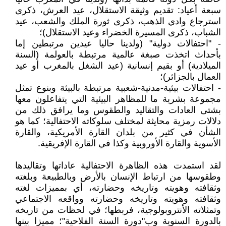
سبعة أعياد: تقديم وثيقة الاستقلال، عيد العرش، ذكرى
استرجاع وادي الذهب، ذكرى ثورة الملك والشعب، عيد
الشباب، ذكرى المسيرة الخضراء وعيد الاستقلال)؛
- "احتفالات دولية" (ولدينا حاليا عيدين مرتبطين إما
بأحداث اتخذت صبغة عالمية مرتبطة بالعولمة (السنة
الميلادية) أو بقيم إنسانية (عيد الشغل بالمغرب أو عيد
العمال بالجزائر)؛
- احتفالات بيئية-مدنية-شعبية مرتبطة بالبيئة وبنوع تمثل
مجموعة بشرية ما للمظاهر البيئية التي يتفاعلون معها
بشتى العادات والتقاليد والطقوس وما يرافق ذلك من
دلالات رمزية محايثة لمختلف سلوكاته الاحتفالية؛ كما هو
الشأن في كثير من بلدان القارة الأمريكية، والقارة
الأسوية والقارة الأوروبية وكذا في القارة الإفريقية.
لقد استمدت هذه الظاهرة الاحتفالية عاداتها وتقاليدها
وطقوسها من ارتباط الإنسان بالأرض وبالطبيعة وبلغته
وثقافته وهويته وتاريخه وحضارته، أي بمميزات لغته
وثقافته وهويته وتاريخه وحضارته وواقعه الاجتماعي
وتمثلاته الأنتروبولوجية، فربطها؛ في لحظات من تاريخه
بالدورة السنوية وب"دورة السنة الفلاحية"؛ مميزا بينها