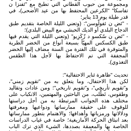
ومجموعة من حبوب القطاني التي تطبخ مع "ئفنزا ن
تفاسكا" "الكرعين المحتفظ بها من عيد الأضحى)، في
قدر طيلة يوم 13 يناير؛
- "ئض ن ئفولّوسن": (وتعني الليلة الخاصة بتقديم طبق
الدجاج البلدي أو الديك الحبشي مع البيض البلدي)؛
- "ئض ن سّكسو د زّكَزِيو" (وتعني الليلة التي يقدم فيها
طبق الكسكس المهيّأ بسبعة أنواع من الخضر الطرية
والمتوفرة في تلك الفترة من السنة مضاف إليها الخضر
المجففة التي تم الاحتفاظ بها لأجل هذا الطقس
التغذوي).
تحديث "ظاهرة ئناير الاحتفالية":
لكن هذا الاحتفال، وما يتعلق به من "تقويم زمني"،
و"تقويم تأريخي"، و"تقويم تاريخي"؛ ومن عادات وتقاليد
وطقوس، تَطَّلب، من الباحثين والمهتمين، الانكباب على
مختلف هذه الجوانب المرتبطة به من أجل دراستها
للوقوف على حقيقة ممارساتها ودواعيها ومعرفتها
ودلالاتها ورمزياتها وأهدافها؛ والاهتمام بتطور ممارساتها
بعد انبثاق الحركة الأمازيغية؛ خاصة في غياب الدراسات
الخاصة بها والمعمقة بصددها، الشيء الذي ترك الباب