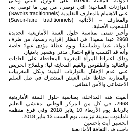
الدولية؛ المعنية بالحفاظ على التوازن البيئي وعلى
التوازنات المناخية؛ التي توصي، من بين ما توصي به،
على الاهتمام بالمعارف التقليدية (Savoirs traditionnels)
والمعارف – الأدائية (Savoir-faire traditionnels)
للشعوب الأصلية.
وأخير نتمنى بمناسبة حلول السنة الأمازيغية الجديدة
2968 عيدا سعيدا؛ في انتظار إقراره رسميا، من طرف
الدولة، عيدا وطنيا-بيئيا؛ ويوم عطلة مؤدى عنها؛ خاصة
وأنه قد اكتسب واقع احتفال مدني وشعبي بامتياز.
وذلك اعترافا للمرأة المغربية المحافظة على العادات
والتقاليد والطقوس والقيم المحايثة لها؛ وللفلاح الحريص
على عدم الإخلال بالتوازنات البيئية؛ ولكل المغربيات
والمغاربة حفاظا على العيش المشترك في ظل السلم
الاجتماعي والأمن الثقافي.
ألقيت هذه المداخلة، بمناسبة حلول السنة الأمازيغية
2968، في كل من المركز الوطني لمفتشي التعليم
بالرباط يوم الأربعاء 10 يناير 2018 وفي فرع منظمة
تاماينوت بمدينة تيزنيت، يوم السبت 13 يناير 2018.
الحسين أيت باحسين
باحث في الثقافة الأمازيغية