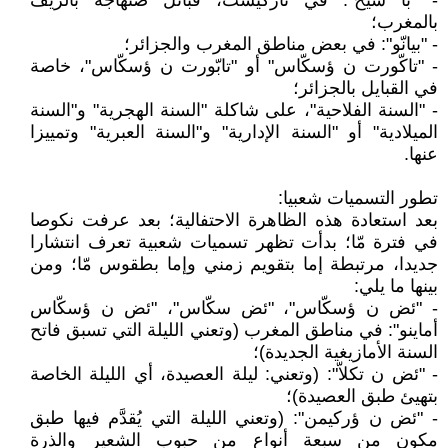
- "بّا شّيخ": في تاركيست، قبائل صنهاجة بالريف
بالمغرب؛
- "بيانّو": في بعض مناطق المغرب والجزائر؛
- "تاكّورت ن ؤسكّاس" أو "تابّورت ن ؤسكّاس"، خاصة
في القبايل بالجزائر؛
- "السنة الفلاحية"، على شاكلة "السنة الهجرية" و"السنة
الميلادية" أو "السنة الإدارية" و"السنة العبرية" وتمييزا
عنها.
تطور التسميات شعبيا:
بعد استعادة هذه الظاهرة الاحتفالية؛ بعد عرفت نكوصا
في فترة مّا؛ بدأت تظهر تسميات شعبية تعرف انتشارا
جديدا، مرتبطة إما بتقويم زمني وإما بطقوس مّا؛ ومن
بينها ما يلي:
- "ئض ن ؤسكّاس"، "ئض سكّاس"، "ئض ن ؤسكّاس
أماينو": في مناطق المغرب (وتعني الليلة التي تسبق فاتح
السنة الأمازيغية الجديدة)؛
- "ئض ن تكلاّ": (وتعني: ليلة العصيدة، أي الليلة الخاصة
بتهيئ طبق العصيدة)؛
- "ئض ن ؤركيمن": (وتعني الليلة التي يُقدَّم فيها طبق
مكون من سبعة أنواع من حبوب الشعير والذرة