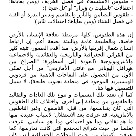
- طقوس الاستسقاء في فصل الخريف (ومن بقاياها:
احتفالات "تاسليت ن ؤنزار" أو "تل غنجا")؛
- طقوس التضامن والتآزر والتقاسم وتدبير الندرة أو القلة
في فصل الشتاء (ومن بقاياها: احتفالات ئنّاير)؛
إن هذه الطقوس، كلها، مرتبطة بعلاقة الإنسان بالأرض
خاصة، وبالطبيعة عامة وبالبيئة بصفة أعم. إن ارتباط
إنسان شمال إفريقيا بالأرض، منذ أقدم العصور، تثبته كثير
من القرائن الجغرافية والتاريخية والعقائدية والاجتماعية
والانتروبولوجية (العودة إلى أسطورة: "الصراع بين
هيراقل اليوناني مع عانتي الأمازيغي" من أجل تمكن
الأول من الحصول على التفاحات الذهبية من فردوس
الهيسبيريد الموجود في منطقة بجنوب طنجة)، لا سبيل
للتفصيل فيها هنا.
كما أن تعدد تلك التسميات و تنوع تلك العادات والتقاليد
والطقوس من منطقة إلى أخرى، واختلاف تلك الطقوس
التي كان يتقاسمها، من قبل، الناطقون وغير الناطقين
بالأمازيغية، قد عرفت بعد الاستقلال؛ لأسباب عديدة، منها
ما هو ثقافي وما هو اجتماعي وما هو سياسي؛ عرفت
تقلصا من حيث شرائح المجتمع التي كانت تمارسها، كما
عرفت نكوصا، من حيث المجالات الجغرافية التي كان