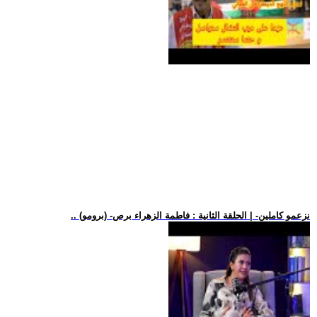
.. (برومو) -نزعمو كاملين- | الحلقة الثانية : فاطمة الزهراء برص