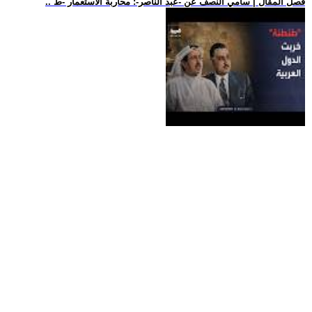
.. فصل المقال | سامي النصف عن -عبد الناصر-: محاربة الاستعمار -ط