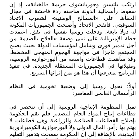
ارتكب يلتسين وجورباتشوف جريمة «الخيانة»، إذ إن
سقوط رأسمالية الدولة صاحبته ردة فاحشة فى مجال
الحفاظ على «المصالح الوطنية» لشعوب الاتحاد
السوفيتى. فانفجر الاتحاد وأصبحت الجمهوريات المكونة
له دولا تابعة. ودخلت روسيا نفسها فى نفق. اعتمدت
خطة الإمبريالية على تبنى وصفة «العلاج بالصدمة من
أجل تدمير فورى وشامل لمؤسسات الدولة بحيث يصبح
المجتمع عاجزاً فى مواجهة الهجوم المنهجى المخطط.
وقد ساهمت قطاعات واسعة من البورجوازية الروسية،
ومثيلاتها فى الجمهوريات المستقلة الجديدة، فى تنفيذ
البرنامج لمعرفتها أن هذا هو ثمن إثرائها السريع.
أولاً: تحول روسيا إلى وضعية تخومية فى النظام
الرأسمالى العالمى المعاصر:
تميل المنظومة الإنتاجية الروسية إلى أن تنحصر فى
قطاعات إنتاج المواد الخام للتصدير فلم تقم الحكومة
بإصلاح القطاعات الصناعية والزراعية وهى قطاعات لا
يهتم بها رأس المال الدولى ولا البورجوازية الكومبرادورية
الجديدة. بالإضافة إلى إن الحكومة سمحت بتدمير التعليم