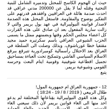
حيث ان الهجوم الكاسح للمحتل وتدميره الشامل للبنية
التحتية وقتله لما لا يقل عن 200000 مدني عراقي قد
احدث صدمة هائلة في العراقيين وافقدهم قدرتهم على
التفكير بوضوح والمقاومة, فاستغل المحتل هذه الصدمة
لاصدار قوانينه النيوليبرالية في عهد بول بريمر والتي لا
زالت سارية المفعول بعد ان صادق على هذه القرارت
كل اعضاء مجلس الحكم وقتها وبضمنهم ممثل ما يسمى
الحزب الشيوعي العراقي باسم سكرتيره حميد مجيد
مقتفيا خطا غورباشوف. وبذلك وصلت الى السلطة في
العراق بعد الاحتلال رأسمالية كومبرادورية تتبرقع ببرقع
الاسلام السياسي الفاشي وتتمكيج تحت العباءة بمساحيق
تجميل اقطاعية شوفينية وقومية ايتام البعث وحرسه
القومي وشيوعية بريمر.
يتبع
12 - جمهورية العراق ام جمهورية المول!
طلال الربيعي ( 2019 / 8 / 19 - 18:24 )
وكل هذه القوى النيوليبرالية بقِناعاتها المختلفة لم يدعو
احد منها الى الغاء قوانين بريمر لأن ذلك سيعني الغاء
الدستور العراقي الامبريالي الجديد والغاء العملية