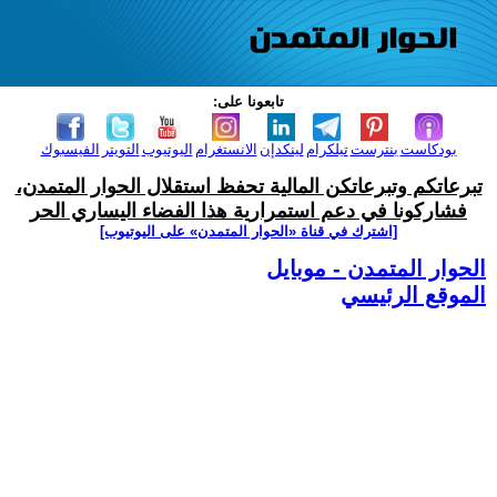
تابعونا على:
بودكاست
بنترست
تيلكرام
لينكدإن
الانستغرام
اليوتيوب
التويتر
الفيسبوك
تبرعاتكم وتبرعاتكن المالية تحفظ استقلال الحوار المتمدن،
فشاركونا في دعم استمرارية هذا الفضاء اليساري الحر
[اشترك في قناة ‫«الحوار المتمدن» على اليوتيوب]
الحوار المتمدن - موبايل
الموقع الرئيسي