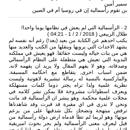
سمير أمين
بن تقوم رأسمالية إن في روسيا أم في الصين
2 - الرأسمالية التي لم يعش في نظامها يوما واحدا!
طلال الربيعي ( 2018 / 2 / 1 - 04:21 )
يكتب احدهم عن الكتابة من بعيد (بعد!) رغم أنه نفسه لم
يشهد الاحداث التي يرويها وينقلها من الكتب والعديد منها
هي من بنات خياله وليست حقائقا. فهو يعيش في مملكته
البدوية التي تعيش هي متطفلة على النظام الرأسمالي
وصدقاته. وهو لا يفهم المقال ولا يريد ان يفهمه لانه,
ضمن اسباب اخرى, يتقاطع مع احكامه المسبقة.
والماركسية بالنسبة له رسالة تبشيرية لاهوتية وليست
نظرية علمية ولذا تراه يجتر دوما كلمات مستهلكة
ويعزف اسطوانات مشروخة فلا يمكن نشر كلامه في
مجلات علمية محكمة. وهو يبشر ان الرأسمالية قد ماتت
ونحن لا ندري في اي مقبرة قد قبرت وقد شاهدناها
ترقض مبتهجة وتضحك بكل شدقيها على من يزعم
موتها! وهو لربما لم تطأ قدماه ارض دولة رأسمالية من
قبل ليعرف معنى الرأسمالية ولم يجر بحوث امبريقية
لاثبات ما يقوله من كلمات بمنطق كسيح. ولذا انصحه