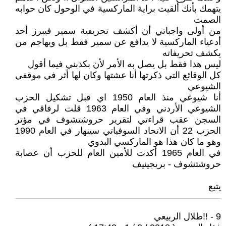
يتهمك بأنك ألقيت براية الماركسية في الوحول كان حوابه
الصمت
من أولى واجباتي أن أكشف تحريفية سمير فيبرز أحد
أدعياء الماركسية لا يدافع عن سمير فقط بل ويهاجم من
يكشف تحريفاته
ليس هذا فقط بل يصل به الأمر لأن بكذبني فيما أقول
كل الوقائع التي ذكرتها أنا عشتها وكان لها أثر في موقفي
الشيوعي
أنا شيوعي منذ العام 1950 اي قبل تشكيل الحزب
الشيوعي الأردني وفي العام 1963 قلت لرفاقي في
السجن عقب قراءتي لتقرير حروشتشوف في مؤتر
الحزب 22 أن الاتحاد السوفياتي سينهار في العام 1990
وهو ما كان هذا هو الماركسي البدوي
في العام 1965 أكدت للأمين العام للحزب أن عصابة
حروشتشوف - بريجينيف
يتبع
9 - !!طلال الربيعي