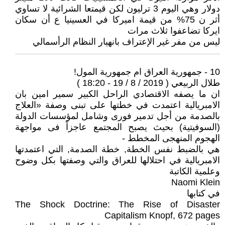
دولار وهي اليوم 3 ترليون لكن قيمتعا الشرائية لا تساوي
أثر ن 75% من قيمة اميركا في العسينيا ع أن سكان
ايركا تضاعفوا ثلاث مرات
ليس من مفر غير الإعتراف بانهيار النظام الرأسمالي
10 - جمهورية العراق ام جمهورية المول!
طلال الربيعي ( 2019 / 8 / 19 - 18:20 )
ان ما يصفه الاقتصادي الراحل الكبير سمير امين بان
الامبريالية اعتمدت في خطتها على تبنى وصفة «العلاج
بالصدمة من أجل تدمير فورى وشامل لمؤسسات الدولة
(السوفيتية) بحيث يصبح المجتمع عاجزاً فى مواجهة
الهجوم المنهجى المخطط -
هي بالضبط نفس الخطة, خطة الصدمة, التي اعتمدتها
الامبريالية في احتلالها للعراق والتي وصفتها بكل وضوح
وعلمية الكاتبة
Naomi Klein
في كتابها
The Shock Doctrine: The Rise of Disaster
Capitalism Knopf, 672 pages