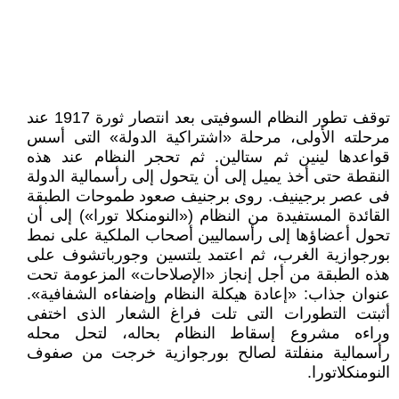
توقف تطور النظام السوفيتى بعد انتصار ثورة 1917 عند
مرحلته الأولى، مرحلة «اشتراكية الدولة» التى أسس
قواعدها لينين ثم ستالين. ثم تحجر النظام عند هذه
النقطة حتى أخذ يميل إلى أن يتحول إلى رأسمالية الدولة
فى عصر برجينيف. روى برجنيف صعود طموحات الطبقة
القائدة المستفيدة من النظام («النومنكلا تورا») إلى أن
تحول أعضاؤها إلى رأسماليين أصحاب الملكية على نمط
بورجوازية الغرب، ثم اعتمد يلتسين وجورباتشوف على
هذه الطبقة من أجل إنجاز «الإصلاحات» المزعومة تحت
عنوان جذاب: «إعادة هيكلة النظام وإضفاءه الشفافية».
أثبتت التطورات التى تلت فراغ الشعار الذى اختفى
وراءه مشروع إسقاط النظام بحاله، لتحل محله
رأسمالية منفلتة لصالح بورجوازية خرجت من صفوف
النومنكلاتورا.