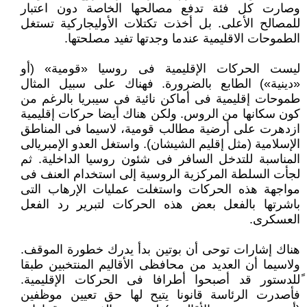
وصارت كل فئة تدفع مصالحها الخاصة دون اعتبار
للمصالح الأعلى. بل أخذت تكتلات الأوليجاركية تستغل
الطموحات الاقليمية عندما وجدتها تفيد مصلحتها.
ليست الحركات الإقليمية فى روسيا «قومية» (أو
«دينية») الطابع بالضرورة. فهناك على سبيل المثال
طموحات إقليمية فى أماكن نائية فى سيبريا بالرغم من
كون سكانها من الروس. ولكن هناك أيضا حركات إقليمية
ازدهرت على أرضية مطالب قومية، لاسيما فى المناطق
الإسلامية (مثل إقليم الشيشان). واستغل العدو الإمبريالى
المناسبة للتدخل السافر فى شئون روسيا الداخلية. ثم
لجأت السلطة المركزية الروسية إلى استخدام العنف فى
مواجهة هذه الحركات واستغلت عمليات الإرهاب التى
باشرتها بالفعل بعض هذه الحركات لتبرير رد الفعل
العسكرى.
هناك إشارات توحى أن بوتين بدأ يدرك خطورة الموقف.
ولاسيما أن العديد من محافظى الأقاليم المنتخبين طبقا
ًللدستور قد أصبحوا أطرافا فى الحركات الإقليمية.
فأصدرت الرئاسة قانونا يتيح لها حق تعيين موظفين