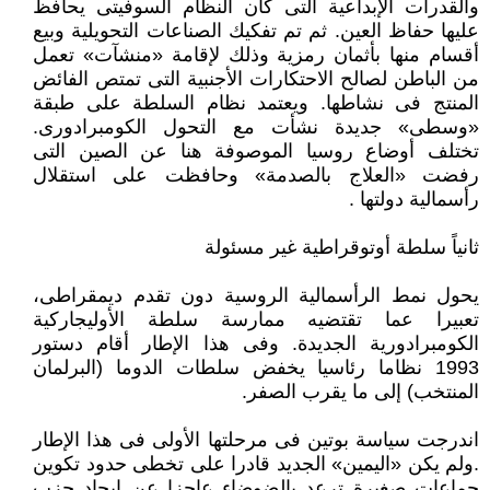
والقدرات الإبداعية التى كان النظام السوفيتى يحافظ
عليها حفاظ العين. ثم تم تفكيك الصناعات التحويلية وبيع
أقسام منها بأثمان رمزية وذلك لإقامة «منشآت» تعمل
من الباطن لصالح الاحتكارات الأجنبية التى تمتص الفائض
المنتج فى نشاطها. ويعتمد نظام السلطة على طبقة
«وسطى» جديدة نشأت مع التحول الكومبرادورى.
تختلف أوضاع روسيا الموصوفة هنا عن الصين التى
رفضت «العلاج بالصدمة» وحافظت على استقلال
رأسمالية دولتها .
ثانياً سلطة أوتوقراطية غير مسئولة
يحول نمط الرأسمالية الروسية دون تقدم ديمقراطى،
تعبيرا عما تقتضيه ممارسة سلطة الأوليجاركية
الكومبرادورية الجديدة. وفى هذا الإطار أقام دستور
1993 نظاما رئاسيا يخفض سلطات الدوما (البرلمان
المنتخب) إلى ما يقرب الصفر.
اندرجت سياسة بوتين فى مرحلتها الأولى فى هذا الإطار
.ولم يكن «اليمين» الجديد قادرا على تخطى حدود تكوين
جماعات صغيرة ترعد بالضوضاء عاجزا عن ايجاد حزب