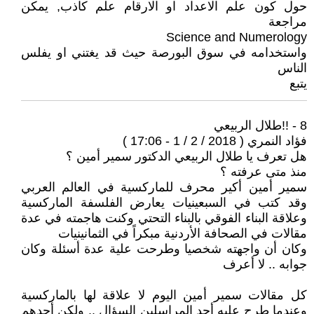
حول كون علم الاعداد او الارقام علم كاذب, يمكن
مراجعة
Science and Numerology
واستخدامه في سوق البورصة حيث قد يغتني او يفلس
الناس
يتبع
8 - !!طلال الربيعي
فؤاد النمري ( 2018 / 2 / 1 - 17:06 )
هل تعرف يا طلال الربيعي الدكتور سمير أمين ؟
منذ متى عرفته ؟
سمير أمين أكير محرف للماركسية في العالم العربي
وقد كتب في السبعينيات يعارض الفلسفة الماركسية
وعلاقة البناء الفوقي بالبناء التحتي وكنت هاجمته في عدة
مقالات في الصحافة الأردنية مبكراً في الثمانينيات
وكان أن واجهته شخصيا وطرحت علية عدة أسئلة وكان
جوابه .. لا أعرف
كل مقالات سمير أمين اليوم لا علاقة لها بالماركسية
وعندما طرح عليه أحد المراسلين السؤال .. ولكن أحدهم