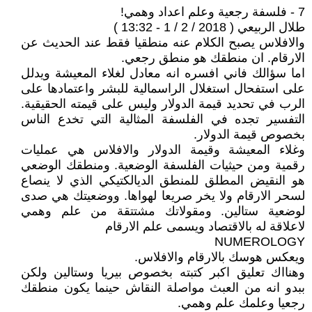
7 - فلسفة رجعية وعلم اعداد وهمي!
طلال الربيعي ( 2018 / 2 / 1 - 13:32 )
والافلاس يصبح الكلام عنه منطقيا فقط عند الحديث عن
الارقام. ان منطقك هو منطق رجعي.
اما سؤالك فاني افسره انه معادل لغلاء المعيشة ويدلل
على استفحال استغلال الراسمالية للبشر واعتمادها على
الرب في تحديد قيمة الدولار وليس على قيمته الحقيقية.
التفسير تجده في الفلسفة المثالية التي تخدع الناس
بخصوص قيمة الدولار.
وغلاء المعيشة وقيمة الدولار والافلاس هي عمليات
رقمية ومن حيثيات الفلسفة الوضعية. ومنطقك الوضعي
هو النقيض المطلق للمنطق الديالكتيكي الذي لا ينصاع
لسحر الارقام ولا يخر صريعا لهواها. ووضعيتك هي صدى
لوضعية ستالين. ومقولاتك مشتتقة من علم وهمي
لاعلاقة له بالاقتصاد ويسمى علم الارقام
NUMEROLOGY
ويعكس هوسك بالارقام والافلاس.
وهنااك تعليق اكبر كتبته بخصوص بيريا وستالين ولكن
ببدو انه من العبث مواصلة النقاش حينما يكون منطقك
رجعيا وعلمك علم وهمي.