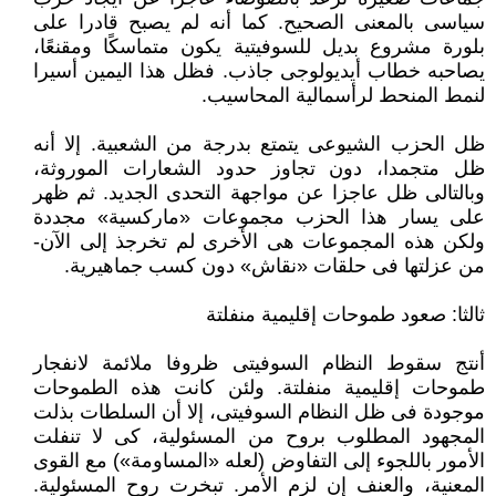
سياسى بالمعنى الصحيح. كما أنه لم يصبح قادرا على
بلورة مشروع بديل للسوفيتية يكون متماسكًا ومقنعًا،
يصاحبه خطاب أيديولوجى جاذب. فظل هذا اليمين أسيرا
لنمط المنحط لرأسمالية المحاسيب.
ظل الحزب الشيوعى يتمتع بدرجة من الشعبية. إلا أنه
ظل متجمدا، دون تجاوز حدود الشعارات الموروثة،
وبالتالى ظل عاجزا عن مواجهة التحدى الجديد. ثم ظهر
على يسار هذا الحزب مجموعات «ماركسية» مجددة
ولكن هذه المجموعات هى الأخرى لم تخرجذ إلى الآن-
من عزلتها فى حلقات «نقاش» دون كسب جماهيرية.
ثالثا: صعود طموحات إقليمية منفلتة
أنتج سقوط النظام السوفيتى ظروفا ملائمة لانفجار
طموحات إقليمية منفلتة. ولئن كانت هذه الطموحات
موجودة فى ظل النظام السوفيتى، إلا أن السلطات بذلت
المجهود المطلوب بروح من المسئولية، كى لا تنفلت
الأمور باللجوء إلى التفاوض (لعله «المساومة») مع القوى
المعنية، والعنف إن لزم الأمر. تبخرت روح المسئولية.