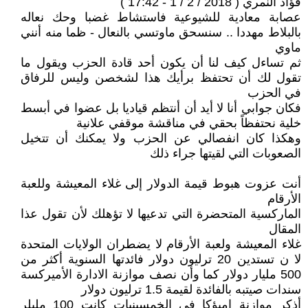
فؤاد النمري ( 2018 / 2 / 1 - 17:42 )
عصابة معادية للشيوعية فاستشاط غضبا وحك نعاله
بالبلاط مهددا .. سنسحق ماوتسي بالنعال - ظما منه أنني
ماوي
ثم تساءل كيف لنا أن يكون أحد قادة الحزب ويقول ما
تقول لك أن تحتفظ برأيك هذا لشخصن وليس للرفاق
في الحزب
فكان جوابي أنا لا أيد أن أنتظم قياديا بل عضوا في أبسط
خلية نحتفظاً بحقي في مناقشة موقفي علانية
وهكذا كان انفصالي عن الحزب ولا يمكنك أن تتخيل
الصعوبات التي لقيتها جراء ذلك
أنت عزوت هبوط قيمة الدولار إلى غلاء المعيشة وللعبة
الأرقام
الماركسية المتحضرة التي تدعيها لا تؤهلك لأن تقول عذا
المقال
غلاء المعيشة ولعبة الأرقام لا يضطران الولايات المتحدة
لا ن تستدين 20 ترليون دولار فائدتها السنوية أكثر من
500 مليار دولار كما وأن نصف موازنة الادارة الأميركسة
سندات صيتبه بالفائدة لقيمة 1.5 ترليون دولار
أذكر موازنة اميؤكا في الخمسينيات كانت 100 مليلر