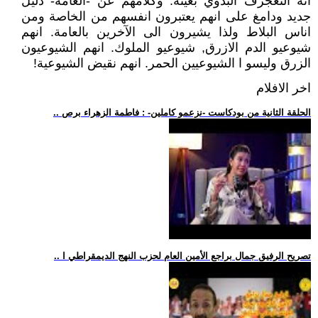
انه التعجرف البدوي بعينه. وكلامهم عن -العامة- دليل
جديد ودامغ على انهم يعتبرون انفسهم من الخاصة ومن
اناس البلاط ولذا يشيرون الى الآخرين بالعامة. انهم
شيوعيو الدم الازرق, شيوعيو الملوك. انهم الشيوعيون
الزرق وليسو ا الشيوعيين الحمر. انهم نقيض الشيوعية!
اخر الافلام
.. الحلقة الثانية من بودكاست -نزعمو كاملين- : فاطمة الزهراء برص
.. تصريح الرفيق جمال براجع الأمين العام لحزب النهج الديمقراطي ا