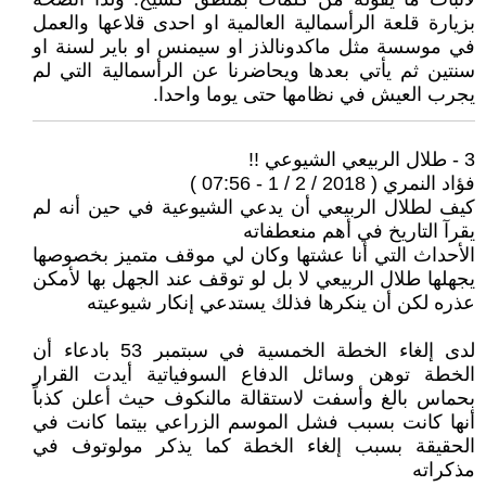
بزيارة قلعة الرأسمالية العالمية او احدى قلاعها والعمل
في موسسة مثل ماكدونالذز او سيمنس او باير لسنة او
سنتين ثم يأتي بعدها ويحاضرنا عن الرأسمالية التي لم
يجرب العيش في نظامها حتى يوما واحدا.
3 - طلال الربيعي الشيوعي !!
فؤاد النمري ( 2018 / 2 / 1 - 07:56 )
كيف لطلال الربيعي أن يدعي الشيوعية في حين أنه لم
يقرآ التاريخ في أهم منعطفاته
الأحداث التي أنا عشتها وكان لي موقف متميز بخصوصها
يجهلها طلال الربيعي لا بل لو توقف عند الجهل بها لأمكن
عذره لكن أن ينكرها فذلك يستدعي إنكار شيوعيته
لدى إلغاء الخطة الخمسية في سبتمبر 53 بادعاء أن
الخطة توهن وسائل الدفاع السوفياتية أيدت القرار
بحماس بالغ وأسفت لاستقالة مالنكوف حيث أعلن كذباً
أنها كانت بسبب فشل الموسم الزراعي بيتما كانت في
الحقيقة بسبب إلغاء الخطة كما يذكر مولوتوف في
مذكراته