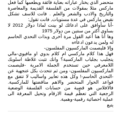
متحضر الذي يختار عباراته بعناية فائقة ويطعمها كما فعل
ماركس مثلا بمقولات من الفلسفة القديمة والمعاصرة
والتاريخ والادب والشعر والعلم . فانت للاسف تشكل
نقيض ماركس في عدة مستويات, فانت تقول:
-أنا سأوافق على ادعائك لو بينت لماذا دولار 2012 لا
بساوي أكثر من سنتين من دولار 1975
وها أنا هنا أعيد القول مرة أخرى وبذات التحدي الحاسم
له ولمن يدعون ادعاءه
وإلا فليصمت الماركسيون المفلسون-
فهل هذا كلام ماركسي ام كلام بدوي او مافيوي-مالي
يتجلبب بجلباب الماركسية؟ وانك تثبت غلاظة اسلوبك
اللامعرفي حين تستخدم الجملة الامرية -فليصمت
الماركسيون المفلسون- ومن ثم تتحدث بكل عنجهية عن
-التحدي الحاسم-! وكل هذه تعابير واساليب لا تتفق مع
قواعد الحوار المتحضر والاهم مناقضتها للماركسية.
فالافلاس هو قضية من حسابات الفلسفة الوضعية
الرجعية التي تعظّم قيمة الارقام وتحيل المعرفة الى
عملية احصائية رقمية-وهمية.
يتبع