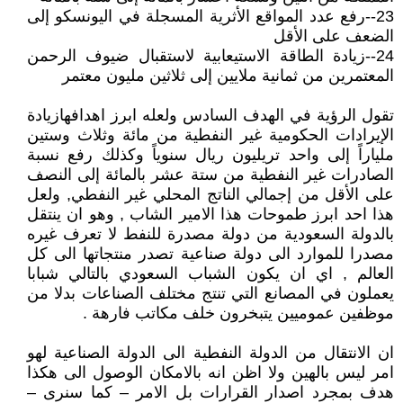
23--رفع عدد المواقع الأثرية المسجلة في اليونسكو إلى
الضعف على الأقل
24--زيادة الطاقة الاستيعابية لاستقبال ضيوف الرحمن
المعتمرين من ثمانية ملايين إلى ثلاثين مليون معتمر
تقول الرؤية في الهدف السادس ولعله ابرز اهدافهازيادة
الإيرادات الحكومية غير النفطية من مائة وثلاث وستين
ملياراً إلى واحد تريليون ريال سنوياً وكذلك رفع نسبة
الصادرات غير النفطية من ستة عشر بالمائة إلى النصف
على الأقل من إجمالي الناتج المحلي غير النفطي, ولعل
هذا احد ابرز طموحات هذا الامير الشاب , وهو ان ينتقل
بالدولة السعودية من دولة مصدرة للنفط لا تعرف غيره
مصدرا للموارد الى دولة صناعية تصدر منتجاتها الى كل
العالم , اي ان يكون الشباب السعودي بالتالي شبابا
يعملون في المصانع التي تنتج مختلف الصناعات بدلا من
موظفين عموميين يتبخرون خلف مكاتب فارهة .
ان الانتقال من الدولة النفطية الى الدولة الصناعية لهو
امر ليس بالهين ولا اظن انه بالامكان الوصول الى هكذا
هدف بمجرد اصدار القرارات بل الامر – كما سنرى –