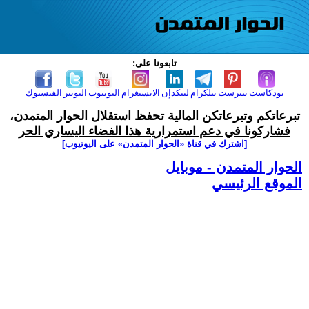
تابعونا على:
بودكاست
بنترست
تيلكرام
لينكدإن
الانستغرام
اليوتيوب
التويتر
الفيسبوك
تبرعاتكم وتبرعاتكن المالية تحفظ استقلال الحوار المتمدن،
فشاركونا في دعم استمرارية هذا الفضاء اليساري الحر
[اشترك في قناة ‫«الحوار المتمدن» على اليوتيوب]
الحوار المتمدن - موبايل
الموقع الرئيسي