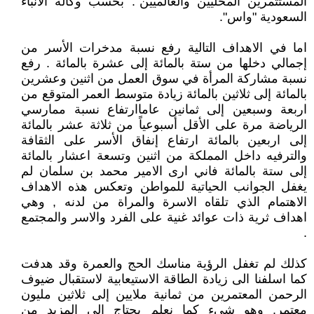
المستثمرين المحليين والعالميين". بحسب وكالة الأنباء
السعودية "واس".
اما في الاهداف التالية رفع نسبة مدخرات الأسر من
إجمالي دخلها من ستة بالمائة إلى عشرة بالمائة . رفع
نسبة مشاركة المرأة في سوق العمل من اثنين وعشرين
بالمائة إلى ثلاثين بالمائة زيادة متوسط العمر المتوقع من
اربعة وسبعين إلى ثمانين عاماارتفاع نسبة ممارسي
الرياضة مرة على الأقل أسبوعياً من ثلاثة عشر بالمائة
إلى اربعين بالمائة ارتفاع إنفاق الأسر على الثقافة
والترفيه داخل المملكة من اثنين وتسعة اعشار بالمائة
إلى ستة بالمائة فاني ارى الامير محمد بن سلمان لم
يغفل الجوانب الحياتية للمواطن وتعكس هذه الاهداف
الاهتمام الذي تلقاه الاسرة والمراة من لدنه , وهي
اهداف ثرية ذات عوائد غنية على الفرد والاسر والمجتمع
.
كذلك لم تغفل الرؤية مناسك الحج والعمرة وقد هدفت
كما اسلفنا الى زيادة الطاقة الاستيعابية لاستقبال ضيوف
الرحمن المعتمرين من ثمانية ملايين إلى ثلاثين مليون
معتمر. وهو شيء كما نعلم يحتاج الى المزيد من