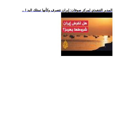
.. المدير التنفيذي لمركز صوفان: إيران تتصرف وكأنها تمتلك اليد ا