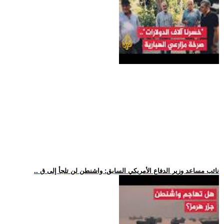
.. نائب مساعد وزير الدفاع الأمريكي السابق: واشنطن لن تلجأ إلى ق