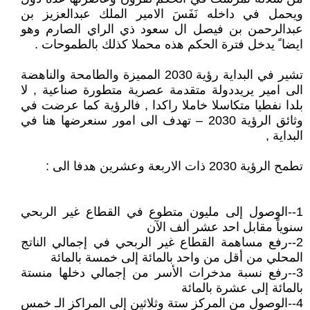
ويحمل في داخله نَفَسَ الامير الملك عبدالعزيز بن
عبدالرحمن بن فيصل ال سعود ذي الراي الصارم وهو
ايضا ً يدخل فترة الحكم هذه محملا كذلك بالطموحات .
تشير في البداية رؤية 2030 المميزة والطامحة والناهضة
الى امير يريددولة متقدمة عصرية متطورة صناعية , لا
بلدا نفطيا متكاسلا خاملا راكدا , فالرؤية كما عرضت في
وثائق الرؤية 2030 – تهدف الى امور سنعرضها هنا في
البداية ,
تطمح الرؤية 2030 ذات الاربعة وعشرين هدفا الى :
1--الوصول إلى مليون متطوع في القطاع غير الربحي
سنوياً مقابل احد عشر ألف الآن
2--رفع مساهمة القطاع غير الربحي في إجمالي الناتج
المحلي من أقل من واحد بالمائة إلى خمسة بالمائة
3--رفع نسبة مدخرات الأسر من إجمالي دخلها منستة
بالمائة إلى عشرة بالمائة
4--الوصول من المركز ستة وثلاثين إلى المراكز الـ خمس