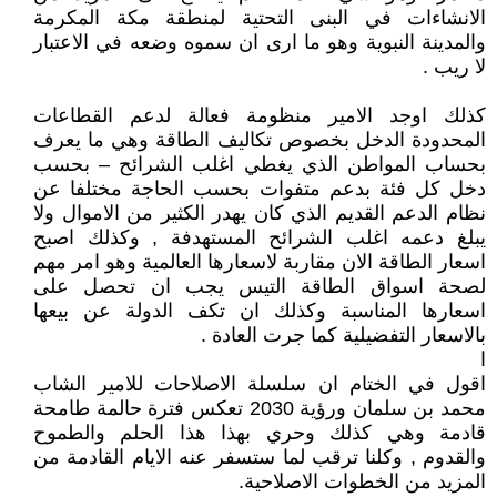
الانشاءات في البنى التحتية لمنطقة مكة المكرمة
والمدينة النبوية وهو ما ارى ان سموه وضعه في الاعتبار
لا ريب .
كذلك اوجد الامير منظومة فعالة لدعم القطاعات
المحدودة الدخل بخصوص تكاليف الطاقة وهي ما يعرف
بحساب المواطن الذي يغطي اغلب الشرائح – بحسب
دخل كل فئة بدعم متفوات بحسب الحاجة مختلفا عن
نظام الدعم القديم الذي كان يهدر الكثير من الاموال ولا
يبلغ دعمه اغلب الشرائح المستهدفة , وكذلك اصبح
اسعار الطاقة الان مقاربة لاسعارها العالمية وهو امر مهم
لصحة اسواق الطاقة التيس يجب ان تحصل على
اسعارها المناسبة وكذلك ان تكف الدولة عن بيعها
بالاسعار التفضيلية كما جرت العادة .
ا
اقول في الختام ان سلسلة الاصلاحات للامير الشاب
محمد بن سلمان ورؤية 2030 تعكس فترة حالمة طامحة
قادمة وهي كذلك وحري بهذا هذا الحلم والطموح
والقدوم , وكلنا ترقب لما ستسفر عنه الايام القادمة من
المزيد من الخطوات الاصلاحية.