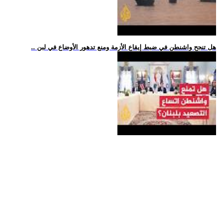
.. هل تنجح واشنطن في ضبط إيقاع الأزمة ومنع تدهور الأوضاع في لبن