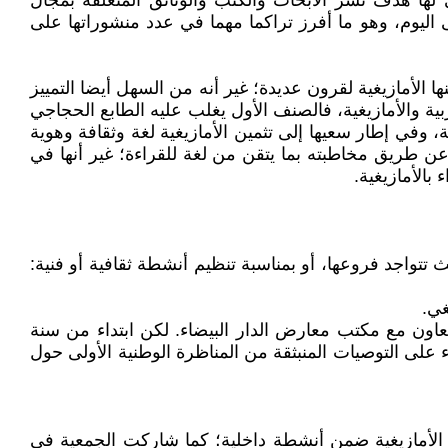
نة الرباط، سطرت في أول قانون أساسي لها هدف نشر الأبحاث والكتب والوثائق المتعلقة بمجال
ى اليوم، وهو ما أفرز تراكما مهما في عدد منشوراتها على
ا الأمازيغية لقرون عديدة؛ غير أنه من السهل أيضا التمييز
بية والأمازيغية، فالصنف الأول يغلب عليه الطابع الحجاجي
، وفي إطار سعيها إلى تثمين الأمازيغية لغة وثقافة وهوية
 عن طريق مخاطبته بما يتقن من لغة للقراءة؛ غير أنها في
بالأمازيغية.
تواجد فروعها، أو بمناسبة تنظيم أنشطة ثقافية أو فنية:
عاون مع مكتب معارض الدار البيضاء. لكن ابتداء من سنة
 وقد نظمت وزارة الثقافة المعرض الدولي الأول للنشر والكتاب سنة 1987، وتم ذلك بناء على التوصيات المنبثقة من المناظرة الوطنية الأولى حول
 الأمازيغية ضمن أنشطة داخلية؛ كما شاركت الجمعية في