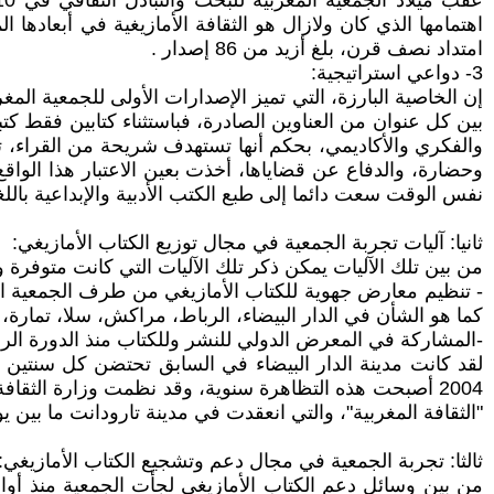
اهتمامها الذي كان ولازال هو الثقافة الأمازيغية في أبعاده
امتداد نصف قرن، بلغ أزيد من 86 إصدار .
3- دواعي استراتيجية:
إن الخاصية البارزة، التي تميز الإصدارات الأولى للجمعية المغ
بين كل عنوان من العناوين الصادرة، فباستثناء كتابين فقط كتب
والفكري والأكاديمي، بحكم أنها تستهدف شريحة من القراء، تطا
وحضارة، والدفاع عن قضاياها، أخذت بعين الاعتبار هذا الواق
نفس الوقت سعت دائما إلى طبع الكتب الأدبية والإبداعية باللغة
ثانيا: آليات تجربة الجمعية في مجال توزيع الكتاب الأمازيغي:
من بين تلك الآليات يمكن ذكر تلك الآليات التي كانت متوفرة و
- تنظيم معارض جهوية للكتاب الأمازيغي من طرف الجمعية المغ
كما هو الشأن في الدار البيضاء، الرباط، مراكش، سلا، تمارة، ال
-المشاركة في المعرض الدولي للنشر وللكتاب منذ الدورة الرابعة (نونبر 1992) وبدون انقطاع ترويجا وتسويقا 
لقد كانت مدينة الدار البيضاء في السابق تحتضن كل سنتين "
"الثقافة المغربية"، والتي انعقدت في مدينة تارودانت ما بين يوم 13و 15 يونيو 86
ثالثا: تجربة الجمعية في مجال دعم وتشجيع الكتاب الأمازيغي:
من بين وسائل دعم الكتاب الأمازيغي لجأت الجمعية منذ أو