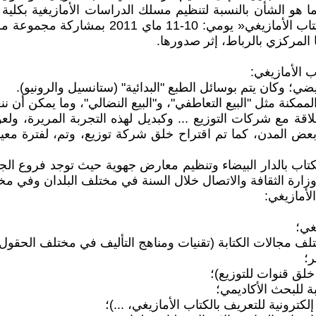
 هو الشأن بالنسبة لتنظيم مسلك الدراسات الأمازيغية بكلية 
الملكي للثقافة الأمازيغية، نشاط ثقافي تحت عنو
المركزي بالرباط، إثر صدورها.
 الأمازيغي:
يضي؛ وكان يتم بوسائل الطبع "البدائية" (ستانسيل والرونيو).
الممكنة مثل "البيع التعاطفي"، و"البيع النضالي"، وما يمكن أن نن
لاقة مع شركات التوزيع ... وكبديل لهذه التجربة المريرة، ولع
عض المدن، كما تم اقتراح خلق شركة توزيع، وتم، لفترة معين
تاب بالدار البيضاء وتنظيم معارض جهوية حيث توجد فروع الجم
ا وزارة الثقافة والاتصال خلال السنة في مختلف البلدان وفي 
لأمازيغي:
غي؛
لف مجالات الكتابة (تقنيات ومناهج التأليف في مختلف الحقول)
ر؛
خلق قنوات للتوزيع)؛
ة للبحث الأكاديمي؛
كترونية للتعريف بالكتاب الأمازيغي، ...)؛