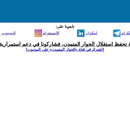
تابعونا على:
لكرام
لينكدإن
الانستغرام
اليوتيوب
ية تحفظ استقلال الحوار المتمدن، فشاركونا في دعم استمرارية 
[اشترك في قناة ‫«الحوار المتمدن» على اليوتيوب]