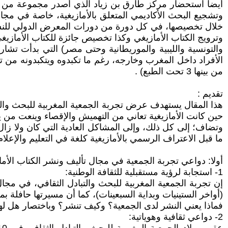
أيضا استحضار مركز طارق بن زياد الذي أصدر مجموعة من الكت
وتشجيع البحث الأكاديمي المتعلق بالأمازيغية، خاصة في مجالات
خلال تخصيصها، في كل دورة من دورات المعرض الدولي للنشر وا
وترويج الكتاب الأمازيغي وكذا تخصيص جائزة للكتاب الأمازيغي
والتونسية والليبية والموريطانية وحتى مصر) التي بدأت تشار
من بينها 3 تحت الطبع) .
تقديم :
هذا المقال يستهدف عرض تجربة الجمعية المغربية للبحث والتباد
حين كانت الأمازيغية تعاني من التهميش والإقصاء وينعت من يد
وتضاف؛ إلى كل ذلك، وإلى المشاكل العادية التي كان ولا زال
ما قبل الاعتراف الرسمي بالأمازيغية كلغة في التعليم والإعلام 
أولا: دواعي تجربة الجمعية في مجال تأليف ونشر الكتاب الأما
1- استجابة لرؤية مستقبلية للثقافة الوطنية:
إن تجربة الجمعية المغربية للبحث والتبادل الثقافي، في 
(أواخر الستينيات وبداية السبعينات)، كما أن مسيرتها حافلة
فماذا يعني النشر لدى الجمعية؟ وكيف تنشر؟ وباختصار هل لها
2- دواعي ثقافية وهوياتية: