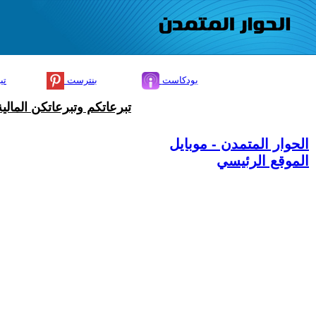
بودكاست
بنترست
تي
تبرعاتكم وتبرعاتكن المال
الحوار المتمدن - موبايل
الموقع الرئيسي