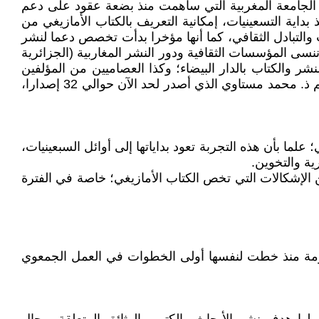
ر الجامعة المغربية التي ساهمت منذ بضعة عقود على دعم
بداية التسعينيات، إمكانية التعريف بالكتاب الأمازيغي من
والتبادل الثقافي، كما أنها مؤخرا بدأت تخصص دعما لنشر
ننسى المؤسسات الثقافية ودور النشر المغاربية (الجزائرية
ر والكتاب بالدار البيضاء؛ وكذا العصاميين من المؤلفين
الأفراد داخل المغرب وخارجه، رغم ما تكبدوه ويتكبدونه من تضحيات كبيرة على مستوى النشر والتوزيع (ومن بينهم قيدومهم ذ. محمد مستاوي الذي أصدر لحد الآن حوالي 32 إصدارا،
ما بأن هذه التجربة تعود بداياتها إلى أوائل السبعينيات،
ية والتخوين.
ن الإشكالات التي تخص الكتاب الأمازيغي؛ خاصة في الفترة
رسومة منذ خطت لنفسها أولى الخطوات في العمل الجمعوي