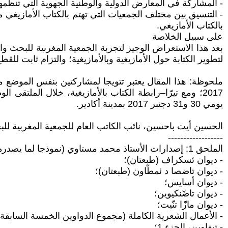
- المشاركة في المعارض الدولية والوطنية الجهوية التي تنظمها 
- التنسيق بين مختلف الجمعيات التي تهتم بالكتاب الأمازيغي
بالكتاب الأمازيغي.
على سبيل الخلاصة
بعد هذا الاستعراض الوجيز لتجربة الجمعية المغربية للبحث وال
لتطوير الكتابة حول الأمازيغية وبالأمازيغية؛ والتزام ثابت لل
ملحوظة: هذا المقال يعتبر تتويجا لمشاركتين بنفس الموضع مع 
2017؛ ومع تيرّا–رابطة الكتاب بالأمازيغية، خلال الملتق
يومي 30 و31 دجنبر 2017 بمدينة أكادير.
الحسين أيت باحسين، نائب الكاتب العام للجمعية المغربية للبح
------------------
الملحق 1: إصدارات الأستاذ محمد مستاوي (نموذجا لما يصدره أشخاص، هنا وهناك، يصعب إحصاء ما ينتجونه الآن:
- ديوان ئسكراف (طبعتان)؛
- ديوان تاضصا د ئمطّاون (طبعتان)؛
- ديوان أسايس؛
- ديوان تاضّنكيوين؛
- ديوان مازّا تنّيت؛
- الأعمال الشعرية الكاملة (مجموع الدواوين الخمسة السابقة)
- تيفاوين، الجزء 1؛