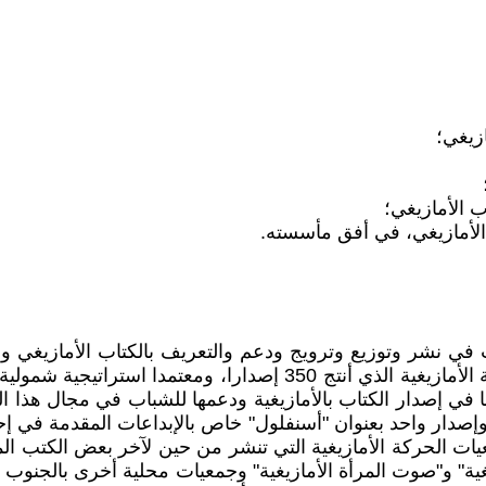
زيغي؛
ب الأمازيغي؛
 الأمازيغي، في أفق مأسسته.
في نشر وتوزيع وترويج ودعم والتعريف بالكتاب الأمازيغي وا
الإشارة إلى الأدوار التي قام بها كل من المعهد الملكي للثقافة الأمازي
الجمعية وإصدار واحد بعنوان "أسنفلول" خاص بالإبداعات المقدمة
ات الحركة الأمازيغية التي تنشر من حين لآخر بعض الكتب المهت
ازيغية" و"صوت المرأة الأمازيغية" وجمعيات محلية أخرى بالجنوب