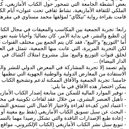
بعض أنشطة الجامعة التي تتمحور حول الكتاب الأمازيغي، كما
قامت بقراءة رواية "تيكتّاي" لمؤلفها محمد مستاوي في مقرها 
رابعا: تجربة الجمعية بين المكاسب والمعيقات في مجال الكتاب
إن الطبع والنشر، في بداية الأمر، كان نضاليا؛ وأحيانا شبه تعو
أما "التوزيع" و"البيع"، فقد كان يتم الجمع بين مختلف القنوات 
لكن التجربة المريرة، التي عانت منها الجمعية، تتمثل في الع
لخلق قنوات التوزيع والبيع: مثل مشروع امتلاك أكشاك في ب
الدار البيضاء) ...
ولم تصمد إلا تجربة المشاركة في المعرض الدولي للنشر والك
الاستفادة من المعارض الدولية والوطنية الجهوية التي تنظمه
خامسا: تجربة الجمعية والآفاق الممكنة لدعم وتشجيع الكتاب ا
يمكن اختصار هذه الآفاق في ما يلي:
- توفير الموارد المالية للتمكن من متابعة إصدار الكتاب الأمازي
- تأهيل العنصر البشري، من خلال عقد لقاءات تكوينية في مخت
- اعتماد لجن كفءة لقراءة ولاختيار الأعمال التي تستحق النش
- البحث عن سبل تسويق الكتاب الأمازيغي (نقط بيع معينة أو 
- إعادة طبع الإصدارات النافدة والتي تشكل رصيدا مهما بالنسب
- تنويع سبل نشر الكتاب الأمازيغي (الكتاب الإلكتروني، مواقع إل