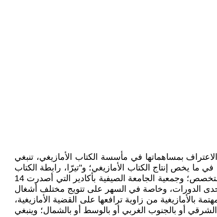
لاعتراف بمساهماتها في مأسسة الكتاب الأمازيغي، تنبغي
غية الذي أنتج 350 إصدارا، ومعتمدا استراتيجية شمولية في ما يخص إنتاج الكتاب الأمازيغي؛ و"تيرّا، رابطة الكتاب
بالأمازيغية" التي أصدرت لحد الآن 140 كتابا، وخاصة لتخصصها في إصدار الكتاب بالأمازيغية ودعمها للشباب في مجال هذا التخصص؛ وجمعية الجامعة الصيفية بأكادير التي أصدرت 14
 في إحدى الدورات، وخاصة في السهر على تتويج مختلف أشغال
مة بالأمازيغية من زاوية ترافعها على القضية الأمازيغية،
 الشرقي أو بالجنوب الغربي أو بالوسط أو بالشمال؛ وينبغي