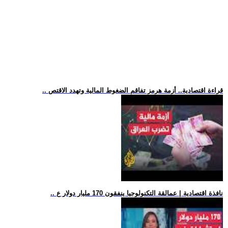
.. قراءة اقتصادية.. أزمة هرمز تفاقم الضغوط المالية وتهدد الاقتص
.. نافذة اقتصادية | عمالقة التكنولوجيا ينفقون 170 مليار دولار ع