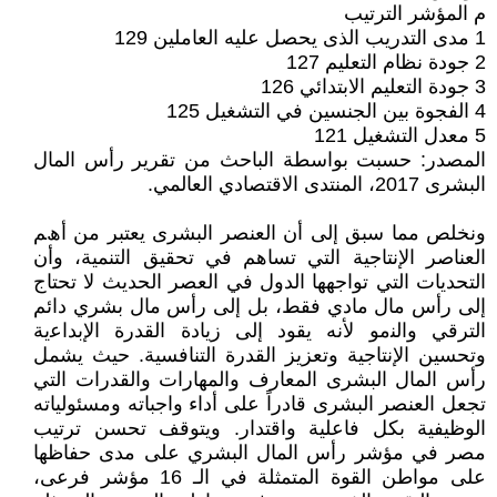
م المؤشر الترتيب
1 مدى التدريب الذى يحصل عليه العاملين 129
2 جودة نظام التعليم 127
3 جودة التعليم الابتدائي 126
4 الفجوة بين الجنسين في التشغيل 125
5 معدل التشغيل 121
المصدر: حسبت بواسطة الباحث من تقرير رأس المال
البشرى 2017، المنتدى الاقتصادي العالمي.
ونخلص مما سبق إلى أن العنصر اﻟﺒﺸﺮى يعتبر ﻣﻦ أھﻢ
العناصر الإنتاجية اﻟﺘﻲ تساهم في تحقيق التنمية، وأن
التحديات التي تواجهها الدول في العصر الحديث لا تحتاج
إلى رأس مال مادي فقط، بل إلى رأس مال بشري دائم
اﻟﺘﺮﻗﻲ واﻟﻨمو لأنه يقود إلى زيادة القدرة اﻹﺑﺪاﻋية
وتحسين الإنتاجية وتعزيز القدرة التنافسية. حيث يشمل
رأس المال البشرى المعارف والمهارات والقدرات التي
تجعل العنصر البشرى قادراً على أداء واجباته ومسئولياته
الوظيفية بكل فاعلية واقتدار. ويتوقف تحسن ترتيب
مصر في مؤشر رأس المال البشري على مدى حفاظها
على مواطن القوة المتمثلة في الـ 16 مؤشر فرعى،