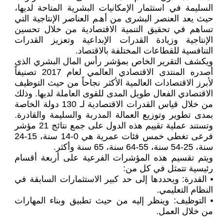
السليمة في استثمار الإمكانيات البشرية المتاحة لديها،
حيث يعد اﻟﻌﻨﺼﺮ اﻟﺒﺸﺮى ﻣﻦ أھﻢ العناصر الإنتاجية اﻟﺘﻲ
تساهم في تحقيق التنمية الاقتصادية من خلال تحسين
الإنتاجية وزيادة القدرات الإبداعية وتعزيز القدرات
التنافسية للقطاعات المختلفة بالاقتصاد.
ويكشف التقرير الخاص بمؤشر رأس المال البشري الذى
أصدره المنتدى الاقتصادي العالمي لعام 2017 تصنيفاً
لأبرز الاقتصادات العالمية الأكثر نجاحاً من حيث التوظيف
الاقتصادي الفعال طويل المدى للقوى العاملة لديها. وذلك
من خلال قياس القدرات الاقتصادية لـ 130 دولة الخاصة
بمدى تطوير وتوزيع العمالة المدربة والسليمة والقادرة.
وتستند عملية تقييم هذه الدول على جمع نتائج 21 مؤشر
فرعى تغطى خمس فئات عمرية هي 0-14 سنة، 15-24
سنة، 25-54 سنة، 55-64 سنة، 65 سنة وأكثر.
ويتم تقسيم هذه المؤشرات الفرعية على أربعة أقسام
رئيسية تتمثل في كل من:
• القدرة: ويحددها إلى حد كبير الاستثمارات السابقة في
النظام التعليمي.
• التوظيف: وينظر إليه من حيث تطبيق وبناء المهارات
من خلال العمل.