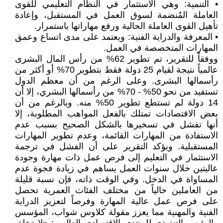
• التنمية: وهي الاستثمار في النظام التعليمي للقوى
العاملة المُنضمة لسوق العمل في المستقبل، وإعادة
تأهيل القوى العاملة الحالية ورفع مهاراتها باستمرار.
• المعرفة والدراية الفنية: ويعتمد على مدى اتساع وعمق
المهارات المتخصصة في العمل.
ووفقاً للتقرير، تم تطوير 62% من رأس المال البشرى
عالمياً نتيجة لقيام 25 دولة فقط بتطوير 70% أو أكثر من
رأسمالها البشرى. وعلى الرغم من أن معظم الدول
تستفيد من نحو 50% - 70% من رأسمالها البشري، إلا أن
14 دولة لم تستطع تطوير 50% منه. وبالرغم من أن
بعض الاقتصادات تمتلك بالفعل المواهب المطلوبة، إلا
أنها تفشل في تسخيرها بالشكل الصحيح بسبب عدم
الاستفادة من المهارات القائمة، وعدم تطوير المهارات
المستقبلية. ويؤكد التقرير على أن الفشل في ترجمة
الاستثمار في التعليم إلى فرص عمل ذات مهارة وجودة
عاليتين خلال سنوات العمل يساهم في زيادة فجوة عدم
المساواة في الدخل. وفي الوقت ذاته، فإن نسبة قليلة
من العاملين حالياً من مختلف الفئات العمرية تحصل
على فرص عمل عالية المهارة وفرصاً لتعزيز الدراية
الفنية والمهنية مما يعزز مقولة كلاوس شواب، المؤسس