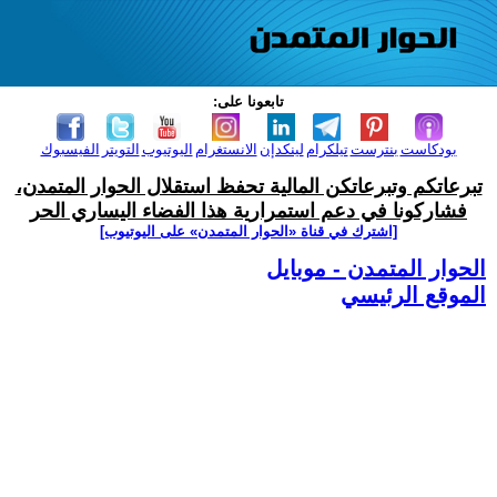
تابعونا على:
بودكاست
بنترست
تيلكرام
لينكدإن
الانستغرام
اليوتيوب
التويتر
الفيسبوك
تبرعاتكم وتبرعاتكن المالية تحفظ استقلال الحوار المتمدن،
فشاركونا في دعم استمرارية هذا الفضاء اليساري الحر
[اشترك في قناة ‫«الحوار المتمدن» على اليوتيوب]
الحوار المتمدن - موبايل
الموقع الرئيسي