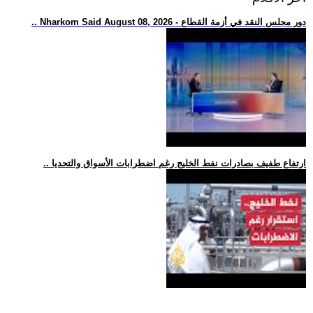
.. Nharkom Said August 08, 2026 - دور مجلس النقد في أزمة القطاع
.. ارتفاع طفيف بصادرات نفط الخليج رغم اضطرابات الأسواق والتحديا