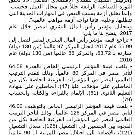
والرئيس التنفيذي للمنتدى الاقتصادي العالمي: «لا تخلق
الثورة الصناعية الرابعة خللاً في مجال العمل فحسب،
وإنما تخلق أزمة بسبب النقص في المهارات الحديثة التي
تتطلبها. وعليه، فإننا نواجه أزمة مواهب عالمية".
وبتحليل مؤشر رأس المال البشري لمصر خلال عام
2017، يتضح لنا ما يلى:
• تراجع قيمة مؤشر رأس المال البشري لمصر لتصل إلى
55.99 عام 2017 لتحتل المركز 97 عالمياً (من 130 دولة)
مقارنة بـ 63.72، والمركز 86 عالمياً (من 130 دولة) عام
2016.
• بلغت قيمة المؤشر الرئيسي الخاص بالقدرة 64.58
لتأتي مصر في المركز 80 عالمياً، وذلك لتقدم الترتيب
العالمي لمصر في المؤشرات الفرعية الخاصة بكل من
الحاصلين على مؤهلات عليا (47)، الحاصلين على شهادة
التعليم الثانوى (61)، الإلمام بالقراءة والكتابة والحساب
(79).
• بلغت قيمة المؤشر الرئيسي الخاص بالتوظيف 46.02
لتأتي مصر في المركز 126 عالمياً، وذلك لتأخر الترتيب
العالمي لمصر في المؤشرات الفرعية الخاصة بكل من
الفجوة بين الجنسين في التشغيل (125)، معدل التشغيل
(121)، بالإضافة إلى احتلال مصر للمرتبة الـ 90 عالمياً