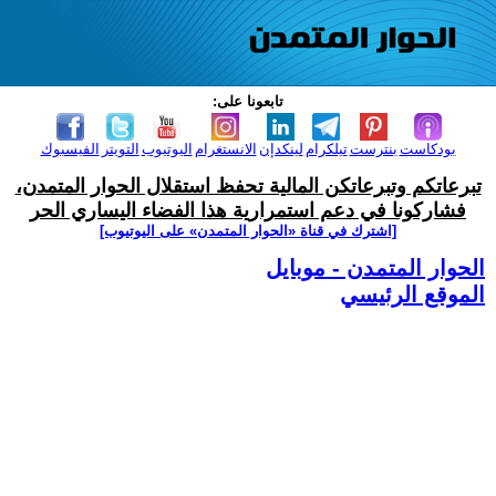
تابعونا على:
بودكاست
بنترست
تيلكرام
لينكدإن
الانستغرام
اليوتيوب
التويتر
الفيسبوك
تبرعاتكم وتبرعاتكن المالية تحفظ استقلال الحوار المتمدن،
فشاركونا في دعم استمرارية هذا الفضاء اليساري الحر
[اشترك في قناة ‫«الحوار المتمدن» على اليوتيوب]
الحوار المتمدن - موبايل
الموقع الرئيسي