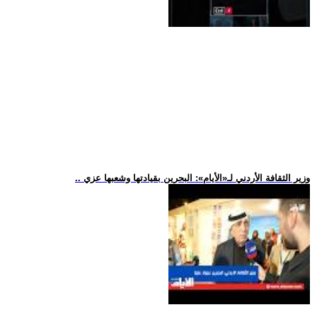
.. وزير الثقافة الأردني لـ«الأيام»: البحرين بقيادتها وشعبها عزي