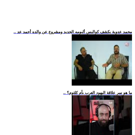
.. محمد عدوية يكشف كواليس ألبومه الجديد ومشروع عن والده أحمد عد
.. ما هو سر علاقة اليهود العرب بأم كلثوم؟