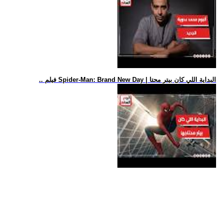
.. فيلم Spider-Man: Brand New Day | البداية اللي كان بيتر محتا