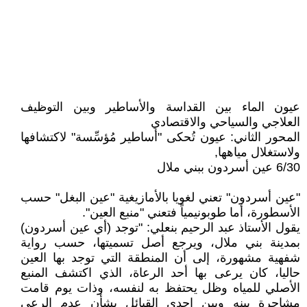
عيون الماء بين القداسة والأساطير وبين التوظيف
العلاجي والسياحي والاقتصادي
المحور الثاني: عيون تُحكى "أساطير مُؤسِّسة" لاكتشافها
ولاستغلال مياهها,
6/30 عين أسردون ببني ملال
"عين أسردون" تعني لغويا بالأمازيغية "عين البغل" حسب
الأسطورة، أما طوبونيمياً فتعني "منبع العين".
يقول الأستاذ عبد الرحيم بنعلي: "توجد (أي عين أسردون)
بمدينة بني ملال، ويرجع أصل تسميتها، حسب رواية
شفهية مشهورة، إلى أن المنطقة التي توجد بها العين
حاليا، كان يرعى بها أحد الرعاة، الذي اكتشف المنبع
الأصلي للمياه وظل يحتفظ به لنفسه، وذات يوم قامت
مشاجرة بينه وبين إحدى القبائل بشأن عدم الرعي