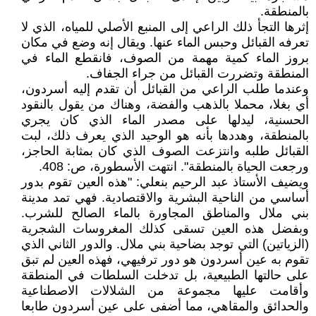
بالمنطقة.
إثرها التجأ ذلك الراعي إلى المنبع الأصلي للمياه، الذي لا
تعرفه القبائل وحبس الماء عنها. ويقال إنه وضع في مكان
بروز الماء كمية مهمة من الصوف، فانقطع الماء في
المنطقة وتضررت القبائل من جراء الجفاف.
وعندما طلب الراعي من القبائل أن تقدم إليه أسردون،
أي بغلا، محملا بالذهب والفضة، وهناك من يقول بالنقود
الحسنية، ليدلها على مصدر الماء الذي كان يجري
بالمنطقة، وهددها بأنه هو الوحيد الذي يعرف ذلك، لبت
القبائل طلبه وانتزعت الصوف الذي كان بمثابة الحاجز،
ورجعت الحياة بالمنطقة". انتهت الأسطورة، ص: 408.
ويضيف الأستاذ عبد الرحيم بنعلي: "هذه العين تقوم بدور
أساسي من الناحية البشرية والاقتصادية. فهي تمد مدينة
بني ملال والمناطق المجاورة بالماء الصالح للشرب.
وبفضل هذه العين تسقى كذلك المغروسات الشجرية
(الزياتين) التي توجد بضاحية بني ملال. والدور الثاني الذي
تقوم به عين أسردون هو دور ترفيهي، فهذه العين لم تبق
على حالتها الطبيعية، بل تدخلت السلطات في المنطقة
وأقامت عليها مجموعة من الشلالات الاصطناعية
والحدائق والمقاهي، مما أضفى على عين أسردون طابعا