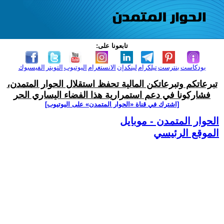
تابعونا على:
بودكاست
بنترست
تيلكرام
لينكدإن
الانستغرام
اليوتيوب
التويتر
الفيسبوك
تبرعاتكم وتبرعاتكن المالية تحفظ استقلال الحوار المتمدن،
فشاركونا في دعم استمرارية هذا الفضاء اليساري الحر
[اشترك في قناة ‫«الحوار المتمدن» على اليوتيوب]
الحوار المتمدن - موبايل
الموقع الرئيسي