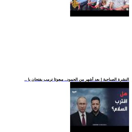
.. النشرة الصباحية | بعد أشهر من الجمود.. مبعوثا ترمب يفتحان با