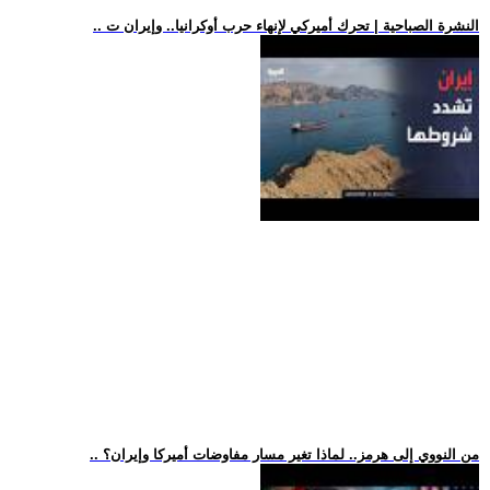
.. النشرة الصباحية | تحرك أميركي لإنهاء حرب أوكرانيا.. وإيران ت
.. من النووي إلى هرمز.. لماذا تغير مسار مفاوضات أميركا وإيران؟