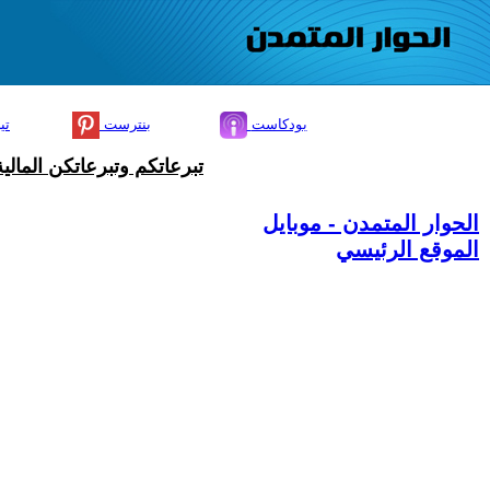
بودكاست
بنترست
تي
تبرعاتكم وتبرعاتكن المال
الحوار المتمدن - موبايل
الموقع الرئيسي