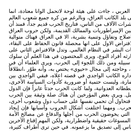
ربي ، جاءت على هيئة لوحة لاتحمل الوانا معتادة، انما
 بلد الكاتب العراق، وبالرغم من كره جميع شعوب العالم
شرات الآلاف من الناس، فتاريخ الحرب قديم جداً، فمنذ أن
ين الإمبراطوريات والممالك القديمة، ولكن حروب العراق
لاح وتفاؤل وتنمية بشرية، الا في العراق فهناك متوالية
افتراض الاول على انها محصلة قانون الحفاظ على البقاء،
ت البشر في النظام العالمي. وتدل فالافتراض الثاني على
ارثه أفراد النوع، ويرى المختصون في هذا العلم أن سلوك
سبيله ومن ذلك اللجوء إلى الحرب، ويرى العلماء أن في
، وحاجته إلى مجال «حيوي» يختص به، وأنه طوّر ،انطلاقاً
اره الكاتب الواجدي في قصته اعلاه، فبقي الواجدي بين
حضارة، وليست حتمية أو ضرورية كأدوات السياسة الأخرى،
ه العدوانية، ولما كانت الحرب حدثاً عابراً فإن الدول
تقبل. ويرى بعض المؤرخين أن هناك صلة وثيقة بين الحرب
لها، فتحاول أن تحمي نفسها على حساب دول وشعوب أخرى،
حرب.. ومهما اختلفت أشكال الحروب وأسبابها فإن إيجاد
ة التي يخوضون الحرب من أجلها والدفاع عن مصالح الأمة
المسوغات حقيقية واضطرارية، ولكن المهم إقناع الآخرين
الناس إلى تصديق ما يزعمونه. في حين ترى أطراف كثيرة،