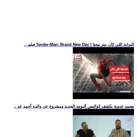
.. فيلم Spider-Man: Brand New Day | البداية اللي كان بيتر محتا
.. محمد عدوية يكشف كواليس ألبومه الجديد ومشروع عن والده أحمد عد