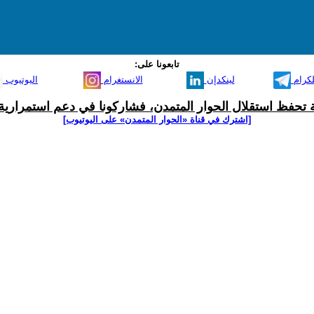
تابعونا على:
لكرام
لينكدإن
الانستغرام
اليوتيوب
ية تحفظ استقلال الحوار المتمدن، فشاركونا في دعم استمرارية 
[اشترك في قناة ‫«الحوار المتمدن» على اليوتيوب]