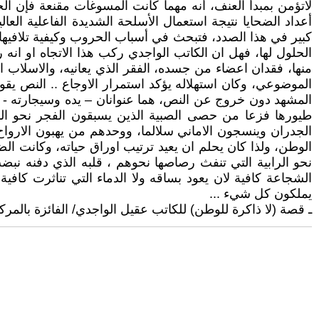
لاتؤمن بمبدأ العنف، أنه مهما كانت المسوغات مقنعة فإن الح
أعداد الضحايا نتيجة استعمال الأسلحة الشديدة الفاعلية العال
كبير في هذا الصدد، فتبحث في أسباب الحروب وكيفية تلافيها، و
الحلول لها، فهل ان الكاتب الواجدي ركب هذا الاتجاه او انه 
منها، فقدان اعضاء من جسده، الفقر الذي يعانيه، والاسلاب
الموضوعي، وكان استهلاله يؤكد استمرار الاوجاع .. النص يقول 
المشهد دون خروج عن النص، هما عنوانان – يده وسيجارته - لأي
طيورها فزعا من حصى الصبية الذين يسبقون الفجر نحو المز
الجدران وينسجون الاماني سلالما، ووحدهم من يهبون الاروا
الوطن، ولذا كان يحلم ان يعيد ترتيب اوراق حياته، وكانت الض
نحو الرابية التي تنفث رصاصها نحوهم ، قلبه الذي دفنه ن
الشجاعة كافية لان يعود بساقه ولا الدماء التي تناثرت كاف
يملكون كل شيء ...
ـ قصة (لا ذاكرة للوطن) للكاتب عقيل الواجدي/ الفائزة بالمرك