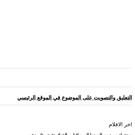
التعليق والتصويت على الموضوع في الموقع الرئيسي
اخر الافلام
.. مهدي لعريبي: من السينما إلى -مافيا-... الجزائر تقبض على زعيم