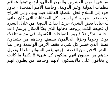
ا في القرن العشرين والقرن الحالي، ارتفع ثمنها بتفاقم
نظمات الدولية وغير الدولية، وخاصة الأمم المتحدة ، بدور
إلى السلاح لحل القضايا العالقة فيما بينها، وإلى اقتراح
موجعة ضد الحرب، لانها سبب كل الفقدانات التي كان يعاني
كاتب حياديا بعض الشيء حرك احداث القصة من خلال السرد
 فجيعة المّت بروحه، دخانها الذي يعبّأ المكان يرسمُ ذات
الة التذكر (لا فيروز للصباحات الكسولة في مدينة تتلفتُ
لبيوتَ وجوما وحزنا، الحالمون بسقفٍ وحدهم من يشيدون
 القصة، الذي خسر كل شيء، فقط الارض الواسعة وهي هنا
 النص الاخير من القصة : (وهو يقفز السواتر تباعا للوصول
وحدهم من يظنون انهم يملكون كل شيء !! لكنما ما كانت
 من يخافون على مالايملكون، لانهم وحدهم من يظنون انهم