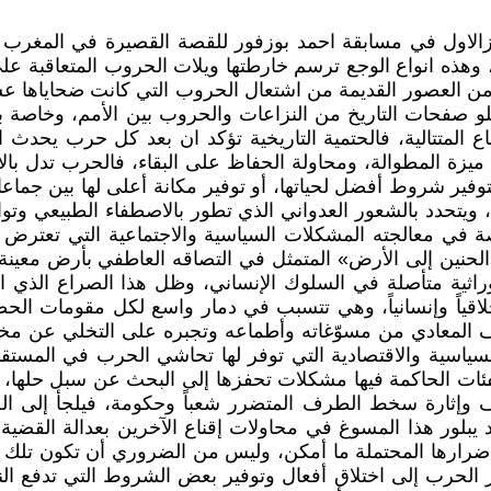
الاول في مسابقة احمد بوزفور للقصة القصيرة في المغرب الع
هذه انواع الوجع ترسم خارطتها ويلات الحروب المتعاقبة على
صر من العصور القديمة من اشتعال الحروب التي كانت ضحاياها ع
لو صفحات التاريخ من النزاعات والحروب بين الأمم، وخاصة ب
المتتالية، فالحتمية التاريخية تؤكد ان بعد كل حرب يحدث اص
ميزة المطوالة، ومحاولة الحفاظ على البقاء، فالحرب تدل بال
فير شروط أفضل لحياتها، أو توفير مكانة أعلى لها بين جماعا
 ويتحدد بالشعور العدواني الذي تطور بالاصطفاء الطبيعي وتو
صة في معالجته المشكلات السياسية والاجتماعية التي تعترض 
 «الحنين إلى الأرض» المتمثل في التصاقه العاطفي بأرض معينة
اثية متأصلة في السلوك الإنساني، وظل هذا الصراع الذي اد
خلاقياً وإنسانياً، وهي تتسبب في دمار واسع لكل مقومات ال
 المعادي من مسوّغاته وأطماعه وتجبره على التخلي عن مخططات
ة السياسية والاقتصادية التي توفر لها تحاشي الحرب في المس
 وللفئات الحاكمة فيها مشكلات تحفزها إلى البحث عن سبل ح
ف وإثارة سخط الطرف المتضرر شعباً وحكومة، فيلجأ إلى ال
د يبلور هذا المسوغ في محاولات إقناع الآخرين بعدالة القضي
 وأضرارها المحتملة ما أمكن، وليس من الضروري أن تكون تلك 
صار الحرب إلى اختلاق أفعال وتوفير بعض الشروط التي تدفع 