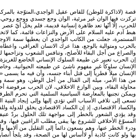
قصة (لاذاكرة للوطن) للقاص عقيل الواجدي،المتوّجة بالمركز
تركزت فيها الوان غير مرئية، الوان وجع جسدي ووجع روحي، و
للحرب، إلّا أنّها تعد ظاهرة إنسانية قديمة، فلم يخلُ أيّ ع
هبط آدم عليه السلام على الأرض والنزاعات قائمة، كما لاتخ
المستمرة، جعلت من الكاتب الواجدي ان يعطيها سمة الاوجاع 
بالحرب ومتوالية بالوجع، هذا عرك الانسان العراقي، واعطاه 
والصراع من أجل البقاء للأصلح، وتنافس الشعوب وتزاحمها لتو
إن الحرب تعبير عن طبيعة السلوك الإنساني الخاضع للغريزة،
الإنسان سلوكاً غير مفهوم ناشئ عن طبيعته الحيوانية، وخا
الإنسان ميلاً فطرياً إلى قتل أبناء جنسه، وأن فيه ما يسمى
من هذا الأمر، ميله إلى القتال من أجل الوطن، وهو سمة ور
محاولة البقاء، وبين الوازع الاخلاقي، لان الحرب مرفوضة أ
ويمكن تجنبها بالمعارضة السياسية السلمية التي تحرم الطرف
تسعى إلى تلافي الأسباب التي تؤدي إليها وإلى إيجاد البني
والكساد الاقتصادي. إذ إن الكساد الاقتصادي يخلق للدولة
وقد يؤدي الشعور بالخطر إلى مواجهة تلك الحلول بردّ عني
المسوّغ الأخلاقي للشروع بها يبقى مطلب الراغبين فيها، وق
ودرء الخطر عنها، وهم يسعون دائماً إلى التقليل من آلامها
بها ولو كانت كاذبة أو لاأساس لها من الصحة، وقد يلجأ أن