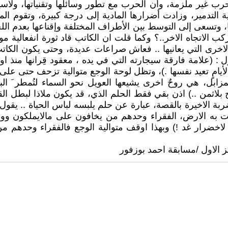
رب غير ملزمة، وأن الحرب مع تطور وسائلها وتقنياتها، ولاسيم
ية التدمير، وزادت أضرارها المادية إلى درجة كبيرة، وتقوم الم
تسعى إلى التوسط بين الأطراف المختلفة وإقناعها بعدم اللجوء 
ركب الاتجاه الاخر..؟ وكما قلت ان الكاتب قاد ثورة انفعالية 
 الاخرى التي يعانيها .. فعاش صراعات عديدة، وحتى يكون ال
: (علامة فارقة سيجارته التي في يده ، معقود قِرانها منذ اول
امٍ تعيد نفسها .)، وتظل لوحة الوجع متوالية تزحف حتى على ح
ابل، هي روحٌ اخرى يشيعها العويل نحو السماء لتُمطر َ ا
ح بلاثمن ..) اذن بقي فقط الحلم الذي، قد يكون ملاذا لبطل
ربة الاخيرة بالقصة، عبارة عن حلم يلبسه لباس الحياة .. يقول
بضت به الارض، الفقراء وحدهم من يخافون على مالايملكون و
ية لاخضرار غد !) وبهذا اوقف متوالية الوجع فالفقراء وحدهم
ز الاول /مسابقة احمد بوزفور